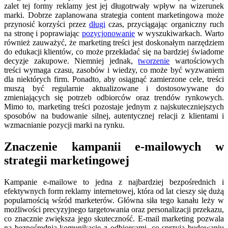
zalet tej formy reklamy jest jej długotrwały wpływ na wizerunek
marki. Dobrze zaplanowana strategia content marketingowa może
przynosić korzyści przez
długi
czas, przyciągając organiczny ruch
na stronę i poprawiając
pozycjonowanie
w wyszukiwarkach. Warto
również zauważyć, że marketing treści jest doskonałym narzędziem
do edukacji klientów, co może przekładać się na bardziej świadome
decyzje zakupowe. Niemniej jednak,
tworzenie
wartościowych
treści wymaga czasu, zasobów i wiedzy, co może być wyzwaniem
dla niektórych firm. Ponadto, aby osiągnąć zamierzone cele, treści
muszą być regularnie aktualizowane i dostosowywane do
zmieniających się potrzeb odbiorców oraz trendów rynkowych.
Mimo to, marketing treści pozostaje jednym z najskuteczniejszych
sposobów na budowanie silnej, autentycznej relacji z klientami i
wzmacnianie pozycji marki na rynku.
Znaczenie kampanii e-mailowych w
strategii marketingowej
Kampanie e-mailowe to jedna z najbardziej bezpośrednich i
efektywnych form reklamy internetowej, która od lat cieszy się dużą
popularnością wśród marketerów. Główna siła tego kanału leży w
możliwości precyzyjnego targetowania oraz personalizacji przekazu,
co znacznie zwiększa jego skuteczność. E-mail marketing pozwala
na bezpośrednią komunikację z odbiorcami, co sprzyja budowaniu