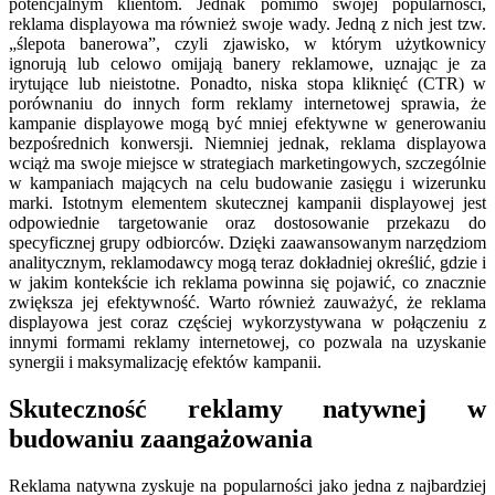
potencjalnym klientom. Jednak pomimo swojej popularności,
reklama displayowa ma również swoje wady. Jedną z nich jest tzw.
„ślepota banerowa”, czyli zjawisko, w którym użytkownicy
ignorują lub celowo omijają banery reklamowe, uznając je za
irytujące lub nieistotne. Ponadto, niska stopa kliknięć (CTR) w
porównaniu do innych form reklamy internetowej sprawia, że
kampanie displayowe mogą być mniej efektywne w generowaniu
bezpośrednich konwersji. Niemniej jednak, reklama displayowa
wciąż ma swoje miejsce w strategiach marketingowych, szczególnie
w kampaniach mających na celu budowanie zasięgu i wizerunku
marki. Istotnym elementem skutecznej kampanii displayowej jest
odpowiednie targetowanie oraz dostosowanie przekazu do
specyficznej grupy odbiorców. Dzięki zaawansowanym narzędziom
analitycznym, reklamodawcy mogą teraz dokładniej określić, gdzie i
w jakim kontekście ich reklama powinna się pojawić, co znacznie
zwiększa jej efektywność. Warto również zauważyć, że reklama
displayowa jest coraz częściej wykorzystywana w połączeniu z
innymi formami reklamy internetowej, co pozwala na uzyskanie
synergii i maksymalizację efektów kampanii.
Skuteczność reklamy natywnej w
budowaniu zaangażowania
Reklama natywna zyskuje na popularności jako jedna z najbardziej