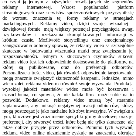
co czyni ją jednym z najszybciej rozwijających się segmentów
reklamy internetowej. Wzrost popularności platform
streamingowych oraz serwisów społecznościowych przyczynił się
do wzrostu znaczenia tej formy reklamy w strategiach
marketingowych. Reklamy video, dzięki swojej wizualnej i
dźwiękowej formie, mają większy potencjał przyciągnięcia uwagi
użytkowników i przekazania skomplikowanych informacji w
krótkim czasie. Możliwość storytellingu oraz emocjonalnego
zaangażowania odbiorcy sprawia, że reklamy video są szczególnie
skuteczne w budowaniu wizerunku marki oraz zwiększaniu jej
rozpoznawalności. Jednym z kluczowych czynników sukcesu
reklam video jest ich odpowiednie dostosowanie do platformy, na
której są publikowane, oraz do preferencji odbiorców.
Personalizacja treści video, jak również odpowiednie targetowanie,
mogą znacznie zwiększyć skuteczność kampanii. Jednakże, mimo
wielu zalet, reklama video ma również swoje wyzwania. Produkcja
wysokiej jakości materiałów wideo może być kosztowna i
czasochłonna, co sprawia, że nie każda firma może sobie na to
pozwolić. Dodatkowo, reklamy video muszą być starannie
zaplanowane, aby uniknąć negatywnej reakcji odbiorców, którzy
mogą postrzegać je jako nachalne lub zbyt inwazyjne. W związku z
tym, kluczowe jest zrozumienie specyfiki grupy docelowej oraz jej
preferencji, aby stworzyć treści, które będą nie tylko skuteczne, ale
także dobrze przyjęte przez odbiorców. Pomimo tych wyzwań,
reklama video online niezmiennie zyskuje na znaczeniu, oferując