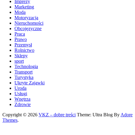
Imprezy
Marketing
Moda
Motoryzacja
Nieruchomości
Obcojęzyczne
Praca
Prawo
Przemysł
Rolnictwo
Sklepy
sport
Technologia
Transport
Turystyka
Ukryte Zajawki
Uroda
Usługi
Wnętrza
Zdrowie
Copyright © 2026
VKZ – dobre treści
Theme: Ultra Blog By
Adore
Themes
.