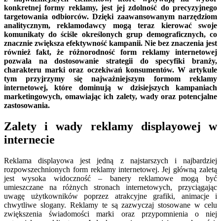
konkretnej formy reklamy, jest jej zdolność do precyzyjnego
targetowania odbiorców. Dzięki zaawansowanym narzędziom
analitycznym, reklamodawcy mogą teraz kierować swoje
komunikaty do ściśle określonych grup demograficznych, co
znacznie zwiększa efektywność kampanii. Nie bez znaczenia jest
również fakt, że różnorodność form reklamy internetowej
pozwala na dostosowanie strategii do specyfiki branży,
charakteru marki oraz oczekiwań konsumentów. W artykule
tym przyjrzymy się najważniejszym formom reklamy
internetowej, które dominują w dzisiejszych kampaniach
marketingowych, omawiając ich zalety, wady oraz potencjalne
zastosowania.
Zalety i wady reklamy displayowej w
internecie
Reklama displayowa jest jedną z najstarszych i najbardziej
rozpowszechnionych form reklamy internetowej. Jej główną zaletą
jest wysoka widoczność – banery reklamowe mogą być
umieszczane na różnych stronach internetowych, przyciągając
uwagę użytkowników poprzez atrakcyjne grafiki, animacje i
chwytliwe slogany. Reklamy te są zazwyczaj stosowane w celu
zwiększenia świadomości marki oraz przypomnienia o niej