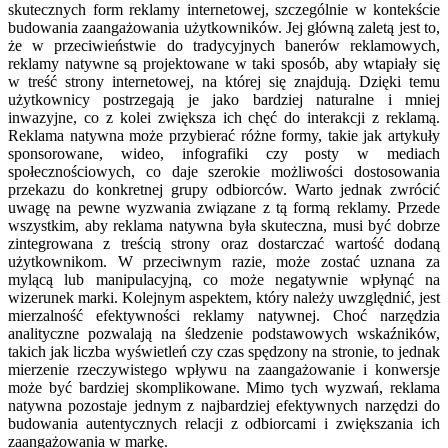
skutecznych form reklamy internetowej, szczególnie w kontekście
budowania zaangażowania użytkowników. Jej główną zaletą jest to,
że w przeciwieństwie do tradycyjnych banerów reklamowych,
reklamy natywne są projektowane w taki sposób, aby wtapiały się
w treść strony internetowej, na której się znajdują. Dzięki temu
użytkownicy postrzegają je jako bardziej naturalne i mniej
inwazyjne, co z kolei zwiększa ich chęć do interakcji z reklamą.
Reklama natywna może przybierać różne formy, takie jak artykuły
sponsorowane, wideo, infografiki czy posty w mediach
społecznościowych, co daje szerokie możliwości dostosowania
przekazu do konkretnej grupy odbiorców. Warto jednak zwrócić
uwagę na pewne wyzwania związane z tą formą reklamy. Przede
wszystkim, aby reklama natywna była skuteczna, musi być dobrze
zintegrowana z treścią strony oraz dostarczać wartość dodaną
użytkownikom. W przeciwnym razie, może zostać uznana za
mylącą lub manipulacyjną, co może negatywnie wpłynąć na
wizerunek marki. Kolejnym aspektem, który należy uwzględnić, jest
mierzalność efektywności reklamy natywnej. Choć narzędzia
analityczne pozwalają na śledzenie podstawowych wskaźników,
takich jak liczba wyświetleń czy czas spędzony na stronie, to jednak
mierzenie rzeczywistego wpływu na zaangażowanie i konwersje
może być bardziej skomplikowane. Mimo tych wyzwań, reklama
natywna pozostaje jednym z najbardziej efektywnych narzędzi do
budowania autentycznych relacji z odbiorcami i zwiększania ich
zaangażowania w markę.