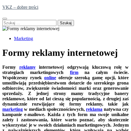
Skip
VKZ – dobre treści
to
content
Szukaj:
Marketing
Formy reklamy internetowej
Formy
reklamy
internetowej odgrywają kluczową rolę w
strategiach marketingowych
firm
na całym świecie.
Współczesny rynek
online
oferuje szeroką gamę opcji, które
umożliwiają przedsiębiorstwom dotarcie do szerokiego grona
odbiorców, zwiększenie świadomości marki oraz generowanie
sprzedaży. Z jednej strony mamy tradycyjne banery
reklamowe, które od lat cieszą się popularnością, z drugiej zaś
dynamicznie rozwijające się formy reklamy, takie jak
marketing
w mediach społecznościowych,
reklama
natywna czy
kampanie e-mailowe. Każda z tych form ma swoje unikalne
zalety i zastosowania, które warto poznać, aby skutecznie
wykorzystać je w swoich działaniach marketingowych. Jednym
z najważniejszych elementów, które wpływają na wybór