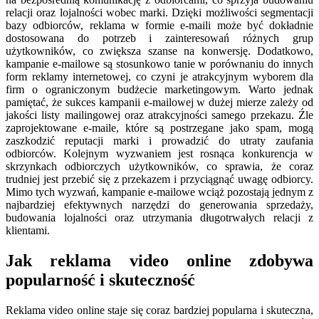
relacji oraz lojalności wobec marki. Dzięki możliwości segmentacji
bazy odbiorców, reklama w formie e-maili może być dokładnie
dostosowana do potrzeb i zainteresowań różnych grup
użytkowników, co zwiększa szanse na konwersję. Dodatkowo,
kampanie e-mailowe są stosunkowo tanie w porównaniu do innych
form reklamy internetowej, co czyni je atrakcyjnym wyborem dla
firm o ograniczonym budżecie marketingowym. Warto jednak
pamiętać, że sukces kampanii e-mailowej w dużej mierze zależy od
jakości listy mailingowej oraz atrakcyjności samego przekazu. Źle
zaprojektowane e-maile, które są postrzegane jako spam, mogą
zaszkodzić reputacji marki i prowadzić do utraty zaufania
odbiorców. Kolejnym wyzwaniem jest rosnąca konkurencja w
skrzynkach odbiorczych użytkowników, co sprawia, że coraz
trudniej jest przebić się z przekazem i przyciągnąć uwagę odbiorcy.
Mimo tych wyzwań, kampanie e-mailowe wciąż pozostają jednym z
najbardziej efektywnych narzędzi do generowania sprzedaży,
budowania lojalności oraz utrzymania długotrwałych relacji z
klientami.
Jak reklama video online zdobywa
popularność i skuteczność
Reklama video online staje się coraz bardziej popularna i skuteczna,