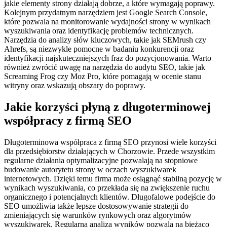
jakie elementy strony działają dobrze, a które wymagają poprawy.
Kolejnym przydatnym narzędziem jest Google Search Console,
które pozwala na monitorowanie wydajności strony w wynikach
wyszukiwania oraz identyfikację problemów technicznych.
Narzędzia do analizy słów kluczowych, takie jak SEMrush czy
Ahrefs, są niezwykle pomocne w badaniu konkurencji oraz
identyfikacji najskuteczniejszych fraz do pozycjonowania. Warto
również zwrócić uwagę na narzędzia do audytu SEO, takie jak
Screaming Frog czy Moz Pro, które pomagają w ocenie stanu
witryny oraz wskazują obszary do poprawy.
Jakie korzyści płyną z długoterminowej
współpracy z firmą SEO
Długoterminowa współpraca z firmą SEO przynosi wiele korzyści
dla przedsiębiorstw działających w Chorzowie. Przede wszystkim
regularne działania optymalizacyjne pozwalają na stopniowe
budowanie autorytetu strony w oczach wyszukiwarek
internetowych. Dzięki temu firma może osiągnąć stabilną pozycję w
wynikach wyszukiwania, co przekłada się na zwiększenie ruchu
organicznego i potencjalnych klientów. Długofalowe podejście do
SEO umożliwia także lepsze dostosowywanie strategii do
zmieniających się warunków rynkowych oraz algorytmów
wyszukiwarek. Regularna analiza wyników pozwala na bieżąco