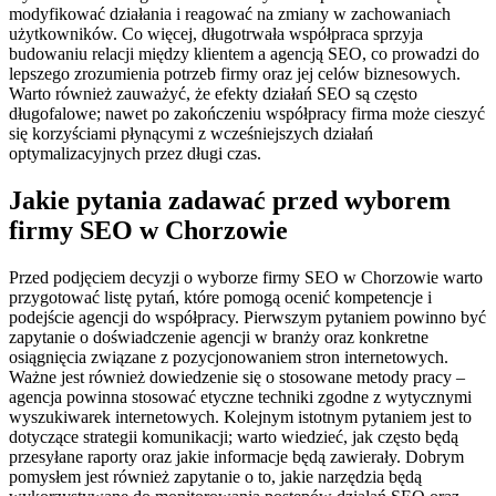
modyfikować działania i reagować na zmiany w zachowaniach
użytkowników. Co więcej, długotrwała współpraca sprzyja
budowaniu relacji między klientem a agencją SEO, co prowadzi do
lepszego zrozumienia potrzeb firmy oraz jej celów biznesowych.
Warto również zauważyć, że efekty działań SEO są często
długofalowe; nawet po zakończeniu współpracy firma może cieszyć
się korzyściami płynącymi z wcześniejszych działań
optymalizacyjnych przez długi czas.
Jakie pytania zadawać przed wyborem
firmy SEO w Chorzowie
Przed podjęciem decyzji o wyborze firmy SEO w Chorzowie warto
przygotować listę pytań, które pomogą ocenić kompetencje i
podejście agencji do współpracy. Pierwszym pytaniem powinno być
zapytanie o doświadczenie agencji w branży oraz konkretne
osiągnięcia związane z pozycjonowaniem stron internetowych.
Ważne jest również dowiedzenie się o stosowane metody pracy –
agencja powinna stosować etyczne techniki zgodne z wytycznymi
wyszukiwarek internetowych. Kolejnym istotnym pytaniem jest to
dotyczące strategii komunikacji; warto wiedzieć, jak często będą
przesyłane raporty oraz jakie informacje będą zawierały. Dobrym
pomysłem jest również zapytanie o to, jakie narzędzia będą