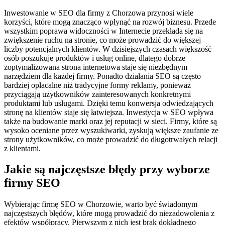
Inwestowanie w SEO dla firmy z Chorzowa przynosi wiele
korzyści, które mogą znacząco wpłynąć na rozwój biznesu. Przede
wszystkim poprawa widoczności w Internecie przekłada się na
zwiększenie ruchu na stronie, co może prowadzić do większej
liczby potencjalnych klientów. W dzisiejszych czasach większość
osób poszukuje produktów i usług online, dlatego dobrze
zoptymalizowana strona internetowa staje się niezbędnym
narzędziem dla każdej firmy. Ponadto działania SEO są często
bardziej opłacalne niż tradycyjne formy reklamy, ponieważ
przyciągają użytkowników zainteresowanych konkretnymi
produktami lub usługami. Dzięki temu konwersja odwiedzających
stronę na klientów staje się łatwiejsza. Inwestycja w SEO wpływa
także na budowanie marki oraz jej reputacji w sieci. Firmy, które są
wysoko oceniane przez wyszukiwarki, zyskują większe zaufanie ze
strony użytkowników, co może prowadzić do długotrwałych relacji
z klientami.
Jakie są najczęstsze błędy przy wyborze
firmy SEO
Wybierając firmę SEO w Chorzowie, warto być świadomym
najczęstszych błędów, które mogą prowadzić do niezadowolenia z
efektów współpracy. Pierwszym z nich jest brak dokładnego