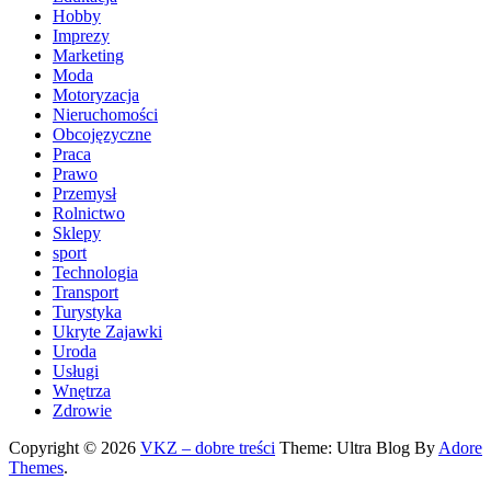
Hobby
Imprezy
Marketing
Moda
Motoryzacja
Nieruchomości
Obcojęzyczne
Praca
Prawo
Przemysł
Rolnictwo
Sklepy
sport
Technologia
Transport
Turystyka
Ukryte Zajawki
Uroda
Usługi
Wnętrza
Zdrowie
Copyright © 2026
VKZ – dobre treści
Theme: Ultra Blog By
Adore
Themes
.