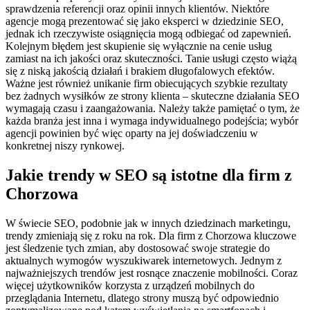
sprawdzenia referencji oraz opinii innych klientów. Niektóre
agencje mogą prezentować się jako eksperci w dziedzinie SEO,
jednak ich rzeczywiste osiągnięcia mogą odbiegać od zapewnień.
Kolejnym błędem jest skupienie się wyłącznie na cenie usług
zamiast na ich jakości oraz skuteczności. Tanie usługi często wiążą
się z niską jakością działań i brakiem długofalowych efektów.
Ważne jest również unikanie firm obiecujących szybkie rezultaty
bez żadnych wysiłków ze strony klienta – skuteczne działania SEO
wymagają czasu i zaangażowania. Należy także pamiętać o tym, że
każda branża jest inna i wymaga indywidualnego podejścia; wybór
agencji powinien być więc oparty na jej doświadczeniu w
konkretnej niszy rynkowej.
Jakie trendy w SEO są istotne dla firm z
Chorzowa
W świecie SEO, podobnie jak w innych dziedzinach marketingu,
trendy zmieniają się z roku na rok. Dla firm z Chorzowa kluczowe
jest śledzenie tych zmian, aby dostosować swoje strategie do
aktualnych wymogów wyszukiwarek internetowych. Jednym z
najważniejszych trendów jest rosnące znaczenie mobilności. Coraz
więcej użytkowników korzysta z urządzeń mobilnych do
przeglądania Internetu, dlatego strony muszą być odpowiednio