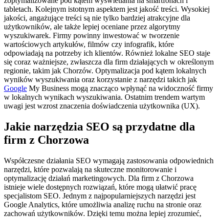
zoptymalizowane pod kątem wyświetlania na smartfonach i
tabletach. Kolejnym istotnym aspektem jest jakość treści. Wysokiej
jakości, angażujące treści są nie tylko bardziej atrakcyjne dla
użytkowników, ale także lepiej oceniane przez algorytmy
wyszukiwarek. Firmy powinny inwestować w tworzenie
wartościowych artykułów, filmów czy infografik, które
odpowiadają na potrzeby ich klientów. Również lokalne SEO staje
się coraz ważniejsze, zwłaszcza dla firm działających w określonym
regionie, takim jak Chorzów. Optymalizacja pod kątem lokalnych
wyników wyszukiwania oraz korzystanie z narzędzi takich jak
Google
My Business mogą znacząco wpłynąć na widoczność firmy
w lokalnych wynikach wyszukiwania. Ostatnim trendem wartym
uwagi jest wzrost znaczenia doświadczenia użytkownika (UX).
Jakie narzędzia SEO są przydatne dla
firm z Chorzowa
Współczesne działania SEO wymagają zastosowania odpowiednich
narzędzi, które pozwalają na skuteczne monitorowanie i
optymalizację działań marketingowych. Dla firm z Chorzowa
istnieje wiele dostępnych rozwiązań, które mogą ułatwić pracę
specjalistom SEO. Jednym z najpopularniejszych narzędzi jest
Google Analytics, które umożliwia analizę ruchu na stronie oraz
zachowań użytkowników. Dzięki temu można lepiej zrozumieć,