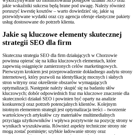
wykorzystywane do monitorowania postępów działań SEO oraz
jakie wskaźniki sukcesu będą brane pod uwagę. Należy również
poruszyć kwestię kosztów – warto dowiedzieć się, jakie są
przewidywane wydatki oraz czy agencja oferuje elastyczne pakiety
usług dostosowane do potrzeb klienta.
Jakie są kluczowe elementy skutecznej
strategii SEO dla firm
Skuteczna strategia SEO dla firm działających w Chorzowie
powinna opierać się na kilku kluczowych elementach, które
zapewnią osiągnięcie zamierzonych celów marketingowych.
Pierwszym krokiem jest przeprowadzenie dokładnego audytu strony
internetowej, który pozwoli na identyfikację mocnych i słabych
stron witryny oraz określenie obszarów wymagających
optymalizacji. Następnie należy skupić się na badaniu słów
kluczowych; dobór odpowiednich fraz ma kluczowe znaczenie dla
skuteczności działań SEO i powinien być oparty na analizie
konkurencji oraz potrzeb potencjalnych klientów. Kolejnym
istotnym elementem strategii jest optymalizacja treści – tworzenie
wartościowych artykułów czy materiałów multimedialnych
przyciąga użytkowników i wpływa pozytywnie na pozycję strony w
wynikach wyszukiwania. Również aspekty techniczne strony nie
mogą zostać pominięte; szybkie ładowanie strony oraz