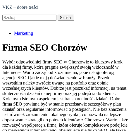
Skip
VKZ – dobre treści
to
Szukaj:
content
Marketing
Firma SEO Chorzów
Wybór odpowiedniej firmy SEO w Chorzowie to kluczowy krok
dla każdej firmy, która pragnie zwiększyć swoją widoczność w
Internecie. Warto zacząć od zrozumienia, jakie usługi oferują
agencje SEO i jakie mają doświadczenie w branży. Przede
wszystkim należy zwrócić uwagę na portfolio oraz opinie
wcześniejszych klientów. Dobrze jest poszukać informacji na temat
skuteczności działań danej firmy oraz jej podejścia do klienta.
Kolejnym istotnym aspektem jest transparentność działań. Dobra
firma SEO powinna być w stanie przedstawić szczegółowy plan
działań oraz regularnie informować o postępach. Nie bez znaczenia
jest również zrozumienie lokalnego rynku, co pozwala na lepsze
dopasowanie strategii do potrzeb klientów z Chorzowa. Warto także
rozważyć współpracę z firmą, która oferuje kompleksowe podejście
do marketingu internetowego, obejmujące nie tylko SEO, ale także