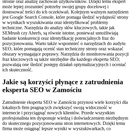
stronie oraz analizę zachowań użytkowników. Dzięki temu ekspert
może lepiej zrozumieć potrzeby swojej grupy docelowej i
dostosować treści do ich oczekiwań. Kolejnym ważnym narzędziem
jest Google Search Console, które pomaga śledzić wydajność strony
w wynikach wyszukiwania oraz identyfikować problemy
techniczne. Narzędzia do analizy słów kluczowych, takie jak
SEMrush czy Ahrefs, są równie istotne, ponieważ umożliwiają
badanie konkurencji oraz identyfikację potencjalnych fraz do
pozycjonowania. Warto także wspomnieć o narzędziach do audytu
SEO, które pomagają ocenić stan techniczny strony oraz wskazać
obszary wymagające poprawy. Narzędzia do monitorowania pozycji
fraz kluczowych są także niezbędne dla każdego eksperta SEO;
pozwalają one śledzić postępy działań optymalizacyjnych i oceniać
ich skuteczność.
Jakie są korzyści płynące z zatrudnienia
eksperta SEO w Zamościu
Zatrudnienie eksperta SEO w Zamościu przynosi wiele korzyści dla
lokalnych firm pragnących zwiększyć swoją widoczność w
internecie i przyciągnąć nowych klientów. Przede wszystkim
profesjonalista ten dysponuje wiedzą i doświadczeniem niezbędnym
do skutecznego pozycjonowania stron internetowych. Dzięki temu
firma może osiągnąć lepsze wyniki w wyszukiwarkach, co