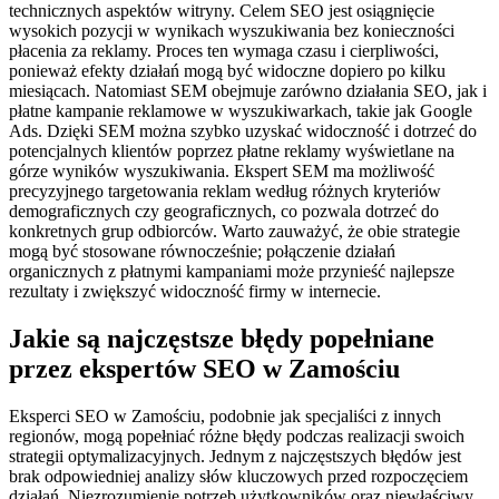
technicznych aspektów witryny. Celem SEO jest osiągnięcie
wysokich pozycji w wynikach wyszukiwania bez konieczności
płacenia za reklamy. Proces ten wymaga czasu i cierpliwości,
ponieważ efekty działań mogą być widoczne dopiero po kilku
miesiącach. Natomiast SEM obejmuje zarówno działania SEO, jak i
płatne kampanie reklamowe w wyszukiwarkach, takie jak Google
Ads. Dzięki SEM można szybko uzyskać widoczność i dotrzeć do
potencjalnych klientów poprzez płatne reklamy wyświetlane na
górze wyników wyszukiwania. Ekspert SEM ma możliwość
precyzyjnego targetowania reklam według różnych kryteriów
demograficznych czy geograficznych, co pozwala dotrzeć do
konkretnych grup odbiorców. Warto zauważyć, że obie strategie
mogą być stosowane równocześnie; połączenie działań
organicznych z płatnymi kampaniami może przynieść najlepsze
rezultaty i zwiększyć widoczność firmy w internecie.
Jakie są najczęstsze błędy popełniane
przez ekspertów SEO w Zamościu
Eksperci SEO w Zamościu, podobnie jak specjaliści z innych
regionów, mogą popełniać różne błędy podczas realizacji swoich
strategii optymalizacyjnych. Jednym z najczęstszych błędów jest
brak odpowiedniej analizy słów kluczowych przed rozpoczęciem
działań. Niezrozumienie potrzeb użytkowników oraz niewłaściwy