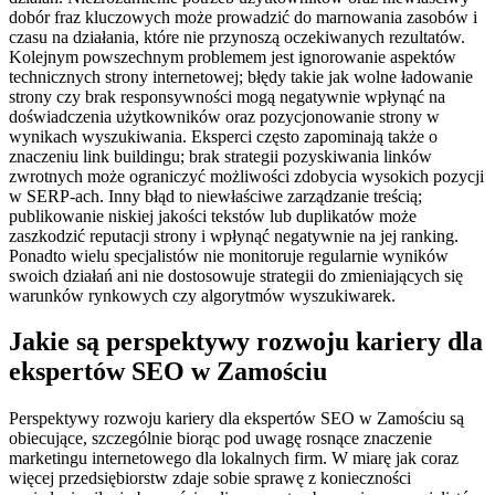
dobór fraz kluczowych może prowadzić do marnowania zasobów i
czasu na działania, które nie przynoszą oczekiwanych rezultatów.
Kolejnym powszechnym problemem jest ignorowanie aspektów
technicznych strony internetowej; błędy takie jak wolne ładowanie
strony czy brak responsywności mogą negatywnie wpłynąć na
doświadczenia użytkowników oraz pozycjonowanie strony w
wynikach wyszukiwania. Eksperci często zapominają także o
znaczeniu link buildingu; brak strategii pozyskiwania linków
zwrotnych może ograniczyć możliwości zdobycia wysokich pozycji
w SERP-ach. Inny błąd to niewłaściwe zarządzanie treścią;
publikowanie niskiej jakości tekstów lub duplikatów może
zaszkodzić reputacji strony i wpłynąć negatywnie na jej ranking.
Ponadto wielu specjalistów nie monitoruje regularnie wyników
swoich działań ani nie dostosowuje strategii do zmieniających się
warunków rynkowych czy algorytmów wyszukiwarek.
Jakie są perspektywy rozwoju kariery dla
ekspertów SEO w Zamościu
Perspektywy rozwoju kariery dla ekspertów SEO w Zamościu są
obiecujące, szczególnie biorąc pod uwagę rosnące znaczenie
marketingu internetowego dla lokalnych firm. W miarę jak coraz
więcej przedsiębiorstw zdaje sobie sprawę z konieczności