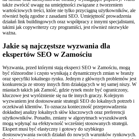
także zwrócić uwagę na umiejętności związane z tworzeniem
wartościowych treści, które nie tylko przyciągną użytkowników, ale
również będą zgodne z zasadami SEO. Umiejętność prowadzenia
działań link buildingowych oraz współpracy z innymi specjalistami,
takimi jak copywriterzy czy programiści, jest również niezwykle
ważna.
Jakie są najczęstsze wyzwania dla
ekspertów SEO w Zamościu
Wyzwania, przed którymi stają eksperci SEO w Zamościu, mogą
być różnorodne i często wynikają z dynamicznych zmian w branży
oraz specyfiki lokalnego rynku. Jednym z głównych problemów jest
konkurencja ze strony innych firm działających w tej samej niszy. W
miastach takich jak Zamość, gdzie rynek może być ograniczony,
kluczowe jest wyróżnienie się na tle innych graczy. Kolejnym
wyzwaniem jest dostosowanie strategii SEO do lokalnych potrzeb i
oczekiwań klientów. To oznacza konieczność przeprowadzenia
dokładnej analizy lokalnych słów kluczowych oraz preferencji
użytkowników. Ponadto, zmiany w algorytmach wyszukiwarek
mogą wpłynąć na efektywność wcześniej stosowanych strategii.
Ekspert musi być elastyczny i gotowy do szybkiego
dostosowywania swoich działań do nowych warunków rynkowych.