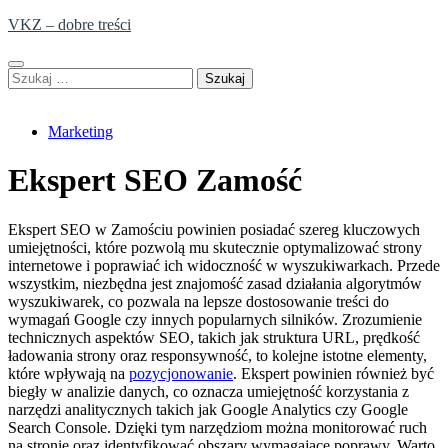
Skip
VKZ – dobre treści
to
content
Szukaj:
Marketing
Ekspert SEO Zamość
Ekspert SEO w Zamościu powinien posiadać szereg kluczowych
umiejętności, które pozwolą mu skutecznie optymalizować strony
internetowe i poprawiać ich widoczność w wyszukiwarkach. Przede
wszystkim, niezbędna jest znajomość zasad działania algorytmów
wyszukiwarek, co pozwala na lepsze dostosowanie treści do
wymagań Google czy innych popularnych silników. Zrozumienie
technicznych aspektów SEO, takich jak struktura URL, prędkość
ładowania strony oraz responsywność, to kolejne istotne elementy,
które wpływają na
pozycjonowanie
. Ekspert powinien również być
biegły w analizie danych, co oznacza umiejętność korzystania z
narzędzi analitycznych takich jak Google Analytics czy Google
Search Console. Dzięki tym narzędziom można monitorować ruch
na stronie oraz identyfikować obszary wymagające poprawy. Warto