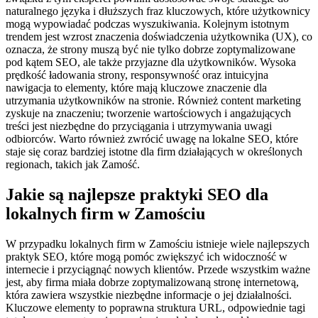
naturalnego języka i dłuższych fraz kluczowych, które użytkownicy
mogą wypowiadać podczas wyszukiwania. Kolejnym istotnym
trendem jest wzrost znaczenia doświadczenia użytkownika (UX), co
oznacza, że strony muszą być nie tylko dobrze zoptymalizowane
pod kątem SEO, ale także przyjazne dla użytkowników. Wysoka
prędkość ładowania strony, responsywność oraz intuicyjna
nawigacja to elementy, które mają kluczowe znaczenie dla
utrzymania użytkowników na stronie. Również content marketing
zyskuje na znaczeniu; tworzenie wartościowych i angażujących
treści jest niezbędne do przyciągania i utrzymywania uwagi
odbiorców. Warto również zwrócić uwagę na lokalne SEO, które
staje się coraz bardziej istotne dla firm działających w określonych
regionach, takich jak Zamość.
Jakie są najlepsze praktyki SEO dla
lokalnych firm w Zamościu
W przypadku lokalnych firm w Zamościu istnieje wiele najlepszych
praktyk SEO, które mogą pomóc zwiększyć ich widoczność w
internecie i przyciągnąć nowych klientów. Przede wszystkim ważne
jest, aby firma miała dobrze zoptymalizowaną stronę internetową,
która zawiera wszystkie niezbędne informacje o jej działalności.
Kluczowe elementy to poprawna struktura URL, odpowiednie tagi