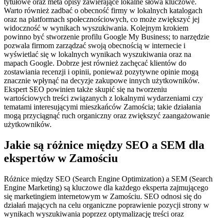
tytułowe oraz meta opisy zawierające lokalne słowa kluczowe.
Warto również zadbać o obecność firmy w lokalnych katalogach
oraz na platformach społecznościowych, co może zwiększyć jej
widoczność w wynikach wyszukiwania. Kolejnym krokiem
powinno być stworzenie profilu Google My Business; to narzędzie
pozwala firmom zarządzać swoją obecnością w internecie i
wyświetlać się w lokalnych wynikach wyszukiwania oraz na
mapach Google. Dobrze jest również zachęcać klientów do
zostawiania recenzji i opinii, ponieważ pozytywne opinie mogą
znacznie wpłynąć na decyzje zakupowe innych użytkowników.
Ekspert SEO powinien także skupić się na tworzeniu
wartościowych treści związanych z lokalnymi wydarzeniami czy
tematami interesującymi mieszkańców Zamościa; takie działania
mogą przyciągnąć ruch organiczny oraz zwiększyć zaangażowanie
użytkowników.
Jakie są różnice między SEO a SEM dla
ekspertów w Zamościu
Różnice między SEO (Search Engine Optimization) a SEM (Search
Engine Marketing) są kluczowe dla każdego eksperta zajmującego
się marketingiem internetowym w Zamościu. SEO odnosi się do
działań mających na celu organiczne poprawienie pozycji strony w
wynikach wyszukiwania poprzez optymalizację treści oraz