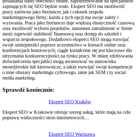
posiadania silnej obecności online, zapotrzebowanie na specjalistów
zajmujących się SEO będzie rosło. Ekspert SEO ma możliwość
pracy zarówno jako freelancer, jak i członek zespołu
marketingowego firmy; każda z tych opcji ma swoje zalety i
wyzwania. Praca jako freelancer daje większą elastyczność czasową
oraz możliwość wyboru projektów, natomiast zatrudnienie w firmie
może zapewnić stabilność finansową oraz dostęp do szkoleń i
wsparcia zespołowego. Dodatkowo eksperci SEO mogą rozwijać
swoje umiejętności poprzez uczestnictwo w kursach online oraz
konferencjach branżowych; ciągłe kształcenie się jest kluczowe dla
utrzymania konkurencyjności na rynku pracy. W miarę zdobywania
doświadczenia specjaliści mogą awansować na stanowiska
menedżerskie lub kierownicze, a także rozwijać swoje kompetencje
o inne obszary marketingu cyfrowego, takie jak SEM czy social
media marketing.
Sprawdź koniecznie:
Nawigacja
Ekspert SEO Kraków
wpisu
Ekspert SEO w Krakowie oferuje szereg usług, które mają na celu
poprawę widoczności stron internetowych…
Ekspert SEO Warszawa