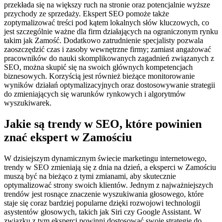
przekłada się na większy ruch na stronie oraz potencjalnie wyższe
przychody ze sprzedaży. Ekspert SEO pomoże także
zoptymalizować treści pod kątem lokalnych słów kluczowych, co
jest szczególnie ważne dla firm działających na ograniczonym rynku
takim jak Zamość. Dodatkowo zatrudnienie specjalisty pozwala
zaoszczędzić czas i zasoby wewnętrzne firmy; zamiast angażować
pracowników do nauki skomplikowanych zagadnień związanych z
SEO, można skupić się na swoich głównych kompetencjach
biznesowych. Korzyścią jest również bieżące monitorowanie
wyników działań optymalizacyjnych oraz dostosowywanie strategii
do zmieniających się warunków rynkowych i algorytmów
wyszukiwarek.
Jakie są trendy w SEO, które powinien
znać ekspert w Zamościu
W dzisiejszym dynamicznym świecie marketingu internetowego,
trendy w SEO zmieniają się z dnia na dzień, a eksperci w Zamościu
muszą być na bieżąco z tymi zmianami, aby skutecznie
optymalizować strony swoich klientów. Jednym z najważniejszych
trendów jest rosnące znaczenie wyszukiwania głosowego, które
staje się coraz bardziej popularne dzięki rozwojowi technologii
asystentów głosowych, takich jak Siri czy Google Assistant. W
związku z tym eksperci powinni dostosować swoje strategie do