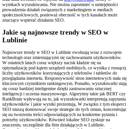
wynikach wyszukiwania. Nie można zapomnieć o umiejętności
prowadzenia działań związanych z marketingiem w mediach
społecznościowych, ponieważ obecność w tych kanałach może
znacząco wspierać działania SEO.
Jakie są najnowsze trendy w SEO w
Lublinie
Najnowsze trendy w SEO w Lublinie ewoluują wraz z rozwojem
technologii oraz zmieniającymi się zachowaniami użytkowników.
W ostatnich latach coraz większy nacisk kładzie się na
optymalizację pod kątem urządzeń mobilnych, co wynika z rosnącej
liczby użytkowników korzystających z telefonów i tabletów do
przeglądania internetu. Responsywność stron internetowych stała się
kluczowym czynnikiem rankingowym. Ponadto, wyszukiwarki stają
się coraz bardziej inteligentne dzięki zastosowaniu sztucznej
inteligencji i uczenia maszynowego. Algorytmy takie jak BERT czy
RankBrain wpływają na to, jak wyszukiwarki interpretują zapytania
użytkowników i jakie wyniki prezentują. W związku z tym eksperci
SEO muszą dostosować swoje strategie do tych zmian, koncentrując
się na tworzeniu treści odpowiadających na konkretne pytania i
potrzeby użytkowników. Również lokalne SEO zyskuje na
znaczeniu, szczególnie dla firm działających w Lublinie.