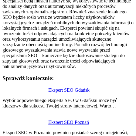
Specjaliści będą musieli nauczyć się wykorzystywać te technologie
do analizy danych oraz automatyzacji niektórych procesów
związanych z optymalizacją stron. Również znaczenie lokalnego
SEO będzie rosło wraz ze wzrostem liczby użytkowników
korzystających z urządzeń mobilnych do wyszukiwania informacji o
lokalnych firmach i usługach. Eksperci powinni skupić się na
tworzeniu treści odpowiadających na konkretne potrzeby klientów
oraz wykorzystaniu narzędzi umożliwiających skuteczne
zarządzanie obecnością online firmy. Ponadto rozwój technologii
głosowego wyszukiwania stawia nowe wyzwania przed
specjalistami SEO – konieczne będzie dostosowanie strategii do
zapytań głosowych oraz tworzenie treści odpowiadających
naturalnemu językowi użytkowników.
Sprawdź koniecznie:
Nawigacja
Ekspert SEO Gdańsk
wpisu
Wybór odpowiedniego eksperta SEO w Gdańsku może być
kluczowy dla sukcesu Twojej strony internetowej. Warto…
Ekspert SEO Poznań
Ekspert SEO w Poznaniu powinien posiadać szereg umiejętności,