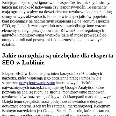
Kolejnym błędem jest ignorowanie aspektów technicznych strony,
takich jak szybkość ładowania czy responsywność. Te elementy
mają ogromny wpływ na doświadczenie użytkownika oraz ranking
strony w wyszukiwarkach. Ponadto wielu specjalistów popełnia
błąd polegający na nadmiernym skupieniu się na jednym aspekcie
SEO, np. linkach zwrotnych lub treści, zaniedbując inne ważne
elementy strategii pozycjonowania. Również brak regularnych
audytów i monitorowania wyników działań może prowadzić do
utraty kontroli nad postępami i skutecznością podejmowanych
działań.
Jakie narzędzia są niezbędne dla eksperta
SEO w Lublinie
Ekspert SEO w Lublinie powinien korzystać z różnorodnych
narzędzi, które wspierają jego codzienną pracę i umożliwiają
skuteczne
pozycjonowanie stron
internetowych. Wśród
najważniejszych narzędzi znajduje się Google Analytics, które
pozwala na analizę ruchu na stronie, monitorowanie zachowań
użytkowników oraz ocenę efektywności kampanii marketingowych.
Dzięki temu specjalista może podejmować świadome decyzje
dotyczące optymalizacji treści i strategii marketingowej. Kolejnym
istotnym narzędziem jest Google Search Console, które dostarcza
informacji o widoczności strony w wynikach wyszukiwania oraz