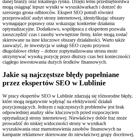
danej branży oraz lokalnego rynku. Dzięki temu przedsiębiorstwa
mogą osiągnąć lepsze wyniki w wyszukiwarkach i dotrzeć do
szerszego grona odbiorców. Ekspert SEO potrafi również
przeprowadzić audyt strony internetowej, identyfikując obszary
wymagające poprawy oraz wskazując konkretne działania
optymalizacyjne. Dodatkowo, współpraca z ekspertem pozwala
zaoszczędzić czas i zasoby wewnętrzne firmy, które mogą zostać
skierowane na inne kluczowe obszary działalności. Warto także
zauważyć, że inwestycja w usługi SEO często przynosi
długofalowe efekty – dobrze zoptymalizowana strona może
utrzymywać wysoką pozycję przez dłuższy czas bez konieczności
ciągłego inwestowania dużych środków finansowych.
Jakie są najczęstsze błędy popełniane
przez ekspertów SEO w Lublinie
W pracy ekspertów SEO w Lublinie zdarzają się różnorodne błędy,
które mogą negatywnie wpłynąć na efektywność działań
pozycjonujących. Jednym z najczęstszych problemów jest brak
odpowiedniej analizy słów kluczowych przed rozpoczęciem
optymalizacji strony internetowej. Niewłaściwy dobór fraz może
prowadzić do niskiej widoczności strony w wynikach
wyszukiwania oraz marnotrawienia zasobów finansowych na
kampanie reklamowe skierowane do niewłaściwej grupy docelowej.