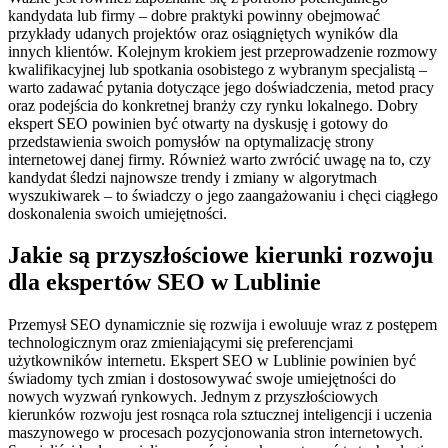
kandydata lub firmy – dobre praktyki powinny obejmować
przykłady udanych projektów oraz osiągniętych wyników dla
innych klientów. Kolejnym krokiem jest przeprowadzenie rozmowy
kwalifikacyjnej lub spotkania osobistego z wybranym specjalistą –
warto zadawać pytania dotyczące jego doświadczenia, metod pracy
oraz podejścia do konkretnej branży czy rynku lokalnego. Dobry
ekspert SEO powinien być otwarty na dyskusję i gotowy do
przedstawienia swoich pomysłów na optymalizację strony
internetowej danej firmy. Również warto zwrócić uwagę na to, czy
kandydat śledzi najnowsze trendy i zmiany w algorytmach
wyszukiwarek – to świadczy o jego zaangażowaniu i chęci ciągłego
doskonalenia swoich umiejętności.
Jakie są przyszłościowe kierunki rozwoju
dla ekspertów SEO w Lublinie
Przemysł SEO dynamicznie się rozwija i ewoluuje wraz z postępem
technologicznym oraz zmieniającymi się preferencjami
użytkowników internetu. Ekspert SEO w Lublinie powinien być
świadomy tych zmian i dostosowywać swoje umiejętności do
nowych wyzwań rynkowych. Jednym z przyszłościowych
kierunków rozwoju jest rosnąca rola sztucznej inteligencji i uczenia
maszynowego w procesach pozycjonowania stron internetowych.