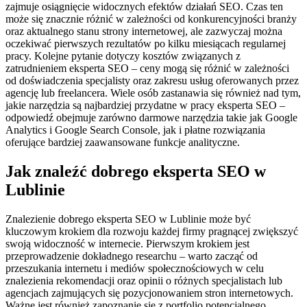
zajmuje osiągnięcie widocznych efektów działań SEO. Czas ten
może się znacznie różnić w zależności od konkurencyjności branży
oraz aktualnego stanu strony internetowej, ale zazwyczaj można
oczekiwać pierwszych rezultatów po kilku miesiącach regularnej
pracy. Kolejne pytanie dotyczy kosztów związanych z
zatrudnieniem eksperta SEO – ceny mogą się różnić w zależności
od doświadczenia specjalisty oraz zakresu usług oferowanych przez
agencję lub freelancera. Wiele osób zastanawia się również nad tym,
jakie narzędzia są najbardziej przydatne w pracy eksperta SEO –
odpowiedź obejmuje zarówno darmowe narzędzia takie jak Google
Analytics i Google Search Console, jak i płatne rozwiązania
oferujące bardziej zaawansowane funkcje analityczne.
Jak znaleźć dobrego eksperta SEO w
Lublinie
Znalezienie dobrego eksperta SEO w Lublinie może być
kluczowym krokiem dla rozwoju każdej firmy pragnącej zwiększyć
swoją widoczność w internecie. Pierwszym krokiem jest
przeprowadzenie dokładnego researchu – warto zacząć od
przeszukania internetu i mediów społecznościowych w celu
znalezienia rekomendacji oraz opinii o różnych specjalistach lub
agencjach zajmujących się pozycjonowaniem stron internetowych.
Ważne jest również zapoznanie się z portfolio potencjalnego