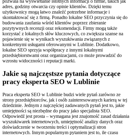
pozwala na wyświetlanie istotnych informacji o firmie, takich jak
adres, godziny otwarcia czy opinie klientów. Dzięki temu
użytkownicy mogą łatwo znaleźć potrzebne informacje i
skontaktować się z firmą. Ponadto lokalne SEO przyczynia się do
budowania zaufania wśród klientów poprzez zbieranie
pozytywnych recenzji oraz rekomendacji. Firmy mogą także
korzystać z lokalnych słów kluczowych, co zwiększa szanse na
pojawienie się w wynikach wyszukiwania związanych z
konkretnymi usługami oferowanymi w Lublinie. Dodatkowo,
lokalne SEO sprzyja współpracy z innymi lokalnymi
przedsiębiorstwami oraz organizacjami, co może prowadzić do
wzrostu widoczności i reputacji marki.
Jakie są najczęstsze pytania dotyczące
pracy eksperta SEO w Lublinie
Praca eksperta SEO w Lublinie budzi wiele pytań zarówno ze
strony przedsiębiorców, jak i osób zainteresowanych karierą w tej
dziedzinie. Jednym z najczęściej zadawanych pytań jest to, jakie
umiejętności są niezbędne do pracy jako specjalista SEO.
Odpowiedź jest prosta – wymagana jest znajomość zasad działania
wyszukiwarek internetowych, umiejętność analizy danych oraz
doświadczenie w tworzeniu treści i optymalizacji stron
internetowych. Innym popularnym pytaniem jest to, ile czasu