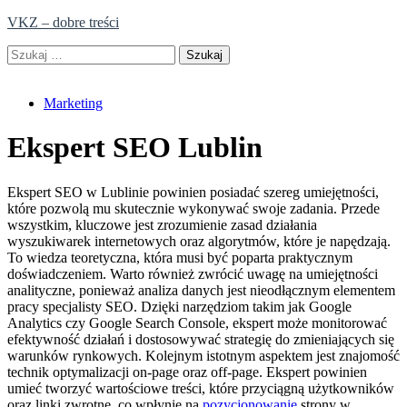
Skip
VKZ – dobre treści
to
Szukaj:
content
Marketing
Ekspert SEO Lublin
Ekspert SEO w Lublinie powinien posiadać szereg umiejętności,
które pozwolą mu skutecznie wykonywać swoje zadania. Przede
wszystkim, kluczowe jest zrozumienie zasad działania
wyszukiwarek internetowych oraz algorytmów, które je napędzają.
To wiedza teoretyczna, która musi być poparta praktycznym
doświadczeniem. Warto również zwrócić uwagę na umiejętności
analityczne, ponieważ analiza danych jest nieodłącznym elementem
pracy specjalisty SEO. Dzięki narzędziom takim jak Google
Analytics czy Google Search Console, ekspert może monitorować
efektywność działań i dostosowywać strategię do zmieniających się
warunków rynkowych. Kolejnym istotnym aspektem jest znajomość
technik optymalizacji on-page oraz off-page. Ekspert powinien
umieć tworzyć wartościowe treści, które przyciągną użytkowników
oraz linki zwrotne, co wpłynie na
pozycjonowanie
strony w