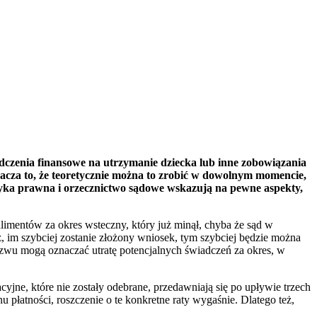
iadczenia finansowe na utrzymanie dziecka lub inne zobowiązania
nacza to, że teoretycznie można to zrobić w dowolnym momencie,
ktyka prawna i orzecznictwo sądowe wskazują na pewne aspekty,
limentów za okres wsteczny, który już minął, chyba że sąd w
 im szybciej zostanie złożony wniosek, tym szybciej będzie można
zwu mogą oznaczać utratę potencjalnych świadczeń za okres, w
yjne, które nie zostały odebrane, przedawniają się po upływie trzech
nu płatności, roszczenie o te konkretne raty wygaśnie. Dlatego też,