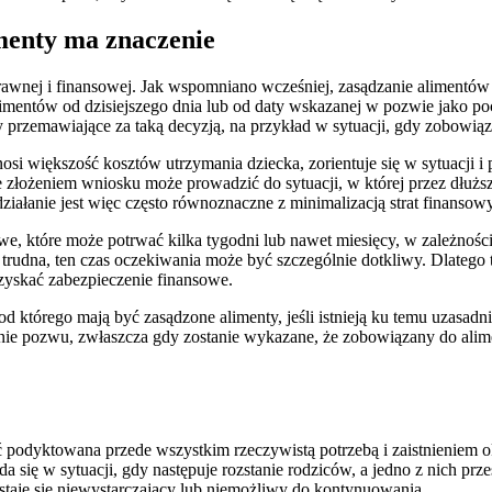
menty ma znaczenie
awnej i finansowej. Jak wspomniano wcześniej, zasądzanie alimentów 
 alimentów od dzisiejszego dnia lub od daty wskazanej w pozwie jako 
nty przemawiające za taką decyzją, na przykład w sytuacji, gdy zobowi
nosi większość kosztów utrzymania dziecka, zorientuje się w sytuacji
złożeniem wniosku może prowadzić do sytuacji, w której przez dłuższy
ałanie jest więc często równoznaczne z minimalizacją strat finansow
e, które może potrwać kilka tygodni lub nawet miesięcy, w zależności
trudna, ten czas oczekiwania może być szczególnie dotkliwy. Dlatego t
uzyskać zabezpieczenie finansowe.
, od którego mają być zasądzone alimenty, jeśli istnieją ku temu uzasa
enie pozwu, zwłaszcza gdy zostanie wykazane, że zobowiązany do alime
yć podyktowana przede wszystkim rzeczywistą potrzebą i zaistnieniem
się w sytuacji, gdy następuje rozstanie rodziców, a jedno z nich prze
staje się niewystarczający lub niemożliwy do kontynuowania.