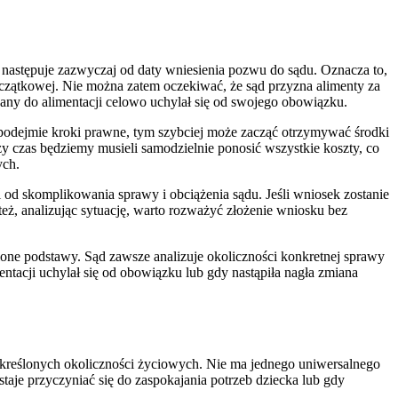
następuje zazwyczaj od daty wniesienia pozwu do sądu. Oznacza to,
początkowej. Nie można zatem oczekiwać, że sąd przyzna alimenty za
ązany do alimentacji celowo uchylał się od swojego obowiązku.
 i podejmie kroki prawne, tym szybciej może zacząć otrzymywać środki
 czas będziemy musieli samodzielnie ponosić wszystkie koszty, co
ych.
 od skomplikowania sprawy i obciążenia sądu. Jeśli wniosek zostanie
eż, analizując sytuację, warto rozważyć złożenie wniosku bez
dnione podstawy. Sąd zawsze analizuje okoliczności konkretnej sprawy
ntacji uchylał się od obowiązku lub gdy nastąpiła nagła zmiana
 określonych okoliczności życiowych. Nie ma jednego uniwersalnego
staje przyczyniać się do zaspokajania potrzeb dziecka lub gdy