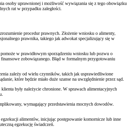
ania osoby uprawnionej i możliwość wywiązania się z tego obowiązku
nych rat w przypadku zaległości.
i zrozumienie procedur prawnych. Złożenie wniosku o alimenty,
jonalnego prawnika, takiego jak adwokat specjalizujący się w
ze, pomoże w prawidłowym sporządzeniu wniosku lub pozwu o
ści finansowe zobowiązanego. Błąd w formalnym przygotowaniu
enia zależy od wielu czynników, takich jak usprawiedliwione
danie, które będzie miało duże szanse na uwzględnienie przez sąd.
a klienta były należycie chronione. W sprawach alimentacyjnych
u.
 skomplikowany, wymagający przedstawienia mocnych dowodów.
gzekucji alimentów, inicjując postępowanie komornicze lub inne
kuteczną egzekucję świadczeń.