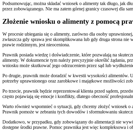
Podsumowując, można składać wniosek o alimenty tak długo, jak dług
przez zobowiązanego. Nie ma zatem górnej granicy czasowej dla same
Złożenie wniosku o alimenty z pomocą pra
W procesie ubiegania się o alimenty, zarówno dla osoby uprawnionej
zwłaszcza gdy sprawa jest skomplikowana lub gdy druga strona nie 
prawie rodzinnym, jest nieoceniona.
Prawnik posiada wiedzę i doświadczenie, które pozwalają na skute
alimenty. W dokumencie tym należy precyzyjnie określić żądania, p
wniosku może skutkować jego odrzuceniem przez sąd lub wydłużeni
Po drugie, prawnik może doradzić w kwestii wysokości alimentów. U
potrzeby uprawnionego oraz zarobkowe i majątkowe możliwości zobowi
Po trzecie, prawnik będzie reprezentował klienta przed sądem, przed
często pojawiają się emocje i konflikty, dlatego obecność profesj
Warto również wspomnieć o sytuacji, gdy chcemy złożyć wniosek o 
Prawnik pomoże w zebraniu tych dowodów i sformułowaniu skutec
Dodatkowo, w przypadku, gdy zobowiązany do alimentacji nie wywią
dostępne środki prawne. Pomoc prawnika jest więc kompleksowa i ob