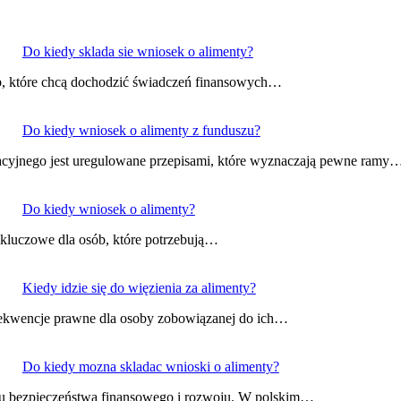
Do kiedy sklada sie wniosek o alimenty?
ób, które chcą dochodzić świadczeń finansowych…
Do kiedy wniosek o alimenty z funduszu?
acyjnego jest uregulowane przepisami, które wyznaczają pewne ramy
Do kiedy wniosek o alimenty?
t kluczowe dla osób, które potrzebują…
Kiedy idzie się do więzienia za alimenty?
sekwencje prawne dla osoby zobowiązanej do ich…
Do kiedy mozna skladac wnioski o alimenty?
 mu bezpieczeństwa finansowego i rozwoju. W polskim…