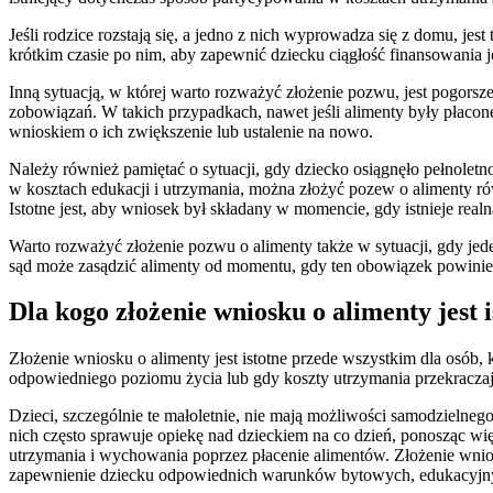
Jeśli rodzice rozstają się, a jedno z nich wyprowadza się z domu, je
krótkim czasie po nim, aby zapewnić dziecku ciągłość finansowania
Inną sytuacją, w której warto rozważyć złożenie pozwu, jest pogorsz
zobowiązań. W takich przypadkach, nawet jeśli alimenty były płacon
wnioskiem o ich zwiększenie lub ustalenie na nowo.
Należy również pamiętać o sytuacji, gdy dziecko osiągnęło pełnoletn
w kosztach edukacji i utrzymania, można złożyć pozew o alimenty rów
Istotne jest, aby wniosek był składany w momencie, gdy istnieje real
Warto rozważyć złożenie pozwu o alimenty także w sytuacji, gdy je
sąd może zasądzić alimenty od momentu, gdy ten obowiązek powinien
Dla kogo złożenie wniosku o alimenty jest i
Złożenie wniosku o alimenty jest istotne przede wszystkim dla osób
odpowiedniego poziomu życia lub gdy koszty utrzymania przekraczają
Dzieci, szczególnie te małoletnie, nie mają możliwości samodzielneg
nich często sprawuje opiekę nad dzieckiem na co dzień, ponosząc wię
utrzymania i wychowania poprzez płacenie alimentów. Złożenie wnios
zapewnienie dziecku odpowiednich warunków bytowych, edukacyjny