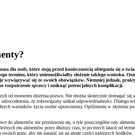
menty?
asna dla osób, które stają przed koniecznością ubiegania się o św
onego terminu, który uniemożliwiałby złożenie takiego wniosku. Oz
staje wywiązywać się ze swoich obowiązków. Niemniej jednak, pra
 rozpatrzenie sprawy i uniknąć potencjalnych komplikacji.
 czyli od momentu złożenia pozwu. Nie można skutecznie domagać się a
udowodnienia, że zobowiązany unikał odpowiedzialności. Dlatego też,
odnych warunków życia osobie uprawnionej. Opóźnienia w złożeniu po
 do alimentów nie przedawnia się, o tyle poszczególne raty alimentac
należnych mu alimentów przez dłuższy czas, to po trzech latach od termi
m swoich praw, aby nie narazić się na utratę części należnych środków.