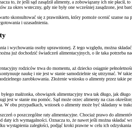
za to, że jeśli sąd zasądził alimenty, a zobowiązany ich nie płacił, to
tów za okres wsteczny, gdy nie były one wcześniej zasądzone, jest b
ny, warto skonsultować się z prawnikiem, który pomoże ocenić szanse n
gotowania i uzasadnienia.
ty
mania i wychowania osoby uprawnionej. Z tego względu, można składać w
ożna już dochodzić świadczeń alimentacyjnych, o ile taka potrzeba nad
ntacyjny rodziców trwa do momentu, aż dziecko osiągnie pełnoletność 
kontynuuje naukę i nie jest w stanie samodzielnie się utrzymać. W taki
dzielnego zarobkowania. Złożenie wniosku o alimenty przez takie pełno
yłego małżonka, obowiązek alimentacyjny trwa tak długo, jak długo ut
 drugi jest w stanie mu pomóc. Sąd może orzec alimenty na czas okreś
wała. W obu przypadkach, wniosek o alimenty może być składany w trak
eń o poszczególne raty alimentacyjne. Chociaż prawo do alimentów nie
od daty ich wymagalności. Oznacza to, że nawet jeśli można składać wn
ypadku wystąpienia zaległości, podjąć kroki prawne w celu ich odzyskan