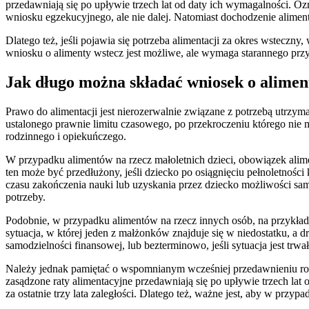
przedawniają się po upływie trzech lat od daty ich wymagalności. Oznac
wniosku egzekucyjnego, ale nie dalej. Natomiast dochodzenie alimen
Dlatego też, jeśli pojawia się potrzeba alimentacji za okres wstecz
wniosku o alimenty wstecz jest możliwe, ale wymaga starannego przy
Jak długo można składać wniosek o alimen
Prawo do alimentacji jest nierozerwalnie związane z potrzebą utrzy
ustalonego prawnie limitu czasowego, po przekroczeniu którego nie m
rodzinnego i opiekuńczego.
W przypadku alimentów na rzecz małoletnich dzieci, obowiązek alime
ten może być przedłużony, jeśli dziecko po osiągnięciu pełnoletności 
czasu zakończenia nauki lub uzyskania przez dziecko możliwości samo
potrzeby.
Podobnie, w przypadku alimentów na rzecz innych osób, na przykład b
sytuacja, w której jeden z małżonków znajduje się w niedostatku, a
samodzielności finansowej, lub bezterminowo, jeśli sytuacja jest tr
Należy jednak pamiętać o wspomnianym wcześniej przedawnieniu roszcz
zasądzone raty alimentacyjne przedawniają się po upływie trzech lat 
za ostatnie trzy lata zaległości. Dlatego też, ważne jest, aby w prz