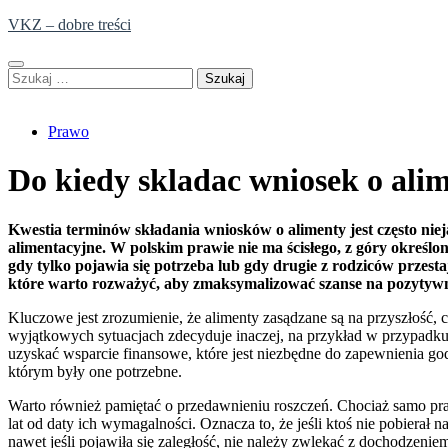
Skip
VKZ – dobre treści
to
content
Szukaj:
Prawo
Do kiedy skladac wniosek o ali
Kwestia terminów składania wniosków o alimenty jest często niej
alimentacyjne. W polskim prawie nie ma ścisłego, z góry określ
gdy tylko pojawia się potrzeba lub gdy drugie z rodziców prze
które warto rozważyć, aby zmaksymalizować szanse na pozytywne
Kluczowe jest zrozumienie, że alimenty zasądzane są na przyszłość,
wyjątkowych sytuacjach zdecyduje inaczej, na przykład w przypadku 
uzyskać wsparcie finansowe, które jest niezbędne do zapewnienia g
którym były one potrzebne.
Warto również pamiętać o przedawnieniu roszczeń. Chociaż samo prawo
lat od daty ich wymagalności. Oznacza to, że jeśli ktoś nie pobierał 
nawet jeśli pojawiła się zaległość, nie należy zwlekać z dochodzenie