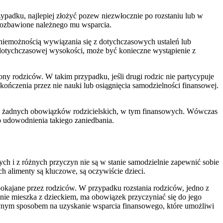
rzypadku, najlepiej złożyć pozew niezwłocznie po rozstaniu lub w
 pozbawione należnego mu wsparcia.
e niemożnością wywiązania się z dotychczasowych ustaleń lub
w dotychczasowej wysokości, może być konieczne wystąpienie z
ny rodziców. W takim przypadku, jeśli drugi rodzic nie partycypuje
kończenia przez nie nauki lub osiągnięcia samodzielności finansowej.
ę z żadnych obowiązków rodzicielskich, w tym finansowych. Wówczas
o udowodnienia takiego zaniedbania.
ch i z różnych przyczyn nie są w stanie samodzielnie zapewnić sobie
 alimenty są kluczowe, są oczywiście dzieci.
spokajane przez rodziców. W przypadku rozstania rodziców, jedno z
y nie mieszka z dzieckiem, ma obowiązek przyczyniać się do jego
edynym sposobem na uzyskanie wsparcia finansowego, które umożliwi