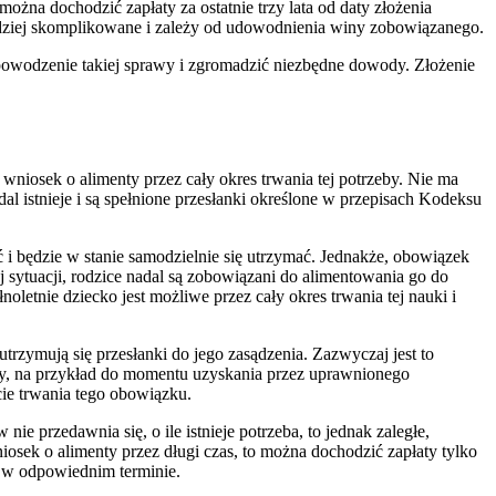
 można dochodzić zapłaty za ostatnie trzy lata od daty złożenia
ardziej skomplikowane i zależy od udowodnienia winy zobowiązanego.
a powodzenie takiej sprawy i zgromadzić niezbędne dowody. Złożenie
niosek o alimenty przez cały okres trwania tej potrzeby. Nie ma
al istnieje i są spełnione przesłanki określone w przepisach Kodeksu
i będzie w stanie samodzielnie się utrzymać. Jednakże, obowiązek
ej sytuacji, rodzice nadal są zobowiązani do alimentowania go do
letnie dziecko jest możliwe przez cały okres trwania tej nauki i
rzymują się przesłanki do jego zasądzenia. Zazwyczaj jest to
lony, na przykład do momentu uzyskania przez uprawnionego
cie trwania tego obowiązku.
 przedawnia się, o ile istnieje potrzeba, to jednak zaległe,
iosek o alimenty przez długi czas, to można dochodzić zapłaty tylko
ia w odpowiednim terminie.