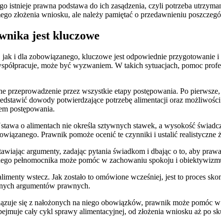
o istnieje prawna podstawa do ich zasądzenia, czyli potrzeba utrzym
go złożenia wniosku, ale należy pamiętać o przedawnieniu poszczegól
wnika jest kluczowe
, jak i dla zobowiązanego, kluczowe jest odpowiednie przygotowanie 
współpracuje, może być wyzwaniem. W takich sytuacjach, pomoc profes
czne przeprowadzenie przez wszystkie etapy postępowania. Po pierws
rzedstawić dowody potwierdzające potrzebę alimentacji oraz możliwo
em postępowania.
stawa o alimentach nie określa sztywnych stawek, a wysokość świadcz
ązanego. Prawnik pomoże ocenić te czynniki i ustalić realistyczne żą
stawiając argumenty, zadając pytania świadkom i dbając o to, aby praw
onalnego pełnomocnika może pomóc w zachowaniu spokoju i obiektywizm
alimenty wstecz. Jak zostało to omówione wcześniej, jest to proces
znych argumentów prawnych.
zuje się z nałożonych na niego obowiązków, prawnik może pomóc w e
ejmuje cały cykl sprawy alimentacyjnej, od złożenia wniosku aż po s