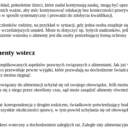
ad, pełnoletnie dzieci, które nadal kontynuują naukę, mogą być upraw
la nich ważne, aby móc kontynuować edukację bez konieczności przer
w sposób systematyczny i prowadzi do zdobycia kwalifikacji.
łonków rodziny, na przykład w sytuacji, gdy jedna osoba znajduje si
cześniejszych ustaleń. Może to dotyczyć np. byłych małżonków, jeśli j
łożenie wniosku o alimenty jest dla osoby potrzebującej formą ochro
menty wstecz
skomplikowanych aspektów prawnych związanych z alimentami. Jak już w
awo przewiduje pewne wyjątki, które pozwalają na dochodzenie świadc
cz można sięgnąć.
wiązany do alimentacji uchylał się od swojego obowiązku. Jeśli możn
 się z niego przez określony czas, sąd może zasądzić alimenty również
mi: korespondencja z drugim rodzicem, świadkowie potwierdzający br
wszystkie okoliczności sprawy, w tym powód uchylania się od obowiąz
es wsteczny a dochodzeniem zaległych rat. Zaległe raty alimentacyjne