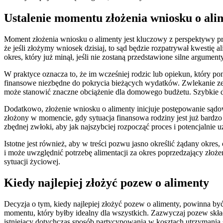
Ustalenie momentu złożenia wniosku o ali
Moment złożenia wniosku o alimenty jest kluczowy z perspektywy pr
że jeśli złożymy wniosek dzisiaj, to sąd będzie rozpatrywał kwestię
okres, który już minął, jeśli nie zostaną przedstawione silne argume
W praktyce oznacza to, że im wcześniej rodzic lub opiekun, który po
finansowe niezbędne do pokrycia bieżących wydatków. Zwlekanie ze 
może stanowić znaczne obciążenie dla domowego budżetu. Szybkie dzi
Dodatkowo, złożenie wniosku o alimenty inicjuje postępowanie sądow
złożony w momencie, gdy sytuacja finansowa rodziny jest już bardzo 
zbędnej zwłoki, aby jak najszybciej rozpocząć proces i potencjalnie 
Istotne jest również, aby w treści pozwu jasno określić żądany okres
i może uwzględnić potrzebę alimentacji za okres poprzedzający złoż
sytuacji życiowej.
Kiedy najlepiej złożyć pozew o alimenty
Decyzja o tym, kiedy najlepiej złożyć pozew o alimenty, powinna b
momentu, który byłby idealny dla wszystkich. Zazwyczaj pozew składa 
istniejący dotychczas sposób partycypowania w kosztach utrzymania 