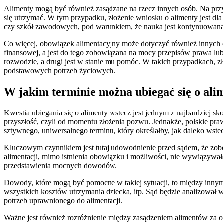
Alimenty mogą być również zasądzane na rzecz innych osób. Na przykł
się utrzymać. W tym przypadku, złożenie wniosku o alimenty jest d
czy szkół zawodowych, pod warunkiem, że nauka jest kontynuowana 
Co więcej, obowiązek alimentacyjny może dotyczyć również innych cz
finansowej, a jest do tego zobowiązana na mocy przepisów prawa lub w
rozwodzie, a drugi jest w stanie mu pomóc. W takich przypadkach, z
podstawowych potrzeb życiowych.
W jakim terminie można ubiegać się o ali
Kwestia ubiegania się o alimenty wstecz jest jednym z najbardziej 
przyszłość, czyli od momentu złożenia pozwu. Jednakże, polskie pr
sztywnego, uniwersalnego terminu, który określałby, jak daleko wste
Kluczowym czynnikiem jest tutaj udowodnienie przed sądem, że zobo
alimentacji, mimo istnienia obowiązku i możliwości, nie wywiązywała
przedstawienia mocnych dowodów.
Dowody, które mogą być pomocne w takiej sytuacji, to między inny
wszystkich kosztów utrzymania dziecka, itp. Sąd będzie analizował 
potrzeb uprawnionego do alimentacji.
Ważne jest również rozróżnienie między zasądzeniem alimentów za okr