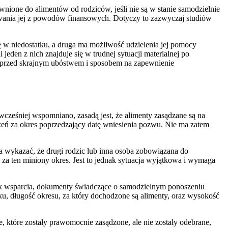
nione do alimentów od rodziców, jeśli nie są w stanie samodzielnie
ywania jej z powodów finansowych. Dotyczy to zazwyczaj studiów
ę w niedostatku, a druga ma możliwość udzielenia jej pomocy
eden z nich znajduje się w trudnej sytuacji materialnej po
ny przed skrajnym ubóstwem i sposobem na zapewnienie
cześniej wspomniano, zasadą jest, że alimenty zasądzane są na
zeń za okres poprzedzający datę wniesienia pozwu. Nie ma zatem
a wykazać, że drugi rodzic lub inna osoba zobowiązana do
 za ten miniony okres. Jest to jednak sytuacja wyjątkowa i wymaga
ak wsparcia, dokumenty świadczące o samodzielnym ponoszeniu
ku, długość okresu, za który dochodzone są alimenty, oraz wysokość
, które zostały prawomocnie zasądzone, ale nie zostały odebrane,