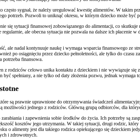
st to często sygnał, że należy uregulować kwestię alimentów. W takim p
 jego potrzeb. Pozwoli to uniknąć okresu, w którym dziecko może być
enie się sytuacji finansowej zobowiązanego do alimentacji, co skutkuj
e regularnie, ale obecna sytuacja nie pozwala na dalsze ich płacenie 
ość, ale nadal kontynuuje naukę i wymaga wsparcia finansowego ze stro
nież po osiągnięciu przez dziecko pełnoletności, ale tylko do czasu za
na potrzeba finansowa.
den z rodziców celowo unika kontaktu z dzieckiem i nie wywiązuje si
 być spełniany, a nie tylko od daty złożenia pozwu, jednak wymaga t
stotne
, które są prawnie uprawnione do otrzymywania świadczeń alimentacyjny
 możliwości jednego z rodziców. Główną grupą odbiorców, dla których
o zarabiania i zapewnienia sobie środków do życia. Ich potrzeby są za
kszość kosztów jego utrzymania. W takiej sytuacji, drugi rodzic, któr
ku o alimenty jest dla takiego rodzica opiekującego się dzieckiem j
ch i zdrowotnych.