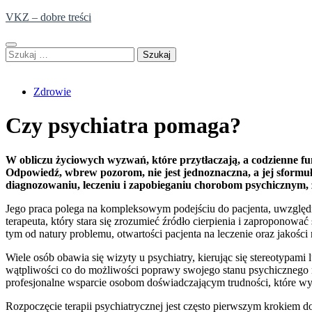
Skip
VKZ – dobre treści
to
content
Szukaj:
Zdrowie
Czy psychiatra pomaga?
W obliczu życiowych wyzwań, które przytłaczają, a codzienne fun
Odpowiedź, wbrew pozorom, nie jest jednoznaczna, a jej sformuło
diagnozowaniu, leczeniu i zapobieganiu chorobom psychicznym,
Jego praca polega na kompleksowym podejściu do pacjenta, uwzględnia
terapeuta, który stara się zrozumieć źródło cierpienia i zaproponow
tym od natury problemu, otwartości pacjenta na leczenie oraz jakości r
Wiele osób obawia się wizyty u psychiatry, kierując się stereotypami
wątpliwości co do możliwości poprawy swojego stanu psychicznego 
profesjonalne wsparcie osobom doświadczającym trudności, które wy
Rozpoczęcie terapii psychiatrycznej jest często pierwszym krokiem d