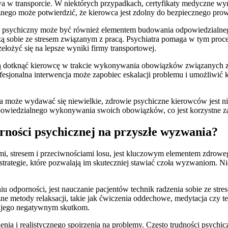
ństwa w transporcie. W niektórych przypadkach, certyfikaty medycz
cznego może potwierdzić, że kierowca jest zdolny do bezpiecznego pr
n psychiczny może być również elementem budowania odpowiedzialnego 
dzą sobie ze stresem związanym z pracą. Psychiatra pomaga w tym proce
łożyć się na lepsze wyniki firmy transportowej.
gą dotknąć kierowcę w trakcie wykonywania obowiązków związanych z
esjonalna interwencja może zapobiec eskalacji problemu i umożliwić
 może wydawać się niewielkie, zdrowie psychiczne kierowców jest ni
powiedzialnego wykonywania swoich obowiązków, co jest korzystne za
ności psychicznej na przyszłe wyzwania?
mi, stresem i przeciwnościami losu, jest kluczowym elementem zdroweg
trategie, które pozwalają im skuteczniej stawiać czoła wyzwaniom. Nie 
dporności, jest nauczanie pacjentów technik radzenia sobie ze stres
zne metody relaksacji, takie jak ćwiczenia oddechowe, medytacja czy 
e jego negatywnym skutkom.
nia i realistycznego spojrzenia na problemy. Często trudności psych