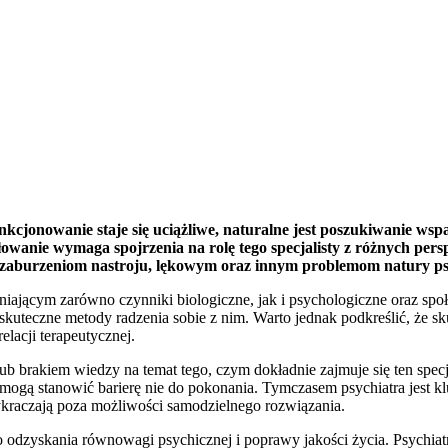
kcjonowanie staje się uciążliwe, naturalne jest poszukiwanie wspa
wanie wymaga spojrzenia na rolę tego specjalisty z różnych perspek
 zaburzeniom nastroju, lękowym oraz innym problemom natury ps
jącym zarówno czynniki biologiczne, jak i psychologiczne oraz społecz
ać skuteczne metody radzenia sobie z nim. Warto jednak podkreślić, że
elacji terapeutycznej.
 lub brakiem wiedzy na temat tego, czym dokładnie zajmuje się ten spec
mogą stanowić barierę nie do pokonania. Tymczasem psychiatra jest 
kraczają poza możliwości samodzielnego rozwiązania.
o odzyskania równowagi psychicznej i poprawy jakości życia. Psychiat