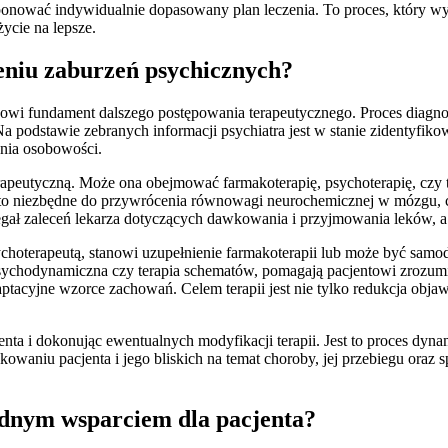
oponować indywidualnie dopasowany plan leczenia. To proces, który wy
życie na lepsze.
eniu zaburzeń psychicznych?
stanowi fundament dalszego postępowania terapeutycznego. Proces diag
Na podstawie zebranych informacji psychiatra jest w stanie zidentyfiko
nia osobowości.
erapeutyczną. Może ona obejmować farmakoterapię, psychoterapię, czy 
często niezbędne do przywrócenia równowagi neurochemicznej w mózgu, 
trzegał zaleceń lekarza dotyczących dawkowania i przyjmowania leków,
choterapeutą, stanowi uzupełnienie farmakoterapii lub może być samo
psychodynamiczna czy terapia schematów, pomagają pacjentowi zrozum
daptacyjne wzorce zachowań. Celem terapii jest nie tylko redukcja obj
cjenta i dokonując ewentualnych modyfikacji terapii. Jest to proces dy
waniu pacjenta i jego bliskich na temat choroby, jej przebiegu oraz 
będnym wsparciem dla pacjenta?