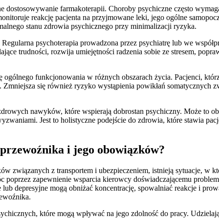
 dostosowywanie farmakoterapii. Choroby psychiczne często wymagają 
 monitoruje reakcję pacjenta na przyjmowane leki, jego ogólne samopo
malnego stanu zdrowia psychicznego przy minimalizacji ryzyka.
a. Regularna psychoterapia prowadzona przez psychiatrę lub we współpr
ce trudności, rozwija umiejętności radzenia sobie ze stresem, poprawi
ogólnego funkcjonowania w różnych obszarach życia. Pacjenci, którz
acji. Zmniejsza się również ryzyko wystąpienia powikłań somatycznych
zdrowych nawyków, które wspierają dobrostan psychiczny. Może to obe
yzwaniami. Jest to holistyczne podejście do zdrowia, które stawia pac
przewoźnika i jego obowiązków?
w związanych z transportem i ubezpieczeniem, istnieją sytuacje, w 
móc poprzez zapewnienie wsparcia kierowcy doświadczającemu proble
 lub depresyjne mogą obniżać koncentrację, spowalniać reakcje i pr
zewoźnika.
ychicznych, które mogą wpływać na jego zdolność do pracy. Udzielaj