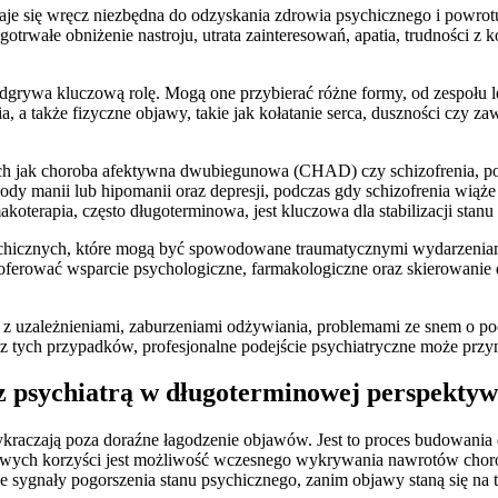
staje się wręcz niezbędna do odzyskania zdrowia psychicznego i powro
ugotrwałe obniżenie nastroju, utrata zainteresowań, apatia, trudności z 
odgrywa kluczową rolę. Mogą one przybierać różne formy, od zespołu l
a, a także fizyczne objawy, takie jak kołatanie serca, duszności czy
ch jak choroba afektywna dwubiegunowa (CHAD) czy schizofrenia, po
dy manii lub hipomanii oraz depresji, podczas gdy schizofrenia wiąże s
oterapia, często długoterminowa, jest kluczowa dla stabilizacji stanu
icznych, które mogą być spowodowane traumatycznymi wydarzeniami, 
erować wsparcie psychologiczne, farmakologiczne oraz skierowanie do
ię z uzależnieniami, zaburzeniami odżywiania, problemami ze snem o p
 tych przypadków, profesjonalne podejście psychiatryczne może przyn
 z psychiatrą w długoterminowej perspektyw
ykraczają poza doraźne łagodzenie objawów. Jest to proces budowania 
czowych korzyści jest możliwość wczesnego wykrywania nawrotów chorob
sze sygnały pogorszenia stanu psychicznego, zanim objawy staną się na 