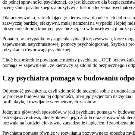
do pełnej sprawności psychicznej, co jest kluczowe dla bezpiecze
ocenę stanu psychicznego, a pozytywna historia leczenia psychiatry
Dla przewoźnika, zatrudniającego kierowców, dbanie o ich dobrosta
zazwyczaj bardziej efektywni, mniej narażeni na wypadki i lepiej ra
utrzymanie dobrej kondycji psychicznej, co w konsekwencji może prze
Ponadto, w przypadku wystąpienia sytuacji kryzysowych, które mo
zapewnieniu natychmiastowej pomocy psychologicznej. Szybka i prof
odzyskania równowagi psychicznej.
Choć bezpośrednie powiązanie między psychiatrą a OCP przewoźnika
pomaga w zapewnieniu, że kierowcy są zdolni do bezpiecznego i od
Czy psychiatra pomaga w budowaniu odpor
Odporność psychiczna, czyli zdolność do radzenia sobie z trudnościa
w procesie budowania tej odporności, oferując pacjentom narzędzia i s
profilaktykę i rozwijanie wewnętrznych zasobów.
Jednym z głównych sposobów, w jaki psychiatra pomaga w budowaniu o
ostrzegawcze stresu, identyfikować jego źródła oraz stosować skutec
pozwala na bardziej efektywne zarządzanie napięciem i zapobiegani
Psychiatra pomaga również w rozwijaniu pozytywnego sposobu myśle