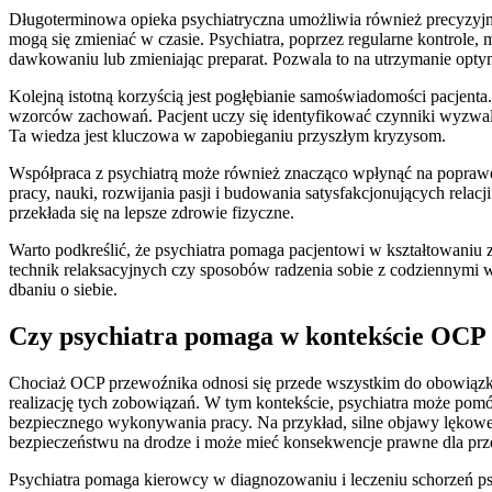
Długoterminowa opieka psychiatryczna umożliwia również precyzyjne
mogą się zmieniać w czasie. Psychiatra, poprzez regularne kontrole,
dawkowaniu lub zmieniając preparat. Pozwala to na utrzymanie opty
Kolejną istotną korzyścią jest pogłębianie samoświadomości pacjent
wzorców zachowań. Pacjent uczy się identyfikować czynniki wyzwalają
Ta wiedza jest kluczowa w zapobieganiu przyszłym kryzysom.
Współpraca z psychiatrą może również znacząco wpłynąć na poprawę 
pracy, nauki, rozwijania pasji i budowania satysfakcjonujących rel
przekłada się na lepsze zdrowie fizyczne.
Warto podkreślić, że psychiatra pomaga pacjentowi w kształtowaniu 
technik relaksacyjnych czy sposobów radzenia sobie z codziennymi w
dbaniu o siebie.
Czy psychiatra pomaga w kontekście OCP 
Chociaż OCP przewoźnika odnosi się przede wszystkim do obowiązkó
realizację tych zobowiązań. W tym kontekście, psychiatra może po
bezpiecznego wykonywania pracy. Na przykład, silne objawy lękowe
bezpieczeństwu na drodze i może mieć konsekwencje prawne dla pr
Psychiatra pomaga kierowcy w diagnozowaniu i leczeniu schorzeń ps