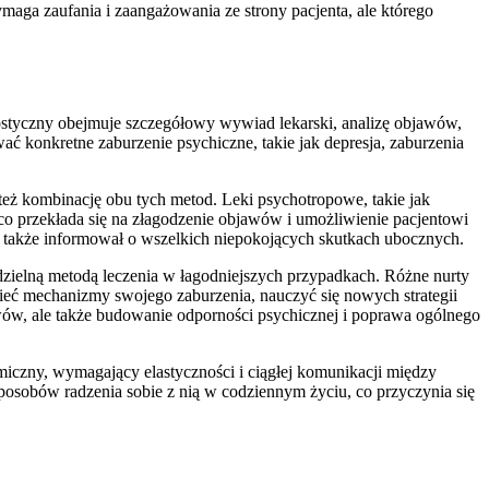
maga zaufania i zaangażowania ze strony pacjenta, ale którego
nostyczny obejmuje szczegółowy wywiad lekarski, analizę objawów,
wać konkretne zaburzenie psychiczne, takie jak depresja, zaburzenia
też kombinację obu tych metod. Leki psychotropowe, takie jak
co przekłada się na złagodzenie objawów i umożliwienie pacjentowi
 a także informował o wszelkich niepokojących skutkach ubocznych.
dzielną metodą leczenia w łagodniejszych przypadkach. Różne nurty
ieć mechanizmy swojego zaburzenia, nauczyć się nowych strategii
awów, ale także budowanie odporności psychicznej i poprawa ogólnego
namiczny, wymagający elastyczności i ciągłej komunikacji między
sposobów radzenia sobie z nią w codziennym życiu, co przyczynia się