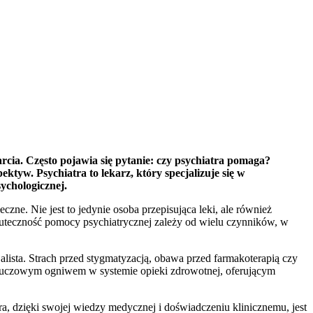
rcia. Często pojawia się pytanie: czy psychiatra pomaga?
tyw. Psychiatra to lekarz, który specjalizuje się w
ychologicznej.
ne. Nie jest to jedynie osoba przepisująca leki, ale również
 skuteczność pomocy psychiatrycznej zależy od wielu czynników, w
jalista. Strach przed stygmatyzacją, obawa przed farmakoterapią czy
kluczowym ogniwem w systemie opieki zdrowotnej, oferującym
ra, dzięki swojej wiedzy medycznej i doświadczeniu klinicznemu, jest