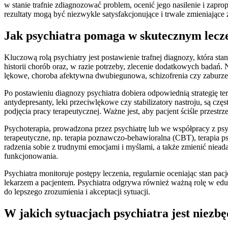
w stanie trafnie zdiagnozować problem, ocenić jego nasilenie i zapr
rezultaty mogą być niezwykle satysfakcjonujące i trwale zmieniające 
Jak psychiatra pomaga w skutecznym lecz
Kluczową rolą psychiatry jest postawienie trafnej diagnozy, która 
historii chorób oraz, w razie potrzeby, zlecenie dodatkowych badań. 
lękowe, choroba afektywna dwubiegunowa, schizofrenia czy zaburze
Po postawieniu diagnozy psychiatra dobiera odpowiednią strategię t
antydepresanty, leki przeciwlękowe czy stabilizatory nastroju, są 
podjęcia pracy terapeutycznej. Ważne jest, aby pacjent ściśle przes
Psychoterapia, prowadzona przez psychiatrę lub we współpracy z psy
terapeutyczne, np. terapia poznawczo-behawioralna (CBT), terapia 
radzenia sobie z trudnymi emocjami i myślami, a także zmienić niea
funkcjonowania.
Psychiatra monitoruje postępy leczenia, regularnie oceniając stan pa
lekarzem a pacjentem. Psychiatra odgrywa również ważną rolę w eduko
do lepszego zrozumienia i akceptacji sytuacji.
W jakich sytuacjach psychiatra jest niez