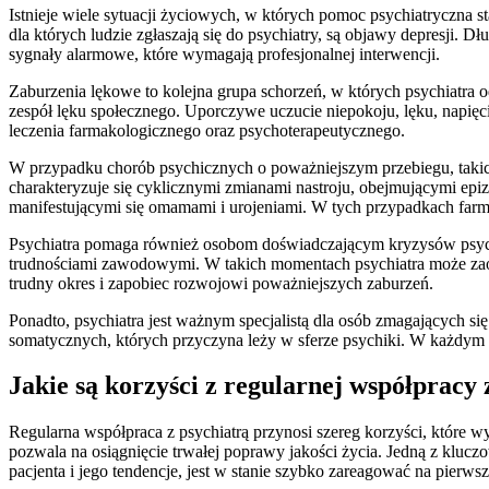
Istnieje wiele sytuacji życiowych, w których pomoc psychiatryczna 
dla których ludzie zgłaszają się do psychiatry, są objawy depresji. Dł
sygnały alarmowe, które wymagają profesjonalnej interwencji.
Zaburzenia lękowe to kolejna grupa schorzeń, w których psychiatra 
zespół lęku społecznego. Uporczywe uczucie niepokoju, lęku, napięci
leczenia farmakologicznego oraz psychoterapeutycznego.
W przypadku chorób psychicznych o poważniejszym przebiegu, taki
charakteryzuje się cyklicznymi zmianami nastroju, obejmującymi epizo
manifestującymi się omamami i urojeniami. W tych przypadkach farmak
Psychiatra pomaga również osobom doświadczającym kryzysów psych
trudnościami zawodowymi. W takich momentach psychiatra może zaof
trudny okres i zapobiec rozwojowi poważniejszych zaburzeń.
Ponadto, psychiatra jest ważnym specjalistą dla osób zmagających s
somatycznych, których przyczyna leży w sferze psychiki. W każdym z
Jakie są korzyści z regularnej współpracy
Regularna współpraca z psychiatrą przynosi szereg korzyści, które w
pozwala na osiągnięcie trwałej poprawy jakości życia. Jedną z klu
pacjenta i jego tendencje, jest w stanie szybko zareagować na pierw