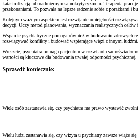
katastrofizacją lub nadmiernym samokrytycyzmem. Terapeuta pracuje 
przekonaniami. To pozwala na lepsze radzenie sobie z porażkami i b
Kolejnym ważnym aspektem jest rozwijanie umiejętności rozwiązywan
decyzji. Uczy metod planowania, wyznaczania realistycznych celów i
Wsparcie psychiatryczne pomaga również w budowaniu zdrowych relac
rozwiązywać konflikty i budować wspierające więzi z innymi ludźmi.
Wreszcie, psychiatra pomaga pacjentom w rozwijaniu samoświadomości
wartości są kluczowe dla budowania trwałej odporności psychicznej. 
Sprawdź koniecznie:
Nawigacja
wpisu
Wiele osób zastanawia się, czy psychiatra ma prawo wystawić zwolnie
Wielu ludzi zastanawia się, czy wizyta u psychiatry zawsze wiąże si