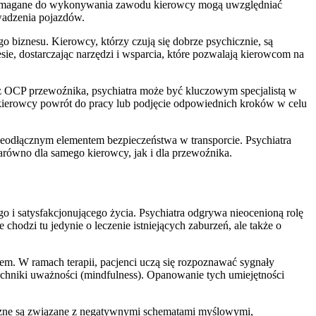
ne wymagane do wykonywania zawodu kierowcy mogą uwzględniać
owadzenia pojazdów.
biznesu. Kierowcy, którzy czują się dobrze psychicznie, są
sie, dostarczając narzędzi i wsparcia, które pozwalają kierowcom na
 OCP przewoźnika, psychiatra może być kluczowym specjalistą w
 kierowcy powrót do pracy lub podjęcie odpowiednich kroków w celu
eodłącznym elementem bezpieczeństwa w transporcie. Psychiatra
równo dla samego kierowcy, jak i dla przewoźnika.
o i satysfakcjonującego życia. Psychiatra odgrywa nieocenioną rolę
chodzi tu jedynie o leczenie istniejących zaburzeń, ale także o
em. W ramach terapii, pacjenci uczą się rozpoznawać sygnały
techniki uważności (mindfulness). Opanowanie tych umiejętności
iczne są związane z negatywnymi schematami myślowymi,