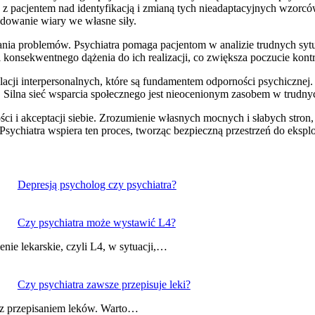
z pacjentem nad identyfikacją i zmianą tych nieadaptacyjnych wzorców
udowanie wiary we własne siły.
ia problemów. Psychiatra pomaga pacjentom w analizie trudnych sytu
 konsekwentnego dążenia do ich realizacji, co zwiększa poczucie kont
ji interpersonalnych, które są fundamentem odporności psychicznej. 
 Silna sieć wsparcia społecznego jest nieocenionym zasobem w trudny
 i akceptacji siebie. Zrozumienie własnych mocnych i słabych stron, 
Psychiatra wspiera ten proces, tworząc bezpieczną przestrzeń do eksp
Depresją psycholog czy psychiatra?
Czy psychiatra może wystawić L4?
nie lekarskie, czyli L4, w sytuacji,…
Czy psychiatra zawsze przepisuje leki?
ę z przepisaniem leków. Warto…