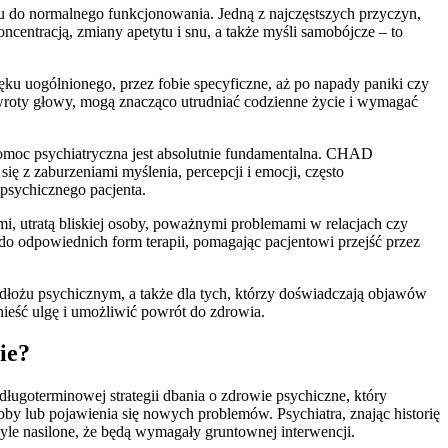
tu do normalnego funkcjonowania. Jedną z najczęstszych przyczyn,
koncentracją, zmiany apetytu i snu, a także myśli samobójcze – to
ęku uogólnionego, przez fobie specyficzne, aż po napady paniki czy
 zawroty głowy, mogą znacząco utrudniać codzienne życie i wymagać
moc psychiatryczna jest absolutnie fundamentalna. CHAD
ię z zaburzeniami myślenia, percepcji i emocji, często
 psychicznego pacjenta.
utratą bliskiej osoby, poważnymi problemami w relacjach czy
 odpowiednich form terapii, pomagając pacjentowi przejść przez
odłożu psychicznym, a także dla tych, którzy doświadczają objawów
ieść ulgę i umożliwić powrót do zdrowia.
ie?
długoterminowej strategii dbania o zdrowie psychiczne, który
y lub pojawienia się nowych problemów. Psychiatra, znając historię
tyle nasilone, że będą wymagały gruntownej interwencji.