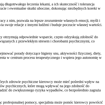
długotrwałego leczenia lekami, a ich skuteczność i tolerancja
czucie i ewentualne skutki uboczne, dokonując niezbędnych korekt w
acy z nim, pozwala na lepsze zrozumienie własnych emocji, myśli i
a swoje relacje z innymi ludźmi i buduje poczucie własnej wartości.
y otrzymują odpowiednie wsparcie, często odzyskują zdolność do
 związanych z przewlekłym stresem i chorobami psychicznymi, co
jmować porady dotyczące higieny snu, aktywności fizycznej, diety,
jenta w centrum procesu terapeutycznego i wspiera jego autonomię w
których zdrowie psychiczne kierowcy może mieć pośredni wpływ na
mów psychicznych, które mogą wpływać na jego zdolność do
owadzić do zwiększonego ryzyka wypadków, co bezpośrednio zagraża
ąc profesjonalnej pomocy, specjalista może pomóc kierowcy powrócić