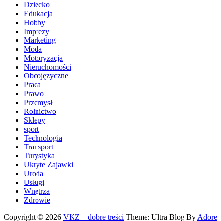
Dziecko
Edukacja
Hobby
Imprezy
Marketing
Moda
Motoryzacja
Nieruchomości
Obcojęzyczne
Praca
Prawo
Przemysł
Rolnictwo
Sklepy
sport
Technologia
Transport
Turystyka
Ukryte Zajawki
Uroda
Usługi
Wnętrza
Zdrowie
Copyright © 2026
VKZ – dobre treści
Theme: Ultra Blog By
Adore