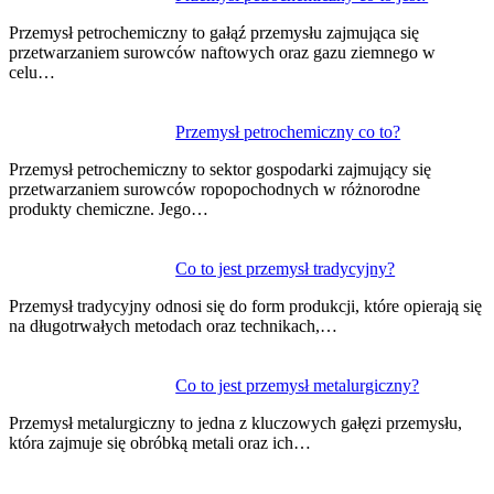
wpisu
Przemysł petrochemiczny to gałąź przemysłu zajmująca się
przetwarzaniem surowców naftowych oraz gazu ziemnego w
celu…
Przemysł petrochemiczny co to?
Przemysł petrochemiczny to sektor gospodarki zajmujący się
przetwarzaniem surowców ropopochodnych w różnorodne
produkty chemiczne. Jego…
Co to jest przemysł tradycyjny?
Przemysł tradycyjny odnosi się do form produkcji, które opierają się
na długotrwałych metodach oraz technikach,…
Co to jest przemysł metalurgiczny?
Przemysł metalurgiczny to jedna z kluczowych gałęzi przemysłu,
która zajmuje się obróbką metali oraz ich…