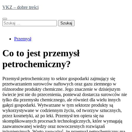
Skip
VKZ – dobre treści
to
content
Szukaj:
Przemysł
Co to jest przemysł
petrochemiczny?
Przemysł petrochemiczny to sektor gospodarki zajmujący się
przetwarzaniem surowców naftowych oraz gazu ziemnego w
różnorodne produkty chemiczne. Jego znaczenie w dzisiejszym
świecie jest nie do przecenienia, ponieważ dostarcza surowców nie
tylko dla przemysłu chemicznego, ale również dla wielu innych
gałęzi gospodarki. Wytwarzane w tym sektorze produkty są
wykorzystywane w codziennym życiu, od tworzyw sztucznych,
przez kosmetyki, aż po leki. Przemysł ten opiera się na
skomplikowanych procesach technologicznych, które wymagają
zaawansowanej wiedzy oraz nowoczesnych rozwiązań
inżynieryjnych. Warto zauważyć, że przemysł petrochemiczny ma