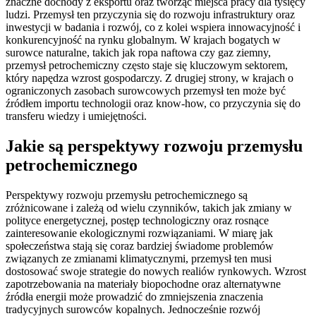
znaczne dochody z eksportu oraz tworząc miejsca pracy dla tysięcy
ludzi. Przemysł ten przyczynia się do rozwoju infrastruktury oraz
inwestycji w badania i rozwój, co z kolei wspiera innowacyjność i
konkurencyjność na rynku globalnym. W krajach bogatych w
surowce naturalne, takich jak ropa naftowa czy gaz ziemny,
przemysł petrochemiczny często staje się kluczowym sektorem,
który napędza wzrost gospodarczy. Z drugiej strony, w krajach o
ograniczonych zasobach surowcowych przemysł ten może być
źródłem importu technologii oraz know-how, co przyczynia się do
transferu wiedzy i umiejętności.
Jakie są perspektywy rozwoju przemysłu
petrochemicznego
Perspektywy rozwoju przemysłu petrochemicznego są
zróżnicowane i zależą od wielu czynników, takich jak zmiany w
polityce energetycznej, postęp technologiczny oraz rosnące
zainteresowanie ekologicznymi rozwiązaniami. W miarę jak
społeczeństwa stają się coraz bardziej świadome problemów
związanych ze zmianami klimatycznymi, przemysł ten musi
dostosować swoje strategie do nowych realiów rynkowych. Wzrost
zapotrzebowania na materiały biopochodne oraz alternatywne
źródła energii może prowadzić do zmniejszenia znaczenia
tradycyjnych surowców kopalnych. Jednocześnie rozwój