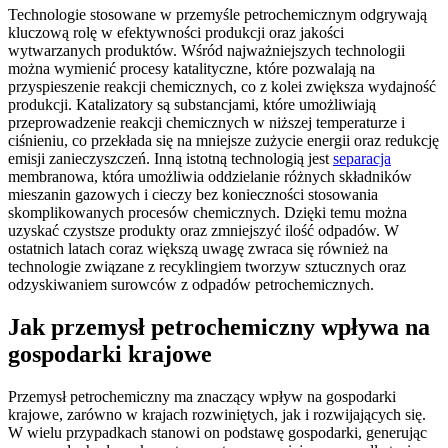
Technologie stosowane w przemyśle petrochemicznym odgrywają
kluczową rolę w efektywności produkcji oraz jakości
wytwarzanych produktów. Wśród najważniejszych technologii
można wymienić procesy katalityczne, które pozwalają na
przyspieszenie reakcji chemicznych, co z kolei zwiększa wydajność
produkcji. Katalizatory są substancjami, które umożliwiają
przeprowadzenie reakcji chemicznych w niższej temperaturze i
ciśnieniu, co przekłada się na mniejsze zużycie energii oraz redukcję
emisji zanieczyszczeń. Inną istotną technologią jest
separacja
membranowa, która umożliwia oddzielanie różnych składników
mieszanin gazowych i cieczy bez konieczności stosowania
skomplikowanych procesów chemicznych. Dzięki temu można
uzyskać czystsze produkty oraz zmniejszyć ilość odpadów. W
ostatnich latach coraz większą uwagę zwraca się również na
technologie związane z recyklingiem tworzyw sztucznych oraz
odzyskiwaniem surowców z odpadów petrochemicznych.
Jak przemysł petrochemiczny wpływa na
gospodarki krajowe
Przemysł petrochemiczny ma znaczący wpływ na gospodarki
krajowe, zarówno w krajach rozwiniętych, jak i rozwijających się.
W wielu przypadkach stanowi on podstawę gospodarki, generując