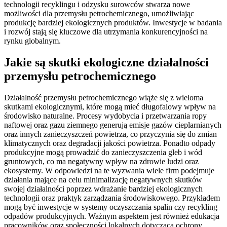
technologii recyklingu i odzysku surowców stwarza nowe
możliwości dla przemysłu petrochemicznego, umożliwiając
produkcję bardziej ekologicznych produktów. Inwestycje w badania
i rozwój stają się kluczowe dla utrzymania konkurencyjności na
rynku globalnym.
Jakie są skutki ekologiczne działalności
przemysłu petrochemicznego
Działalność przemysłu petrochemicznego wiąże się z wieloma
skutkami ekologicznymi, które mogą mieć długofalowy wpływ na
środowisko naturalne. Procesy wydobycia i przetwarzania ropy
naftowej oraz gazu ziemnego generują emisje gazów cieplarnianych
oraz innych zanieczyszczeń powietrza, co przyczynia się do zmian
klimatycznych oraz degradacji jakości powietrza. Ponadto odpady
produkcyjne mogą prowadzić do zanieczyszczenia gleb i wód
gruntowych, co ma negatywny wpływ na zdrowie ludzi oraz
ekosystemy. W odpowiedzi na te wyzwania wiele firm podejmuje
działania mające na celu minimalizację negatywnych skutków
swojej działalności poprzez wdrażanie bardziej ekologicznych
technologii oraz praktyk zarządzania środowiskowego. Przykładem
mogą być inwestycje w systemy oczyszczania spalin czy recykling
odpadów produkcyjnych. Ważnym aspektem jest również edukacja
pracowników oraz społeczności lokalnych dotycząca ochrony