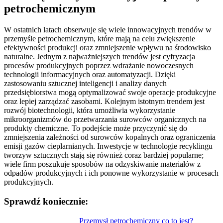
petrochemicznym
W ostatnich latach obserwuje się wiele innowacyjnych trendów w
przemyśle petrochemicznym, które mają na celu zwiększenie
efektywności produkcji oraz zmniejszenie wpływu na środowisko
naturalne. Jednym z najważniejszych trendów jest cyfryzacja
procesów produkcyjnych poprzez wdrażanie nowoczesnych
technologii informacyjnych oraz automatyzacji. Dzięki
zastosowaniu sztucznej inteligencji i analizy danych
przedsiębiorstwa mogą optymalizować swoje operacje produkcyjne
oraz lepiej zarządzać zasobami. Kolejnym istotnym trendem jest
rozwój biotechnologii, która umożliwia wykorzystanie
mikroorganizmów do przetwarzania surowców organicznych na
produkty chemiczne. To podejście może przyczynić się do
zmniejszenia zależności od surowców kopalnych oraz ograniczenia
emisji gazów cieplarnianych. Inwestycje w technologie recyklingu
tworzyw sztucznych stają się również coraz bardziej popularne;
wiele firm poszukuje sposobów na odzyskiwanie materiałów z
odpadów produkcyjnych i ich ponowne wykorzystanie w procesach
produkcyjnych.
Sprawdź koniecznie:
Nawigacja
Przemysł petrochemiczny co to jest?