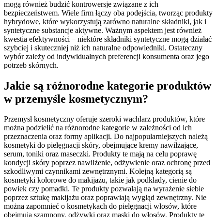
mogą również budzić kontrowersje związane z ich
bezpieczeństwem. Wiele firm łączy oba podejścia, tworząc produkty
hybrydowe, które wykorzystują zarówno naturalne składniki, jak i
syntetyczne substancje aktywne. Ważnym aspektem jest również
kwestia efektywności – niektóre składniki syntetyczne mogą działać
szybciej i skuteczniej niż ich naturalne odpowiedniki. Ostateczny
wybór zależy od indywidualnych preferencji konsumenta oraz jego
potrzeb skórnych.
Jakie są różnorodne kategorie produktów
w przemyśle kosmetycznym?
Przemysł kosmetyczny oferuje szeroki wachlarz produktów, które
można podzielić na różnorodne kategorie w zależności od ich
przeznaczenia oraz formy aplikacji. Do najpopularniejszych należą
kosmetyki do pielęgnacji skóry, obejmujące kremy nawilżające,
serum, toniki oraz maseczki. Produkty te mają na celu poprawę
kondycji skóry poprzez nawilżenie, odżywienie oraz ochronę przed
szkodliwymi czynnikami zewnętrznymi. Kolejną kategorią są
kosmetyki kolorowe do makijażu, takie jak podkłady, cienie do
powiek czy pomadki. Te produkty pozwalają na wyrażenie siebie
poprzez sztukę makijażu oraz poprawiają wygląd zewnętrzny. Nie
można zapomnieć o kosmetykach do pielęgnacji włosów, które
obejmują szampony, odżywki oraz maski do włosów. Produkty te