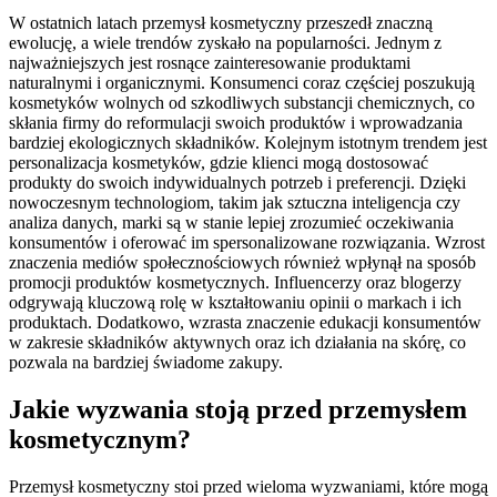
W ostatnich latach przemysł kosmetyczny przeszedł znaczną
ewolucję, a wiele trendów zyskało na popularności. Jednym z
najważniejszych jest rosnące zainteresowanie produktami
naturalnymi i organicznymi. Konsumenci coraz częściej poszukują
kosmetyków wolnych od szkodliwych substancji chemicznych, co
skłania firmy do reformulacji swoich produktów i wprowadzania
bardziej ekologicznych składników. Kolejnym istotnym trendem jest
personalizacja kosmetyków, gdzie klienci mogą dostosować
produkty do swoich indywidualnych potrzeb i preferencji. Dzięki
nowoczesnym technologiom, takim jak sztuczna inteligencja czy
analiza danych, marki są w stanie lepiej zrozumieć oczekiwania
konsumentów i oferować im spersonalizowane rozwiązania. Wzrost
znaczenia mediów społecznościowych również wpłynął na sposób
promocji produktów kosmetycznych. Influencerzy oraz blogerzy
odgrywają kluczową rolę w kształtowaniu opinii o markach i ich
produktach. Dodatkowo, wzrasta znaczenie edukacji konsumentów
w zakresie składników aktywnych oraz ich działania na skórę, co
pozwala na bardziej świadome zakupy.
Jakie wyzwania stoją przed przemysłem
kosmetycznym?
Przemysł kosmetyczny stoi przed wieloma wyzwaniami, które mogą