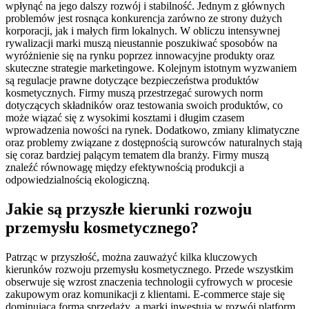
wpłynąć na jego dalszy rozwój i stabilność. Jednym z głównych
problemów jest rosnąca konkurencja zarówno ze strony dużych
korporacji, jak i małych firm lokalnych. W obliczu intensywnej
rywalizacji marki muszą nieustannie poszukiwać sposobów na
wyróżnienie się na rynku poprzez innowacyjne produkty oraz
skuteczne strategie marketingowe. Kolejnym istotnym wyzwaniem
są regulacje prawne dotyczące bezpieczeństwa produktów
kosmetycznych. Firmy muszą przestrzegać surowych norm
dotyczących składników oraz testowania swoich produktów, co
może wiązać się z wysokimi kosztami i długim czasem
wprowadzenia nowości na rynek. Dodatkowo, zmiany klimatyczne
oraz problemy związane z dostępnością surowców naturalnych stają
się coraz bardziej palącym tematem dla branży. Firmy muszą
znaleźć równowagę między efektywnością produkcji a
odpowiedzialnością ekologiczną.
Jakie są przyszłe kierunki rozwoju
przemysłu kosmetycznego?
Patrząc w przyszłość, można zauważyć kilka kluczowych
kierunków rozwoju przemysłu kosmetycznego. Przede wszystkim
obserwuje się wzrost znaczenia technologii cyfrowych w procesie
zakupowym oraz komunikacji z klientami. E-commerce staje się
dominującą formą sprzedaży, a marki inwestują w rozwój platform