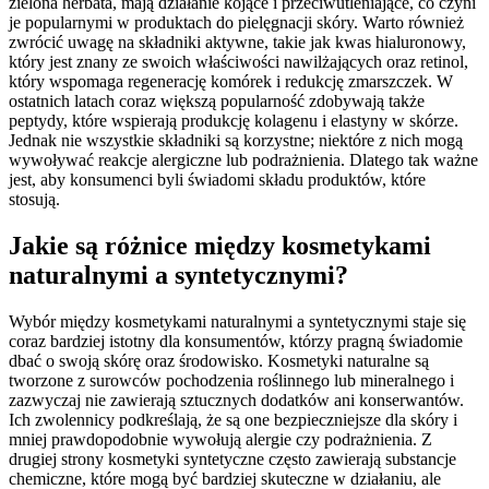
zielona herbata, mają działanie kojące i przeciwutleniające, co czyni
je popularnymi w produktach do pielęgnacji skóry. Warto również
zwrócić uwagę na składniki aktywne, takie jak kwas hialuronowy,
który jest znany ze swoich właściwości nawilżających oraz retinol,
który wspomaga regenerację komórek i redukcję zmarszczek. W
ostatnich latach coraz większą popularność zdobywają także
peptydy, które wspierają produkcję kolagenu i elastyny w skórze.
Jednak nie wszystkie składniki są korzystne; niektóre z nich mogą
wywoływać reakcje alergiczne lub podrażnienia. Dlatego tak ważne
jest, aby konsumenci byli świadomi składu produktów, które
stosują.
Jakie są różnice między kosmetykami
naturalnymi a syntetycznymi?
Wybór między kosmetykami naturalnymi a syntetycznymi staje się
coraz bardziej istotny dla konsumentów, którzy pragną świadomie
dbać o swoją skórę oraz środowisko. Kosmetyki naturalne są
tworzone z surowców pochodzenia roślinnego lub mineralnego i
zazwyczaj nie zawierają sztucznych dodatków ani konserwantów.
Ich zwolennicy podkreślają, że są one bezpieczniejsze dla skóry i
mniej prawdopodobnie wywołują alergie czy podrażnienia. Z
drugiej strony kosmetyki syntetyczne często zawierają substancje
chemiczne, które mogą być bardziej skuteczne w działaniu, ale