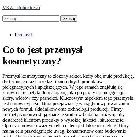
Skip
VKZ – dobre treści
to
Szukaj:
content
Przemysł
Co to jest przemysł
kosmetyczny?
Przemysł kosmetyczny to złożony sektor, który obejmuje produkcję,
dystrybucję oraz sprzedaż różnorodnych produktów
pielęgnacyjnych i upiększających. W jego ramach znajdują się
zarówno kosmetyki do makijażu, jak i preparaty do pielęgnacji
skóry, włosów czy paznokci. Kluczowym aspektem tego przemysłu
jest innowacyjność, która przejawia się w ciągłym wprowadzaniu
nowych formuł, składników oraz technologii produkcji. Firmy
kosmetyczne inwestują znaczne środki w badania i rozwój, aby
dostarczać klientom produkty o wysokiej jakości i skuteczności.
Oprócz innowacji ważnym elementem jest także marketing, który
ma na celu przyciągnięcie uwagi konsumentów oraz budowanie
marki. Współczesny przemysł kosmetyczny stawia również na