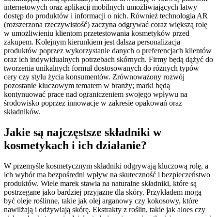
internetowych oraz aplikacji mobilnych umożliwiających łatwy
dostęp do produktów i informacji o nich. Również technologia AR
(rozszerzona rzeczywistość) zaczyna odgrywać coraz większą rolę
w umożliwieniu klientom przetestowania kosmetyków przed
zakupem. Kolejnym kierunkiem jest dalsza personalizacja
produktów poprzez wykorzystanie danych o preferencjach klientów
oraz ich indywidualnych potrzebach skórnych. Firmy będą dążyć do
tworzenia unikalnych formuł dostosowanych do różnych typów
cery czy stylu życia konsumentów. Zrównoważony rozwój
pozostanie kluczowym tematem w branży; marki będą
kontynuować prace nad ograniczeniem swojego wpływu na
środowisko poprzez innowacje w zakresie opakowań oraz
składników.
Jakie są najczęstsze składniki w
kosmetykach i ich działanie?
W przemyśle kosmetycznym składniki odgrywają kluczową rolę, a
ich wybór ma bezpośredni wpływ na skuteczność i bezpieczeństwo
produktów. Wiele marek stawia na naturalne składniki, które są
postrzegane jako bardziej przyjazne dla skóry. Przykładem mogą
być oleje roślinne, takie jak olej arganowy czy kokosowy, które
nawilżają i odżywiają skórę. Ekstrakty z roślin, takie jak aloes czy