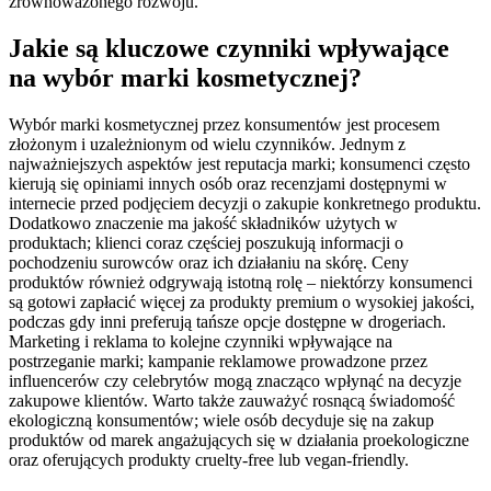
zrównoważonego rozwoju.
Jakie są kluczowe czynniki wpływające
na wybór marki kosmetycznej?
Wybór marki kosmetycznej przez konsumentów jest procesem
złożonym i uzależnionym od wielu czynników. Jednym z
najważniejszych aspektów jest reputacja marki; konsumenci często
kierują się opiniami innych osób oraz recenzjami dostępnymi w
internecie przed podjęciem decyzji o zakupie konkretnego produktu.
Dodatkowo znaczenie ma jakość składników użytych w
produktach; klienci coraz częściej poszukują informacji o
pochodzeniu surowców oraz ich działaniu na skórę. Ceny
produktów również odgrywają istotną rolę – niektórzy konsumenci
są gotowi zapłacić więcej za produkty premium o wysokiej jakości,
podczas gdy inni preferują tańsze opcje dostępne w drogeriach.
Marketing i reklama to kolejne czynniki wpływające na
postrzeganie marki; kampanie reklamowe prowadzone przez
influencerów czy celebrytów mogą znacząco wpłynąć na decyzje
zakupowe klientów. Warto także zauważyć rosnącą świadomość
ekologiczną konsumentów; wiele osób decyduje się na zakup
produktów od marek angażujących się w działania proekologiczne
oraz oferujących produkty cruelty-free lub vegan-friendly.