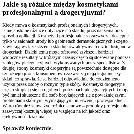
Jakie są różnice między kosmetykami
profesjonalnymi a drogeryjnymi?
Kiedy mowa o kosmetykach profesjonalnych i drogeryjnych,
istnieją istotne różnice dotyczące ich składu, przeznaczenia oraz
sposobu aplikacji. Kosmetyki profesjonalne są zazwyczaj dostępne
tylko w salonach urody lub gabinetach dermatologicznych i często
zawierają wyższe stężenia składników aktywnych niż te dostępne w
drogeriach. Dzięki temu mogą oferować szybsze i bardziej
widoczne rezultaty w krótszym czasie; często są stosowane podczas
zabiegów pielęgnacyjnych wykonywanych przez specjalistów. Z
drugiej strony kosmetyki drogeryjne są powszechnie dostępne dla
szerokiego grona konsumentów i zazwyczaj mają łagodniejszy
skład, co sprawia, że są bardziej odpowiednie do codziennego
użytku przez osoby o różnym typie skóry. Kosmetyki drogeryjne
często skupiają się na ogólnych potrzebach pielęgnacyjnych i mogą
być mniej skuteczne dla osób borykających się z poważniejszymi
problemami skórnymi wymagającymi interwencji profesjonalnej.
Warto również zauważyć różnice cenowe – produkty profesjonalne
zazwyczaj kosztują więcej ze względu na ich jakość oraz
efektywność działania.
Sprawdź koniecznie: