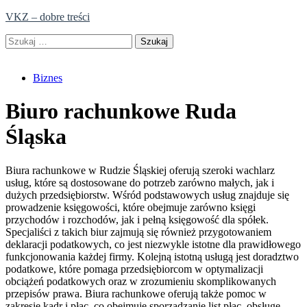
Skip
VKZ – dobre treści
to
Szukaj:
content
Biznes
Biuro rachunkowe Ruda
Śląska
Biura rachunkowe w Rudzie Śląskiej oferują szeroki wachlarz
usług, które są dostosowane do potrzeb zarówno małych, jak i
dużych przedsiębiorstw. Wśród podstawowych usług znajduje się
prowadzenie księgowości, które obejmuje zarówno księgi
przychodów i rozchodów, jak i pełną księgowość dla spółek.
Specjaliści z takich biur zajmują się również przygotowaniem
deklaracji podatkowych, co jest niezwykle istotne dla prawidłowego
funkcjonowania każdej firmy. Kolejną istotną usługą jest doradztwo
podatkowe, które pomaga przedsiębiorcom w optymalizacji
obciążeń podatkowych oraz w zrozumieniu skomplikowanych
przepisów prawa. Biura rachunkowe oferują także pomoc w
zakresie kadr i płac, co obejmuje sporządzanie list płac, obsługę