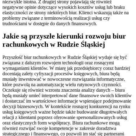
niezwykle istotna. Z drugiej strony pojawiają się również
negatywne opinie dotyczące wysokich kosztów usług lub braku
elastyczności ze strony niektórych biur. Klienci wskazują także na
problemy związane z terminowością realizacji usług czy
trudnościami w dostępie do danych finansowych.
Jakie są przyszłe kierunki rozwoju biur
rachunkowych w Rudzie Śląskiej
Przyszłość biur rachunkowych w Rudzie Śląskiej wydaje się być
związana z dalszym rozwojem technologii oraz rosnącymi
wymaganiami klientów. W miarę jak przedsiębiorcy coraz bardziej
doceniają zalety cyfryzacji procesów księgowych, biura będą
musiały inwestować w nowoczesne rozwiązania informatyczne,
które pozwolą na automatyzację wielu rutynowych czynności.
Oczekuje się również wzrostu znaczenia analizy danych – biura
będą musiały umieć interpretować dane finansowe swoich klientów
i dostarczać im wartościowe informacje wspierające podejmowanie
decyzji biznesowych. W kontekście rosnącej konkurencji na rynku
usług księgowych ważne będzie także budowanie długotrwałych
relacji z klientami poprzez oferowanie spersonalizowanych usług
oraz elastycznych form współpracy. Biura rachunkowe mogą
również rozwijać swoje kompetencje w zakresie doradztwa
strategicznego i finansowego, co pozwoli im stać się partnerami