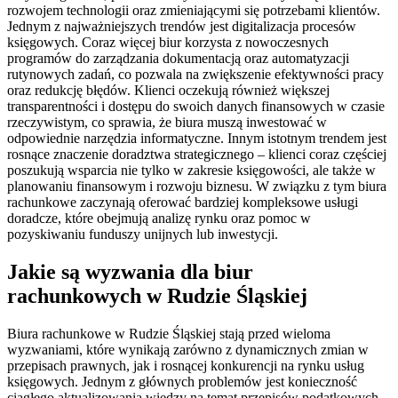
rozwojem technologii oraz zmieniającymi się potrzebami klientów.
Jednym z najważniejszych trendów jest digitalizacja procesów
księgowych. Coraz więcej biur korzysta z nowoczesnych
programów do zarządzania dokumentacją oraz automatyzacji
rutynowych zadań, co pozwala na zwiększenie efektywności pracy
oraz redukcję błędów. Klienci oczekują również większej
transparentności i dostępu do swoich danych finansowych w czasie
rzeczywistym, co sprawia, że biura muszą inwestować w
odpowiednie narzędzia informatyczne. Innym istotnym trendem jest
rosnące znaczenie doradztwa strategicznego – klienci coraz częściej
poszukują wsparcia nie tylko w zakresie księgowości, ale także w
planowaniu finansowym i rozwoju biznesu. W związku z tym biura
rachunkowe zaczynają oferować bardziej kompleksowe usługi
doradcze, które obejmują analizę rynku oraz pomoc w
pozyskiwaniu funduszy unijnych lub inwestycji.
Jakie są wyzwania dla biur
rachunkowych w Rudzie Śląskiej
Biura rachunkowe w Rudzie Śląskiej stają przed wieloma
wyzwaniami, które wynikają zarówno z dynamicznych zmian w
przepisach prawnych, jak i rosnącej konkurencji na rynku usług
księgowych. Jednym z głównych problemów jest konieczność
ciągłego aktualizowania wiedzy na temat przepisów podatkowych