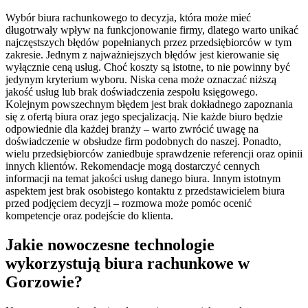
Wybór biura rachunkowego to decyzja, która może mieć
długotrwały wpływ na funkcjonowanie firmy, dlatego warto unikać
najczęstszych błędów popełnianych przez przedsiębiorców w tym
zakresie. Jednym z najważniejszych błędów jest kierowanie się
wyłącznie ceną usług. Choć koszty są istotne, to nie powinny być
jedynym kryterium wyboru. Niska cena może oznaczać niższą
jakość usług lub brak doświadczenia zespołu księgowego.
Kolejnym powszechnym błędem jest brak dokładnego zapoznania
się z ofertą biura oraz jego specjalizacją. Nie każde biuro będzie
odpowiednie dla każdej branży – warto zwrócić uwagę na
doświadczenie w obsłudze firm podobnych do naszej. Ponadto,
wielu przedsiębiorców zaniedbuje sprawdzenie referencji oraz opinii
innych klientów. Rekomendacje mogą dostarczyć cennych
informacji na temat jakości usług danego biura. Innym istotnym
aspektem jest brak osobistego kontaktu z przedstawicielem biura
przed podjęciem decyzji – rozmowa może pomóc ocenić
kompetencje oraz podejście do klienta.
Jakie nowoczesne technologie
wykorzystują biura rachunkowe w
Gorzowie?