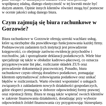
współpracę zdalną, dlatego elastyczność w tej kwestii może być
dużym atutem. Opinie innych klientów również mogą być pomocne
w ocenie jakości usług danego biura.
Czym zajmują się biura rachunkowe w
Gorzowie?
Biura rachunkowe w Gorzowie oferują szeroki wachlarz usług,
które są niezbędne dla prawidłowego funkcjonowania każdej firmy.
Podstawowym zadaniem tych instytucji jest prowadzenie
księgowości, co obejmuje zarówno ewidencję przychodów i
rozchodów, jak i sporządzanie deklaracji podatkowych. Wiele biur
specjalizuje się także w obsłudze kadrowo-płacowej, co oznacza
przygotowywanie list płac, rozliczanie składek ZUS oraz
prowadzenie dokumentacji pracowniczej. Ponadto, biura
rachunkowe często oferują doradztwo podatkowe, pomagając
klientom optymalizować zobowiązania podatkowe oraz unikać
błędów w rozliczeniach. Warto również wspomnieć o usługach
związanych z zakładaniem nowych działalności gospodarczych,
gdzie eksperci pomagają w doborze odpowiedniej formy prawnej
oraz rejestracji firmy. Biura te mogą także wspierać swoich klientów
w zakresie finansowania działalności, doradzając przy wyborze
odpowiednich źródeł finansowania czy przygotowując biznesplany.