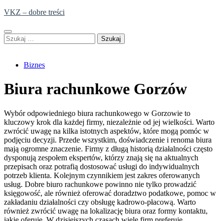
Skip
VKZ – dobre treści
to
content
Szukaj:
Biznes
Biura rachunkowe Gorzów
Wybór odpowiedniego biura rachunkowego w Gorzowie to
kluczowy krok dla każdej firmy, niezależnie od jej wielkości. Warto
zwrócić uwagę na kilka istotnych aspektów, które mogą pomóc w
podjęciu decyzji. Przede wszystkim, doświadczenie i renoma biura
mają ogromne znaczenie. Firmy z długą historią działalności często
dysponują zespołem ekspertów, którzy znają się na aktualnych
przepisach oraz potrafią dostosować usługi do indywidualnych
potrzeb klienta. Kolejnym czynnikiem jest zakres oferowanych
usług. Dobre biuro rachunkowe powinno nie tylko prowadzić
księgowość, ale również oferować doradztwo podatkowe, pomoc w
zakładaniu działalności czy obsługę kadrowo-płacową. Warto
również zwrócić uwagę na lokalizację biura oraz formy kontaktu,
jakie oferuje. W dzisiejszych czasach wiele firm preferuje