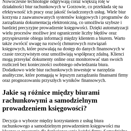
Nowoczesne technologie odgrywają coraz większą rolę w
działalności biur rachunkowych w Gorzowie, co przekłada się na
efektywność ich pracy oraz jakość świadczonych usług. Wiele biur
korzysta z zaawansowanych systemów księgowych i programów do
zarządzania dokumentacją elektroniczną, co umożliwia szybsze i
bardziej precyzyjne prowadzenie księgowości. Dzięki automatyzacji
wielu procesów możliwe jest ograniczenie liczby błędów oraz
przyspieszenie obiegu informacji między klientem a biurem. Warto
także zwrócić uwagę na rozwój chmurowych rozwiązań
księgowych, które pozwalają na dostęp do danych finansowych w
czasie rzeczywistym oraz umożliwiają współpracę zdalną. Klienci
mogą przesyłać dokumenty online oraz monitorować stan swoich
rozliczeń bez konieczności osobistego odwiedzania biura.
Dodatkowo wiele biur rachunkowych inwestuje w narzędzia
analityczne, które pomagają w lepszym zarządzaniu finansami firmy
oraz prognozowaniu przyszłych wyników finansowych.
Jakie są różnice między biurami
rachunkowymi a samodzielnym
prowadzeniem księgowości?
Decyzja o wyborze między korzystaniem z usług biura
rachunkowego a samodzielnym prowadzeniem księgowości ma