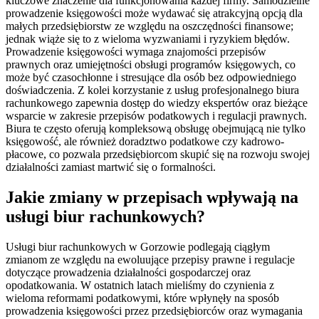
kluczowe znaczenie dla funkcjonowania każdej firmy. Samodzielne
prowadzenie księgowości może wydawać się atrakcyjną opcją dla
małych przedsiębiorstw ze względu na oszczędności finansowe;
jednak wiąże się to z wieloma wyzwaniami i ryzykiem błędów.
Prowadzenie księgowości wymaga znajomości przepisów
prawnych oraz umiejętności obsługi programów księgowych, co
może być czasochłonne i stresujące dla osób bez odpowiedniego
doświadczenia. Z kolei korzystanie z usług profesjonalnego biura
rachunkowego zapewnia dostęp do wiedzy ekspertów oraz bieżące
wsparcie w zakresie przepisów podatkowych i regulacji prawnych.
Biura te często oferują kompleksową obsługę obejmującą nie tylko
księgowość, ale również doradztwo podatkowe czy kadrowo-
płacowe, co pozwala przedsiębiorcom skupić się na rozwoju swojej
działalności zamiast martwić się o formalności.
Jakie zmiany w przepisach wpływają na
usługi biur rachunkowych?
Usługi biur rachunkowych w Gorzowie podlegają ciągłym
zmianom ze względu na ewoluujące przepisy prawne i regulacje
dotyczące prowadzenia działalności gospodarczej oraz
opodatkowania. W ostatnich latach mieliśmy do czynienia z
wieloma reformami podatkowymi, które wpłynęły na sposób
prowadzenia księgowości przez przedsiębiorców oraz wymagania