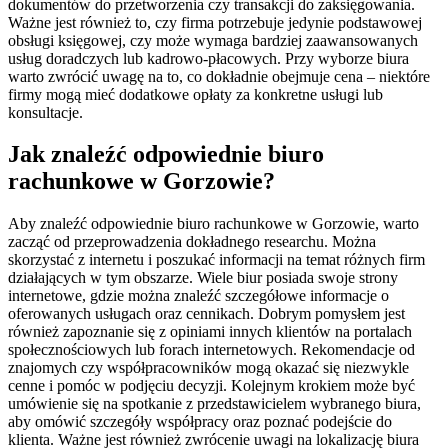
dokumentów do przetworzenia czy transakcji do zaksięgowania.
Ważne jest również to, czy firma potrzebuje jedynie podstawowej
obsługi księgowej, czy może wymaga bardziej zaawansowanych
usług doradczych lub kadrowo-płacowych. Przy wyborze biura
warto zwrócić uwagę na to, co dokładnie obejmuje cena – niektóre
firmy mogą mieć dodatkowe opłaty za konkretne usługi lub
konsultacje.
Jak znaleźć odpowiednie biuro
rachunkowe w Gorzowie?
Aby znaleźć odpowiednie biuro rachunkowe w Gorzowie, warto
zacząć od przeprowadzenia dokładnego researchu. Można
skorzystać z internetu i poszukać informacji na temat różnych firm
działających w tym obszarze. Wiele biur posiada swoje strony
internetowe, gdzie można znaleźć szczegółowe informacje o
oferowanych usługach oraz cennikach. Dobrym pomysłem jest
również zapoznanie się z opiniami innych klientów na portalach
społecznościowych lub forach internetowych. Rekomendacje od
znajomych czy współpracowników mogą okazać się niezwykle
cenne i pomóc w podjęciu decyzji. Kolejnym krokiem może być
umówienie się na spotkanie z przedstawicielem wybranego biura,
aby omówić szczegóły współpracy oraz poznać podejście do
klienta. Ważne jest również zwrócenie uwagi na lokalizację biura