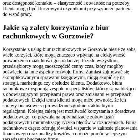
oraz dostępność kontaktu – elastyczność i otwartość na potrzeby
klienta mogą być kluczowymi czynnikami przy wyborze partnera
do współpracy.
Jakie są zalety korzystania z biur
rachunkowych w Gorzowie?
Korzystanie z usług biur rachunkowych w Gorzowie niesie ze sobą
wiele korzyści, które mogą znacząco wpłynąć na efektywność
prowadzenia działalności gospodarczej. Przede wszystkim,
przedsiębiorcy mogą zaoszczędzić cenny czas, który mogliby
poświęcić na inne aspekty rozwoju firmy. Zamiast zajmować się
skomplikowanymi sprawami księgowymi, mogą skupić się na
strategii, marketingu czy obsłudze klienta. Dodatkowo, biura
rachunkowe dysponują zespołem specjalistów, którzy są na bieżąco
z obowiązującymi przepisami prawa oraz zmianami w przepisach
podatkowych. Dzięki temu klienci mogą mieć pewność, że ich
sprawy finansowe są prowadzone zgodnie z aktualnymi
regulacjami. Kolejną zaletą jest możliwość korzystania z doradztwa
podatkowego, co pozwala na optymalizację zobowiązań
podatkowych i minimalizację ryzyka błędów w rozliczeniach. Biura
rachunkowe często oferują również wsparcie w zakresie planowania
finansowego oraz analizy kosztów, co może pomóc w lepszym
zarządzaniu budżetem firmy.