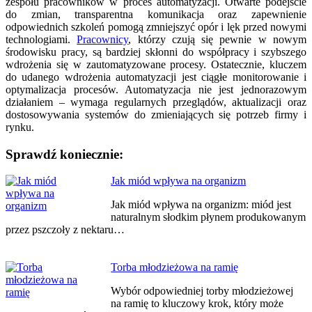
zespołu pracowników w proces automatyzacji. Otwarte podejście
do zmian, transparentna komunikacja oraz zapewnienie
odpowiednich szkoleń pomogą zmniejszyć opór i lęk przed nowymi
technologiami.
Pracownicy
, którzy czują się pewnie w nowym
środowisku pracy, są bardziej skłonni do współpracy i szybszego
wdrożenia się w zautomatyzowane procesy. Ostatecznie, kluczem
do udanego wdrożenia automatyzacji jest ciągłe monitorowanie i
optymalizacja procesów. Automatyzacja nie jest jednorazowym
działaniem – wymaga regularnych przeglądów, aktualizacji oraz
dostosowywania systemów do zmieniających się potrzeb firmy i
rynku.
Sprawdź koniecznie:
Nawigacja
Jak miód wpływa na organizm
wpisu
Jak miód wpływa na organizm: miód jest
naturalnym słodkim płynem produkowanym
przez pszczoły z nektaru…
Torba młodzieżowa na ramię
Wybór odpowiedniej torby młodzieżowej
na ramię to kluczowy krok, który może