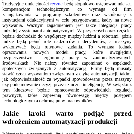
Tradycyjne umiejętności
ręczne
będą stopniowo ustępować miejsca
kompetencjom technologicznym, co wymaga od firm
zaangażowania w programy szkoleniowe oraz współpracę z
instytucjami edukacyjnymi w celu przygotowania kadry na nowe
wyzwania. Ważnym zagadnieniem jest także integracja pracy
ludzkiej z systemami automatycznymi. W przyszłości coraz częściej
będzie dochodzić do współpracy między ludźmi a robotami, gdzie
ludzie będą pełnić rolę nadzorców i decydentów, a maszyny
wykonywać będą rutynowe zadania. To wymaga jednak
opracowania nowych modeli pracy, które uwzględnią
bezpieczeństwo i ergonomię pracy w zautomatyzowanych
środowiskach. Nie należy również zapominać o aspektach
społecznych związanych z automatyzacją. Firmy będą musiały
stawić czoła wyzwaniom związanym z etyką automatyzacji, takimi
jak odpowiedzialność za wypadki spowodowane przez maszyny
czy podejmowanie decyzji przez sztuczną inteligencję. W związku z
tym kluczowe będzie opracowanie odpowiednich regulacji
prawnych, które zapewnią równowagę między postępem
technologicznym a ochroną praw pracowników.
Jakie kroki warto podjąć przed
wdrożeniem automatyzacji produkcji