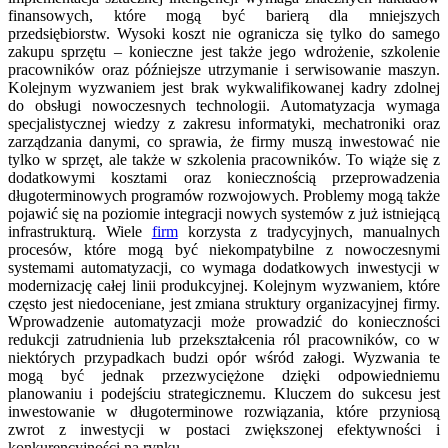
finansowych, które mogą być barierą dla mniejszych
przedsiębiorstw. Wysoki koszt nie ogranicza się tylko do samego
zakupu sprzętu – konieczne jest także jego wdrożenie, szkolenie
pracowników oraz późniejsze utrzymanie i serwisowanie maszyn.
Kolejnym wyzwaniem jest brak wykwalifikowanej kadry zdolnej
do obsługi nowoczesnych technologii. Automatyzacja wymaga
specjalistycznej wiedzy z zakresu informatyki, mechatroniki oraz
zarządzania danymi, co sprawia, że firmy muszą inwestować nie
tylko w sprzęt, ale także w szkolenia pracowników. To wiąże się z
dodatkowymi kosztami oraz koniecznością przeprowadzenia
długoterminowych programów rozwojowych. Problemy mogą także
pojawić się na poziomie integracji nowych systemów z już istniejącą
infrastrukturą. Wiele
firm
korzysta z tradycyjnych, manualnych
procesów, które mogą być niekompatybilne z nowoczesnymi
systemami automatyzacji, co wymaga dodatkowych inwestycji w
modernizację całej linii produkcyjnej. Kolejnym wyzwaniem, które
często jest niedoceniane, jest zmiana struktury organizacyjnej firmy.
Wprowadzenie automatyzacji może prowadzić do konieczności
redukcji zatrudnienia lub przekształcenia ról pracowników, co w
niektórych przypadkach budzi opór wśród załogi. Wyzwania te
mogą być jednak przezwyciężone dzięki odpowiedniemu
planowaniu i podejściu strategicznemu. Kluczem do sukcesu jest
inwestowanie w długoterminowe rozwiązania, które przyniosą
zwrot z inwestycji w postaci zwiększonej efektywności i
konkurencyjności na rynku.