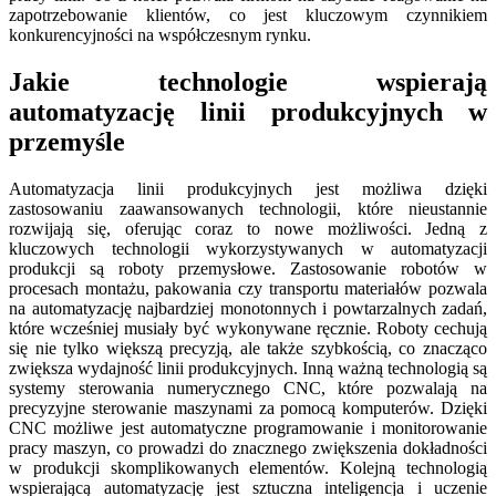
zapotrzebowanie klientów, co jest kluczowym czynnikiem
konkurencyjności na współczesnym rynku.
Jakie technologie wspierają
automatyzację linii produkcyjnych w
przemyśle
Automatyzacja linii produkcyjnych jest możliwa dzięki
zastosowaniu zaawansowanych technologii, które nieustannie
rozwijają się, oferując coraz to nowe możliwości. Jedną z
kluczowych technologii wykorzystywanych w automatyzacji
produkcji są roboty przemysłowe. Zastosowanie robotów w
procesach montażu, pakowania czy transportu materiałów pozwala
na automatyzację najbardziej monotonnych i powtarzalnych zadań,
które wcześniej musiały być wykonywane ręcznie. Roboty cechują
się nie tylko większą precyzją, ale także szybkością, co znacząco
zwiększa wydajność linii produkcyjnych. Inną ważną technologią są
systemy sterowania numerycznego CNC, które pozwalają na
precyzyjne sterowanie maszynami za pomocą komputerów. Dzięki
CNC możliwe jest automatyczne programowanie i monitorowanie
pracy maszyn, co prowadzi do znacznego zwiększenia dokładności
w produkcji skomplikowanych elementów. Kolejną technologią
wspierającą automatyzację jest sztuczna inteligencja i uczenie