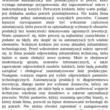
Wdrożenie automatyzacji linii produkcyjnych to proces, który
wymaga starannego przygotowania, aby zagwarantować sukces i
maksymalizację korzyści. Pierwszym krokiem, który warto podjąć,
jest dokładna analiza potrzeb przedsiębiorstwa. Nie każda firma
potrzebuje pełnej automatyzacji wszystkich procesów. Czasami
lepszym rozwiązaniem może być wdrożenie częściowej
automatyzacji, która pozwoli na optymalizację wybranych obszarów
produkcji bez konieczności dokonywania ogromnych inwestycji.
Warto zastanowić się, które procesy są najbardziej czasochłonne i
podatne na błędy, aby skupić się na automatyzacji tych właśnie
elementów. Kolejnym krokiem jest ocena aktualnej infrastruktury
technologicznej. Przed wdrożeniem automatyzacji należy upewnić
się, że firma posiada odpowiednią infrastrukturę techniczną, która
będzie w stanie obsłużyć nowe systemy. Może to obejmować
modernizację sprzętu, systemów informatycznych, a także
zapewnienie odpowiednich zasobów ludzkich, które będą potrafiły
zarządzać i obsługiwać zautomatyzowane linie produkcyjne.
Następnie, ważnym etapem jest wybór odpowiednich partnerów
technologicznych. Automatyzacja produkcji to długoterminowa
inwestycja, dlatego istotne jest wybranie dostawców, którzy nie
tylko dostarczą sprzęt, ale także będą w stanie zaoferować wsparcie
techniczne, szkolenia oraz doradztwo w zakresie optymalizacji
procesów. Wybór partnerów, którzy rozumieją specyfikę branży, w
której działa firma, pozwoli na lepsze dostosowanie technologii do
jej potrzeb. Nie można również zapominać o zaangażowaniu