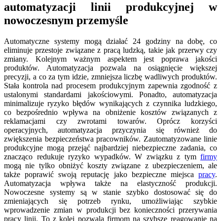
automatyzacji linii produkcyjnej w
nowoczesnym przemyśle
Automatyczne systemy mogą działać 24 godziny na dobę, co
eliminuje przestoje związane z pracą ludzką, takie jak przerwy czy
zmiany. Kolejnym ważnym aspektem jest poprawa jakości
produktów. Automatyzacja pozwala na osiągnięcie większej
precyzji, a co za tym idzie, zmniejsza liczbę wadliwych produktów.
Stała kontrola nad procesem produkcyjnym zapewnia zgodność z
ustalonymi standardami jakościowymi. Ponadto, automatyzacja
minimalizuje ryzyko błędów wynikających z czynnika ludzkiego,
co bezpośrednio wpływa na obniżenie kosztów związanych z
reklamacjami czy zwrotami towarów. Oprócz korzyści
operacyjnych, automatyzacja przyczynia się również do
zwiększenia bezpieczeństwa pracowników. Zautomatyzowane linie
produkcyjne mogą przejąć najbardziej niebezpieczne zadania, co
znacząco redukuje ryzyko wypadków. W związku z tym
firmy
mogą nie tylko obniżyć koszty związane z ubezpieczeniem, ale
także poprawić swoją reputację jako bezpieczne miejsca
pracy
.
Automatyzacja wpływa także na elastyczność produkcji.
Nowoczesne systemy są w stanie szybko dostosować się do
zmieniających się potrzeb rynku, umożliwiając szybkie
wprowadzenie zmian w produkcji bez konieczności przerywania
pracy linii. To z kolei pozwala firmom na szybsze reagowanie na