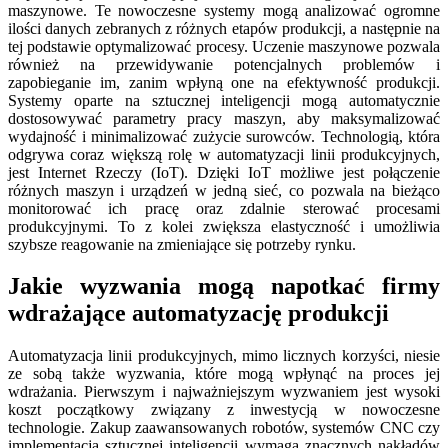
maszynowe. Te nowoczesne systemy mogą analizować ogromne
ilości danych zebranych z różnych etapów produkcji, a następnie na
tej podstawie optymalizować procesy. Uczenie maszynowe pozwala
również na przewidywanie potencjalnych problemów i
zapobieganie im, zanim wpłyną one na efektywność produkcji.
Systemy oparte na sztucznej inteligencji mogą automatycznie
dostosowywać parametry pracy maszyn, aby maksymalizować
wydajność i minimalizować zużycie surowców. Technologią, która
odgrywa coraz większą rolę w automatyzacji linii produkcyjnych,
jest Internet Rzeczy (IoT). Dzięki IoT możliwe jest połączenie
różnych maszyn i urządzeń w jedną sieć, co pozwala na bieżąco
monitorować ich pracę oraz zdalnie sterować procesami
produkcyjnymi. To z kolei zwiększa elastyczność i umożliwia
szybsze reagowanie na zmieniające się potrzeby rynku.
Jakie wyzwania mogą napotkać firmy
wdrażające automatyzację produkcji
Automatyzacja linii produkcyjnych, mimo licznych korzyści, niesie
ze sobą także wyzwania, które mogą wpłynąć na proces jej
wdrażania. Pierwszym i najważniejszym wyzwaniem jest wysoki
koszt początkowy związany z inwestycją w nowoczesne
technologie. Zakup zaawansowanych robotów, systemów CNC czy
implementacja sztucznej inteligencji wymaga znacznych nakładów