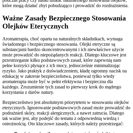
podczas pracy czy nauki unikać nadmiernego stosowania olejków,
które mogą działać zbyt pobudzająco i prowadzić do rozdrażnienia.
Ważne Zasady Bezpiecznego Stosowania
Olejków Eterycznych
Aromaterapia, choć oparta na naturalnych składnikach, wymaga
świadomego i bezpiecznego stosowania. Olejki eteryczne są
substancjami bardzo skoncentrowanymi i ich niewłaściwe użycie
może prowadzić do niepożądanych reakcji. Dlatego kluczowe jest
przestrzeganie kilku podstawowych zasad, które zapewnią nam
pełne korzyści płynące z ich mocy, jednocześnie minimalizując
ryzyko. Jako praktyk z doświadczeniem, kładę ogromny nacisk na
edukację w zakresie bezpieczeństwa, ponieważ tylko wtedy
aromaterapia może być w pełni efektywna i bezpieczna dla
każdego. Zrozumienie tych zasad to pierwszy krok do mądrego
korzystania z darów natury.
Bezpieczeństwo jest absolutnym priorytetem w stosowaniu olejków
eterycznych. Ignorowanie podstawowych zasad może prowadzić do
podrażnień skóry, reakcji alergicznych, a nawet zatrucia. Dlatego
tak ważne jest, aby podejść do tematu z odpowiednią wiedzą i
ostrożnością. Oto kluczowe zasady, których należy przestrzegać: