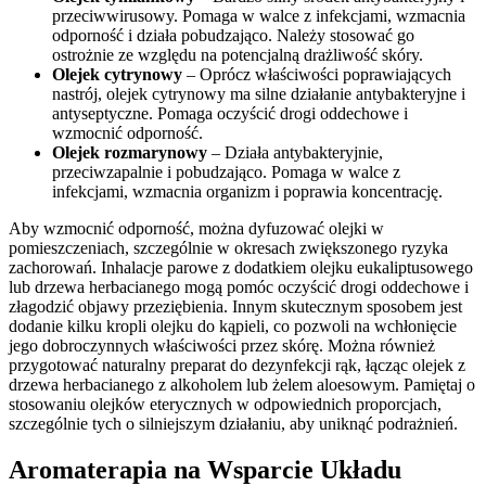
przeciwwirusowy. Pomaga w walce z infekcjami, wzmacnia
odporność i działa pobudzająco. Należy stosować go
ostrożnie ze względu na potencjalną drażliwość skóry.
Olejek cytrynowy
– Oprócz właściwości poprawiających
nastrój, olejek cytrynowy ma silne działanie antybakteryjne i
antyseptyczne. Pomaga oczyścić drogi oddechowe i
wzmocnić odporność.
Olejek rozmarynowy
– Działa antybakteryjnie,
przeciwzapalnie i pobudzająco. Pomaga w walce z
infekcjami, wzmacnia organizm i poprawia koncentrację.
Aby wzmocnić odporność, można dyfuzować olejki w
pomieszczeniach, szczególnie w okresach zwiększonego ryzyka
zachorowań. Inhalacje parowe z dodatkiem olejku eukaliptusowego
lub drzewa herbacianego mogą pomóc oczyścić drogi oddechowe i
złagodzić objawy przeziębienia. Innym skutecznym sposobem jest
dodanie kilku kropli olejku do kąpieli, co pozwoli na wchłonięcie
jego dobroczynnych właściwości przez skórę. Można również
przygotować naturalny preparat do dezynfekcji rąk, łącząc olejek z
drzewa herbacianego z alkoholem lub żelem aloesowym. Pamiętaj o
stosowaniu olejków eterycznych w odpowiednich proporcjach,
szczególnie tych o silniejszym działaniu, aby uniknąć podrażnień.
Aromaterapia na Wsparcie Układu