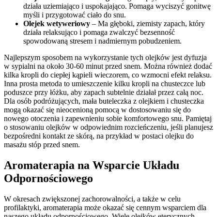
działa uziemiająco i uspokajająco. Pomaga wyciszyć gonitwę
myśli i przygotować ciało do snu.
Olejek wetyweriowy
– Ma głęboki, ziemisty zapach, który
działa relaksująco i pomaga zwalczyć bezsenność
spowodowaną stresem i nadmiernym pobudzeniem.
Najlepszym sposobem na wykorzystanie tych olejków jest dyfuzja
w sypialni na około 30-60 minut przed snem. Można również dodać
kilka kropli do ciepłej kąpieli wieczorem, co wzmocni efekt relaksu.
Inna prosta metoda to umieszczenie kilku kropli na chusteczce lub
poduszce przy łóżku, aby zapach subtelnie działał przez całą noc.
Dla osób podróżujących, mała buteleczka z olejkiem i chusteczka
mogą okazać się nieocenioną pomocą w dostosowaniu się do
nowego otoczenia i zapewnieniu sobie komfortowego snu. Pamiętaj
o stosowaniu olejków w odpowiednim rozcieńczeniu, jeśli planujesz
bezpośredni kontakt ze skórą, na przykład w postaci olejku do
masażu stóp przed snem.
Aromaterapia na Wsparcie Układu
Odpornościowego
W okresach zwiększonej zachorowalności, a także w celu
profilaktyki, aromaterapia może okazać się cennym wsparciem dla
naszego układu odpornościowego. Wiele olejków eterycznych