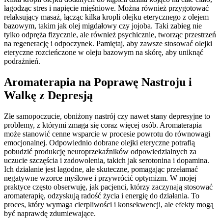
łagodząc stres i napięcie mięśniowe. Można również przygotować
relaksujący masaż, łącząc kilka kropli olejku eterycznego z olejem
bazowym, takim jak olej migdałowy czy jojoba. Taki zabieg nie
tylko odpręża fizycznie, ale również psychicznie, tworząc przestrzeń
na regenerację i odpoczynek. Pamiętaj, aby zawsze stosować olejki
eteryczne rozcieńczone w oleju bazowym na skórę, aby uniknąć
podrażnień.
Aromaterapia na Poprawę Nastroju i
Walkę z Depresją
Złe samopoczucie, obniżony nastrój czy nawet stany depresyjne to
problemy, z którymi zmaga się coraz więcej osób. Aromaterapia
może stanowić cenne wsparcie w procesie powrotu do równowagi
emocjonalnej. Odpowiednio dobrane olejki eteryczne potrafią
pobudzić produkcję neuroprzekaźników odpowiedzialnych za
uczucie szczęścia i zadowolenia, takich jak serotonina i dopamina.
Ich działanie jest łagodne, ale skuteczne, pomagając przełamać
negatywne wzorce myślowe i przywrócić optymizm. W mojej
praktyce często obserwuję, jak pacjenci, którzy zaczynają stosować
aromaterapię, odzyskują radość życia i energię do działania. To
proces, który wymaga cierpliwości i konsekwencji, ale efekty mogą
być naprawdę zdumiewające.