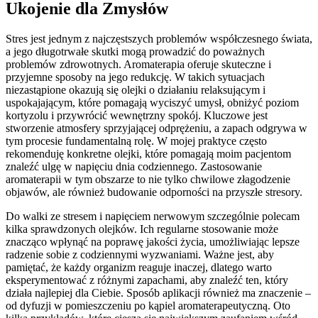
Ukojenie dla Zmysłów
Stres jest jednym z najczęstszych problemów współczesnego świata,
a jego długotrwałe skutki mogą prowadzić do poważnych
problemów zdrowotnych. Aromaterapia oferuje skuteczne i
przyjemne sposoby na jego redukcję. W takich sytuacjach
niezastąpione okazują się olejki o działaniu relaksującym i
uspokajającym, które pomagają wyciszyć umysł, obniżyć poziom
kortyzolu i przywrócić wewnętrzny spokój. Kluczowe jest
stworzenie atmosfery sprzyjającej odprężeniu, a zapach odgrywa w
tym procesie fundamentalną rolę. W mojej praktyce często
rekomenduję konkretne olejki, które pomagają moim pacjentom
znaleźć ulgę w napięciu dnia codziennego. Zastosowanie
aromaterapii w tym obszarze to nie tylko chwilowe złagodzenie
objawów, ale również budowanie odporności na przyszłe stresory.
Do walki ze stresem i napięciem nerwowym szczególnie polecam
kilka sprawdzonych olejków. Ich regularne stosowanie może
znacząco wpłynąć na poprawę jakości życia, umożliwiając lepsze
radzenie sobie z codziennymi wyzwaniami. Ważne jest, aby
pamiętać, że każdy organizm reaguje inaczej, dlatego warto
eksperymentować z różnymi zapachami, aby znaleźć ten, który
działa najlepiej dla Ciebie. Sposób aplikacji również ma znaczenie –
od dyfuzji w pomieszczeniu po kąpiel aromaterapeutyczną. Oto