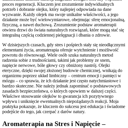
proces regeneracji. Kluczem jest zrozumienie indywidualnych
potrzeb i dobranie olejku, który najlepiej odpowiada na dane
wyzwanie. Każdy olejek ma swoje unikalne właściwości, a jego
działanie może być wielowymiarowe, obejmując sferę emocjonalną,
fizyczną, a nawet duchową. Zrozumienie podstaw aromaterapii
otwiera drzwi do świata naturalnych rozwiązań, które mogą stać się
integralną częścią codziennej pielęgnacji i dbania o zdrowie.
W dzisiejszych czasach, gdy stres i pośpiech stały się nieodłącznymi
elementami życia, aromaterapia oferuje wytchnienie i możliwość
powrotu do równowagi. Wiele osób szuka naturalnych metod
radzenia sobie z trudnościami, takimi jak problemy ze snem,
napięcie nerwowe, bóle głowy czy obniżony nastrój. Olejki
eteryczne, dzięki swojej złożonej budowie chemicznej, wnikają do
organizmu poprzez układ limbiczny – centrum emocji i pamięci w
mózgu – co sprawia, że ich działanie jest często natychmiastowe i
bardzo skuteczne. Nie należy jednak zapominać o podstawowych
zasadach bezpieczeństwa, o których opowiem w dalszej części.
Właściwe stosowanie olejków to gwarancja ich pozytywnego
wpływu i uniknięcie ewentualnych niepożądanych reakcji. Moja
praktyka pokazuje, że kluczem do sukcesu jest edukacja i świadome
podejście do tego, jak czerpać z darów natury.
Aromaterapia na Stres i Napięcie –