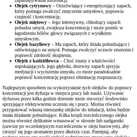
zapamiętywania informacji.
Olejek cytrynowy
– Orzeźwiający i energetyzujący zapach,
który pomaga zwalczyć zmęczenie umysłowe, poprawia
czujność i koncentrację.
Olejek miętowy
– Jego intensywny, chłodzący zapach
pobudza umysł, zwiększa koncentrację i może pomóc w
łagodzeniu bólów głowy związanych z wysiłkiem
umysłowym.
Olejek bazyliowy
– Ma zapach, który działa pobudzająco i
odświeżająco na umysł. Pomaga zwalczyć uczucie znużenia i
poprawić zdolność skupienia.
Olejek z kadzidłowca
– Choć znany z właściwości
uspokajających, jego głęboki, drzewny zapach sprzyja
medytacji i wyciszeniu umysłu, co może paradoksalnie
poprawić koncentrację poprzez eliminację rozpraszaczy.
Najlepszym sposobem na wykorzystanie tych olejków do poprawy
koncentracji jest dyfuzja w miejscu pracy lub nauki. Używanie
dyfuzora przez kilka godzin dziennie może stworzyć środowisko
sprzyjające efektywnemu uczeniu się i pracy. Można również
przygotować własną mieszankę olejków do inhalacji, która będzie
miała działanie pobudzające. Kilka kropli rozcieńczonego olejku
można również delikatnie wmasować w skronie lub nadgarstki
(zawsze po wcześniejszym rozcieńczeniu w oleju bazowym), aby
cieszyć się jego aromatem przez dłuższy czas. Pamiętaj, aby