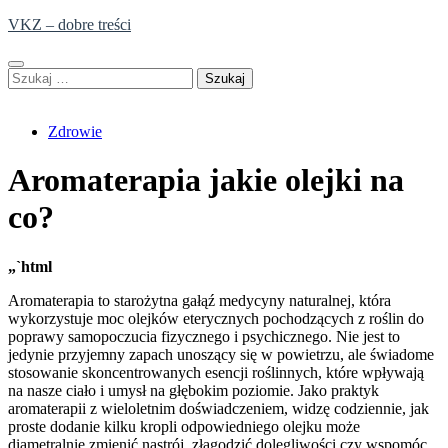
Skip
VKZ – dobre treści
to
content
Szukaj:
Zdrowie
Aromaterapia jakie olejki na
co?
„`html
Aromaterapia to starożytna gałąź medycyny naturalnej, która
wykorzystuje moc olejków eterycznych pochodzących z roślin do
poprawy samopoczucia fizycznego i psychicznego. Nie jest to
jedynie przyjemny zapach unoszący się w powietrzu, ale świadome
stosowanie skoncentrowanych esencji roślinnych, które wpływają
na nasze ciało i umysł na głębokim poziomie. Jako praktyk
aromaterapii z wieloletnim doświadczeniem, widzę codziennie, jak
proste dodanie kilku kropli odpowiedniego olejku może
diametralnie zmienić nastrój, złagodzić dolegliwości czy wspomóc