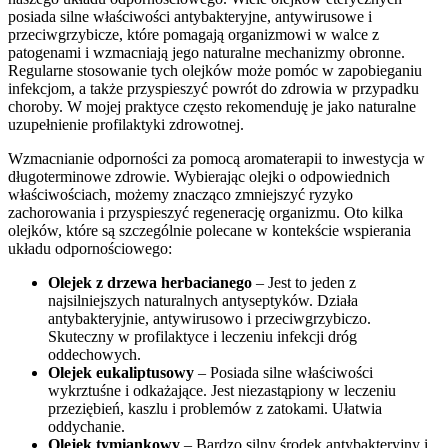
posiada silne właściwości antybakteryjne, antywirusowe i
przeciwgrzybicze, które pomagają organizmowi w walce z
patogenami i wzmacniają jego naturalne mechanizmy obronne.
Regularne stosowanie tych olejków może pomóc w zapobieganiu
infekcjom, a także przyspieszyć powrót do zdrowia w przypadku
choroby. W mojej praktyce często rekomenduję je jako naturalne
uzupełnienie profilaktyki zdrowotnej.
Wzmacnianie odporności za pomocą aromaterapii to inwestycja w
długoterminowe zdrowie. Wybierając olejki o odpowiednich
właściwościach, możemy znacząco zmniejszyć ryzyko
zachorowania i przyspieszyć regenerację organizmu. Oto kilka
olejków, które są szczególnie polecane w kontekście wspierania
układu odpornościowego:
Olejek z drzewa herbacianego
– Jest to jeden z
najsilniejszych naturalnych antyseptyków. Działa
antybakteryjnie, antywirusowo i przeciwgrzybiczo.
Skuteczny w profilaktyce i leczeniu infekcji dróg
oddechowych.
Olejek eukaliptusowy
– Posiada silne właściwości
wykrztuśne i odkażające. Jest niezastąpiony w leczeniu
przeziębień, kaszlu i problemów z zatokami. Ułatwia
oddychanie.
Olejek tymiankowy
– Bardzo silny środek antybakteryjny i