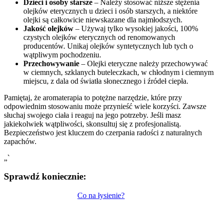
Dzieci i osoby starsze
– Należy stosować niższe stężenia
olejków eterycznych u dzieci i osób starszych, a niektóre
olejki są całkowicie niewskazane dla najmłodszych.
Jakość olejków
– Używaj tylko wysokiej jakości, 100%
czystych olejków eterycznych od renomowanych
producentów. Unikaj olejków syntetycznych lub tych o
wątpliwym pochodzeniu.
Przechowywanie
– Olejki eteryczne należy przechowywać
w ciemnych, szklanych buteleczkach, w chłodnym i ciemnym
miejscu, z dala od światła słonecznego i źródeł ciepła.
Pamiętaj, że aromaterapia to potężne narzędzie, które przy
odpowiednim stosowaniu może przynieść wiele korzyści. Zawsze
słuchaj swojego ciała i reaguj na jego potrzeby. Jeśli masz
jakiekolwiek wątpliwości, skonsultuj się z profesjonalistą.
Bezpieczeństwo jest kluczem do czerpania radości z naturalnych
zapachów.
„`
Sprawdź koniecznie:
Nawigacja
Co na łysienie?
wpisu