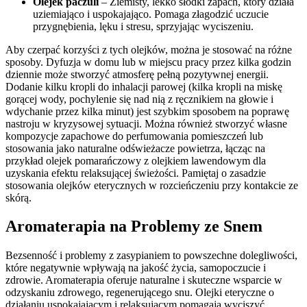
Olejek paczuli
– Ziemisty, lekko słodki zapach, który działa
uziemiająco i uspokajająco. Pomaga złagodzić uczucie
przygnębienia, lęku i stresu, sprzyjając wyciszeniu.
Aby czerpać korzyści z tych olejków, można je stosować na różne
sposoby. Dyfuzja w domu lub w miejscu pracy przez kilka godzin
dziennie może stworzyć atmosferę pełną pozytywnej energii.
Dodanie kilku kropli do inhalacji parowej (kilka kropli na miskę
gorącej wody, pochylenie się nad nią z ręcznikiem na głowie i
wdychanie przez kilka minut) jest szybkim sposobem na poprawę
nastroju w kryzysowej sytuacji. Można również stworzyć własne
kompozycje zapachowe do perfumowania pomieszczeń lub
stosowania jako naturalne odświeżacze powietrza, łącząc na
przykład olejek pomarańczowy z olejkiem lawendowym dla
uzyskania efektu relaksującej świeżości. Pamiętaj o zasadzie
stosowania olejków eterycznych w rozcieńczeniu przy kontakcie ze
skórą.
Aromaterapia na Problemy ze Snem
Bezsenność i problemy z zasypianiem to powszechne dolegliwości,
które negatywnie wpływają na jakość życia, samopoczucie i
zdrowie. Aromaterapia oferuje naturalne i skuteczne wsparcie w
odzyskaniu zdrowego, regenerującego snu. Olejki eteryczne o
działaniu uspokajającym i relaksującym pomagają wyciszyć