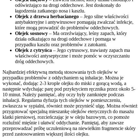
odświeżająco na drogi oddechowe. Jest doskonały do
łagodzenia zatkanego nosa i kaszlu.
Olejek z drzewa herbacianego
– Jego silne właściwości
antybakteryjne i antywirusowe pomagają zwalczać infekcje,
które mogą prowadzić do problemów oddechowych.
Olejek sosnowy
– Ma orzeźwiający, leśny zapach, który
działa odkażająco na drogi oddechowe i pomaga w
przypadku kaszlu oraz problemów z zatokami.
Olejek z cytryńca
– Jego cytrusowy, trawiasty zapach ma
właściwości antyseptyczne i może pomóc w oczyszczaniu
dróg oddechowych.
Najbardziej efektywną metodą stosowania tych olejków w
przypadku problemów z oddychaniem są inhalacje. Można je
wykonać, dodając 2-3 krople olejku do miski z gorącą wodą, a
następnie wdychając parę pod przykryciem ręcznika przez około 5-
10 minut. Należy pamiętać, aby oczy były zamknięte podczas
inhalacji. Regularna dyfuzja tych olejków w pomieszczeniu,
zwłaszcza w sypialni, również może przynieść ulgę. Można również
przygotować specjalną mieszankę olejków eterycznych do masażu
klatki piersiowej, rozcieńczając je w oleju bazowym, co pomoże
rozluźnić mięśnie i ułatwić oddychanie. Pamiętaj, aby zawsze
przeprowadzać próbę uczuleniową na niewielkim fragmencie skóry
przed zastosowaniem większej ilości olejku.