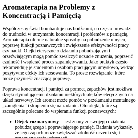
Aromaterapia na Problemy z
Koncentracją i Pamięcią
Współczesny świat bombarduje nas bodźcami, co często prowadzi
do trudności w utrzymaniu koncentracji i problemów z pamięcią.
Aromaterapia oferuje naturalne sposoby na pobudzenie umysłu,
poprawę funkcji poznawczych i zwiększenie efektywności pracy
czy nauki. Olejki eteryczne o działaniu pobudzającym i
orzeźwiającym mogą pomóc zwalczyć uczucie znużenia, poprawić
czujność i wspierać proces zapamiętywania. Jako praktyk często
rekomenduję je studentom i osobom pracującym umysłowo, widząc
pozytywne efekty ich stosowania. To proste rozwiązanie, które
może przynieść znaczącą poprawę.
Poprawa koncentracji i pamięci za pomocą zapachów jest możliwa
dzięki stymulującemu działaniu niektórych olejków eterycznych na
układ nerwowy. Ich aromat może pomóc w przełamaniu mentalnego
„zamglenia” i skupieniu się na zadaniu. Oto olejki, które są
szczególnie polecane do wspierania funkcji poznawczych:
Olejek rozmarynowy
– Jest znany ze swojego działania
pobudzającego i poprawiającego pamięć. Badania wykazały,
że jego zapach może zwiększać zdolność uczenia się i