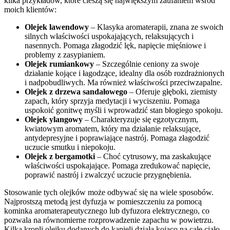
kilka przykładów, które cieszą się największym zaufaniem wśród
moich klientów:
Olejek lawendowy
– Klasyka aromaterapii, znana ze swoich
silnych właściwości uspokajających, relaksujących i
nasennych. Pomaga złagodzić lęk, napięcie mięśniowe i
problemy z zasypianiem.
Olejek rumiankowy
– Szczególnie ceniony za swoje
działanie kojące i łagodzące, idealny dla osób rozdrażnionych
i nadpobudliwych. Ma również właściwości przeciwzapalne.
Olejek z drzewa sandałowego
– Oferuje głęboki, ziemisty
zapach, który sprzyja medytacji i wyciszeniu. Pomaga
uspokoić gonitwę myśli i wprowadzić stan błogiego spokoju.
Olejek ylangowy
– Charakteryzuje się egzotycznym,
kwiatowym aromatem, który ma działanie relaksujące,
antydepresyjne i poprawiające nastrój. Pomaga złagodzić
uczucie smutku i niepokoju.
Olejek z bergamotki
– Choć cytrusowy, ma zaskakujące
właściwości uspokajające. Pomaga zredukować napięcie,
poprawić nastrój i zwalczyć uczucie przygnębienia.
Stosowanie tych olejków może odbywać się na wiele sposobów.
Najprostszą metodą jest dyfuzja w pomieszczeniu za pomocą
kominka aromaterapeutycznego lub dyfuzora elektrycznego, co
pozwala na równomierne rozprowadzenie zapachu w powietrzu.
Kilka kropli olejku dodanych do kąpieli działa kojąco na całe ciało,