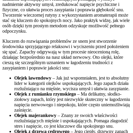
nadmiernie aktywny umysł, zredukować napięcie psychiczne i
fizyczne, co ułatwia proces zasypiania i poprawia głębokość snu.
Tworzenie wieczornej rutyny z wykorzystaniem aromaterapii może
stać się kluczem do spokojnych nocy. Jako praktyk widzę, jak wiele
osób dzięki tym prostym metodom odzyskuje możliwość pełnego
odpoczynku.
Kluczem do rozwiązania problemów ze snem jest stworzenie
środowiska sprzyjającego relaksowi i wyciszeniu przed położeniem
się spać. Zapachy odgrywają w tym procesie nieocenioną rolę,
działając bezpośrednio na nasz układ nerwowy. Oto olejki, które
cieszą się szczególnym uznaniem w łagodzeniu trudności z
zasypianiem i poprawie jakości snu:
Olejek lawendowy
– Jak już wspomniałem, jest to absolutny
lider w kategorii olejków uspokajających. Jego zapach działa
rozluźniająco na mięśnie, wycisza umysł i ułatwia zasypianie.
Olejek z rumianku rzymskiego
– Ma delikatny, słodko-
ziołowy zapach, który jest niezwykle skuteczny w łagodzeniu
napięcia nerwowego i niepokoju, które często uniemożliwiają
zaśnięcie.
Olejek majerankowy
– Znany ze swoich właściwości
rozluźniających mięśnie i uspokajających. Pomaga złagodzić
stres i napięcie, co jest kluczowe dla spokojnego snu.
Olejek z drzewa cedrowego
– Jego ciepły, drzewny zapach