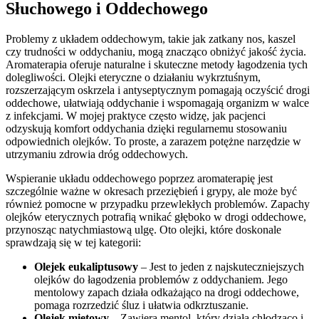
Słuchowego i Oddechowego
Problemy z układem oddechowym, takie jak zatkany nos, kaszel
czy trudności w oddychaniu, mogą znacząco obniżyć jakość życia.
Aromaterapia oferuje naturalne i skuteczne metody łagodzenia tych
dolegliwości. Olejki eteryczne o działaniu wykrztuśnym,
rozszerzającym oskrzela i antyseptycznym pomagają oczyścić drogi
oddechowe, ułatwiają oddychanie i wspomagają organizm w walce
z infekcjami. W mojej praktyce często widzę, jak pacjenci
odzyskują komfort oddychania dzięki regularnemu stosowaniu
odpowiednich olejków. To proste, a zarazem potężne narzędzie w
utrzymaniu zdrowia dróg oddechowych.
Wspieranie układu oddechowego poprzez aromaterapię jest
szczególnie ważne w okresach przeziębień i grypy, ale może być
również pomocne w przypadku przewlekłych problemów. Zapachy
olejków eterycznych potrafią wnikać głęboko w drogi oddechowe,
przynosząc natychmiastową ulgę. Oto olejki, które doskonale
sprawdzają się w tej kategorii:
Olejek eukaliptusowy
– Jest to jeden z najskuteczniejszych
olejków do łagodzenia problemów z oddychaniem. Jego
mentolowy zapach działa odkażająco na drogi oddechowe,
pomaga rozrzedzić śluz i ułatwia odkrztuszanie.
Olejek miętowy
– Zawiera mentol, który działa chłodząco i