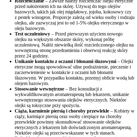
Rozcieńczanie
– Zawsze należy rozcieńczać olejki eteryczne
przed nałożeniem ich na skórę. Używaj do tego olejów
bazowych, takich jak olej migdałowy, jojoba, kokosowy czy
z pestek winogron. Proporcje zależą od wieku osoby i rodzaju
olejku, ale zazwyczaj jest to od 1-5% olejku eterycznego w
oleju bazowym.
Test uczuleniowy
– Przed pierwszym użyciem nowego
olejku na większym obszarze skóry, wykonaj próbę
uczuleniową. Nałóż niewielką ilość rozcieńczonego olejku na
wewnętrzną stronę przedramienia i obserwuj reakcję skóry
przez 24 godziny.
Unikanie kontaktu z oczami i błonami śluzowymi
– Olejki
eteryczne mogą spowodować silne podrażnienie, pieczenie i
zaczerwienienie w kontakcie z oczami lub błonami
śluzowymi. W przypadku kontaktu, przemyj obficie wodą lub
olejem bazowym.
Stosowanie wewnętrzne
– Bez konsultacji z
wykwalifikowanym aromaterapeutą lub lekarzem, unikanie
wewnętrznego stosowania olejków eterycznych. Niektóre
olejki są toksyczne przy spożyciu.
Ciąża, karmienie piersią i choroby przewlekłe
– Kobiety w
ciąży, karmiące piersią oraz osoby cierpiące na choroby
przewlekłe powinny skonsultować stosowanie olejków
eterycznych z lekarzem lub doświadczonym aromaterapeutą.
Niektóre olejki są przeciwwskazane w tych stanach.