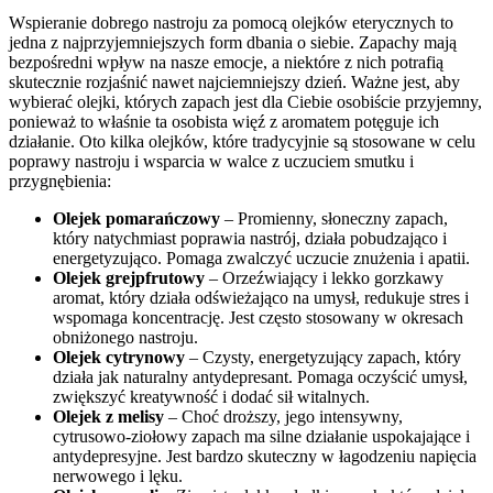
Wspieranie dobrego nastroju za pomocą olejków eterycznych to
jedna z najprzyjemniejszych form dbania o siebie. Zapachy mają
bezpośredni wpływ na nasze emocje, a niektóre z nich potrafią
skutecznie rozjaśnić nawet najciemniejszy dzień. Ważne jest, aby
wybierać olejki, których zapach jest dla Ciebie osobiście przyjemny,
ponieważ to właśnie ta osobista więź z aromatem potęguje ich
działanie. Oto kilka olejków, które tradycyjnie są stosowane w celu
poprawy nastroju i wsparcia w walce z uczuciem smutku i
przygnębienia:
Olejek pomarańczowy
– Promienny, słoneczny zapach,
który natychmiast poprawia nastrój, działa pobudzająco i
energetyzująco. Pomaga zwalczyć uczucie znużenia i apatii.
Olejek grejpfrutowy
– Orzeźwiający i lekko gorzkawy
aromat, który działa odświeżająco na umysł, redukuje stres i
wspomaga koncentrację. Jest często stosowany w okresach
obniżonego nastroju.
Olejek cytrynowy
– Czysty, energetyzujący zapach, który
działa jak naturalny antydepresant. Pomaga oczyścić umysł,
zwiększyć kreatywność i dodać sił witalnych.
Olejek z melisy
– Choć droższy, jego intensywny,
cytrusowo-ziołowy zapach ma silne działanie uspokajające i
antydepresyjne. Jest bardzo skuteczny w łagodzeniu napięcia
nerwowego i lęku.