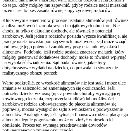
do tego, który mógłby mu zapewnić, gdyby rodzice nadal mieszkali
razem. Jest to tzw. zasada równej stopy życiowej rodziców.
Kluczowym elementem w procesie ustalania alimentów jest również
analiza możliwości zarobkowych i majątkowych obu stron. Nie
chodzi tu tylko o aktualne dochody, ale również o potencjał
zarobkowy. Jeśli jeden z rodziców posiada wyższe kwalifikacje, ale
pracuje na stanowisku poniżej swoich możliwości, sąd może wziąć
pod uwagę jego potencjał zarobkowy przy ustalaniu wysokości
alimentów. Podobnie, jeśli rodzic posiada znaczący majątek, który
mógłby generować dodatkowe dochody, może to również wpłynąć
na wysokość świadczenia. Sąd bada również, jakie były
dotychczasowe wydatki na dziecko, co pozwala na stworzenie
realistycznego obrazu potrzeb.
Warto podkreślić, że wysokość alimentów nie jest stała i może ulec
zmianie w zależności od zmieniających się okoliczności. Jeśli
potrzeby dziecka wzrosną (np. z powodu choroby wymagającej
kosztownego leczenia, rozpoczęcia studiów) lub możliwości
zarobkowe rodzica zobowiązanego do płacenia alimentów się
poprawią, można wystąpić do sądu z wnioskiem o podwyższenie
alimentów. Analogicznie, jeśli sytuacja finansowa rodzica płacącego
alimenty ulegnie pogorszeniu, może on złożyć wniosek o ich
obniżenie. Proces ten wymaga przedstawienia dowodów
potwierdzających zmianę okoliczności.