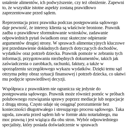
ustalenie alimentów, ich podwyższenie, czy też obniżenie. Zapewni
to, że wszystkie istotne aspekty zostaną prawidłowo
zaprezentowane przed sądem.
Reprezentacja przez prawnika podczas postępowania sądowego
daje pewność, że interesy klienta są właściwie bronione. Prawnik
zadba o prawidłowe sformułowanie wniosków, zadawanie
odpowiednich pytań świadkom oraz skuteczne odpieranie
argumentów drugiej strony. W sprawach alimentacyjnych kluczowe
jest przedstawienie dokładnych danych dotyczących dochodów,
wydatków oraz potrzeb dziecka. Prawnik pomoże w zebraniu tych
informacji, przygotowaniu niezbędnych dokumentów, takich jak
zaświadczenia o zarobkach, rachunki, faktury, a także w
sporządzeniu szczegółowego wykazu wydatków. Dzięki temu sąd
otrzyma pełny obraz sytuacji finansowej i potrzeb dziecka, co ułatwi
mu podjęcie sprawiedliwej decyzji.
Współpraca z prawnikiem nie ogranicza się jedynie do
postępowania sądowego. Prawnik może również pomóc w próbach
polubownego rozwiązania sprawy poprzez mediacje lub negocjacje
z drugą stroną. Często udaje się osiągnąć porozumienie bez
konieczności długotrwałego i stresującego procesu sądowego. Taka
ugoda, zawarta przed sądem lub w formie aktu notarialnego, ma
moc prawną i jest wiążąca dla obu stron. Wybór odpowiedniego
specjalisty, który posiada doświadczenie w sprawach