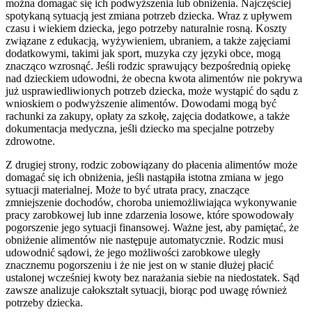
można domagać się ich podwyższenia lub obniżenia. Najczęściej
spotykaną sytuacją jest zmiana potrzeb dziecka. Wraz z upływem
czasu i wiekiem dziecka, jego potrzeby naturalnie rosną. Koszty
związane z edukacją, wyżywieniem, ubraniem, a także zajęciami
dodatkowymi, takimi jak sport, muzyka czy języki obce, mogą
znacząco wzrosnąć. Jeśli rodzic sprawujący bezpośrednią opiekę
nad dzieckiem udowodni, że obecna kwota alimentów nie pokrywa
już usprawiedliwionych potrzeb dziecka, może wystąpić do sądu z
wnioskiem o podwyższenie alimentów. Dowodami mogą być
rachunki za zakupy, opłaty za szkołę, zajęcia dodatkowe, a także
dokumentacja medyczna, jeśli dziecko ma specjalne potrzeby
zdrowotne.
Z drugiej strony, rodzic zobowiązany do płacenia alimentów może
domagać się ich obniżenia, jeśli nastąpiła istotna zmiana w jego
sytuacji materialnej. Może to być utrata pracy, znaczące
zmniejszenie dochodów, choroba uniemożliwiająca wykonywanie
pracy zarobkowej lub inne zdarzenia losowe, które spowodowały
pogorszenie jego sytuacji finansowej. Ważne jest, aby pamiętać, że
obniżenie alimentów nie następuje automatycznie. Rodzic musi
udowodnić sądowi, że jego możliwości zarobkowe uległy
znacznemu pogorszeniu i że nie jest on w stanie dłużej płacić
ustalonej wcześniej kwoty bez narażania siebie na niedostatek. Sąd
zawsze analizuje całokształt sytuacji, biorąc pod uwagę również
potrzeby dziecka.