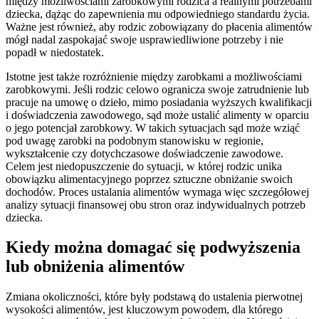
między możliwościami zarobkowymi rodzica a realnymi potrzebami
dziecka, dążąc do zapewnienia mu odpowiedniego standardu życia.
Ważne jest również, aby rodzic zobowiązany do płacenia alimentów
mógł nadal zaspokajać swoje usprawiedliwione potrzeby i nie
popadł w niedostatek.
Istotne jest także rozróżnienie między zarobkami a możliwościami
zarobkowymi. Jeśli rodzic celowo ogranicza swoje zatrudnienie lub
pracuje na umowę o dzieło, mimo posiadania wyższych kwalifikacji
i doświadczenia zawodowego, sąd może ustalić alimenty w oparciu
o jego potencjał zarobkowy. W takich sytuacjach sąd może wziąć
pod uwagę zarobki na podobnym stanowisku w regionie,
wykształcenie czy dotychczasowe doświadczenie zawodowe.
Celem jest niedopuszczenie do sytuacji, w której rodzic unika
obowiązku alimentacyjnego poprzez sztuczne obniżanie swoich
dochodów. Proces ustalania alimentów wymaga więc szczegółowej
analizy sytuacji finansowej obu stron oraz indywidualnych potrzeb
dziecka.
Kiedy można domagać się podwyższenia
lub obniżenia alimentów
Zmiana okoliczności, które były podstawą do ustalenia pierwotnej
wysokości alimentów, jest kluczowym powodem, dla którego