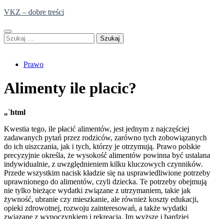
Skip
VKZ – dobre treści
to
content
Szukaj:
Prawo
Alimenty ile placic?
„`html
Kwestia tego, ile płacić alimentów, jest jednym z najczęściej
zadawanych pytań przez rodziców, zarówno tych zobowiązanych
do ich uiszczania, jak i tych, którzy je otrzymują. Prawo polskie
precyzyjnie określa, że wysokość alimentów powinna być ustalana
indywidualnie, z uwzględnieniem kilku kluczowych czynników.
Przede wszystkim nacisk kładzie się na usprawiedliwione potrzeby
uprawnionego do alimentów, czyli dziecka. Te potrzeby obejmują
nie tylko bieżące wydatki związane z utrzymaniem, takie jak
żywność, ubranie czy mieszkanie, ale również koszty edukacji,
opieki zdrowotnej, rozwoju zainteresowań, a także wydatki
związane z wypoczynkiem i rekreacją. Im wyższe i bardziej