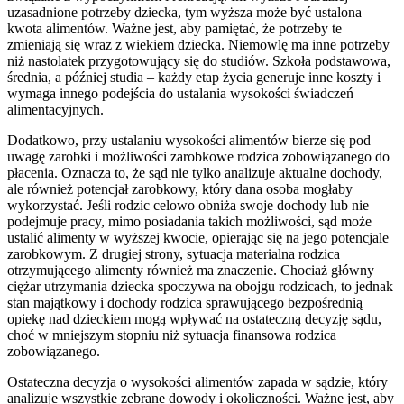
uzasadnione potrzeby dziecka, tym wyższa może być ustalona
kwota alimentów. Ważne jest, aby pamiętać, że potrzeby te
zmieniają się wraz z wiekiem dziecka. Niemowlę ma inne potrzeby
niż nastolatek przygotowujący się do studiów. Szkoła podstawowa,
średnia, a później studia – każdy etap życia generuje inne koszty i
wymaga innego podejścia do ustalania wysokości świadczeń
alimentacyjnych.
Dodatkowo, przy ustalaniu wysokości alimentów bierze się pod
uwagę zarobki i możliwości zarobkowe rodzica zobowiązanego do
płacenia. Oznacza to, że sąd nie tylko analizuje aktualne dochody,
ale również potencjał zarobkowy, który dana osoba mogłaby
wykorzystać. Jeśli rodzic celowo obniża swoje dochody lub nie
podejmuje pracy, mimo posiadania takich możliwości, sąd może
ustalić alimenty w wyższej kwocie, opierając się na jego potencjale
zarobkowym. Z drugiej strony, sytuacja materialna rodzica
otrzymującego alimenty również ma znaczenie. Chociaż główny
ciężar utrzymania dziecka spoczywa na obojgu rodzicach, to jednak
stan majątkowy i dochody rodzica sprawującego bezpośrednią
opiekę nad dzieckiem mogą wpływać na ostateczną decyzję sądu,
choć w mniejszym stopniu niż sytuacja finansowa rodzica
zobowiązanego.
Ostateczna decyzja o wysokości alimentów zapada w sądzie, który
analizuje wszystkie zebrane dowody i okoliczności. Ważne jest, aby