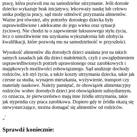
pracę, która pozwoli mu na samodzielne utrzymanie. Jeśli dorosłe
dziecko wykazuje brak inicjatywy, lekceważy naukę lub celowo
unika podjęcia pracy, sąd może odmówić przyznania alimentów.
Ważne jest również, aby potrzeby dorosłego dziecka były
usprawiedliwione i adekwatne do jego wieku oraz sytuacji
życiowej. Nie chodzi tu o zapewnienie luksusowego stylu życia,
lecz o umożliwienie mu uzyskania wykształcenia lub zdobycia
kwalifikacji, które pozwolą mu na samodzielność w przyszłości.
Wysokość alimentów dla dorosłych dzieci ustalana jest na takich
samych zasadach jak dla dzieci małoletnich, czyli z uwzględnieniem
usprawiedliwionych potrzeb uprawnionego oraz zarobkowych i
majątkowych możliwości zobowiązanego. Sąd analizuje dochody
rodziców, ich styl życia, a także koszty utrzymania dziecka, takie jak
czesne za studia, wynajem mieszkania, wyżywienie, transport czy
materiały naukowe. Należy pamiętać, że obowiązek alimentacyjny
rodziców wobec dorosłych dzieci jest obowiązkiem subsydiarnym,
co oznacza, że pierwszeństwo mają inne źródła utrzymania, takie
jak stypendia czy praca zarobkowa. Dopiero gdy te źródła okażą się
niewystarczające, można domagać się alimentów od rodziców.
„`
Sprawdź koniecznie: