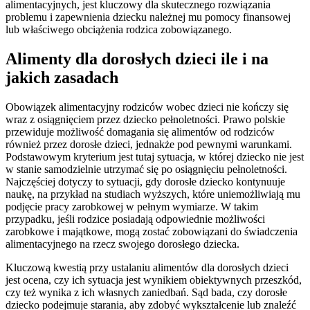
alimentacyjnych, jest kluczowy dla skutecznego rozwiązania
problemu i zapewnienia dziecku należnej mu pomocy finansowej
lub właściwego obciążenia rodzica zobowiązanego.
Alimenty dla dorosłych dzieci ile i na
jakich zasadach
Obowiązek alimentacyjny rodziców wobec dzieci nie kończy się
wraz z osiągnięciem przez dziecko pełnoletności. Prawo polskie
przewiduje możliwość domagania się alimentów od rodziców
również przez dorosłe dzieci, jednakże pod pewnymi warunkami.
Podstawowym kryterium jest tutaj sytuacja, w której dziecko nie jest
w stanie samodzielnie utrzymać się po osiągnięciu pełnoletności.
Najczęściej dotyczy to sytuacji, gdy dorosłe dziecko kontynuuje
naukę, na przykład na studiach wyższych, które uniemożliwiają mu
podjęcie pracy zarobkowej w pełnym wymiarze. W takim
przypadku, jeśli rodzice posiadają odpowiednie możliwości
zarobkowe i majątkowe, mogą zostać zobowiązani do świadczenia
alimentacyjnego na rzecz swojego dorosłego dziecka.
Kluczową kwestią przy ustalaniu alimentów dla dorosłych dzieci
jest ocena, czy ich sytuacja jest wynikiem obiektywnych przeszkód,
czy też wynika z ich własnych zaniedbań. Sąd bada, czy dorosłe
dziecko podejmuje starania, aby zdobyć wykształcenie lub znaleźć