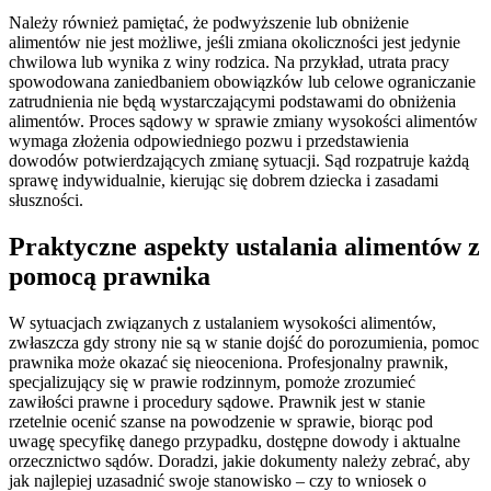
Należy również pamiętać, że podwyższenie lub obniżenie
alimentów nie jest możliwe, jeśli zmiana okoliczności jest jedynie
chwilowa lub wynika z winy rodzica. Na przykład, utrata pracy
spowodowana zaniedbaniem obowiązków lub celowe ograniczanie
zatrudnienia nie będą wystarczającymi podstawami do obniżenia
alimentów. Proces sądowy w sprawie zmiany wysokości alimentów
wymaga złożenia odpowiedniego pozwu i przedstawienia
dowodów potwierdzających zmianę sytuacji. Sąd rozpatruje każdą
sprawę indywidualnie, kierując się dobrem dziecka i zasadami
słuszności.
Praktyczne aspekty ustalania alimentów z
pomocą prawnika
W sytuacjach związanych z ustalaniem wysokości alimentów,
zwłaszcza gdy strony nie są w stanie dojść do porozumienia, pomoc
prawnika może okazać się nieoceniona. Profesjonalny prawnik,
specjalizujący się w prawie rodzinnym, pomoże zrozumieć
zawiłości prawne i procedury sądowe. Prawnik jest w stanie
rzetelnie ocenić szanse na powodzenie w sprawie, biorąc pod
uwagę specyfikę danego przypadku, dostępne dowody i aktualne
orzecznictwo sądów. Doradzi, jakie dokumenty należy zebrać, aby
jak najlepiej uzasadnić swoje stanowisko – czy to wniosek o