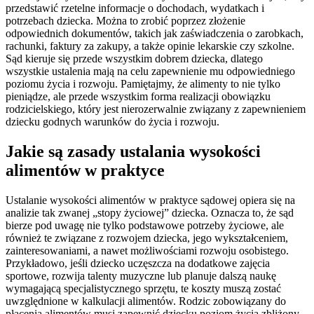
przedstawić rzetelne informacje o dochodach, wydatkach i
potrzebach dziecka. Można to zrobić poprzez złożenie
odpowiednich dokumentów, takich jak zaświadczenia o zarobkach,
rachunki, faktury za zakupy, a także opinie lekarskie czy szkolne.
Sąd kieruje się przede wszystkim dobrem dziecka, dlatego
wszystkie ustalenia mają na celu zapewnienie mu odpowiedniego
poziomu życia i rozwoju. Pamiętajmy, że alimenty to nie tylko
pieniądze, ale przede wszystkim forma realizacji obowiązku
rodzicielskiego, który jest nierozerwalnie związany z zapewnieniem
dziecku godnych warunków do życia i rozwoju.
Jakie są zasady ustalania wysokości
alimentów w praktyce
Ustalanie wysokości alimentów w praktyce sądowej opiera się na
analizie tak zwanej „stopy życiowej” dziecka. Oznacza to, że sąd
bierze pod uwagę nie tylko podstawowe potrzeby życiowe, ale
również te związane z rozwojem dziecka, jego wykształceniem,
zainteresowaniami, a nawet możliwościami rozwoju osobistego.
Przykładowo, jeśli dziecko uczęszcza na dodatkowe zajęcia
sportowe, rozwija talenty muzyczne lub planuje dalszą naukę
wymagającą specjalistycznego sprzętu, te koszty muszą zostać
uwzględnione w kalkulacji alimentów. Rodzic zobowiązany do
płacenia alimentów musi zapewnić dziecku poziom życia zbliżony