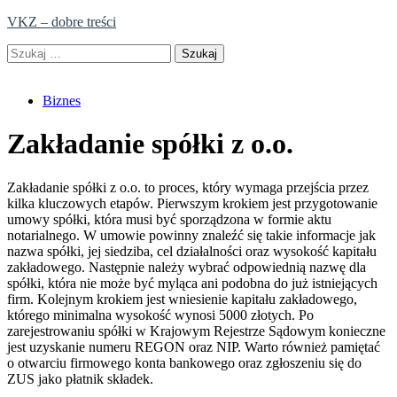
Skip
VKZ – dobre treści
to
Szukaj:
content
Biznes
Zakładanie spółki z o.o.
Zakładanie spółki z o.o. to proces, który wymaga przejścia przez
kilka kluczowych etapów. Pierwszym krokiem jest przygotowanie
umowy spółki, która musi być sporządzona w formie aktu
notarialnego. W umowie powinny znaleźć się takie informacje jak
nazwa spółki, jej siedziba, cel działalności oraz wysokość kapitału
zakładowego. Następnie należy wybrać odpowiednią nazwę dla
spółki, która nie może być myląca ani podobna do już istniejących
firm. Kolejnym krokiem jest wniesienie kapitału zakładowego,
którego minimalna wysokość wynosi 5000 złotych. Po
zarejestrowaniu spółki w Krajowym Rejestrze Sądowym konieczne
jest uzyskanie numeru REGON oraz NIP. Warto również pamiętać
o otwarciu firmowego konta bankowego oraz zgłoszeniu się do
ZUS jako płatnik składek.