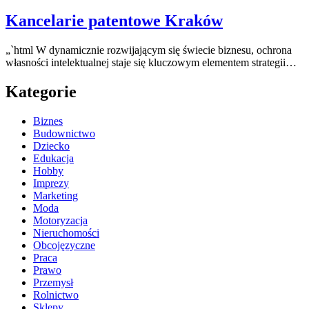
Kancelarie patentowe Kraków
„`html W dynamicznie rozwijającym się świecie biznesu, ochrona
własności intelektualnej staje się kluczowym elementem strategii…
Kategorie
Biznes
Budownictwo
Dziecko
Edukacja
Hobby
Imprezy
Marketing
Moda
Motoryzacja
Nieruchomości
Obcojęzyczne
Praca
Prawo
Przemysł
Rolnictwo
Sklepy