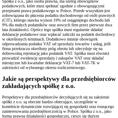
Spółka z o.o., jako osoba prawna, ma szereg obowiązków
podatkowych, które musi spełniać zgodnie z obowiązującymi
przepisami prawa podatkowego w Polsce. Przede wszystkim jest
zobowiązana do płacenia podatku dochodowego od osób prawnych
(CIT), którego stawka wynosi 19% od osiągniętego dochodu lub
9% dla małych podatników oraz nowych firm przez pierwsze dwa
lata działalności. Oprócz tego spółka musi regularnie składać
deklaracje podatkowe oraz wpłacać zaliczki na podatek dochodowy
w określonych terminach. Dodatkowo istnieje obowiązek
odprowadzania podatku VAT od sprzedaży towarów i usług, jeśli
firma przekracza określony próg obrotu lub zdecyduje się na
dobrowolną rejestrację jako podatnik VAT. Spółka musi również
prowadzić ewidencję sprzedaży i zakupów VAT oraz składać
miesięczne lub kwartalne deklaracje VAT-7 lub VAT-7K w
zależności od wybranego okresu rozliczeniowego.
Jakie są perspektywy dla przedsiębiorców
zakładających spółkę z o.o.
Perspektywy dla przedsiębiorców decydujących się na założenie
spółki z o.o. są obecnie bardzo obiecujące, szczególnie w
kontekście dynamicznie rozwijającej się gospodarki oraz rosnącego
zainteresowania przedsiębiorczością w Polsce. Spółka z o.o., jako
forma prawna działalności gospodarczej, cieszy się dużym