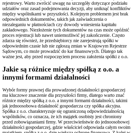
rejestrowy. Warto zwrócić uwagę na szczegóły dotyczące podziału
udziałów oraz zasad podejmowania decyzji, aby uniknąć konfliktów
między wspólnikami w przyszłości. Kolejnym problemem jest brak
odpowiednich dokumentów, takich jak zaświadczenia o
niezaleganiu w płatnościach czy dowody wniesienia kapitału
zakładowego. Niezłożenie tych dokumentów na czas może opóźnić
proces rejestracji lub nawet uniemożliwić jej zakończenie. Często
zdarza się również, że przedsiębiorcy nie zarejestrują spółki w
odpowiednim czasie lub nie zgłoszą zmian w Krajowym Rejestrze
Sądowym, co może prowadzić do kar finansowych. Dlatego tak
ważne jest, aby przed rozpoczęciem procesu założenia spółki z o.o.
Jakie są różnice między spółką z o.o. a
innymi formami działalności
Wybór formy prawnej dla prowadzonej działalności gospodarczej
ma kluczowe znaczenie dla przyszłości firmy, dlatego warto znać
różnice między spółką z o.o. a innymi formami działalności, takimi
jak jednoosobowa działalność gospodarcza czy spółka akcyjna.
Spółka z o.o. charakteryzuje się ograniczoną odpowiedzialnością
wspólników, co oznacza, że ich majątek osobisty jest chroniony
przed zobowiązaniami firmy. W przeciwieństwie do jednoosobowej
działalności gospodarczej, gdzie właściciel odpowiada całym swoim
majątkiem, spółka z o.o. daje większą ochronę finansową. Z kolei w