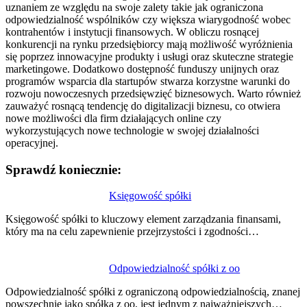
uznaniem ze względu na swoje zalety takie jak ograniczona
odpowiedzialność wspólników czy większa wiarygodność wobec
kontrahentów i instytucji finansowych. W obliczu rosnącej
konkurencji na rynku przedsiębiorcy mają możliwość wyróżnienia
się poprzez innowacyjne produkty i usługi oraz skuteczne strategie
marketingowe. Dodatkowo dostępność funduszy unijnych oraz
programów wsparcia dla startupów stwarza korzystne warunki do
rozwoju nowoczesnych przedsięwzięć biznesowych. Warto również
zauważyć rosnącą tendencję do digitalizacji biznesu, co otwiera
nowe możliwości dla firm działających online czy
wykorzystujących nowe technologie w swojej działalności
operacyjnej.
Sprawdź koniecznie:
Nawigacja
Księgowość spółki
wpisu
Księgowość spółki to kluczowy element zarządzania finansami,
który ma na celu zapewnienie przejrzystości i zgodności…
Odpowiedzialność spółki z oo
Odpowiedzialność spółki z ograniczoną odpowiedzialnością, znanej
powszechnie jako spółka z oo, jest jednym z najważniejszych…