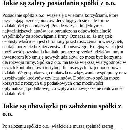
Jakie są zalety posiadania spółki z o.o.
Posiadanie spółki z o.o. wiąże się z wieloma korzyściami, które
przyciągają przedsiębiorców decydujących się na tę formę
działalności gospodarczej. Przede wszystkim jednym z
najważniejszych atutów jest ograniczona odpowiedzialność
wspólników za zobowiązania firmy. Oznacza to, że majątek
osobisty właścicieli jest chroniony przed roszczeniami wierzycieli,
co daje poczucie bezpieczeństwa finansowego. Kolejną zaletą jest
możliwość pozyskania kapitału poprzez sprzedaż udziałów innym
inwestorom lub emisję nowych udziałów, co może być korzystne
dla rozwoju firmy. Spółka z o.o. ma także większą wiarygodność w
oczach kontrahentów i instytucji finansowych niż jednoosobowa
działalność gospodarcza, co ułatwia nawiązywanie współpracy oraz
uzyskiwanie kredytów czy leasingów. Dodatkowo spółka może
korzystać z różnych ulg podatkowych oraz możliwości
optymalizacji podatkowej, co wpływa na zwiększenie rentowności
działalności.
Jakie są obowiązki po założeniu spółki z
o.o.
Po założeniu spółki z o.o., właściciele muszą spełniać szereg