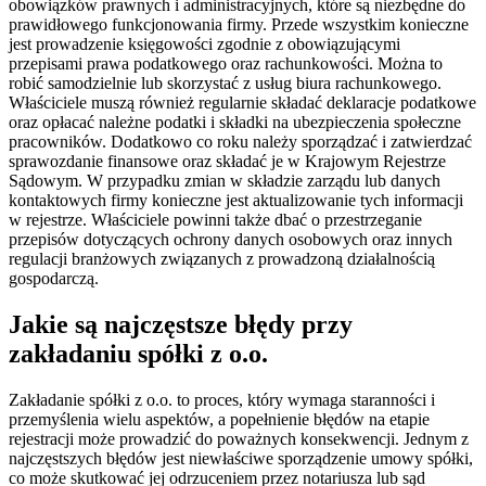
obowiązków prawnych i administracyjnych, które są niezbędne do
prawidłowego funkcjonowania firmy. Przede wszystkim konieczne
jest prowadzenie księgowości zgodnie z obowiązującymi
przepisami prawa podatkowego oraz rachunkowości. Można to
robić samodzielnie lub skorzystać z usług biura rachunkowego.
Właściciele muszą również regularnie składać deklaracje podatkowe
oraz opłacać należne podatki i składki na ubezpieczenia społeczne
pracowników. Dodatkowo co roku należy sporządzać i zatwierdzać
sprawozdanie finansowe oraz składać je w Krajowym Rejestrze
Sądowym. W przypadku zmian w składzie zarządu lub danych
kontaktowych firmy konieczne jest aktualizowanie tych informacji
w rejestrze. Właściciele powinni także dbać o przestrzeganie
przepisów dotyczących ochrony danych osobowych oraz innych
regulacji branżowych związanych z prowadzoną działalnością
gospodarczą.
Jakie są najczęstsze błędy przy
zakładaniu spółki z o.o.
Zakładanie spółki z o.o. to proces, który wymaga staranności i
przemyślenia wielu aspektów, a popełnienie błędów na etapie
rejestracji może prowadzić do poważnych konsekwencji. Jednym z
najczęstszych błędów jest niewłaściwe sporządzenie umowy spółki,
co może skutkować jej odrzuceniem przez notariusza lub sąd