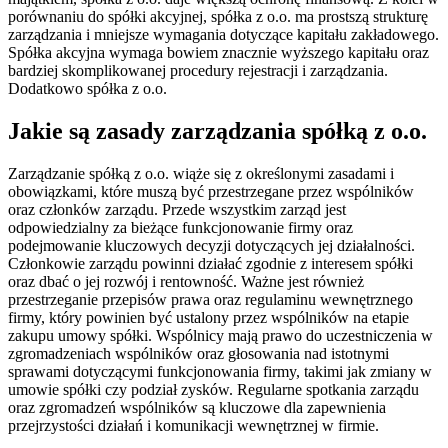
porównaniu do spółki akcyjnej, spółka z o.o. ma prostszą strukturę
zarządzania i mniejsze wymagania dotyczące kapitału zakładowego.
Spółka akcyjna wymaga bowiem znacznie wyższego kapitału oraz
bardziej skomplikowanej procedury rejestracji i zarządzania.
Dodatkowo spółka z o.o.
Jakie są zasady zarządzania spółką z o.o.
Zarządzanie spółką z o.o. wiąże się z określonymi zasadami i
obowiązkami, które muszą być przestrzegane przez wspólników
oraz członków zarządu. Przede wszystkim zarząd jest
odpowiedzialny za bieżące funkcjonowanie firmy oraz
podejmowanie kluczowych decyzji dotyczących jej działalności.
Członkowie zarządu powinni działać zgodnie z interesem spółki
oraz dbać o jej rozwój i rentowność. Ważne jest również
przestrzeganie przepisów prawa oraz regulaminu wewnętrznego
firmy, który powinien być ustalony przez wspólników na etapie
zakupu umowy spółki. Wspólnicy mają prawo do uczestniczenia w
zgromadzeniach wspólników oraz głosowania nad istotnymi
sprawami dotyczącymi funkcjonowania firmy, takimi jak zmiany w
umowie spółki czy podział zysków. Regularne spotkania zarządu
oraz zgromadzeń wspólników są kluczowe dla zapewnienia
przejrzystości działań i komunikacji wewnętrznej w firmie.