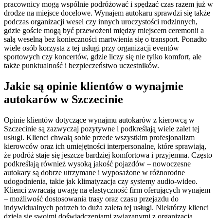
pracownicy mogą wspólnie podróżować i spędzać czas razem już w
drodze na miejsce docelowe. Wynajem autokaru sprawdzi się także
podczas organizacji wesel czy innych uroczystości rodzinnych,
gdzie goście mogą być przewożeni między miejscem ceremonii a
salą weselną bez konieczności martwienia się o transport. Ponadto
wiele osób korzysta z tej usługi przy organizacji eventów
sportowych czy koncertów, gdzie liczy się nie tylko komfort, ale
także punktualność i bezpieczeństwo uczestników.
Jakie są opinie klientów o wynajmie
autokarów w Szczecinie
Opinie klientów dotyczące wynajmu autokarów z kierowcą w
Szczecinie są zazwyczaj pozytywne i podkreślają wiele zalet tej
usługi. Klienci chwalą sobie przede wszystkim profesjonalizm
kierowców oraz ich umiejętności interpersonalne, które sprawiają,
że podróż staje się jeszcze bardziej komfortowa i przyjemna. Często
podkreślają również wysoką jakość pojazdów – nowoczesne
autokary są dobrze utrzymane i wyposażone w różnorodne
udogodnienia, takie jak klimatyzacja czy systemy audio-wideo.
Klienci zwracają uwagę na elastyczność firm oferujących wynajem
– możliwość dostosowania trasy oraz czasu przejazdu do
indywidualnych potrzeb to duża zaleta tej usługi. Niektórzy klienci
dzielą się swoimi doświadczeniami związanymi z organizacją