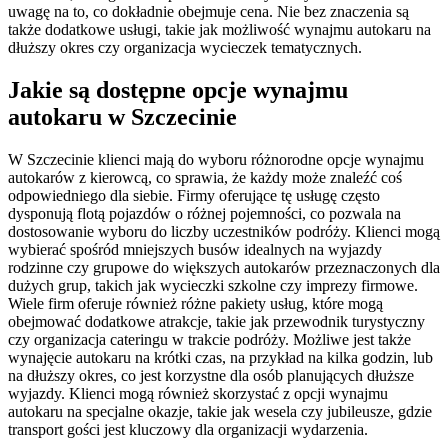
uwagę na to, co dokładnie obejmuje cena. Nie bez znaczenia są
także dodatkowe usługi, takie jak możliwość wynajmu autokaru na
dłuższy okres czy organizacja wycieczek tematycznych.
Jakie są dostępne opcje wynajmu
autokaru w Szczecinie
W Szczecinie klienci mają do wyboru różnorodne opcje wynajmu
autokarów z kierowcą, co sprawia, że każdy może znaleźć coś
odpowiedniego dla siebie. Firmy oferujące tę usługę często
dysponują flotą pojazdów o różnej pojemności, co pozwala na
dostosowanie wyboru do liczby uczestników podróży. Klienci mogą
wybierać spośród mniejszych busów idealnych na wyjazdy
rodzinne czy grupowe do większych autokarów przeznaczonych dla
dużych grup, takich jak wycieczki szkolne czy imprezy firmowe.
Wiele firm oferuje również różne pakiety usług, które mogą
obejmować dodatkowe atrakcje, takie jak przewodnik turystyczny
czy organizacja cateringu w trakcie podróży. Możliwe jest także
wynajęcie autokaru na krótki czas, na przykład na kilka godzin, lub
na dłuższy okres, co jest korzystne dla osób planujących dłuższe
wyjazdy. Klienci mogą również skorzystać z opcji wynajmu
autokaru na specjalne okazje, takie jak wesela czy jubileusze, gdzie
transport gości jest kluczowy dla organizacji wydarzenia.