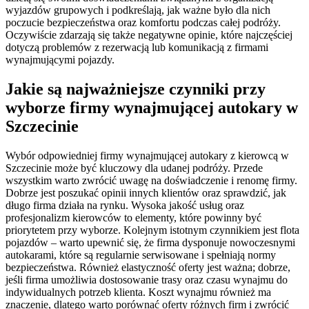
wyjazdów grupowych i podkreślają, jak ważne było dla nich
poczucie bezpieczeństwa oraz komfortu podczas całej podróży.
Oczywiście zdarzają się także negatywne opinie, które najczęściej
dotyczą problemów z rezerwacją lub komunikacją z firmami
wynajmującymi pojazdy.
Jakie są najważniejsze czynniki przy
wyborze firmy wynajmującej autokary w
Szczecinie
Wybór odpowiedniej firmy wynajmującej autokary z kierowcą w
Szczecinie może być kluczowy dla udanej podróży. Przede
wszystkim warto zwrócić uwagę na doświadczenie i renomę firmy.
Dobrze jest poszukać opinii innych klientów oraz sprawdzić, jak
długo firma działa na rynku. Wysoka jakość usług oraz
profesjonalizm kierowców to elementy, które powinny być
priorytetem przy wyborze. Kolejnym istotnym czynnikiem jest flota
pojazdów – warto upewnić się, że firma dysponuje nowoczesnymi
autokarami, które są regularnie serwisowane i spełniają normy
bezpieczeństwa. Również elastyczność oferty jest ważna; dobrze,
jeśli firma umożliwia dostosowanie trasy oraz czasu wynajmu do
indywidualnych potrzeb klienta. Koszt wynajmu również ma
znaczenie, dlatego warto porównać oferty różnych firm i zwrócić