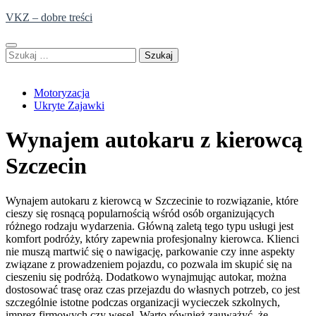
Skip
VKZ – dobre treści
to
content
Szukaj:
Motoryzacja
Ukryte Zajawki
Wynajem autokaru z kierowcą
Szczecin
Wynajem autokaru z kierowcą w Szczecinie to rozwiązanie, które
cieszy się rosnącą popularnością wśród osób organizujących
różnego rodzaju wydarzenia. Główną zaletą tego typu usługi jest
komfort podróży, który zapewnia profesjonalny kierowca. Klienci
nie muszą martwić się o nawigację, parkowanie czy inne aspekty
związane z prowadzeniem pojazdu, co pozwala im skupić się na
cieszeniu się podróżą. Dodatkowo wynajmując autokar, można
dostosować trasę oraz czas przejazdu do własnych potrzeb, co jest
szczególnie istotne podczas organizacji wycieczek szkolnych,
imprez firmowych czy wesel. Warto również zauważyć, że