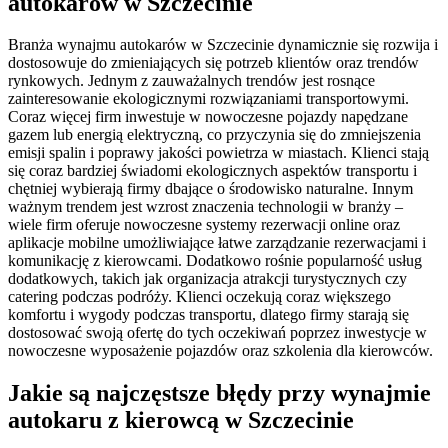
autokarów w Szczecinie
Branża wynajmu autokarów w Szczecinie dynamicznie się rozwija i
dostosowuje do zmieniających się potrzeb klientów oraz trendów
rynkowych. Jednym z zauważalnych trendów jest rosnące
zainteresowanie ekologicznymi rozwiązaniami transportowymi.
Coraz więcej firm inwestuje w nowoczesne pojazdy napędzane
gazem lub energią elektryczną, co przyczynia się do zmniejszenia
emisji spalin i poprawy jakości powietrza w miastach. Klienci stają
się coraz bardziej świadomi ekologicznych aspektów transportu i
chętniej wybierają firmy dbające o środowisko naturalne. Innym
ważnym trendem jest wzrost znaczenia technologii w branży –
wiele firm oferuje nowoczesne systemy rezerwacji online oraz
aplikacje mobilne umożliwiające łatwe zarządzanie rezerwacjami i
komunikację z kierowcami. Dodatkowo rośnie popularność usług
dodatkowych, takich jak organizacja atrakcji turystycznych czy
catering podczas podróży. Klienci oczekują coraz większego
komfortu i wygody podczas transportu, dlatego firmy starają się
dostosować swoją ofertę do tych oczekiwań poprzez inwestycje w
nowoczesne wyposażenie pojazdów oraz szkolenia dla kierowców.
Jakie są najczęstsze błędy przy wynajmie
autokaru z kierowcą w Szczecinie