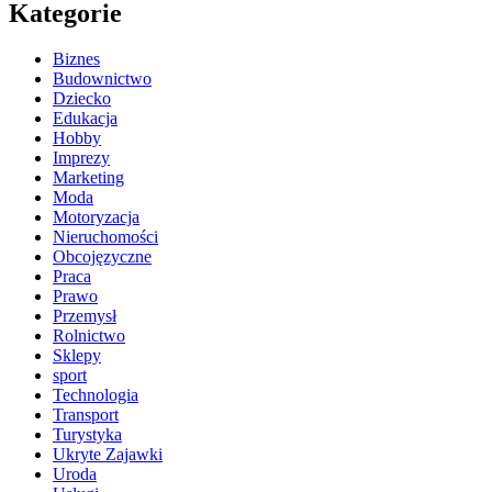
Kategorie
Biznes
Budownictwo
Dziecko
Edukacja
Hobby
Imprezy
Marketing
Moda
Motoryzacja
Nieruchomości
Obcojęzyczne
Praca
Prawo
Przemysł
Rolnictwo
Sklepy
sport
Technologia
Transport
Turystyka
Ukryte Zajawki
Uroda