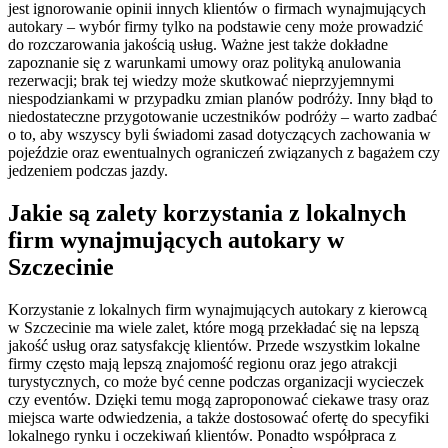
jest ignorowanie opinii innych klientów o firmach wynajmujących
autokary – wybór firmy tylko na podstawie ceny może prowadzić
do rozczarowania jakością usług. Ważne jest także dokładne
zapoznanie się z warunkami umowy oraz polityką anulowania
rezerwacji; brak tej wiedzy może skutkować nieprzyjemnymi
niespodziankami w przypadku zmian planów podróży. Inny błąd to
niedostateczne przygotowanie uczestników podróży – warto zadbać
o to, aby wszyscy byli świadomi zasad dotyczących zachowania w
pojeździe oraz ewentualnych ograniczeń związanych z bagażem czy
jedzeniem podczas jazdy.
Jakie są zalety korzystania z lokalnych
firm wynajmujących autokary w
Szczecinie
Korzystanie z lokalnych firm wynajmujących autokary z kierowcą
w Szczecinie ma wiele zalet, które mogą przekładać się na lepszą
jakość usług oraz satysfakcję klientów. Przede wszystkim lokalne
firmy często mają lepszą znajomość regionu oraz jego atrakcji
turystycznych, co może być cenne podczas organizacji wycieczek
czy eventów. Dzięki temu mogą zaproponować ciekawe trasy oraz
miejsca warte odwiedzenia, a także dostosować ofertę do specyfiki
lokalnego rynku i oczekiwań klientów. Ponadto współpraca z