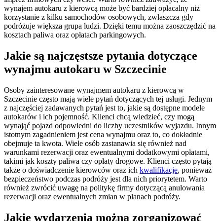
wynajem autokaru z kierowcą może być bardziej opłacalny niż
korzystanie z kilku samochodów osobowych, zwłaszcza gdy
podróżuje większa grupa ludzi. Dzięki temu można zaoszczędzić na
kosztach paliwa oraz opłatach parkingowych.
Jakie są najczęstsze pytania dotyczące
wynajmu autokaru w Szczecinie
Osoby zainteresowane wynajmem autokaru z kierowcą w
Szczecinie często mają wiele pytań dotyczących tej usługi. Jednym
z najczęściej zadawanych pytań jest to, jakie są dostępne modele
autokarów i ich pojemność. Klienci chcą wiedzieć, czy mogą
wynająć pojazd odpowiedni do liczby uczestników wyjazdu. Innym
istotnym zagadnieniem jest cena wynajmu oraz to, co dokładnie
obejmuje ta kwota. Wiele osób zastanawia się również nad
warunkami rezerwacji oraz ewentualnymi dodatkowymi opłatami,
takimi jak koszty paliwa czy opłaty drogowe. Klienci często pytają
także o doświadczenie kierowców oraz ich
kwalifikacje
, ponieważ
bezpieczeństwo podczas podróży jest dla nich priorytetem. Warto
również zwrócić uwagę na politykę firmy dotyczącą anulowania
rezerwacji oraz ewentualnych zmian w planach podróży.
Jakie wydarzenia można zorganizować