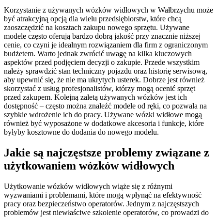
Korzystanie z używanych wózków widłowych w Wałbrzychu może
być atrakcyjną opcją dla wielu przedsiębiorstw, które chcą
zaoszczędzić na kosztach zakupu nowego sprzętu. Używane
modele często oferują bardzo dobrą jakość przy znacznie niższej
cenie, co czyni je idealnym rozwiązaniem dla firm z ograniczonym
budżetem. Warto jednak zwrócić uwagę na kilka kluczowych
aspektów przed podjęciem decyzji o zakupie. Przede wszystkim
należy sprawdzić stan techniczny pojazdu oraz historię serwisową,
aby upewnić się, że nie ma ukrytych usterek. Dobrze jest również
skorzystać z usług profesjonalistów, którzy mogą ocenić sprzęt
przed zakupem. Kolejną zaletą używanych wózków jest ich
dostępność – często można znaleźć modele od ręki, co pozwala na
szybkie wdrożenie ich do pracy. Używane wózki widłowe mogą
również być wyposażone w dodatkowe akcesoria i funkcje, które
byłyby kosztowne do dodania do nowego modelu.
Jakie są najczęstsze problemy związane z
użytkowaniem wózków widłowych
Użytkowanie wózków widłowych wiąże się z różnymi
wyzwaniami i problemami, które mogą wpłynąć na efektywność
pracy oraz bezpieczeństwo operatorów. Jednym z najczęstszych
problemów jest niewłaściwe szkolenie operatorów, co prowadzi do