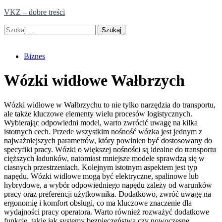
Skip
VKZ – dobre treści
to
Szukaj:
content
Biznes
Wózki widłowe Wałbrzych
Wózki widłowe w Wałbrzychu to nie tylko narzędzia do transportu,
ale także kluczowe elementy wielu procesów logistycznych.
Wybierając odpowiedni model, warto zwrócić uwagę na kilka
istotnych cech. Przede wszystkim nośność wózka jest jednym z
najważniejszych parametrów, który powinien być dostosowany do
specyfiki pracy. Wózki o większej nośności są idealne do transportu
cięższych ładunków, natomiast mniejsze modele sprawdzą się w
ciasnych przestrzeniach. Kolejnym istotnym aspektem jest typ
napędu. Wózki widłowe mogą być elektryczne, spalinowe lub
hybrydowe, a wybór odpowiedniego napędu zależy od warunków
pracy oraz preferencji użytkownika. Dodatkowo, zwróć uwagę na
ergonomię i komfort obsługi, co ma kluczowe znaczenie dla
wydajności pracy operatora. Warto również rozważyć dodatkowe
funkcje, takie jak systemy bezpieczeństwa czy nowoczesne