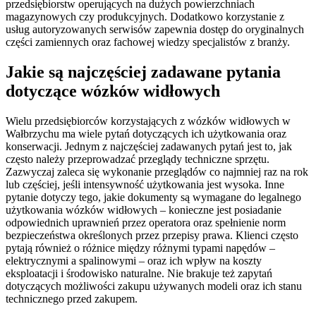
przedsiębiorstw operujących na dużych powierzchniach
magazynowych czy produkcyjnych. Dodatkowo korzystanie z
usług autoryzowanych serwisów zapewnia dostęp do oryginalnych
części zamiennych oraz fachowej wiedzy specjalistów z branży.
Jakie są najczęściej zadawane pytania
dotyczące wózków widłowych
Wielu przedsiębiorców korzystających z wózków widłowych w
Wałbrzychu ma wiele pytań dotyczących ich użytkowania oraz
konserwacji. Jednym z najczęściej zadawanych pytań jest to, jak
często należy przeprowadzać przeglądy techniczne sprzętu.
Zazwyczaj zaleca się wykonanie przeglądów co najmniej raz na rok
lub częściej, jeśli intensywność użytkowania jest wysoka. Inne
pytanie dotyczy tego, jakie dokumenty są wymagane do legalnego
użytkowania wózków widłowych – konieczne jest posiadanie
odpowiednich uprawnień przez operatora oraz spełnienie norm
bezpieczeństwa określonych przez przepisy prawa. Klienci często
pytają również o różnice między różnymi typami napędów –
elektrycznymi a spalinowymi – oraz ich wpływ na koszty
eksploatacji i środowisko naturalne. Nie brakuje też zapytań
dotyczących możliwości zakupu używanych modeli oraz ich stanu
technicznego przed zakupem.