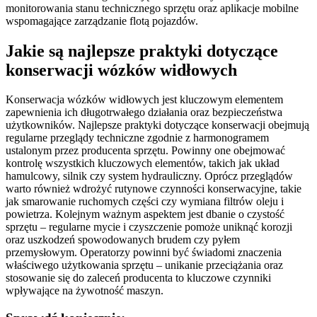
monitorowania stanu technicznego sprzętu oraz aplikacje mobilne
wspomagające zarządzanie flotą pojazdów.
Jakie są najlepsze praktyki dotyczące
konserwacji wózków widłowych
Konserwacja wózków widłowych jest kluczowym elementem
zapewnienia ich długotrwałego działania oraz bezpieczeństwa
użytkowników. Najlepsze praktyki dotyczące konserwacji obejmują
regularne przeglądy techniczne zgodnie z harmonogramem
ustalonym przez producenta sprzętu. Powinny one obejmować
kontrolę wszystkich kluczowych elementów, takich jak układ
hamulcowy, silnik czy system hydrauliczny. Oprócz przeglądów
warto również wdrożyć rutynowe czynności konserwacyjne, takie
jak smarowanie ruchomych części czy wymiana filtrów oleju i
powietrza. Kolejnym ważnym aspektem jest dbanie o czystość
sprzętu – regularne mycie i czyszczenie pomoże uniknąć korozji
oraz uszkodzeń spowodowanych brudem czy pyłem
przemysłowym. Operatorzy powinni być świadomi znaczenia
właściwego użytkowania sprzętu – unikanie przeciążania oraz
stosowanie się do zaleceń producenta to kluczowe czynniki
wpływające na żywotność maszyn.