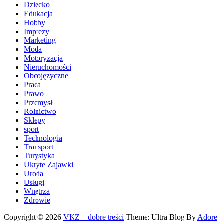
Dziecko
Edukacja
Hobby
Imprezy
Marketing
Moda
Motoryzacja
Nieruchomości
Obcojęzyczne
Praca
Prawo
Przemysł
Rolnictwo
Sklepy
sport
Technologia
Transport
Turystyka
Ukryte Zajawki
Uroda
Usługi
Wnętrza
Zdrowie
Copyright © 2026
VKZ – dobre treści
Theme: Ultra Blog By
Adore