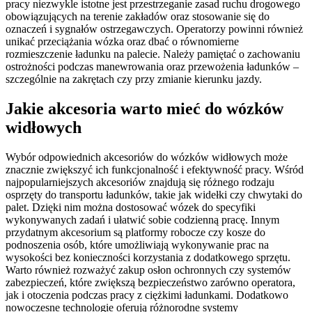
pracy niezwykle istotne jest przestrzeganie zasad ruchu drogowego
obowiązujących na terenie zakładów oraz stosowanie się do
oznaczeń i sygnałów ostrzegawczych. Operatorzy powinni również
unikać przeciążania wózka oraz dbać o równomierne
rozmieszczenie ładunku na palecie. Należy pamiętać o zachowaniu
ostrożności podczas manewrowania oraz przewożenia ładunków –
szczególnie na zakrętach czy przy zmianie kierunku jazdy.
Jakie akcesoria warto mieć do wózków
widłowych
Wybór odpowiednich akcesoriów do wózków widłowych może
znacznie zwiększyć ich funkcjonalność i efektywność pracy. Wśród
najpopularniejszych akcesoriów znajdują się różnego rodzaju
osprzęty do transportu ładunków, takie jak widełki czy chwytaki do
palet. Dzięki nim można dostosować wózek do specyfiki
wykonywanych zadań i ułatwić sobie codzienną pracę. Innym
przydatnym akcesorium są platformy robocze czy kosze do
podnoszenia osób, które umożliwiają wykonywanie prac na
wysokości bez konieczności korzystania z dodatkowego sprzętu.
Warto również rozważyć zakup osłon ochronnych czy systemów
zabezpieczeń, które zwiększą bezpieczeństwo zarówno operatora,
jak i otoczenia podczas pracy z ciężkimi ładunkami. Dodatkowo
nowoczesne technologie oferują różnorodne systemy