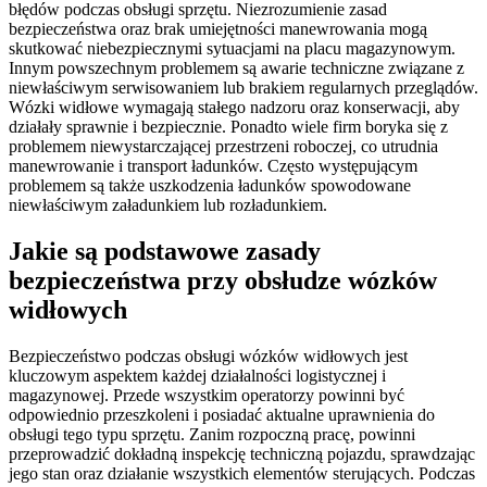
błędów podczas obsługi sprzętu. Niezrozumienie zasad
bezpieczeństwa oraz brak umiejętności manewrowania mogą
skutkować niebezpiecznymi sytuacjami na placu magazynowym.
Innym powszechnym problemem są awarie techniczne związane z
niewłaściwym serwisowaniem lub brakiem regularnych przeglądów.
Wózki widłowe wymagają stałego nadzoru oraz konserwacji, aby
działały sprawnie i bezpiecznie. Ponadto wiele firm boryka się z
problemem niewystarczającej przestrzeni roboczej, co utrudnia
manewrowanie i transport ładunków. Często występującym
problemem są także uszkodzenia ładunków spowodowane
niewłaściwym załadunkiem lub rozładunkiem.
Jakie są podstawowe zasady
bezpieczeństwa przy obsłudze wózków
widłowych
Bezpieczeństwo podczas obsługi wózków widłowych jest
kluczowym aspektem każdej działalności logistycznej i
magazynowej. Przede wszystkim operatorzy powinni być
odpowiednio przeszkoleni i posiadać aktualne uprawnienia do
obsługi tego typu sprzętu. Zanim rozpoczną pracę, powinni
przeprowadzić dokładną inspekcję techniczną pojazdu, sprawdzając
jego stan oraz działanie wszystkich elementów sterujących. Podczas