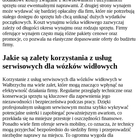
sprzętu oraz ewentualnymi naprawami. Z drugiej strony wynajem
może wydawać się bardziej opłacalny dla firm, które nie potrzebują
stałego dostępu do sprzętu lub chcą uniknąć dużych wydatków
początkowych. Koszt wynajmu wózka widłowego zazwyczaj
zależy od długości okresu wynajmu oraz rodzaju sprzętu. Firmy
oferujące wynajem często mają różne pakiety cenowe oraz
promocje, co pozwala na elastyczne dopasowanie oferty do budżetu
firmy.
Jakie są zalety korzystania z usług
serwisowych dla wózków widłowych
Korzystanie z usług serwisowych dla wózków widłowych w
Wałbrzychu ma wiele zalet, które mogą znacząco wpłynąć na
efektywność działania firmy. Regularne przeglądy techniczne oraz
konserwacja sprzętu są kluczowe dla zapewnienia jego
niezawodności i bezpieczeństwa podczas pracy. Dzięki
profesjonalnym usługom serwisowym można szybko wykrywać
potencjalne usterki i zapobiegać poważniejszym awariom, co
przekłada się na mniejsze przestoje i oszczędności finansowe.
Ponadto wiele firm oferuje serwis mobilny, co oznacza, że technicy
mogą przyjechać bezpośrednio do siedziby firmy i przeprowadzić
niezbędne naprawy na miejscu. To ogromna wygoda dla