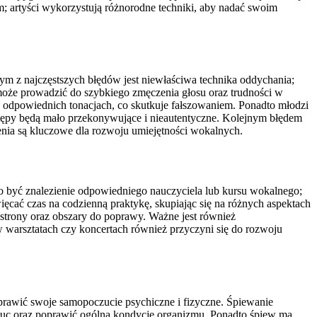
 artyści wykorzystują różnorodne techniki, aby nadać swoim
ym z najczęstszych błędów jest niewłaściwa technika oddychania;
 może prowadzić do szybkiego zmęczenia głosu oraz trudności w
 odpowiednich tonacjach, co skutkuje fałszowaniem. Ponadto młodzi
stępy będą mało przekonywujące i nieautentyczne. Kolejnym błędem
zenia są kluczowe dla rozwoju umiejętności wokalnych.
 być znalezienie odpowiedniego nauczyciela lub kursu wokalnego;
ęcać czas na codzienną praktykę, skupiając się na różnych aspektach
strony oraz obszary do poprawy. Ważne jest również
warsztatach czy koncertach również przyczyni się do rozwoju
oprawić swoje samopoczucie psychiczne i fizyczne. Śpiewanie
uc oraz poprawić ogólną kondycję organizmu. Ponadto śpiew ma