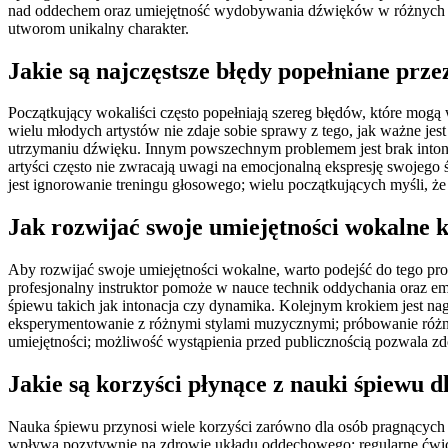
nad oddechem oraz umiejętność wydobywania dźwięków w różnych rej
utworom unikalny charakter.
Jakie są najczęstsze błędy popełniane prz
Początkujący wokaliści często popełniają szereg błędów, które mogą
wielu młodych artystów nie zdaje sobie sprawy z tego, jak ważne je
utrzymaniu dźwięku. Innym powszechnym problemem jest brak intona
artyści często nie zwracają uwagi na emocjonalną ekspresję swojeg
jest ignorowanie treningu głosowego; wielu początkujących myśli, że
Jak rozwijać swoje umiejętności wokalne 
Aby rozwijać swoje umiejętności wokalne, warto podejść do tego p
profesjonalny instruktor pomoże w nauce technik oddychania oraz em
śpiewu takich jak intonacja czy dynamika. Kolejnym krokiem jest n
eksperymentowanie z różnymi stylami muzycznymi; próbowanie różny
umiejętności; możliwość wystąpienia przed publicznością pozwala zd
Jakie są korzyści płynące z nauki śpiewu d
Nauka śpiewu przynosi wiele korzyści zarówno dla osób pragnących ro
wpływa pozytywnie na zdrowie układu oddechowego; regularne ćwic