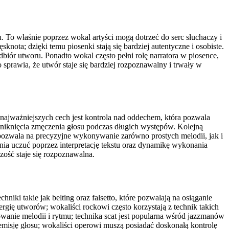
 To właśnie poprzez wokal artyści mogą dotrzeć do serc słuchaczy i
knota; dzięki temu piosenki stają się bardziej autentyczne i osobiste.
biór utworu. Ponadto wokal często pełni rolę narratora w piosence,
prawia, że utwór staje się bardziej rozpoznawalny i trwały w
z najważniejszych cech jest kontrola nad oddechem, która pozwala
 uniknięcia zmęczenia głosu podczas długich występów. Kolejną
pozwala na precyzyjne wykonywanie zarówno prostych melodii, jak i
ia uczuć poprzez interpretację tekstu oraz dynamikę wykonania
zość staje się rozpoznawalna.
ki takie jak belting oraz falsetto, które pozwalają na osiąganie
gię utworów; wokaliści rockowi często korzystają z technik takich
wanie melodii i rytmu; technika scat jest popularna wśród jazzmanów
emisję głosu; wokaliści operowi muszą posiadać doskonałą kontrolę