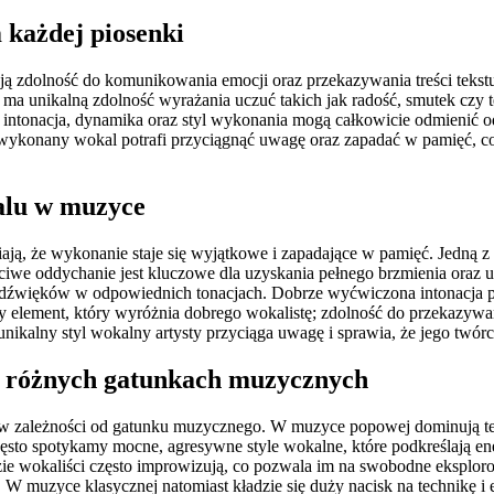
 każdej piosenki
 zdolność do komunikowania emocji oraz przekazywania treści tekstu.
ma unikalną zdolność wyrażania uczuć takich jak radość, smutek czy tęs
h intonacja, dynamika oraz styl wykonania mogą całkowicie odmienić od
wykonany wokal potrafi przyciągnąć uwagę oraz zapadać w pamięć, co s
alu w muzyce
wiają, że wykonanie staje się wyjątkowe i zapadające w pamięć. Jedną 
aściwe oddychanie jest kluczowe dla uzyskania pełnego brzmienia oraz
nia dźwięków w odpowiednich tonacjach. Dobrze wyćwiczona intonacja 
y element, który wyróżnia dobrego wokalistę; zdolność do przekazywan
ikalny styl wokalny artysty przyciąga uwagę i sprawia, że jego twórc
 w różnych gatunkach muzycznych
w zależności od gatunku muzycznego. W muzyce popowej dominują techni
sto spotykamy mocne, agresywne style wokalne, które podkreślają ener
zie wokaliści często improwizują, co pozwala im na swobodne eksploro
W muzyce klasycznej natomiast kładzie się duży nacisk na technikę i 