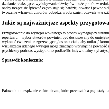
działanie relaksujące; wydobywanie dźwięków może pomóc w redukcji
osoby uczące się śpiewać często stają się bardziej otwarte i pewne
tworzenie własnych utworów pobudza wyobraźnię i pozwala wyrazić 
Jakie są najważniejsze aspekty przygotow
Przygotowanie do występu wokalnego to proces wymagający starannoś
repertuaru – wybór utworów powinien być dostosowany do umiejętn
wykonać ćwiczenia rozgrzewające głos oraz ciało, aby uniknąć kontu
wizualizacja udanego występu mogą znacząco wpłynąć na pewność sie
psychiczny podczas występu oraz podkreślić indywidualny styl artyst
Sprawdź koniecznie:
Nawigacja
wpisu
Falownik to urządzenie elektroniczne, które przekształca prąd stał