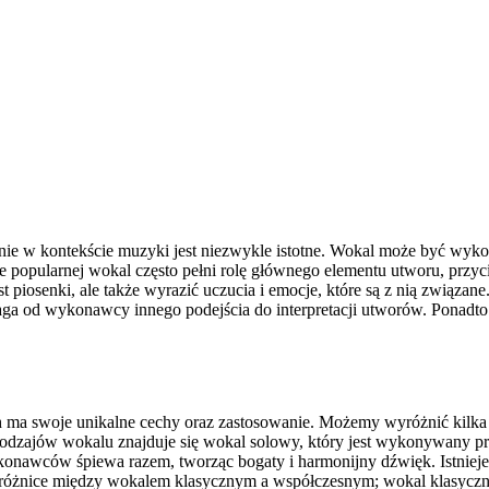
enie w kontekście muzyki jest niezwykle istotne. Wokal może być wyk
 popularnej wokal często pełni rolę głównego elementu utworu, przyc
piosenki, ale także wyrazić uczucia i emocje, które są z nią związane. 
aga od wykonawcy innego podejścia do interpretacji utworów. Ponadt
 ma swoje unikalne cechy oraz zastosowanie. Możemy wyróżnić kilka 
rodzajów wokalu znajduje się wokal solowy, który jest wykonywany p
onawców śpiewa razem, tworząc bogaty i harmonijny dźwięk. Istnieje
 różnice między wokalem klasycznym a współczesnym; wokal klasyczny 