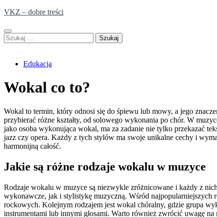
Skip
VKZ – dobre treści
to
content
Szukaj:
Edukacja
Wokal co to?
Wokal to termin, który odnosi się do śpiewu lub mowy, a jego znacz
przybierać różne kształty, od solowego wykonania po chór. W muzyce
jako osoba wykonująca wokal, ma za zadanie nie tylko przekazać tekst 
jazz czy opera. Każdy z tych stylów ma swoje unikalne cechy i wym
harmonijną całość.
Jakie są różne rodzaje wokalu w muzyce
Rodzaje wokalu w muzyce są niezwykle zróżnicowane i każdy z nich
wykonawcze, jak i stylistykę muzyczną. Wśród najpopularniejszych 
rockowych. Kolejnym rodzajem jest wokal chóralny, gdzie grupa wyk
instrumentami lub innymi głosami. Warto również zwrócić uwagę na