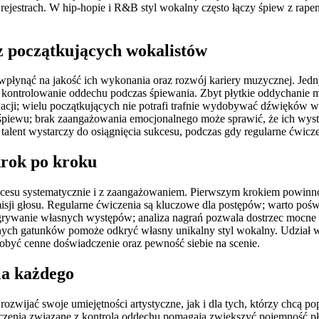
estrach. W hip-hopie i R&B styl wokalny często łączy śpiew z rapem;
ez początkujących wokalistów
 wpłynąć na jakość ich wykonania oraz rozwój kariery muzycznej. Jedn
st kontrolowanie oddechu podczas śpiewania. Zbyt płytkie oddychanie
cji; wielu początkujących nie potrafi trafnie wydobywać dźwięków w
o śpiewu; brak zaangażowania emocjonalnego może sprawić, że ich wy
 talent wystarczy do osiągnięcia sukcesu, podczas gdy regularne ćwic
krok po kroku
rocesu systematycznie i z zaangażowaniem. Pierwszym krokiem powinno
isji głosu. Regularne ćwiczenia są kluczowe dla postępów; warto poświ
agrywanie własnych występów; analiza nagrań pozwala dostrzec mocne 
ch gatunków pomoże odkryć własny unikalny styl wokalny. Udział w 
obyć cenne doświadczenie oraz pewność siebie na scenie.
la każdego
zwijać swoje umiejętności artystyczne, jak i dla tych, którzy chcą p
zenia związane z kontrolą oddechu pomagają zwiększyć pojemność pł