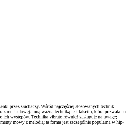
ki przez słuchaczy. Wśród najczęściej stosowanych technik
az musicalowej. Inną ważną techniką jest falsetto, która pozwala na
do ich występów. Technika vibrato również zasługuje na uwagę;
ementy mowy z melodią; ta forma jest szczególnie popularna w hip-