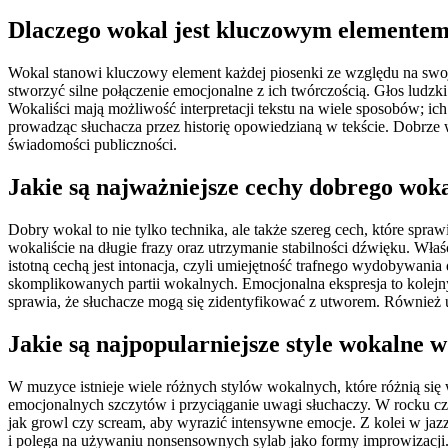
Dlaczego wokal jest kluczowym elementem
Wokal stanowi kluczowy element każdej piosenki ze względu na swoją
stworzyć silne połączenie emocjonalne z ich twórczością. Głos ludzki 
Wokaliści mają możliwość interpretacji tekstu na wiele sposobów; ic
prowadząc słuchacza przez historię opowiedzianą w tekście. Dobrze 
świadomości publiczności.
Jakie są najważniejsze cechy dobrego wok
Dobry wokal to nie tylko technika, ale także szereg cech, które spra
wokaliście na długie frazy oraz utrzymanie stabilności dźwięku. Wł
istotną cechą jest intonacja, czyli umiejętność trafnego wydobywa
skomplikowanych partii wokalnych. Emocjonalna ekspresja to kolejn
sprawia, że słuchacze mogą się zidentyfikować z utworem. Również un
Jakie są najpopularniejsze style wokalne
W muzyce istnieje wiele różnych stylów wokalnych, które różnią się 
emocjonalnych szczytów i przyciąganie uwagi słuchaczy. W rocku czę
jak growl czy scream, aby wyrazić intensywne emocje. Z kolei w jaz
i polega na używaniu nonsensownych sylab jako formy improwizacji. 