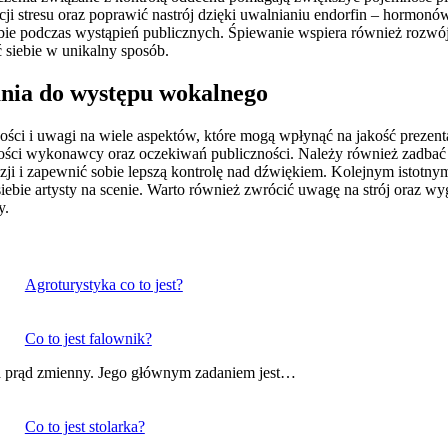
 stresu oraz poprawić nastrój dzięki uwalnianiu endorfin – hormonów
 siebie podczas wystąpień publicznych. Śpiewanie wspiera również roz
siebie w unikalny sposób.
ania do występu wokalnego
ci i uwagi na wiele aspektów, które mogą wpłynąć na jakość prezenta
ości wykonawcy oraz oczekiwań publiczności. Należy również zadbać
zji i zapewnić sobie lepszą kontrolę nad dźwiękiem. Kolejnym istotny
bie artysty na scenie. Warto również zwrócić uwagę na strój oraz w
y.
Agroturystyka co to jest?
Co to jest falownik?
y na prąd zmienny. Jego głównym zadaniem jest…
Co to jest stolarka?