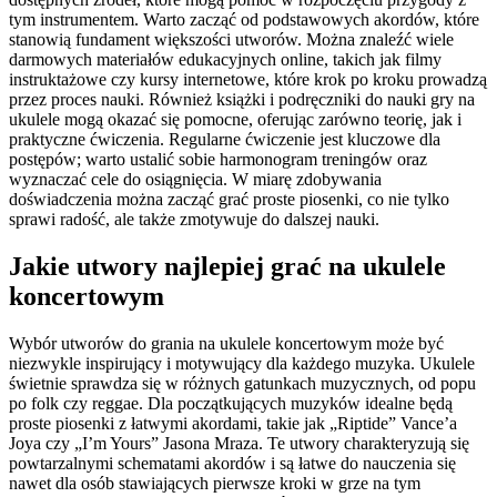
tym instrumentem. Warto zacząć od podstawowych akordów, które
stanowią fundament większości utworów. Można znaleźć wiele
darmowych materiałów edukacyjnych online, takich jak filmy
instruktażowe czy kursy internetowe, które krok po kroku prowadzą
przez proces nauki. Również książki i podręczniki do nauki gry na
ukulele mogą okazać się pomocne, oferując zarówno teorię, jak i
praktyczne ćwiczenia. Regularne ćwiczenie jest kluczowe dla
postępów; warto ustalić sobie harmonogram treningów oraz
wyznaczać cele do osiągnięcia. W miarę zdobywania
doświadczenia można zacząć grać proste piosenki, co nie tylko
sprawi radość, ale także zmotywuje do dalszej nauki.
Jakie utwory najlepiej grać na ukulele
koncertowym
Wybór utworów do grania na ukulele koncertowym może być
niezwykle inspirujący i motywujący dla każdego muzyka. Ukulele
świetnie sprawdza się w różnych gatunkach muzycznych, od popu
po folk czy reggae. Dla początkujących muzyków idealne będą
proste piosenki z łatwymi akordami, takie jak „Riptide” Vance’a
Joya czy „I’m Yours” Jasona Mraza. Te utwory charakteryzują się
powtarzalnymi schematami akordów i są łatwe do nauczenia się
nawet dla osób stawiających pierwsze kroki w grze na tym