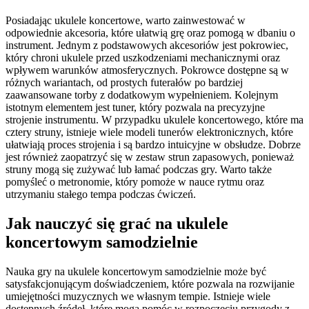
Posiadając ukulele koncertowe, warto zainwestować w
odpowiednie akcesoria, które ułatwią grę oraz pomogą w dbaniu o
instrument. Jednym z podstawowych akcesoriów jest pokrowiec,
który chroni ukulele przed uszkodzeniami mechanicznymi oraz
wpływem warunków atmosferycznych. Pokrowce dostępne są w
różnych wariantach, od prostych futerałów po bardziej
zaawansowane torby z dodatkowym wypełnieniem. Kolejnym
istotnym elementem jest tuner, który pozwala na precyzyjne
strojenie instrumentu. W przypadku ukulele koncertowego, które ma
cztery struny, istnieje wiele modeli tunerów elektronicznych, które
ułatwiają proces strojenia i są bardzo intuicyjne w obsłudze. Dobrze
jest również zaopatrzyć się w zestaw strun zapasowych, ponieważ
struny mogą się zużywać lub łamać podczas gry. Warto także
pomyśleć o metronomie, który pomoże w nauce rytmu oraz
utrzymaniu stałego tempa podczas ćwiczeń.
Jak nauczyć się grać na ukulele
koncertowym samodzielnie
Nauka gry na ukulele koncertowym samodzielnie może być
satysfakcjonującym doświadczeniem, które pozwala na rozwijanie
umiejętności muzycznych we własnym tempie. Istnieje wiele
dostępnych źródeł, które mogą pomóc w rozpoczęciu przygody z