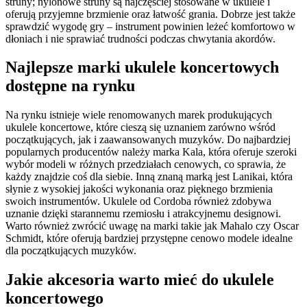
struny; nylonowe struny są najczęściej stosowane w ukulele i
oferują przyjemne brzmienie oraz łatwość grania. Dobrze jest także
sprawdzić wygodę gry – instrument powinien leżeć komfortowo w
dłoniach i nie sprawiać trudności podczas chwytania akordów.
Najlepsze marki ukulele koncertowych
dostępne na rynku
Na rynku istnieje wiele renomowanych marek produkujących
ukulele koncertowe, które cieszą się uznaniem zarówno wśród
początkujących, jak i zaawansowanych muzyków. Do najbardziej
popularnych producentów należy marka Kala, która oferuje szeroki
wybór modeli w różnych przedziałach cenowych, co sprawia, że
każdy znajdzie coś dla siebie. Inną znaną marką jest Lanikai, która
słynie z wysokiej jakości wykonania oraz pięknego brzmienia
swoich instrumentów. Ukulele od Cordoba również zdobywa
uznanie dzięki starannemu rzemiosłu i atrakcyjnemu designowi.
Warto również zwrócić uwagę na marki takie jak Mahalo czy Oscar
Schmidt, które oferują bardziej przystępne cenowo modele idealne
dla początkujących muzyków.
Jakie akcesoria warto mieć do ukulele
koncertowego