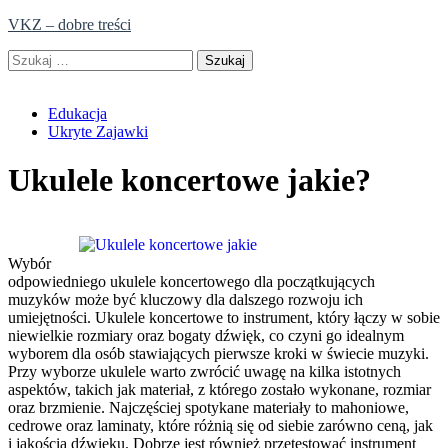
Skip
VKZ – dobre treści
to
Szukaj:
content
Edukacja
Ukryte Zajawki
Ukulele koncertowe jakie?
Wybór
odpowiedniego ukulele koncertowego dla początkujących
muzyków może być kluczowy dla dalszego rozwoju ich
umiejętności. Ukulele koncertowe to instrument, który łączy w sobie
niewielkie rozmiary oraz bogaty dźwięk, co czyni go idealnym
wyborem dla osób stawiających pierwsze kroki w świecie muzyki.
Przy wyborze ukulele warto zwrócić uwagę na kilka istotnych
aspektów, takich jak materiał, z którego zostało wykonane, rozmiar
oraz brzmienie. Najczęściej spotykane materiały to mahoniowe,
cedrowe oraz laminaty, które różnią się od siebie zarówno ceną, jak
i jakością dźwięku. Dobrze jest również przetestować instrument