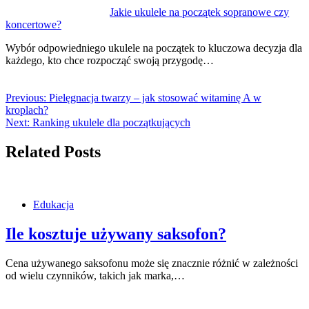
Jakie ukulele na początek sopranowe czy
koncertowe?
Wybór odpowiedniego ukulele na początek to kluczowa decyzja dla
każdego, kto chce rozpocząć swoją przygodę…
Previous:
Pielęgnacja twarzy – jak stosować witaminę A w
kroplach?
Next:
Ranking ukulele dla początkujących
Related Posts
Edukacja
Ile kosztuje używany saksofon?
Cena używanego saksofonu może się znacznie różnić w zależności
od wielu czynników, takich jak marka,…