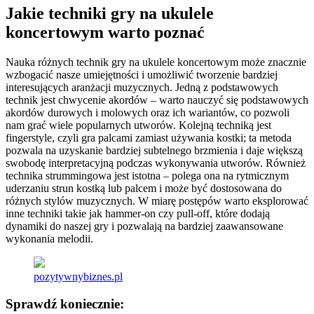
Jakie techniki gry na ukulele
koncertowym warto poznać
Nauka różnych technik gry na ukulele koncertowym może znacznie
wzbogacić nasze umiejętności i umożliwić tworzenie bardziej
interesujących aranżacji muzycznych. Jedną z podstawowych
technik jest chwycenie akordów – warto nauczyć się podstawowych
akordów durowych i molowych oraz ich wariantów, co pozwoli
nam grać wiele popularnych utworów. Kolejną techniką jest
fingerstyle, czyli gra palcami zamiast używania kostki; ta metoda
pozwala na uzyskanie bardziej subtelnego brzmienia i daje większą
swobodę interpretacyjną podczas wykonywania utworów. Również
technika strummingowa jest istotna – polega ona na rytmicznym
uderzaniu strun kostką lub palcem i może być dostosowana do
różnych stylów muzycznych. W miarę postępów warto eksplorować
inne techniki takie jak hammer-on czy pull-off, które dodają
dynamiki do naszej gry i pozwalają na bardziej zaawansowane
wykonania melodii.
pozytywnybiznes.pl
Sprawdź koniecznie: