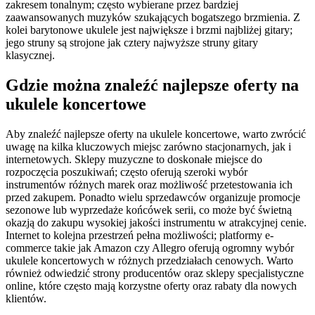
zakresem tonalnym; często wybierane przez bardziej
zaawansowanych muzyków szukających bogatszego brzmienia. Z
kolei barytonowe ukulele jest największe i brzmi najbliżej gitary;
jego struny są strojone jak cztery najwyższe struny gitary
klasycznej.
Gdzie można znaleźć najlepsze oferty na
ukulele koncertowe
Aby znaleźć najlepsze oferty na ukulele koncertowe, warto zwrócić
uwagę na kilka kluczowych miejsc zarówno stacjonarnych, jak i
internetowych. Sklepy muzyczne to doskonałe miejsce do
rozpoczęcia poszukiwań; często oferują szeroki wybór
instrumentów różnych marek oraz możliwość przetestowania ich
przed zakupem. Ponadto wielu sprzedawców organizuje promocje
sezonowe lub wyprzedaże końcówek serii, co może być świetną
okazją do zakupu wysokiej jakości instrumentu w atrakcyjnej cenie.
Internet to kolejna przestrzeń pełna możliwości; platformy e-
commerce takie jak Amazon czy Allegro oferują ogromny wybór
ukulele koncertowych w różnych przedziałach cenowych. Warto
również odwiedzić strony producentów oraz sklepy specjalistyczne
online, które często mają korzystne oferty oraz rabaty dla nowych
klientów.