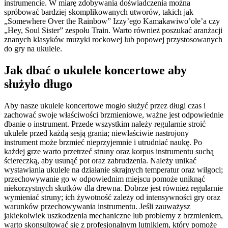
instrumencie. W miarę zdobywania doświadczenia można
spróbować bardziej skomplikowanych utworów, takich jak
„Somewhere Over the Rainbow” Izzy’ego Kamakawiwo’ole’a czy
„Hey, Soul Sister” zespołu Train. Warto również poszukać aranżacji
znanych klasyków muzyki rockowej lub popowej przystosowanych
do gry na ukulele.
Jak dbać o ukulele koncertowe aby
służyło długo
Aby nasze ukulele koncertowe mogło służyć przez długi czas i
zachować swoje właściwości brzmieniowe, ważne jest odpowiednie
dbanie o instrument. Przede wszystkim należy regularnie stroić
ukulele przed każdą sesją grania; niewłaściwie nastrojony
instrument może brzmieć nieprzyjemnie i utrudniać naukę. Po
każdej grze warto przetrzeć struny oraz korpus instrumentu suchą
ściereczką, aby usunąć pot oraz zabrudzenia. Należy unikać
wystawiania ukulele na działanie skrajnych temperatur oraz wilgoci;
przechowywanie go w odpowiednim miejscu pomoże uniknąć
niekorzystnych skutków dla drewna. Dobrze jest również regularnie
wymieniać struny; ich żywotność zależy od intensywności gry oraz
warunków przechowywania instrumentu. Jeśli zauważysz
jakiekolwiek uszkodzenia mechaniczne lub problemy z brzmieniem,
warto skonsultować się z profesjonalnym lutnikiem, który pomoże