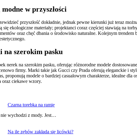
ą modne w przyszłości
rzewidzieć przyszłość dokładnie, jednak pewne kierunki już teraz mo
ą się ekologiczne materiały; projektanci coraz częściej stawiają na 
entów oraz chęć dbania o środowisko naturalne. Kolejnym trendem bę
estetycznego.
ki na szerokim pasku
torebek nerek na szerokim pasku, oferując różnorodne modele dostosow
nowo firmy. Marki takie jak Gucci czy Prada oferują eleganckie i st
das, proponują modele o bardziej casualowym charakterze, idealne dl
a oraz ciekawe wzory.
Czarna torebka na ramię
y nie wychodzi z mody. Jest…
Na ile zębów zakłada się licówki?