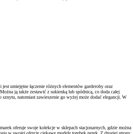
i jest umiejętne łączenie różnych elementów garderoby oraz
ożna ją także zestawić z sukienką lub spódnicą, co doda całej
go sznytu, natomiast zawieszenie go wyżej może dodać elegancji. W
 marek oferuje swoje kolekcje w sklepach stacjonarnych, gdzie można
mają w swojej ofercie ciekawe modele torebek nerek. Z drugiej strony