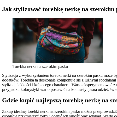
Jak stylizować torebkę nerkę na szerokim
Torebka nerka na szerokim pasku
Stylizacja z wykorzystaniem torebki nerki na szerokim pasku może by
dodatków. Torebka ta doskonale komponuje się z luźnymi spodniami d
stylizacji lekkości i kobiecego charakteru. Warto eksperymentować 
przypadku kolorystyki warto postawić na kontrasty; jasna odzież świ
Gdzie kupić najlepszą torebkę nerkę na s
Zakup idealnej torebki nerki na szerokim pasku można przeprowadzić
osobiście przymierzyć torby i ocenić ich jakość oraz wygląd. Warto 