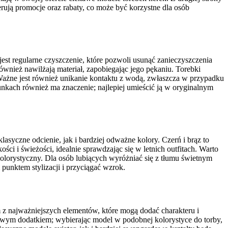
ują promocje oraz rabaty, co może być korzystne dla osób
est regularne czyszczenie, które pozwoli usunąć zanieczyszczenia
również nawilżają materiał, zapobiegając jego pękaniu. Torebki
Ważne jest również unikanie kontaktu z wodą, zwłaszcza w przypadku
kach również ma znaczenie; najlepiej umieścić ją w oryginalnym
asyczne odcienie, jak i bardziej odważne kolory. Czerń i brąz to
ości i świeżości, idealnie sprawdzając się w letnich outfitach. Warto
olorystyczny. Dla osób lubiących wyróżniać się z tłumu świetnym
unktem stylizacji i przyciągać wzrok.
m z najważniejszych elementów, które mogą dodać charakteru i
kawym dodatkiem; wybierając model w podobnej kolorystyce do torby,