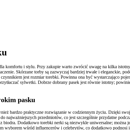
ku
la komfortu i stylu. Przy zakupie warto zwrócić uwagę na kilka istot
aczenie. Skórzane torby są zazwyczaj bardziej trwałe i eleganckie, 
ynnikiem jest rozmiar torebki. Powinna ona być wystarczająco pojemn
e przytłaczać sylwetki. Dobrze dobrany pasek jest równie istotny; po
rokim pasku
ównież bardzo praktyczne rozwiązanie w codziennym życiu. Dzięki swo
 do najważniejszych przedmiotów, co jest szczególnie przydatne podcz
a z biodra. Dodatkowo torebki nerki są niezwykle uniwersalne; można j
rnym wyborem wśród influencerów i celebrytów, co dodatkowo podnosi ic