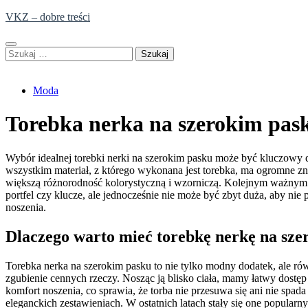
Skip
VKZ – dobre treści
to
content
Szukaj:
Moda
Torebka nerka na szerokim pas
Wybór idealnej torebki nerki na szerokim pasku może być kluczowy d
wszystkim materiał, z którego wykonana jest torebka, ma ogromne zn
większą różnorodność kolorystyczną i wzorniczą. Kolejnym ważnym cz
portfel czy klucze, ale jednocześnie nie może być zbyt duża, aby ni
noszenia.
Dlaczego warto mieć torebkę nerkę na sze
Torebka nerka na szerokim pasku to nie tylko modny dodatek, ale r
zgubienie cennych rzeczy. Nosząc ją blisko ciała, mamy łatwy dostęp
komfort noszenia, co sprawia, że torba nie przesuwa się ani nie spad
eleganckich zestawieniach. W ostatnich latach stały się one popula