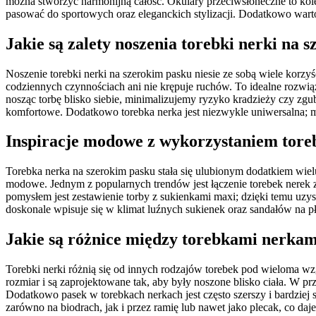
można stworzyć harmonijną całość. Okulary przeciwsłoneczne to kolej
pasować do sportowych oraz eleganckich stylizacji. Dodatkowo wart
Jakie są zalety noszenia torebki nerki na 
Noszenie torebki nerki na szerokim pasku niesie ze sobą wiele korzy
codziennych czynnościach ani nie krępuje ruchów. To idealne rozwią
nosząc torbę blisko siebie, minimalizujemy ryzyko kradzieży czy zgub
komfortowe. Dodatkowo torebka nerka jest niezwykle uniwersalna; mo
Inspiracje modowe z wykorzystaniem tore
Torebka nerka na szerokim pasku stała się ulubionym dodatkiem wie
modowe. Jednym z popularnych trendów jest łączenie torebek nerek 
pomysłem jest zestawienie torby z sukienkami maxi; dzięki temu uzy
doskonale wpisuje się w klimat luźnych sukienek oraz sandałów na p
Jakie są różnice między torebkami nerkam
Torebki nerki różnią się od innych rodzajów torebek pod wieloma wz
rozmiar i są zaprojektowane tak, aby były noszone blisko ciała. W 
Dodatkowo pasek w torebkach nerkach jest często szerszy i bardziej 
zarówno na biodrach, jak i przez ramię lub nawet jako plecak, co daje