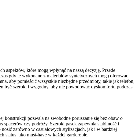
nych aspektów, które mogą wpłynąć na naszą decyzję. Przede
podczas gdy te wykonane z materiałów syntetycznych mogą oferować
a, aby pomieścić wszystkie niezbędne przedmioty, takie jak telefon,
winien być szeroki i wygodny, aby nie powodować dyskomfortu podczas
jej konstrukcji pozwala na swobodne poruszanie się bez obaw o
as spacerów czy podróży. Szeroki pasek zapewnia stabilność i
e nosić zarówno w casualowych stylizacjach, jak i w bardziej
h status jako must-have w każdej garderobie.