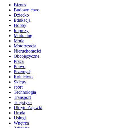
Biznes
Budownictwo
Dziecko
Edukacja
Hobby
Imprezy
Marketing
Moda
Motoryzacja
Nieruchomości
Obcojęzyczne
Praca
Prawo
Przemysł
Rolnictwo
Sklepy
sport
Technologia
Transport
Turystyka
Ukryte Zajawki
Uroda
Usługi
Wnętrza