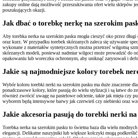
zakupy online dają możliwość przeszukiwania ofert wielu sklepów je
poszukujących okazji.
Jak dbać o torebkę nerkę na szerokim pask
Aby torebka nerka na szerokim pasku mogła cieszyć oko przez długi c
oraz kurz. W przypadku torebek skórzanych zaleca się używanie specja
wykonane z materiałów syntetycznych można przetrzeć wilgotną szma
skórzanych modeli, ponieważ nadmiar wilgoci może prowadzić do od
opakowaniu lub woreczku ochronnym, aby uniknąć zarysowań i defo
Jakie są najmodniejsze kolory torebek ne
Wybór koloru torebki nerki na szerokim pasku ma duże znaczenie dla c
ponadczasowe kolory, które pasują do wielu stylizacji i są łatwe do ze
również zwrócić uwagę na pastelowe odcienie, takie jak mięta czy p
wyborem będą intensywne barwy jak czerwień czy niebieski oraz wzo
Jakie akcesoria pasują do torebki nerki n
Torebka nerka na szerokim pasku to świetna baza dla wielu modnych a
elegancji. Delikatne naszyjniki lub większe kolczyki mogą podkreśl