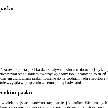
 pasku
ć zarówno prosta, jak i bardzo kreatywna. Kluczem do udanej stylizacj
resowymi oraz t-shirtem, tworząc wygodny look idealny na co dzień. M
z różnymi długościami paska; noszenie go na biodrach nadaje sportowe
etnie wygląda w połączeniu z ciemną torbą i odwrotnie.
zerokim pasku
 w wielu miejscach, zarówno stacjonarnie, jak i online. Wiele znanych
odwiedzić sklepy z odzieżą sportową oraz modowe butiki, które często 