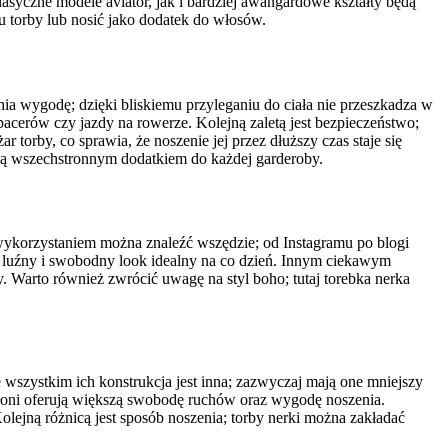
asyczne modele aviator, jak i bardziej awangardowe kształty będą
 torby lub nosić jako dodatek do włosów.
nia wygodę; dzięki bliskiemu przyleganiu do ciała nie przeszkadza w
acerów czy jazdy na rowerze. Kolejną zaletą jest bezpieczeństwo;
torby, co sprawia, że noszenie jej przez dłuższy czas staje się
 ją wszechstronnym dodatkiem do każdej garderoby.
 wykorzystaniem można znaleźć wszędzie; od Instagramu po blogi
y luźny i swobodny look idealny na co dzień. Innym ciekawym
 Warto również zwrócić uwagę na styl boho; tutaj torebka nerka
 wszystkim ich konstrukcja jest inna; zazwyczaj mają one mniejszy
 dłoni oferują większą swobodę ruchów oraz wygodę noszenia.
lejną różnicą jest sposób noszenia; torby nerki można zakładać