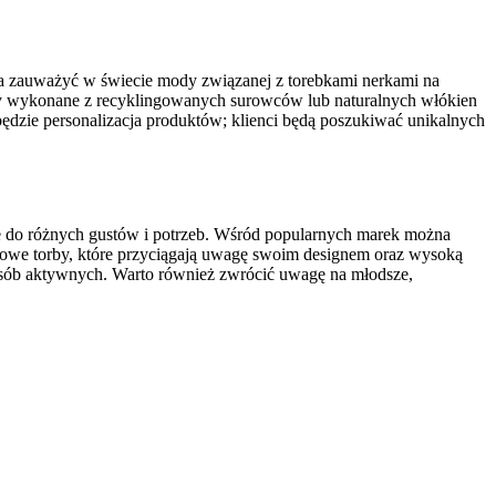
żna zauważyć w świecie mody związanej z torebkami nerkami na
torby wykonane z recyklingowanych surowców lub naturalnych włókien
dzie personalizacja produktów; klienci będą poszukiwać unikalnych
ane do różnych gustów i potrzeb. Wśród popularnych marek można
ylowe torby, które przyciągają uwagę swoim designem oraz wysoką
a osób aktywnych. Warto również zwrócić uwagę na młodsze,