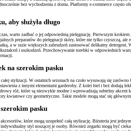
dnocześnie bez wychodzenia z domu. Platformy e-commerce często ofer
u, aby służyła długo
zas, warto zadbać o jej odpowiednią pielęgnację. Pierwszym krokiem j
lnych preparatów do pielęgnacji skóry, które nie tylko czyszczą, ale 
tką, a w razie większych zabrudzeń zastosować delikatny detergent. 
kształceń i uszkodzeń. Przechowywanie torebki w odpowiednich warun
rmacji.
rek na szerokim pasku
ałej stylizacji. W ostatnich sezonach na czoło wysuwają się zarówno kl
stawienia z innymi elementami garderoby. Z kolei biel i beż dodają lekk
udrowy róż, które są niezwykle modne i wprowadzają subtelny akcent k
ry kwiatowe czy geometryczne. Takie modele mogą stać się głównym p
a szerokim pasku
kcesoriów, które mogą uzupełnić całą stylizację. Biżuteria jest jedny
ić indywidualny styl noszącej je osoby. Również zegarki mogą być cie