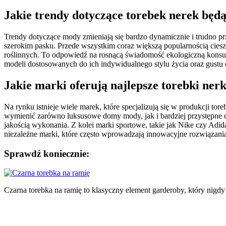
Jakie trendy dotyczące torebek nerek będ
Trendy dotyczące mody zmieniają się bardzo dynamicznie i trudno p
szerokim pasku. Przede wszystkim coraz większą popularnością ciesz
roślinnych. To odpowiedź na rosnącą świadomość ekologiczną konsum
modeli dostosowanych do ich indywidualnego stylu życia oraz gustu 
Jakie marki oferują najlepsze torebki ner
Na rynku istnieje wiele marek, które specjalizują się w produkcji 
wymienić zarówno luksusowe domy mody, jak i bardziej przystępne ce
jakością wykonania. Z kolei marki sportowe, takie jak Nike czy Adi
niezależne marki, które często wprowadzają innowacyjne rozwiązani
Sprawdź koniecznie:
Nawigacja
wpisu
Czarna torebka na ramię to klasyczny element garderoby, który nigd