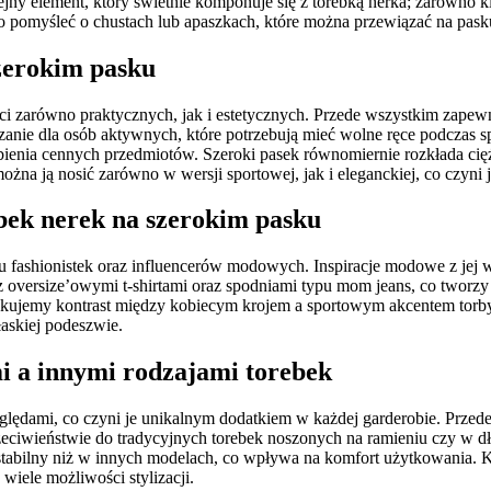
ny element, który świetnie komponuje się z torebką nerka; zarówno kl
o pomyśleć o chustach lub apaszkach, które można przewiązać na pasku
szerokim pasku
ści zarówno praktycznych, jak i estetycznych. Przede wszystkim zapew
zanie dla osób aktywnych, które potrzebują mieć wolne ręce podczas sp
ienia cennych przedmiotów. Szeroki pasek równomiernie rozkłada ciężar 
żna ją nosić zarówno w wersji sportowej, jak i eleganckiej, co czyni
bek nerek na szerokim pasku
lu fashionistek oraz influencerów modowych. Inspiracje modowe z jej
z oversize’owymi t-shirtami oraz spodniami typu mom jeans, co tworz
skujemy kontrast między kobiecym krojem a sportowym akcentem torby.
łaskiej podeszwie.
i a innymi rodzajami torebek
ględami, co czyni je unikalnym dodatkiem w każdej garderobie. Przede
przeciwieństwie do tradycyjnych torebek noszonych na ramieniu czy w
stabilny niż w innych modelach, co wpływa na komfort użytkowania. Ko
 wiele możliwości stylizacji.