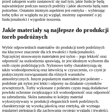
przed zakupem warto zastanowić się nad tym, jakie funkcje będą
najważniejsze podczas naszych podróży i jakie akcesoria będą nam
potrzebne. Ostatnim istotnym aspektem jest estetyka – wybierając
torbę tylko ze względu na jej wygląd, możemy zapomnieć o jej
funkcjonalności i wygodzie noszenia.
Jakie materiały są najlepsze do produkcji
toreb podróżnych
Wybór odpowiednich materiałów do produkcji toreb podróżnych
ma kluczowe znaczenie dla ich trwałości i funkcjonalności.
Najczęściej stosowanym materiałem jest nylon – jego lekkość oraz
odporność na uszkodzenia sprawiają, że jest idealnym wyborem dla
osób często podróżujących. Nylonowe torby charakteryzują się
także wodoodpornością oraz łatwością w czyszczeniu, co czyni je
praktycznymi rozwiązaniami dla różnych warunków
atmosferycznych. Innym popularnym materiałem jest poliester –
podobnie jak nylon jest lekki i odporny na działanie czynników
zewnętrznych. Torby wykonane z poliestru często mają dodatkowe
powłoki ochronne zwiększające ich wodoodporność oraz odporność
na zabrudzenia. Skóra naturalna to kolejny materiał
wykorzystywany w produkcji eleganckich toreb podróżnych;
charakteryzuje się wysoką jakością oraz estetyką, ale wymaga
regularnej pielęgnacji dla zachowania swojego wyglądu i trwałości.