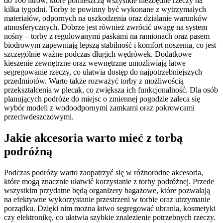
do 100 litrów, które pomieszczą wszystkie niezbędne rzeczy na
kilka tygodni. Torby te powinny być wykonane z wytrzymałych
materiałów, odpornych na uszkodzenia oraz działanie warunków
atmosferycznych. Dobrze jest również zwrócić uwagę na system
nośny – torby z regulowanymi paskami na ramionach oraz pasem
biodrowym zapewniają lepszą stabilność i komfort noszenia, co jest
szczególnie ważne podczas długich wędrówek. Dodatkowe
kieszenie zewnętrzne oraz wewnętrzne umożliwiają łatwe
segregowanie rzeczy, co ułatwia dostęp do najpotrzebniejszych
przedmiotów. Warto także rozważyć torby z możliwością
przekształcenia w plecak, co zwiększa ich funkcjonalność. Dla osób
planujących podróże do miejsc o zmiennej pogodzie zaleca się
wybór modeli z wodoodpornymi zamkami oraz pokrowcami
przeciwdeszczowymi.
Jakie akcesoria warto mieć z torbą
podróżną
Podczas podróży warto zaopatrzyć się w różnorodne akcesoria,
które mogą znacznie ułatwić korzystanie z torby podróżnej. Przede
wszystkim przydatne będą organizery bagażowe, które pozwalają
na efektywne wykorzystanie przestrzeni w torbie oraz utrzymanie
porządku. Dzięki nim można łatwo segregować ubrania, kosmetyki
czy elektronikę, co ułatwia szybkie znalezienie potrzebnych rzeczy.