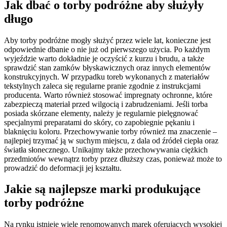
Jak dbać o torby podróżne aby służyły
długo
Aby torby podróżne mogły służyć przez wiele lat, konieczne jest
odpowiednie dbanie o nie już od pierwszego użycia. Po każdym
wyjeździe warto dokładnie je oczyścić z kurzu i brudu, a także
sprawdzić stan zamków błyskawicznych oraz innych elementów
konstrukcyjnych. W przypadku toreb wykonanych z materiałów
tekstylnych zaleca się regularne pranie zgodnie z instrukcjami
producenta. Warto również stosować impregnaty ochronne, które
zabezpieczą materiał przed wilgocią i zabrudzeniami. Jeśli torba
posiada skórzane elementy, należy je regularnie pielęgnować
specjalnymi preparatami do skóry, co zapobiegnie pękaniu i
blaknięciu koloru. Przechowywanie torby również ma znaczenie –
najlepiej trzymać ją w suchym miejscu, z dala od źródeł ciepła oraz
światła słonecznego. Unikajmy także przechowywania ciężkich
przedmiotów wewnątrz torby przez dłuższy czas, ponieważ może to
prowadzić do deformacji jej kształtu.
Jakie są najlepsze marki produkujące
torby podróżne
Na rynku istnieje wiele renomowanych marek oferujących wysokiej