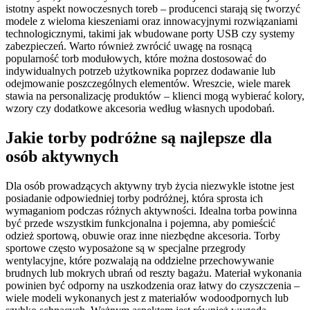
istotny aspekt nowoczesnych toreb – producenci starają się tworzyć
modele z wieloma kieszeniami oraz innowacyjnymi rozwiązaniami
technologicznymi, takimi jak wbudowane porty USB czy systemy
zabezpieczeń. Warto również zwrócić uwagę na rosnącą
popularność torb modułowych, które można dostosować do
indywidualnych potrzeb użytkownika poprzez dodawanie lub
odejmowanie poszczególnych elementów. Wreszcie, wiele marek
stawia na personalizację produktów – klienci mogą wybierać kolory,
wzory czy dodatkowe akcesoria według własnych upodobań.
Jakie torby podróżne są najlepsze dla
osób aktywnych
Dla osób prowadzących aktywny tryb życia niezwykle istotne jest
posiadanie odpowiedniej torby podróżnej, która sprosta ich
wymaganiom podczas różnych aktywności. Idealna torba powinna
być przede wszystkim funkcjonalna i pojemna, aby pomieścić
odzież sportową, obuwie oraz inne niezbędne akcesoria. Torby
sportowe często wyposażone są w specjalne przegrody
wentylacyjne, które pozwalają na oddzielne przechowywanie
brudnych lub mokrych ubrań od reszty bagażu. Materiał wykonania
powinien być odporny na uszkodzenia oraz łatwy do czyszczenia –
wiele modeli wykonanych jest z materiałów wodoodpornych lub