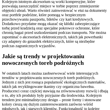
Kolejnym istotnym akcesorium są worki kompresyjne, które
pozwalają zaoszczędzić miejsce w torbie poprzez zmniejszenie
objętości ubrań. Warto również zainwestować w etui na dokumenty
oraz portfele podróżne, które pomogą w bezpiecznym
przechowywaniu paszportu, biletów czy kart kredytowych.
Dodatkowo przydatne mogą okazać się kłódki zabezpieczające
torbę przed kradzieżą oraz specjalne pokrowce ochronne, które
chronią bagaż przed uszkodzeniami podczas transportu. Nie można
zapominać o akcesoriach elektronicznych, takich jak powerbanki
czy adaptery do gniazdek elektrycznych, które są niezbędne
podczas zagranicznych wyjazdów.
Jakie są trendy w projektowaniu
nowoczesnych toreb podróżnych
W ostatnich latach można zaobserwować wiele interesujących
trendów w projektowaniu nowoczesnych toreb podróżnych.
Jednym z nich jest rosnąca popularność ekologicznych materiałów,
takich jak recyklingowane tkaniny czy organiczna bawełna.
Producenci coraz częściej stawiają na zrównoważony rozwój i dbają
o to, aby ich produkty były przyjazne dla środowiska. Kolejnym
trendem jest minimalistyczny design – proste formy i stonowane
kolory cieszą się dużym zainteresowaniem zarówno wśród
młodszych, jak i starszych klientów. Funkcjonalność to kolejny