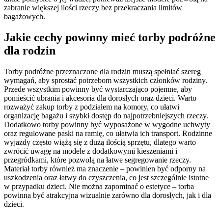
zabranie większej ilości rzeczy bez przekraczania limitów
bagażowych.
Jakie cechy powinny mieć torby podróżne
dla rodzin
Torby podróżne przeznaczone dla rodzin muszą spełniać szereg
wymagań, aby sprostać potrzebom wszystkich członków rodziny.
Przede wszystkim powinny być wystarczająco pojemne, aby
pomieścić ubrania i akcesoria dla dorosłych oraz dzieci. Warto
rozważyć zakup torby z podziałem na komory, co ułatwi
organizację bagażu i szybki dostęp do najpotrzebniejszych rzeczy.
Dodatkowo torby powinny być wyposażone w wygodne uchwyty
oraz regulowane paski na ramię, co ułatwia ich transport. Rodzinne
wyjazdy często wiążą się z dużą ilością sprzętu, dlatego warto
zwrócić uwagę na modele z dodatkowymi kieszeniami i
przegródkami, które pozwolą na łatwe segregowanie rzeczy.
Materiał torby również ma znaczenie – powinien być odporny na
uszkodzenia oraz łatwy do czyszczenia, co jest szczególnie istotne
w przypadku dzieci. Nie można zapominać o estetyce – torba
powinna być atrakcyjna wizualnie zarówno dla dorosłych, jak i dla
dzieci.