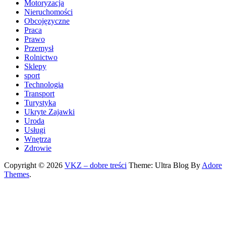
Motoryzacja
Nieruchomości
Obcojęzyczne
Praca
Prawo
Przemysł
Rolnictwo
Sklepy
sport
Technologia
Transport
Turystyka
Ukryte Zajawki
Uroda
Usługi
Wnętrza
Zdrowie
Copyright © 2026
VKZ – dobre treści
Theme: Ultra Blog By
Adore
Themes
.