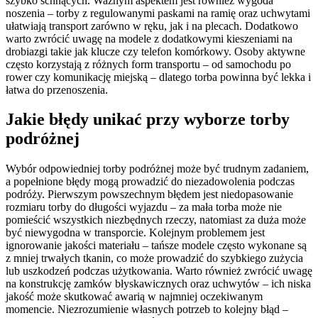
szybko schnących. Ważnym aspektem jest również wygoda
noszenia – torby z regulowanymi paskami na ramię oraz uchwytami
ułatwiają transport zarówno w ręku, jak i na plecach. Dodatkowo
warto zwrócić uwagę na modele z dodatkowymi kieszeniami na
drobiazgi takie jak klucze czy telefon komórkowy. Osoby aktywne
często korzystają z różnych form transportu – od samochodu po
rower czy komunikację miejską – dlatego torba powinna być lekka i
łatwa do przenoszenia.
Jakie błędy unikać przy wyborze torby
podróżnej
Wybór odpowiedniej torby podróżnej może być trudnym zadaniem,
a popełnione błędy mogą prowadzić do niezadowolenia podczas
podróży. Pierwszym powszechnym błędem jest niedopasowanie
rozmiaru torby do długości wyjazdu – za mała torba może nie
pomieścić wszystkich niezbędnych rzeczy, natomiast za duża może
być niewygodna w transporcie. Kolejnym problemem jest
ignorowanie jakości materiału – tańsze modele często wykonane są
z mniej trwałych tkanin, co może prowadzić do szybkiego zużycia
lub uszkodzeń podczas użytkowania. Warto również zwrócić uwagę
na konstrukcję zamków błyskawicznych oraz uchwytów – ich niska
jakość może skutkować awarią w najmniej oczekiwanym
momencie. Niezrozumienie własnych potrzeb to kolejny błąd –