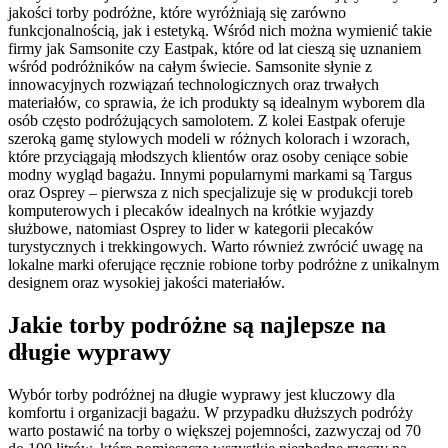
jakości torby podróżne, które wyróżniają się zarówno
funkcjonalnością, jak i estetyką. Wśród nich można wymienić takie
firmy jak Samsonite czy Eastpak, które od lat cieszą się uznaniem
wśród podróżników na całym świecie. Samsonite słynie z
innowacyjnych rozwiązań technologicznych oraz trwałych
materiałów, co sprawia, że ich produkty są idealnym wyborem dla
osób często podróżujących samolotem. Z kolei Eastpak oferuje
szeroką gamę stylowych modeli w różnych kolorach i wzorach,
które przyciągają młodszych klientów oraz osoby ceniące sobie
modny wygląd bagażu. Innymi popularnymi markami są Targus
oraz Osprey – pierwsza z nich specjalizuje się w produkcji toreb
komputerowych i plecaków idealnych na krótkie wyjazdy
służbowe, natomiast Osprey to lider w kategorii plecaków
turystycznych i trekkingowych. Warto również zwrócić uwagę na
lokalne marki oferujące ręcznie robione torby podróżne z unikalnym
designem oraz wysokiej jakości materiałów.
Jakie torby podróżne są najlepsze na
długie wyprawy
Wybór torby podróżnej na długie wyprawy jest kluczowy dla
komfortu i organizacji bagażu. W przypadku dłuższych podróży
warto postawić na torby o większej pojemności, zazwyczaj od 70