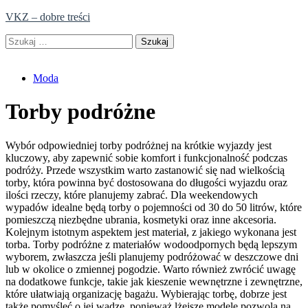
Skip
VKZ – dobre treści
to
Szukaj:
content
Moda
Torby podróżne
Wybór odpowiedniej torby podróżnej na krótkie wyjazdy jest
kluczowy, aby zapewnić sobie komfort i funkcjonalność podczas
podróży. Przede wszystkim warto zastanowić się nad wielkością
torby, która powinna być dostosowana do długości wyjazdu oraz
ilości rzeczy, które planujemy zabrać. Dla weekendowych
wypadów idealne będą torby o pojemności od 30 do 50 litrów, które
pomieszczą niezbędne ubrania, kosmetyki oraz inne akcesoria.
Kolejnym istotnym aspektem jest materiał, z jakiego wykonana jest
torba. Torby podróżne z materiałów wodoodpornych będą lepszym
wyborem, zwłaszcza jeśli planujemy podróżować w deszczowe dni
lub w okolice o zmiennej pogodzie. Warto również zwrócić uwagę
na dodatkowe funkcje, takie jak kieszenie wewnętrzne i zewnętrzne,
które ułatwiają organizację bagażu. Wybierając torbę, dobrze jest
także pomyśleć o jej wadze, ponieważ lżejsze modele pozwolą na