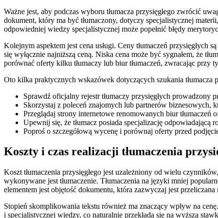
Ważne jest, aby podczas wyboru tłumacza przysięgłego zwrócić uwagę 
dokument, który ma być tłumaczony, dotyczy specjalistycznej materi
odpowiedniej wiedzy specjalistycznej może popełnić błędy merytor
Kolejnym aspektem jest cena usługi. Ceny tłumaczeń przysięgłych są 
się wyłącznie najniższą ceną. Niska cena może być sygnałem, że tł
porównać oferty kilku tłumaczy lub biur tłumaczeń, zwracając przy ty
Oto kilka praktycznych wskazówek dotyczących szukania tłumacza p
Sprawdź oficjalny rejestr tłumaczy przysięgłych prowadzony p
Skorzystaj z poleceń znajomych lub partnerów biznesowych, kt
Przeglądaj strony internetowe renomowanych biur tłumaczeń of
Upewnij się, że tłumacz posiada specjalizację odpowiadającą 
Poproś o szczegółową wycenę i porównaj oferty przed podjęci
Koszty i czas realizacji tłumaczenia przy
Koszt tłumaczenia przysięgłego jest uzależniony od wielu czynników,
wykonywane jest tłumaczenie. Tłumaczenia na języki mniej popular
elementem jest objętość dokumentu, która zazwyczaj jest przeliczana
Stopień skomplikowania tekstu również ma znaczący wpływ na cenę.
i specjalistycznej wiedzy, co naturalnie przekłada się na wyższą st