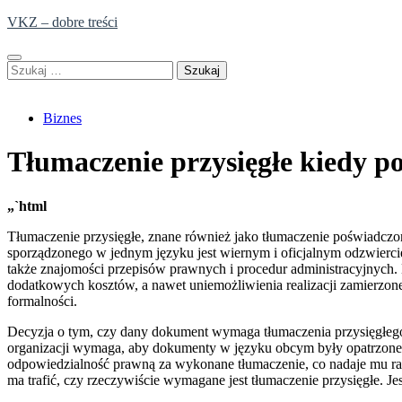
Skip
VKZ – dobre treści
to
content
Szukaj:
Biznes
Tłumaczenie przysięgłe kiedy p
„`html
Tłumaczenie przysięgłe, znane również jako tłumaczenie poświadcz
sporządzonego w jednym języku jest wiernym i oficjalnym odzwiercie
także znajomości przepisów prawnych i procedur administracyjnych
dodatkowych kosztów, a nawet uniemożliwienia realizacji zamierzone
formalności.
Decyzja o tym, czy dany dokument wymaga tłumaczenia przysięgłego, 
organizacji wymaga, aby dokumenty w języku obcym były opatrzone pi
odpowiedzialność prawną za wykonane tłumaczenie, co nadaje mu ran
ma trafić, czy rzeczywiście wymagane jest tłumaczenie przysięgłe. 