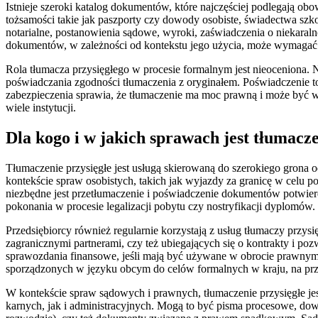
Istnieje szeroki katalog dokumentów, które najczęściej podlegają ob
tożsamości takie jak paszporty czy dowody osobiste, świadectwa sz
notarialne, postanowienia sądowe, wyroki, zaświadczenia o niekaraln
dokumentów, w zależności od kontekstu jego użycia, może wymagać 
Rola tłumacza przysięgłego w procesie formalnym jest nieoceniona. N
poświadczania zgodności tłumaczenia z oryginałem. Poświadczenie to
zabezpieczenia sprawia, że tłumaczenie ma moc prawną i może być w
wiele instytucji.
Dla kogo i w jakich sprawach jest tłumacze
Tłumaczenie przysięgłe jest usługą skierowaną do szerokiego grona
kontekście spraw osobistych, takich jak wyjazdy za granicę w celu 
niezbędne jest przetłumaczenie i poświadczenie dokumentów potwierd
pokonania w procesie legalizacji pobytu czy nostryfikacji dyplomów.
Przedsiębiorcy również regularnie korzystają z usług tłumaczy przy
zagranicznymi partnerami, czy też ubiegających się o kontrakty i po
sprawozdania finansowe, jeśli mają być używane w obrocie prawnym 
sporządzonych w języku obcym do celów formalnych w kraju, na przyk
W kontekście spraw sądowych i prawnych, tłumaczenie przysięgłe 
karnych, jak i administracyjnych. Mogą to być pisma procesowe, do