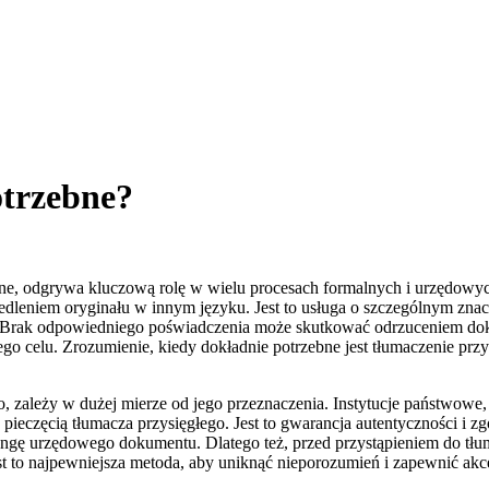
otrzebne?
one, odgrywa kluczową rolę w wielu procesach formalnych i urzędowy
dleniem oryginału w innym języku. Jest to usługa o szczególnym znacz
. Brak odpowiedniego poświadczenia może skutkować odrzuceniem dok
go celu. Zrozumienie, kiedy dokładnie potrzebne jest tłumaczenie pr
zależy w dużej mierze od jego przeznaczenia. Instytucje państwowe, są
eczęcią tłumacza przysięgłego. Jest to gwarancja autentyczności i zg
gę urzędowego dokumentu. Dlatego też, przed przystąpieniem do tłuma
Jest to najpewniejsza metoda, aby uniknąć nieporozumień i zapewnić a