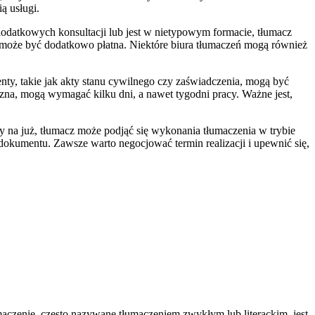
ą usługi.
dodatkowych konsultacji lub jest w nietypowym formacie, tłumacz
może być dodatkowo płatna. Niektóre biura tłumaczeń mogą również
nty, takie jak akty stanu cywilnego czy zaświadczenia, mogą być
zna, mogą wymagać kilku dni, a nawet tygodni pracy. Ważne jest,
y na już, tłumacz może podjąć się wykonania tłumaczenia w trybie
 dokumentu. Zawsze warto negocjować termin realizacji i upewnić się,
aczenie, często nazywane tłumaczeniem zwykłym lub literackim, jest