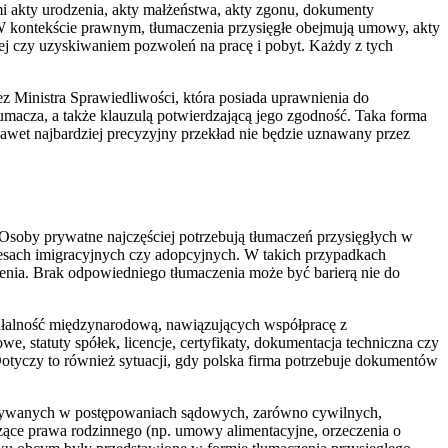
ymi akty urodzenia, akty małżeństwa, akty zgonu, dokumenty
 W kontekście prawnym, tłumaczenia przysięgłe obejmują umowy, akty
czej czy uzyskiwaniem pozwoleń na pracę i pobyt. Każdy z tych
ez Ministra Sprawiedliwości, która posiada uprawnienia do
umacza, a także klauzulą potwierdzającą jego zgodność. Taka forma
wet najbardziej precyzyjny przekład nie będzie uznawany przez
Osoby prywatne najczęściej potrzebują tłumaczeń przysięgłych w
ocesach imigracyjnych czy adopcyjnych. W takich przypadkach
ienia. Brak odpowiedniego tłumaczenia może być barierą nie do
ziałalność międzynarodową, nawiązujących współpracę z
, statuty spółek, licencje, certyfikaty, dokumentacja techniczna czy
otyczy to również sytuacji, gdy polska firma potrzebuje dokumentów
ystywanych w postępowaniach sądowych, zarówno cywilnych,
zące prawa rodzinnego (np. umowy alimentacyjne, orzeczenia o