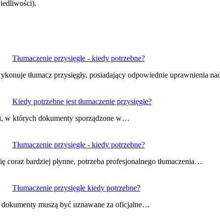
iedliwości).
Tłumaczenie przysięgłe - kiedy potrzebne?
e wykonuje tłumacz przysięgły, posiadający odpowiednie uprawnienia n
Kiedy potrzebne jest tłumaczenie przysięgłe?
ami, w których dokumenty sporządzone w…
Tłumaczenie przysięgłe - kiedy potrzebne?
się coraz bardziej płynne, potrzeba profesjonalnego tłumaczenia…
Tłumaczenie przysięgłe kiedy potrzebne?
ych dokumenty muszą być uznawane za oficjalne…