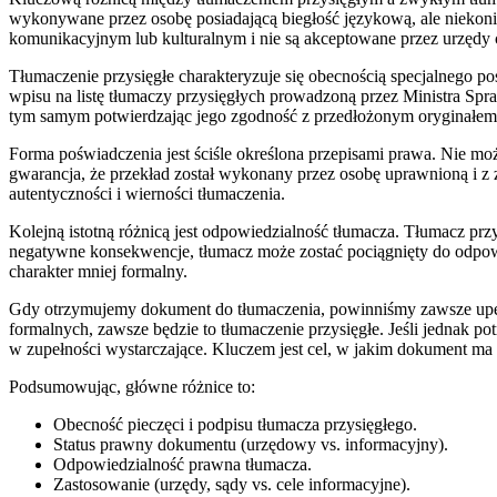
wykonywane przez osobę posiadającą biegłość językową, ale niekoni
komunikacyjnym lub kulturalnym i nie są akceptowane przez urzędy 
Tłumaczenie przysięgłe charakteryzuje się obecnością specjalnego p
wpisu na listę tłumaczy przysięgłych prowadzoną przez Ministra Spr
tym samym potwierdzając jego zgodność z przedłożonym oryginałe
Forma poświadczenia jest ściśle określona przepisami prawa. Nie mo
gwarancja, że przekład został wykonany przez osobę uprawnioną i z
autentyczności i wierności tłumaczenia.
Kolejną istotną różnicą jest odpowiedzialność tłumacza. Tłumacz p
negatywne konsekwencje, tłumacz może zostać pociągnięty do odpowie
charakter mniej formalny.
Gdy otrzymujemy dokument do tłumaczenia, powinniśmy zawsze upewni
formalnych, zawsze będzie to tłumaczenie przysięgłe. Jeśli jednak p
w zupełności wystarczające. Kluczem jest cel, w jakim dokument ma 
Podsumowując, główne różnice to:
Obecność pieczęci i podpisu tłumacza przysięgłego.
Status prawny dokumentu (urzędowy vs. informacyjny).
Odpowiedzialność prawna tłumacza.
Zastosowanie (urzędy, sądy vs. cele informacyjne).