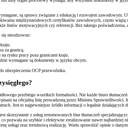
lub inny organ procesowy wymaga, aby wszystkie dokumenty w języku
wymagane, są sprawy związane z edukacją i rozwojem zawodowym. Ubieg
uzyskiwania międzynarodowych certyfikatów zawodowych, często wiążą 
że listów motywacyjnych czy referencji. Bez takiego poświadczenia,
e się nieodzowne:
kraju.
u za granicą.
 na rynku pracy poza granicami kraju.
 gdzie wymagane są dokumenty w języku obcym.
do ubezpieczenia OCP przewoźnika.
zysięgłego?
dłowego przebiegu wszelkich formalności. Nie każde biuro tłumaczeń o
 wpisani na oficjalną listę prowadzoną przez Ministra Sprawiedliwości
rach. Jest to najpewniejsze źródło informacji o legalnie działających 
st skorzystanie z usług renomowanych biur tłumaczeń specjalizującyc
 co pozwala na szybkie i efektywne zrealizowanie nawet najbardziej 
 usługi oraz terminową realizację. Warto sprawdzić opinie o danym bi