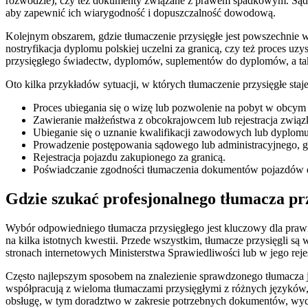
rozwodzie), czy też dokumenty związane z prawem spadkowym. Sąd 
aby zapewnić ich wiarygodność i dopuszczalność dowodową.
Kolejnym obszarem, gdzie tłumaczenie przysięgłe jest powszechnie 
nostryfikacja dyplomu polskiej uczelni za granicą, czy też proces 
przysięgłego świadectw, dyplomów, suplementów do dyplomów, a tak
Oto kilka przykładów sytuacji, w których tłumaczenie przysięgłe staj
Proces ubiegania się o wizę lub pozwolenie na pobyt w obcym 
Zawieranie małżeństwa z obcokrajowcem lub rejestracja związk
Ubieganie się o uznanie kwalifikacji zawodowych lub dyplomu
Prowadzenie postępowania sądowego lub administracyjnego,
Rejestracja pojazdu zakupionego za granicą.
Poświadczanie zgodności tłumaczenia dokumentów pojazdów 
Gdzie szukać profesjonalnego tłumacza pr
Wybór odpowiedniego tłumacza przysięgłego jest kluczowy dla prawi
na kilka istotnych kwestii. Przede wszystkim, tłumacze przysięgli są
stronach internetowych Ministerstwa Sprawiedliwości lub w jego rejest
Często najlepszym sposobem na znalezienie sprawdzonego tłumacza je
współpracują z wieloma tłumaczami przysięgłymi z różnych języków,
obsługę, w tym doradztwo w zakresie potrzebnych dokumentów, wycenę