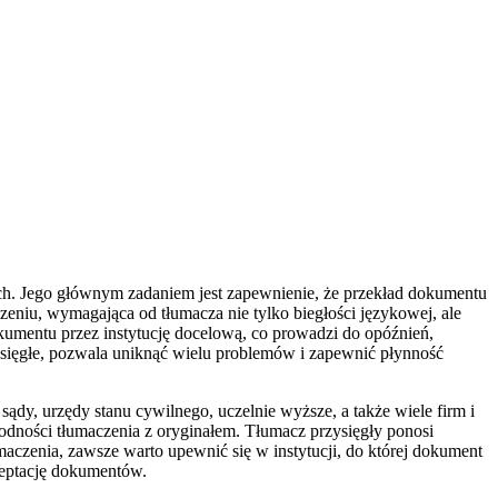
ch. Jego głównym zadaniem jest zapewnienie, że przekład dokumentu
eniu, wymagająca od tłumacza nie tylko biegłości językowej, ale
umentu przez instytucję docelową, co prowadzi do opóźnień,
zysięgłe, pozwala uniknąć wielu problemów i zapewnić płynność
dy, urzędy stanu cywilnego, uczelnie wyższe, a także wiele firm i
odności tłumaczenia z oryginałem. Tłumacz przysięgły ponosi
czenia, zawsze warto upewnić się w instytucji, do której dokument
kceptację dokumentów.