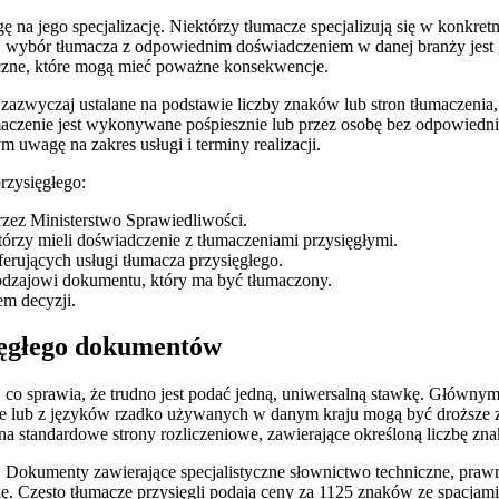
na jego specjalizację. Niektórzy tłumacze specjalizują się w konkret
i, wybór tłumacza z odpowiednim doświadczeniem w danej branży jest 
yczne, które mogą mieć poważne konsekwencje.
zazwyczaj ustalane na podstawie liczby znaków lub stron tłumaczenia, 
umaczenie jest wykonywane pośpiesznie lub przez osobę bez odpowiedni
m uwagę na zakres usługi i terminy realizacji.
rzysięgłego:
rzez Ministerstwo Sprawiedliwości.
órzy mieli doświadczenie z tłumaczeniami przysięgłymi.
erujących usługi tłumacza przysięgłego.
rodzajowi dokumentu, który ma być tłumaczony.
em decyzji.
sięgłego dokumentów
 co sprawia, że trudno jest podać jedną, uniwersalną stawkę. Głównym
ne lub z języków rzadko używanych w danym kraju mogą być droższe 
 na standardowe strony rozliczeniowe, zawierające określoną liczbę zn
 Dokumenty zawierające specjalistyczne słownictwo techniczne, pra
awkę. Często tłumacze przysięgli podają ceny za 1125 znaków ze spacja