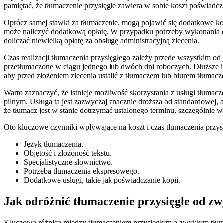
pamiętać, że tłumaczenie przysięgłe zawiera w sobie koszt poświadcze
Oprócz samej stawki za tłumaczenie, mogą pojawić się dodatkowe kos
może naliczyć dodatkową opłatę. W przypadku potrzeby wykonania d
doliczać niewielką opłatę za obsługę administracyjną zlecenia.
Czas realizacji tłumaczenia przysięgłego zależy przede wszystkim od
przetłumaczone w ciągu jednego lub dwóch dni roboczych. Dłuższe i 
aby przed złożeniem zlecenia ustalić z tłumaczem lub biurem tłumaczeń
Warto zaznaczyć, że istnieje możliwość skorzystania z usługi tłuma
pilnym. Usługa ta jest zazwyczaj znacznie droższa od standardowej, 
że tłumacz jest w stanie dotrzymać ustalonego terminu, szczególni
Oto kluczowe czynniki wpływające na koszt i czas tłumaczenia przys
Język tłumaczenia.
Objętość i złożoność tekstu.
Specjalistyczne słownictwo.
Potrzeba tłumaczenia ekspresowego.
Dodatkowe usługi, takie jak poświadczanie kopii.
Jak odróżnić tłumaczenie przysięgłe od z
Kluczową różnicą między tłumaczeniem przysięgłym a zwykłym tłumac