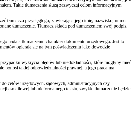
nałem. Takie tłumaczenia służą zazwyczaj celom informacyjnym,
ęć tłumacza przysięgłego, zawierająca jego imię, nazwisko, numer
ykonane tłumaczenie. Tłumacz składa pod tłumaczeniem swój podpis,
głego nadają tłumaczeniu charakter dokumentu urzędowego. Jest to
kumentów opierają się na tym poświadczeniu jako dowodzie
W przypadku wykrycia błędów lub niedokładności, które mogłyby mieć
e ponosi takiej odpowiedzialności prawnej, a jego praca ma
nt do celów urzędowych, sądowych, administracyjnych czy
encji e-mailowej lub nieformalnego tekstu, zwykłe tłumaczenie będzie