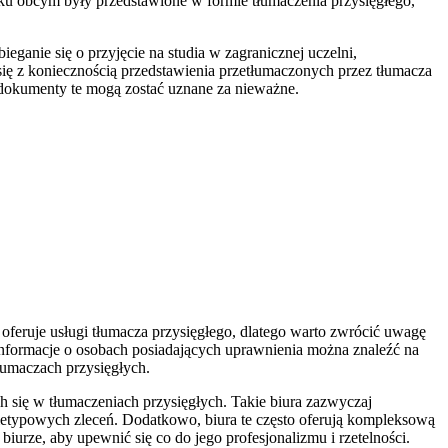
 obcym były przedstawione w formie tłumaczenia przysięgłego,
anie się o przyjęcie na studia w zagranicznej uczelni,
się z koniecznością przedstawienia przetłumaczonych przez tłumacza
 dokumenty te mogą zostać uznane za nieważne.
feruje usługi tłumacza przysięgłego, dlatego warto zwrócić uwagę
. Informacje o osobach posiadających uprawnienia można znaleźć na
tłumaczach przysięgłych.
h się w tłumaczeniach przysięgłych. Takie biura zazwyczaj
nietypowych zleceń. Dodatkowo, biura te często oferują kompleksową
urze, aby upewnić się co do jego profesjonalizmu i rzetelności.