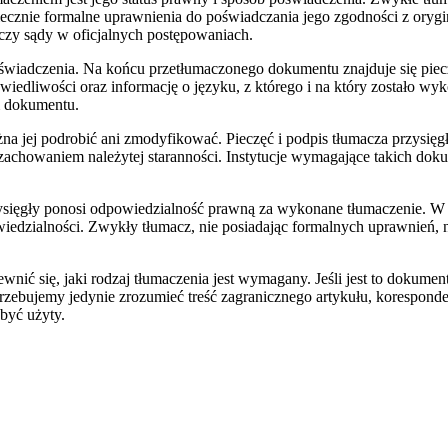
ecznie formalne uprawnienia do poświadczania jego zgodności z orygi
czy sądy w oficjalnych postępowaniach.
oświadczenia. Na końcu przetłumaczonego dokumentu znajduje się piecz
awiedliwości oraz informację o języku, z którego i na który zostało w
m dokumentu.
żna jej podrobić ani zmodyfikować. Pieczęć i podpis tłumacza przysię
 zachowaniem należytej staranności. Instytucje wymagające takich do
rzysięgły ponosi odpowiedzialność prawną za wykonane tłumaczenie. 
dzialności. Zwykły tłumacz, nie posiadając formalnych uprawnień, ni
ć się, jaki rodzaj tłumaczenia jest wymagany. Jeśli jest to dokume
otrzebujemy jedynie zrozumieć treść zagranicznego artykułu, korespond
być użyty.