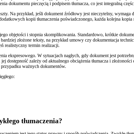
nia dokumentu pieczęcią i podpisem tłumacza, co jest integralną części
zty. Na przykład, jeśli dokument źródłowy jest nieczytelny, wymaga 
odatkowych kopii tłumaczenia poświadczonego, każda kolejna kopia 
 jego objętości i stopnia skomplikowania. Standardowo, krótkie dokume
bardziej złożone teksty, na przykład umowy czy dokumentacja technic
 realistyczny termin realizacji.
czenia ekspresowego. W sytuacjach nagłych, gdy dokument jest potrzebn
a jej dostępność zależy od aktualnego obciążenia tłumacza i złożoności
e w przypadku ważnych dokumentów.
ięgłego:
wykłego tłumaczenia?
zeniem jest jego status prawny i sposób poświadczenia. Zwykłe tłum