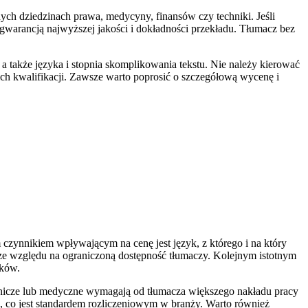
nych dziedzinach prawa, medycyny, finansów czy techniki. Jeśli
gwarancją najwyższej jakości i dokładności przekładu. Tłumacz bez
a także języka i stopnia skomplikowania tekstu. Nie należy kierować
ch kwalifikacji. Zawsze warto poprosić o szczegółową wycenę i
 czynnikiem wpływającym na cenę jest język, z którego i na który
ze względu na ograniczoną dostępność tłumaczy. Kolejnym istotnym
aków.
wnicze lub medyczne wymagają od tłumacza większego nakładu pracy
mi, co jest standardem rozliczeniowym w branży. Warto również