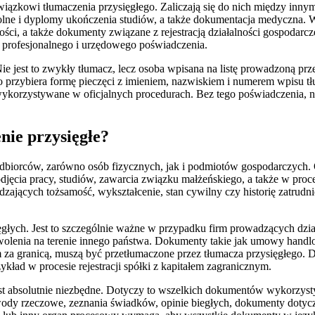
owiązkowi tłumaczenia przysięgłego. Zaliczają się do nich między inn
kolne i dyplomy ukończenia studiów, a także dokumentacja medyczna.
ości, a także dokumenty związane z rejestracją działalności gospodar
profesjonalnego i urzędowego poświadczenia.
ie jest to zwykły tłumacz, lecz osoba wpisana na listę prowadzoną prz
 przybiera formę pieczęci z imieniem, nazwiskiem i numerem wpisu tł
ykorzystywane w oficjalnych procedurach. Bez tego poświadczenia, na
nie przysięgłe?
 odbiorców, zarówno osób fizycznych, jak i podmiotów gospodarczych. 
podjęcia pracy, studiów, zawarcia związku małżeńskiego, a także w pr
zających tożsamość, wykształcenie, stan cywilny czy historię zatrudn
sięgłych. Jest to szczególnie ważne w przypadku firm prowadzących d
zwolenia na terenie innego państwa. Dokumenty takie jak umowy handlowe
za granicą, muszą być przetłumaczone przez tłumacza przysięgłego. D
ład w procesie rejestracji spółki z kapitałem zagranicznym.
jest absolutnie niezbędne. Dotyczy to wszelkich dokumentów wykorz
wody rzeczowe, zeznania świadków, opinie biegłych, dokumenty dotyc