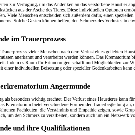
ten zur Verfügung, um das Andenken an das verstorbene Haustier ang
stücken aus der Asche des Tieres. Diese individuellen Optionen ermögl
affen. Viele Menschen entscheiden sich außerdem dafür, einen speziell
rinnerns. Solche Gesten können helfen, den Schmerz des Verlustes in e
nde im Trauerprozess
rauerprozess vieler Menschen nach dem Verlust eines geliebten Hausti
müssen anerkannt und verarbeitet werden können. Das Krematorium biete
it. Indem es Raum für Erinnerungen schafft und Möglichkeiten zur Würd
 einer individuellen Beisetzung oder spezieller Gedenkarbeiten kann 
Tierkrematorium Angermunde
 als besonders wichtig erachtet. Der Verlust eines Haustieres kann f
Das Krematorium bietet verschiedene Formen der Trauerbegleitung an, d
rfahrenen Fachleuten, die Verständnis und Empathie zeigen, sowie Gru
reich, um den Schmerz zu verarbeiten, sondern auch um ein Netzwerk vo
de und ihre Qualifikationen