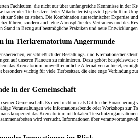
ten Fachleuten, die nicht nur über umfangreiche Kenntnisse in der Kre
 trauernder Tierbesitzer. Jeder Mitarbeiter ist speziell geschult im
eit zur Seite zu stehen. Die Kombination aus technischer Expertise u
durchzuführen, sondern auch eine Atmosphäre des Vertrauens und des R
ten Stand in Bezug auf bestmögliche Praktiken und neue Entwicklungen i
iken im Tierkrematorium Angermunde
ensbereichen, einschließlich der Bestattungs- und Kremationsdienstlei
kungen auf unseren Planeten zu minimieren. Dazu gehört beispielswei
dem das Krematorium umweltfreundliche Alternativen anbietet, ermögli
st besonders wichtig für viele Tierbesitzer, die eine enge Verbindung zu
de in der Gemeinschaft
seiner Gemeinschaft. Es dient nicht nur als Ort für die Einäscherung 
lmäßige Veranstaltungen wie Informationsabende oder Workshops zur T
hinaus kooperiert das Krematorium mit lokalen Tierschutzorganisation
 Zusammenarbeiten wird versucht, Informationen über verantwortungsv
unde: Innovationen im Blick