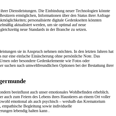
 ihrer Dienstleistungen. Die Einbindung neuer Technologien könnte
 Besitzern ermöglichen, Informationen über den Status ihrer Anfrage
möglichkeiten; personalisierte digitale Gedenkseiten könnten
lmäßig aktualisiert werden, um sie optimal auf neue
gleichzeitig neue Standards in der Branche zu setzen.
eistungen sie in Anspruch nehmen möchten. In den letzten Jahren hat
ls nur eine einfache Einäscherung ohne persönliche Note. Das
re Urnen oder besondere Gedenkelemente wie Fotos oder
r suchen nach umweltfreundlichen Optionen bei der Bestattung ihrer
ngermunde
sondern beeinflusst auch unser emotionales Wohlbefinden erheblich.
 auch zum Feiern des Lebens ihres Haustieres an einem Ort voller
 – sowohl emotional als auch psychisch – weshalb das Krematorium
, empathische Begleitung sowie individuelle
erungen lebendig halten kann .