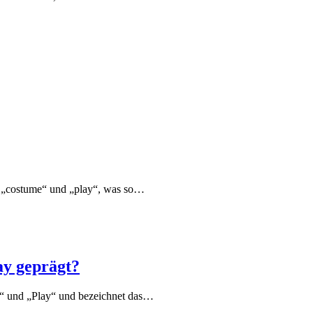
n „costume“ und „play“, was so…
ay geprägt?
e“ und „Play“ und bezeichnet das…