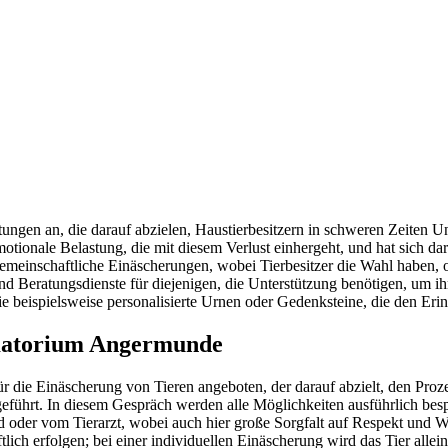
ngen an, die darauf abzielen, Haustierbesitzern in schweren Zeiten Unt
tionale Belastung, die mit diesem Verlust einhergeht, und hat sich dara
emeinschaftliche Einäscherungen, wobei Tierbesitzer die Wahl haben, o
d Beratungsdienste für diejenigen, die Unterstützung benötigen, um i
e beispielsweise personalisierte Urnen oder Gedenksteine, die den Erin
ematorium Angermunde
r die Einäscherung von Tieren angeboten, der darauf abzielt, den Proze
geführt. In diesem Gespräch werden alle Möglichkeiten ausführlich b
oder vom Tierarzt, wobei auch hier große Sorgfalt auf Respekt und Würd
lich erfolgen; bei einer individuellen Einäscherung wird das Tier allei