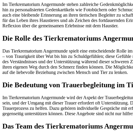
Im Tierkrematorium Angermunde stehen zahlreiche Gedenkmöglichkei
hin zu personalisierten Gedenkartikeln wie Fotobüchern oder Schmuck
auch eine bleibende Erinnerung an ihren tierischen Begleiter zu sch
für das Leben ihres Haustieres und als Zeichen des fortdauernden E
Reflexion über die gemeinsamen Erlebnisse mit dem Haustier.
Die Rolle des Tierkrematoriums Angermu
Das Tierkrematorium Angermunde spielt eine entscheidende Rolle im T
– von Traurigkeit über Wut bis hin zu Schuldgefühlen; diese Gefühle 
des Verständnisses und der Unterstützung während dieser schweren Ze
ihren eigenen Weg durch den Schmerz finden können. Die Möglichkeit
auf die liebevolle Beziehung zwischen Mensch und Tier zu lenken.
Die Bedeutung von Trauerbegleitung im 
Im Tierkrematorium Angermunde wird der Aspekt der Trauerbegleitung
sein, und der Umgang mit dieser Trauer erfordert oft Unterstützung. 
Trauerprozess zu helfen. Dazu gehören individuelle Gespräche mit e
gegenseitig unterstützen können. Diese Angebote sind nicht nur hilf
Das Team des Tierkrematoriums Angermun