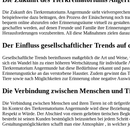
Die Zukunft des Tierkrematoriums Angermunde sieht vielversprechend
beispielsweise dazu beitragen, den Prozess der Einäscherung noch tran
bequem online abzurufen oder Erinnerungsräume virtuell zu gestalte
geschaffen werden, auf denen Freunde und Familie ihre Erinnerungen
Herausforderungen vorzubereiten. All diese Maßnahmen zielen darauf a
Der Einfluss gesellschaftlicher Trends a
Gesellschaftliche Trends beeinflussen maßgeblich die Art und Weise,
sich ein Wandel hin zu einer höheren Wertschätzung für individuelle
Tierkrematorium Angermunde hat diese Bedürfnisse erkannt und passt
Erinnerungsstücke an das verstorbene Haustier. Zudem gewinnt das 
Tiere sowie nach Möglichkeiten zur Erinnerung ohne negative Ausw
Die Verbindung zwischen Menschen und T
Die Verbindung zwischen Menschen und ihren Tieren ist oft tiefgreife
Im Kontext des Tierkrematoriums Angermunde wird diese Beziehung b
Respekt и Würde. Der Abschied von einem geliebten tierischen Begleit
bestrebt ist seinen Kunden bestmöglich beizustehen bei jedem Schrit
Gestaltungsmöglichkeiten schafft man eine Atmosphäre , in welcher je