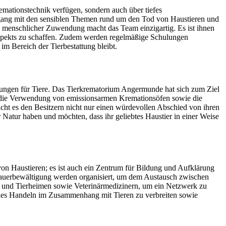
mationstechnik verfügen, sondern auch über tiefes
 Umgang mit den sensiblen Themen rund um den Tod von Haustieren und
nd menschlicher Zuwendung macht das Team einzigartig. Es ist ihnen
espekts zu schaffen. Zudem werden regelmäßige Schulungen
m Bereich der Tierbestattung bleibt.
stungen für Tiere. Das Tierkrematorium Angermunde hat sich zum Ziel
se die Verwendung von emissionsarmen Kremationsöfen sowie die
cht es den Besitzern nicht nur einen würdevollen Abschied von ihren
r Natur haben und möchten, dass ihr geliebtes Haustier in einer Weise
von Haustieren; es ist auch ein Zentrum für Bildung und Aufklärung
rauerbewältigung werden organisiert, um dem Austausch zwischen
en und Tierheimen sowie Veterinärmedizinern, um ein Netzwerk zu
olles Handeln im Zusammenhang mit Tieren zu verbreiten sowie