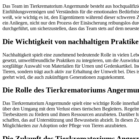
Das Team im Tierkrematorium Angermunde besteht aus hochqualifizier
Einfühlungsvermögen und Verständnis für die emotionalen Bedürfnisse
weiß, wie wichtig es ist, den Eigentümern während dieser schweren Z
ein Anliegen, nicht nur den Prozess der Einäscherung reibungslos 
durchgeführt, um sicherzustellen, dass das Team stets auf dem neues
Die Wichtigkeit von nachhaltigen Prakt
Nachhaltigkeit spielt eine zunehmend bedeutende Rolle in vielen Leb
gesetzt, umweltfreundliche Praktiken zu integrieren, um die Auswir
sorgfältige Auswahl von Materialien für Urnen und Gedenkartikel. In
Tieren, sondern trägt auch aktiv zur Erhaltung der Umwelt bei. Dies i
geehrt wird, die auch zukünftigen Generationen zugutekommt.
Die Rolle des Tierkrematoriums Angermun
Das Tierkrematorium Angermunde spielt eine wichtige Rolle innerhalb 
über den Umgang mit dem Verlust eines tierischen Begleiters. Rege
Tierbesitzern zu fördern und ihnen Ressourcen anzubieten. Darüber 
schaffen, das auf Unterstützung und Bewusstsein abzielt. In diesen
Möglichkeiten zur Adoption oder Pflege von Tieren anzubieten.
Die Zukunft des Tierkrematoriums Angerm