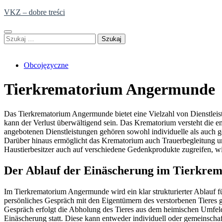
Skip
VKZ – dobre treści
to
content
Szukaj:
Obcojęzyczne
Tierkrematorium Angermunde
Das Tierkrematorium Angermunde bietet eine Vielzahl von Dienstleistu
kann der Verlust überwältigend sein. Das Krematorium versteht die emo
angebotenen Dienstleistungen gehören sowohl individuelle als auch g
Darüber hinaus ermöglicht das Krematorium auch Trauerbegleitung un
Haustierbesitzer auch auf verschiedene Gedenkprodukte zugreifen, wi
Der Ablauf der Einäscherung im Tierkr
Im Tierkrematorium Angermunde wird ein klar strukturierter Ablauf fü
persönliches Gespräch mit den Eigentümern des verstorbenen Tieres 
Gespräch erfolgt die Abholung des Tieres aus dem heimischen Umfeld 
Einäscherung statt. Diese kann entweder individuell oder gemeinschaft