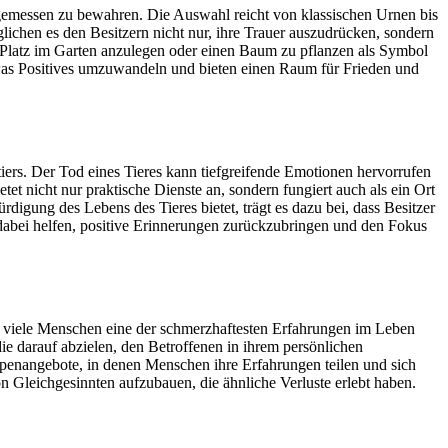
emessen zu bewahren. Die Auswahl reicht von klassischen Urnen bis
ichen es den Besitzern nicht nur, ihre Trauer auszudrücken, sondern
en Platz im Garten anzulegen oder einen Baum zu pflanzen als Symbol
twas Positives umzuwandeln und bieten einen Raum für Frieden und
ers. Der Tod eines Tieres kann tiefgreifende Emotionen hervorrufen
t nicht nur praktische Dienste an, sondern fungiert auch als ein Ort
igung des Lebens des Tieres bietet, trägt es dazu bei, dass Besitzer
dabei helfen, positive Erinnerungen zurückzubringen und den Fokus
ür viele Menschen eine der schmerzhaftesten Erfahrungen im Leben
ie darauf abzielen, den Betroffenen in ihrem persönlichen
ppenangebote, in denen Menschen ihre Erfahrungen teilen und sich
n Gleichgesinnten aufzubauen, die ähnliche Verluste erlebt haben.