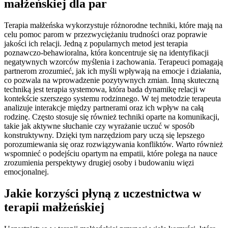
małżeńskiej dla par
Terapia małżeńska wykorzystuje różnorodne techniki, które mają na
celu pomoc parom w przezwyciężaniu trudności oraz poprawie
jakości ich relacji. Jedną z popularnych metod jest terapia
poznawczo-behawioralna, która koncentruje się na identyfikacji
negatywnych wzorców myślenia i zachowania. Terapeuci pomagają
partnerom zrozumieć, jak ich myśli wpływają na emocje i działania,
co pozwala na wprowadzenie pozytywnych zmian. Inną skuteczną
techniką jest terapia systemowa, która bada dynamikę relacji w
kontekście szerszego systemu rodzinnego. W tej metodzie terapeuta
analizuje interakcje między partnerami oraz ich wpływ na całą
rodzinę. Często stosuje się również techniki oparte na komunikacji,
takie jak aktywne słuchanie czy wyrażanie uczuć w sposób
konstruktywny. Dzięki tym narzędziom pary uczą się lepszego
porozumiewania się oraz rozwiązywania konfliktów. Warto również
wspomnieć o podejściu opartym na empatii, które polega na nauce
zrozumienia perspektywy drugiej osoby i budowaniu więzi
emocjonalnej.
Jakie korzyści płyną z uczestnictwa w
terapii małżeńskiej