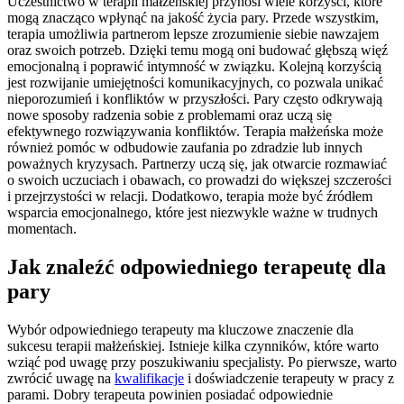
Uczestnictwo w terapii małżeńskiej przynosi wiele korzyści, które
mogą znacząco wpłynąć na jakość życia pary. Przede wszystkim,
terapia umożliwia partnerom lepsze zrozumienie siebie nawzajem
oraz swoich potrzeb. Dzięki temu mogą oni budować głębszą więź
emocjonalną i poprawić intymność w związku. Kolejną korzyścią
jest rozwijanie umiejętności komunikacyjnych, co pozwala unikać
nieporozumień i konfliktów w przyszłości. Pary często odkrywają
nowe sposoby radzenia sobie z problemami oraz uczą się
efektywnego rozwiązywania konfliktów. Terapia małżeńska może
również pomóc w odbudowie zaufania po zdradzie lub innych
poważnych kryzysach. Partnerzy uczą się, jak otwarcie rozmawiać
o swoich uczuciach i obawach, co prowadzi do większej szczerości
i przejrzystości w relacji. Dodatkowo, terapia może być źródłem
wsparcia emocjonalnego, które jest niezwykle ważne w trudnych
momentach.
Jak znaleźć odpowiedniego terapeutę dla
pary
Wybór odpowiedniego terapeuty ma kluczowe znaczenie dla
sukcesu terapii małżeńskiej. Istnieje kilka czynników, które warto
wziąć pod uwagę przy poszukiwaniu specjalisty. Po pierwsze, warto
zwrócić uwagę na
kwalifikacje
i doświadczenie terapeuty w pracy z
parami. Dobry terapeuta powinien posiadać odpowiednie