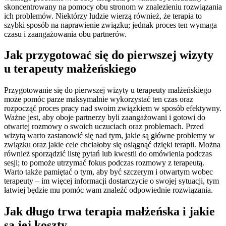
skoncentrowany na pomocy obu stronom w znalezieniu rozwiązania
ich problemów. Niektórzy ludzie wierzą również, że terapia to
szybki sposób na naprawienie związku; jednak proces ten wymaga
czasu i zaangażowania obu partnerów.
Jak przygotować się do pierwszej wizyty
u terapeuty małżeńskiego
Przygotowanie się do pierwszej wizyty u terapeuty małżeńskiego
może pomóc parze maksymalnie wykorzystać ten czas oraz
rozpocząć proces pracy nad swoim związkiem w sposób efektywny.
Ważne jest, aby oboje partnerzy byli zaangażowani i gotowi do
otwartej rozmowy o swoich uczuciach oraz problemach. Przed
wizytą warto zastanowić się nad tym, jakie są główne problemy w
związku oraz jakie cele chciałoby się osiągnąć dzięki terapii. Można
również sporządzić listę pytań lub kwestii do omówienia podczas
sesji; to pomoże utrzymać fokus podczas rozmowy z terapeutą.
Warto także pamiętać o tym, aby być szczerym i otwartym wobec
terapeuty – im więcej informacji dostarczycie o swojej sytuacji, tym
łatwiej będzie mu pomóc wam znaleźć odpowiednie rozwiązania.
Jak długo trwa terapia małżeńska i jakie
są jej koszty