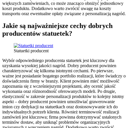
większych zamówieniach, co może znacząco obniżyć jednostkowy
koszt produktu. Dodatkowo warto zwrócić uwagę na koszty
transportu oraz ewentualne opłaty związane z personalizacją nagród.
Jakie są najważniejsze cechy dobrych
producentów statuetek?
Statuetki producent
Wybór odpowiedniego producenta statuetek jest kluczowy dla
uzyskania wysokiej jakości nagród. Dobry producent powinien
charakteryzować się kilkoma istotnymi cechami. Po pierwsze,
ważne jest posiadanie bogatego portfolio realizacji, które świadczy o
doświadczeniu firmy w branży. Klient powinien mieć możliwość
zapoznania się z wcześniejszymi projektami, aby ocenić jakość
wykonania oraz różnorodność oferowanych modeli. Po drugie,
elastyczność w zakresie personalizacji produktów to kolejny istotny
aspekt – dobry producent powinien umożliwiać grawerowanie
imion czy dedykacji na statuetkach oraz dostosowywanie ich do
indywidualnych potrzeb klienta. Również terminowość realizacji
zamówień jest kluczowa; firma powinna dotrzymywać ustalonych
terminów dostaw, aby uniknąć problemów organizacyjnych
związanych z wręczeniem nagród. Dodatkowo warto zwrócić