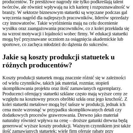
producentów. Te prestiżowe nagrody nie tylko podkreślają talent
twórców, ale również wpływają na ich karierę i rozpoznawalność w
branży. W sektorze biznesowym statuetki są wręczane podczas gal
wręczenia nagród dla najlepszych pracowników, liderów sprzedaży
czy innowatorów. Takie wyróżnienia mają na celu docenienie
wysiłku oraz zaangażowania pracowników, co z kolei przekłada się
na wzrost motywacji i lojalności wobec firmy. W edukacji statuetki
mogą być przyznawane uczniom za osiągnięcia akademickie lub
sportowe, co zachęca młodzież do dążenia do sukcesów.
Jakie są koszty produkcji statuetek u
różnych producentów?
Koszty produkcji statuetek mogą znacznie różnić się w zależności
od wielu czynników, takich jak materiał, rozmiar, stopień
skomplikowania projektu oraz ilość zamawianych egzemplarzy.
Producenci oferujący statuetki szklane często mają wyższe ceny ze
względu na kosztowny proces obróbki szkła oraz jego kruchość. Z
kolei statuetki metalowe mogą być tańsze w produkcji, jednak ich
cena może wzrosnąć w przypadku skomplikowanych detali czy
dodatkowych procesów grawerowania. Drewno jako materiał
naturalny również wpływa na cenę – droższe gatunki drewna będą
generować wyższe koszty produkcji. Ważnym czynnikiem jest także
ilość zamawianych statuetek; wiele firm oferuje rabaty przy