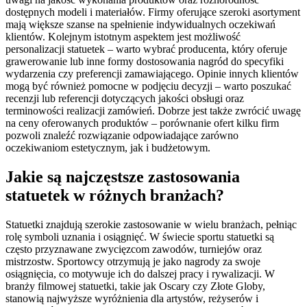
dostępnych modeli i materiałów. Firmy oferujące szeroki asortyment
mają większe szanse na spełnienie indywidualnych oczekiwań
klientów. Kolejnym istotnym aspektem jest możliwość
personalizacji statuetek – warto wybrać producenta, który oferuje
grawerowanie lub inne formy dostosowania nagród do specyfiki
wydarzenia czy preferencji zamawiającego. Opinie innych klientów
mogą być również pomocne w podjęciu decyzji – warto poszukać
recenzji lub referencji dotyczących jakości obsługi oraz
terminowości realizacji zamówień. Dobrze jest także zwrócić uwagę
na ceny oferowanych produktów – porównanie ofert kilku firm
pozwoli znaleźć rozwiązanie odpowiadające zarówno
oczekiwaniom estetycznym, jak i budżetowym.
Jakie są najczęstsze zastosowania
statuetek w różnych branżach?
Statuetki znajdują szerokie zastosowanie w wielu branżach, pełniąc
rolę symboli uznania i osiągnięć. W świecie sportu statuetki są
często przyznawane zwycięzcom zawodów, turniejów oraz
mistrzostw. Sportowcy otrzymują je jako nagrody za swoje
osiągnięcia, co motywuje ich do dalszej pracy i rywalizacji. W
branży filmowej statuetki, takie jak Oscary czy Złote Globy,
stanowią najwyższe wyróżnienia dla artystów, reżyserów i