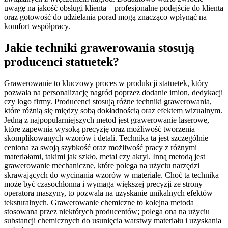
uwagę na jakość obsługi klienta – profesjonalne podejście do klienta
oraz gotowość do udzielania porad mogą znacząco wpłynąć na
komfort współpracy.
Jakie techniki grawerowania stosują
producenci statuetek?
Grawerowanie to kluczowy proces w produkcji statuetek, który
pozwala na personalizację nagród poprzez dodanie imion, dedykacji
czy logo firmy. Producenci stosują różne techniki grawerowania,
które różnią się między sobą dokładnością oraz efektem wizualnym.
Jedną z najpopularniejszych metod jest grawerowanie laserowe,
które zapewnia wysoką precyzję oraz możliwość tworzenia
skomplikowanych wzorów i detali. Technika ta jest szczególnie
ceniona za swoją szybkość oraz możliwość pracy z różnymi
materiałami, takimi jak szkło, metal czy akryl. Inną metodą jest
grawerowanie mechaniczne, które polega na użyciu narzędzi
skrawających do wycinania wzorów w materiale. Choć ta technika
może być czasochłonna i wymaga większej precyzji ze strony
operatora maszyny, to pozwala na uzyskanie unikalnych efektów
teksturalnych. Grawerowanie chemiczne to kolejna metoda
stosowana przez niektórych producentów; polega ona na użyciu
substancji chemicznych do usunięcia warstwy materiału i uzyskania