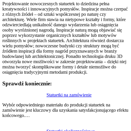
Projektowanie nowoczesnych statuetek to dziedzina pełna
kreatywności i innowacyjnych pomysłów. Inspiracje można czerpać
z różnych źródeł – od sztuki współczesnej po naturę czy
architekturę. Wiele firm stawia na nietypowe kształty i formy, które
odzwierciedlają unikalność danego wydarzenia lub osiągnięcia
osoby wyróżnionej nagrodą. Inspiracje naturą mogą objawiać się
poprzez wykorzystanie organicznych kształtów lub motywów
roślinnych w projektach statuetek. Architektura również dostarcza
wielu pomysłów; nowoczesne budynki czy struktury mogą być
źródłem inspiracji dla formy nagród przyznawanych w branży
budowlanej lub architektonicznej. Ponadto technologia druku 3D
otworzyła nowe możliwości w zakresie projektowania – dzięki niej
można tworzyć skomplikowane formy i detale niemożliwe do
osiągnięcia tradycyjnymi metodami produkcji.
Sprawdź koniecznie:
Nawigacja
Statuetki na zamówienie
wpisu
Wybór odpowiedniego materiału do produkcji statuetek na
zamówienie jest kluczowy dla uzyskania satysfakcjonującego efektu
końcowego.…