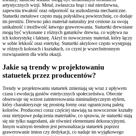
artystycznych wizji. Metal, zwłaszcza brąz i stal nierdzewna,
zapewnia trwałość oraz odporność na uszkodzenia mechaniczne.
Statuetki metalowe często mają połyskliwą powierzchnię, co dodaje
im prestiżu. Drewno jako materiał naturalny jest cenione za swoją
unikalność i możliwość łatwego grawerowania. Statuetki drewniane
mogą być wykonane z różnych gatunków drewna, co wpływa na
ich kolorystykę i fakturę. Akryl to nowoczesny materiał, który łączy
w sobie lekkość oraz estetykę. Statuetki akrylowe często występują
w różnych kolorach i kształtach, co czyni je wszechstronnym
rozwiązaniem dla wielu okazji.
Jakie są trendy w projektowaniu
statuetek przez producentów?
Trendy w projektowaniu statuetek zmieniają się wraz z upływem
czasu i ewolucją gustów estetycznych społeczeństwa. Obecnie
obserwuje się wzrost zainteresowania minimalistycznym stylem,
który charakteryzuje się prostotą formy oraz ograniczoną paletą
kolorów. Producenci coraz częściej stawiają na nowoczesne kształty
oraz nietypowe połączenia materiałów, co sprawia, że statuetki stają
się nie tylko nagrodami, ale również elementami dekoracyjnymi.
Innym ważnym trendem jest personalizacja statuetek poprzez
grawerowanie imion czy dedykacji, co nadaje im wyjątkowego