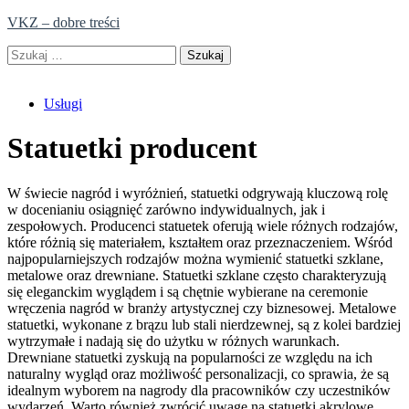
Skip
VKZ – dobre treści
to
Szukaj:
content
Usługi
Statuetki producent
W świecie nagród i wyróżnień, statuetki odgrywają kluczową rolę
w docenianiu osiągnięć zarówno indywidualnych, jak i
zespołowych. Producenci statuetek oferują wiele różnych rodzajów,
które różnią się materiałem, kształtem oraz przeznaczeniem. Wśród
najpopularniejszych rodzajów można wymienić statuetki szklane,
metalowe oraz drewniane. Statuetki szklane często charakteryzują
się eleganckim wyglądem i są chętnie wybierane na ceremonie
wręczenia nagród w branży artystycznej czy biznesowej. Metalowe
statuetki, wykonane z brązu lub stali nierdzewnej, są z kolei bardziej
wytrzymałe i nadają się do użytku w różnych warunkach.
Drewniane statuetki zyskują na popularności ze względu na ich
naturalny wygląd oraz możliwość personalizacji, co sprawia, że są
idealnym wyborem na nagrody dla pracowników czy uczestników
wydarzeń. Warto również zwrócić uwagę na statuetki akrylowe,