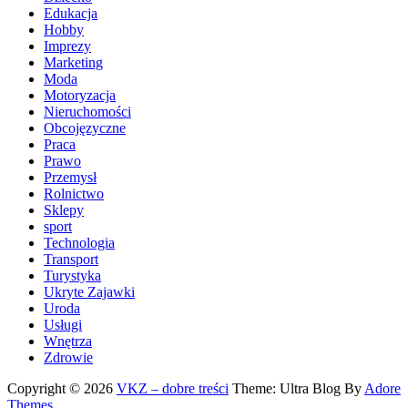
Edukacja
Hobby
Imprezy
Marketing
Moda
Motoryzacja
Nieruchomości
Obcojęzyczne
Praca
Prawo
Przemysł
Rolnictwo
Sklepy
sport
Technologia
Transport
Turystyka
Ukryte Zajawki
Uroda
Usługi
Wnętrza
Zdrowie
Copyright © 2026
VKZ – dobre treści
Theme: Ultra Blog By
Adore
Themes
.