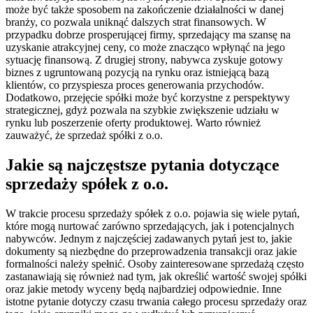
może być także sposobem na zakończenie działalności w danej
branży, co pozwala uniknąć dalszych strat finansowych. W
przypadku dobrze prosperującej firmy, sprzedający ma szansę na
uzyskanie atrakcyjnej ceny, co może znacząco wpłynąć na jego
sytuację finansową. Z drugiej strony, nabywca zyskuje gotowy
biznes z ugruntowaną pozycją na rynku oraz istniejącą bazą
klientów, co przyspiesza proces generowania przychodów.
Dodatkowo, przejęcie spółki może być korzystne z perspektywy
strategicznej, gdyż pozwala na szybkie zwiększenie udziału w
rynku lub poszerzenie oferty produktowej. Warto również
zauważyć, że sprzedaż spółki z o.o.
Jakie są najczęstsze pytania dotyczące
sprzedaży spółek z o.o.
W trakcie procesu sprzedaży spółek z o.o. pojawia się wiele pytań,
które mogą nurtować zarówno sprzedających, jak i potencjalnych
nabywców. Jednym z najczęściej zadawanych pytań jest to, jakie
dokumenty są niezbędne do przeprowadzenia transakcji oraz jakie
formalności należy spełnić. Osoby zainteresowane sprzedażą często
zastanawiają się również nad tym, jak określić wartość swojej spółki
oraz jakie metody wyceny będą najbardziej odpowiednie. Inne
istotne pytanie dotyczy czasu trwania całego procesu sprzedaży oraz