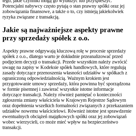
tego, jakie czynniki mogą go wydłużyć lub przyspieszyć.
Potencjalni nabywcy często pytają o stan prawny spółki oraz jej
zobowiązania finansowe, a także o to, czy istnieją jakiekolwiek
ryzyka związane z transakcją.
Jakie są najważniejsze aspekty prawne
przy sprzedaży spółek z o.o.
Aspekty prawne odgrywają kluczową rolę w procesie sprzedaży
spółek z o.o., dlatego warto je dokładnie przeanalizować przed
podjęciem decyzji o transakcji. Przede wszystkim należy zwrócić
uwagę na zapisy w Kodeksie spółek handlowych, które regulują
zasady dotyczące przenoszenia własności udziałów w spółkach z
ograniczoną odpowiedzialnością. Ważnym krokiem jest
przygotowanie umowy sprzedaży, która powinna być sporządzona
w formie pisemnej i zawierać wszystkie istotne informacje
dotyczące transakcji. Należy również pamiętać o konieczności
zgłoszenia zmiany właściciela w Krajowym Rejestrze Sądowym
oraz dopełnienia wszelkich formalności związanych z przekazaniem
udziałów nowemu właścicielowi. Również istotne jest sprawdzenie
ewentualnych obciążeń majątkowych spółki oraz jej zobowiązań
wobec wierzycieli, co może mieć wpływ na bezpieczeństwo
transakcji.