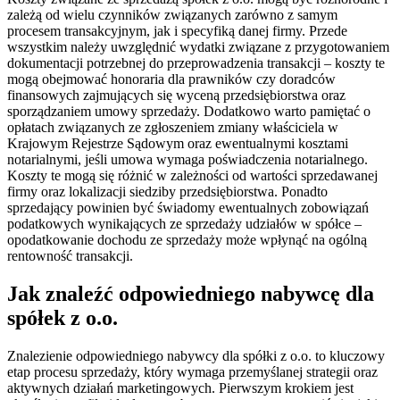
zależą od wielu czynników związanych zarówno z samym
procesem transakcyjnym, jak i specyfiką danej firmy. Przede
wszystkim należy uwzględnić wydatki związane z przygotowaniem
dokumentacji potrzebnej do przeprowadzenia transakcji – koszty te
mogą obejmować honoraria dla prawników czy doradców
finansowych zajmujących się wyceną przedsiębiorstwa oraz
sporządzaniem umowy sprzedaży. Dodatkowo warto pamiętać o
opłatach związanych ze zgłoszeniem zmiany właściciela w
Krajowym Rejestrze Sądowym oraz ewentualnymi kosztami
notarialnymi, jeśli umowa wymaga poświadczenia notarialnego.
Koszty te mogą się różnić w zależności od wartości sprzedawanej
firmy oraz lokalizacji siedziby przedsiębiorstwa. Ponadto
sprzedający powinien być świadomy ewentualnych zobowiązań
podatkowych wynikających ze sprzedaży udziałów w spółce –
opodatkowanie dochodu ze sprzedaży może wpłynąć na ogólną
rentowność transakcji.
Jak znaleźć odpowiedniego nabywcę dla
spółek z o.o.
Znalezienie odpowiedniego nabywcy dla spółki z o.o. to kluczowy
etap procesu sprzedaży, który wymaga przemyślanej strategii oraz
aktywnych działań marketingowych. Pierwszym krokiem jest