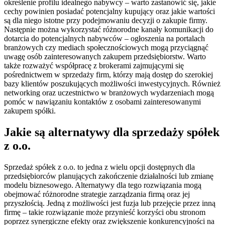
określenie profilu idealnego nabywcy – warto zastanowić się, jakie
cechy powinien posiadać potencjalny kupujący oraz jakie wartości
są dla niego istotne przy podejmowaniu decyzji o zakupie firmy.
Następnie można wykorzystać różnorodne kanały komunikacji do
dotarcia do potencjalnych nabywców – ogłoszenia na portalach
branżowych czy mediach społecznościowych mogą przyciągnąć
uwagę osób zainteresowanych zakupem przedsiębiorstw. Warto
także rozważyć współpracę z brokerami zajmującymi się
pośrednictwem w sprzedaży firm, którzy mają dostęp do szerokiej
bazy klientów poszukujących możliwości inwestycyjnych. Również
networking oraz uczestnictwo w branżowych wydarzeniach mogą
pomóc w nawiązaniu kontaktów z osobami zainteresowanymi
zakupem spółki.
Jakie są alternatywy dla sprzedaży spółek
z o.o.
Sprzedaż spółek z o.o. to jedna z wielu opcji dostępnych dla
przedsiębiorców planujących zakończenie działalności lub zmianę
modelu biznesowego. Alternatywy dla tego rozwiązania mogą
obejmować różnorodne strategie zarządzania firmą oraz jej
przyszłością. Jedną z możliwości jest fuzja lub przejęcie przez inną
firmę – takie rozwiązanie może przynieść korzyści obu stronom
poprzez synergiczne efekty oraz zwiększenie konkurencyjności na