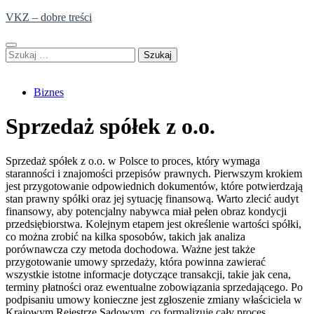
Skip
VKZ – dobre treści
to
content
Szukaj:
Biznes
Sprzedaż spółek z o.o.
Sprzedaż spółek z o.o. w Polsce to proces, który wymaga
staranności i znajomości przepisów prawnych. Pierwszym krokiem
jest przygotowanie odpowiednich dokumentów, które potwierdzają
stan prawny spółki oraz jej sytuację finansową. Warto zlecić audyt
finansowy, aby potencjalny nabywca miał pełen obraz kondycji
przedsiębiorstwa. Kolejnym etapem jest określenie wartości spółki,
co można zrobić na kilka sposobów, takich jak analiza
porównawcza czy metoda dochodowa. Ważne jest także
przygotowanie umowy sprzedaży, która powinna zawierać
wszystkie istotne informacje dotyczące transakcji, takie jak cena,
terminy płatności oraz ewentualne zobowiązania sprzedającego. Po
podpisaniu umowy konieczne jest zgłoszenie zmiany właściciela w
Krajowym Rejestrze Sądowym, co formalizuje cały proces.