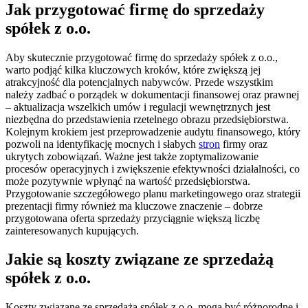
Jak przygotować firmę do sprzedaży
spółek z o.o.
Aby skutecznie przygotować firmę do sprzedaży spółek z o.o.,
warto podjąć kilka kluczowych kroków, które zwiększą jej
atrakcyjność dla potencjalnych nabywców. Przede wszystkim
należy zadbać o porządek w dokumentacji finansowej oraz prawnej
– aktualizacja wszelkich umów i regulacji wewnętrznych jest
niezbędna do przedstawienia rzetelnego obrazu przedsiębiorstwa.
Kolejnym krokiem jest przeprowadzenie audytu finansowego, który
pozwoli na identyfikację mocnych i słabych
stron
firmy oraz
ukrytych zobowiązań. Ważne jest także zoptymalizowanie
procesów operacyjnych i zwiększenie efektywności działalności, co
może pozytywnie wpłynąć na wartość przedsiębiorstwa.
Przygotowanie szczegółowego planu marketingowego oraz strategii
prezentacji firmy również ma kluczowe znaczenie – dobrze
przygotowana oferta sprzedaży przyciągnie większą liczbę
zainteresowanych kupujących.
Jakie są koszty związane ze sprzedażą
spółek z o.o.
Koszty związane ze sprzedażą spółek z o.o. mogą być różnorodne i