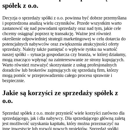
spółek z o.o.
Decyzja o sprzedaży spółki z o.o. powinna być dobrze przemyślana
i poprzedzona analizą wielu czynników. Przede wszystkim warto
zastanowić się nad powodami sprzedaży oraz nad tym, jakie cele
chcemy osiągnąć poprzez tę transakcję. Ważne jest również
określenie odpowiedniej strategii marketingowej w celu dotarcia do
potencjalnych nabywców oraz zwiększenia atrakcyjności oferty
sprzedaży. Należy także pamiętać o wpływie rynku na wartość
naszej spółki – sytuacja gospodarcza czy branża, w której działamy,
mogą znacząco wpłynąć na zainteresowanie ze strony kupujących.
Warto również rozważyć skorzystanie z usług profesjonalnych
doradców lub brokerów zajmujących się sprzedażą firm, którzy
mogą pomóc w przeprowadzeniu całego procesu sprawnie i
bezpiecznie.
Jakie są korzyści ze sprzedaży spółek z
o.o.
Sprzedaż spółek z o.o. może przynieść wiele korzyści zarówno dla
sprzedającego, jak i dla nabywcy. Dla sprzedającego główną zaletą
jest możliwość uzyskania kapitału, który można przeznaczyć na
inne inwestycje lub rozwój nowych projektów. Sprzedaż spółki