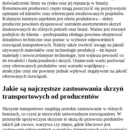
doświadczenie firmy na rynku oraz jej reputację w branży.
Renomowani producenci często mogą poszczycić się pozytywnymi
opiniami od klientów oraz referencjami zrealizowanych projektów.
Kolejnym istotnym aspektem jest oferta produktowa – dobry
producent powinien dysponować szerokim asortymentem skrzyń
dostosowanych do różnych potrzeb oraz branż. Ważne jest również
podejście do klienta – profesjonalna obsługa powinna obejmować
doradztwo techniczne oraz pomoc w wyborze odpowiednich
rozwiązań transportowych. Należy także zwrócić uwagę na jakość
używanych materiałów oraz technologie produkcji – im lepsze
materiały i nowocześniejsze technologie, tym większa pewność co
do trwałości i funkcjonalności skrzyń. Ostatecznie warto porównać
ceny oferowanych produktów oraz warunki współpracy –
atrakcyjne ceny nie powinny jednak wpływać negatywnie na jakość
oferowanych rozwiązań.
Jakie są najczęstsze zastosowania skrzyń
transportowych od producentów
Skrzynie transportowe znajdują szerokie zastosowanie w różnych
branżach, co czyni je niezwykle uniwersalnym rozwiązaniem. W
przemyśle spożywczym skrzynie te służą do przewozu produktów
takich jak owoce, warzywa czy mięso, gdzie kluczowe jest
zachowanie odpowiednich warunków higienicznych oraz świeżości