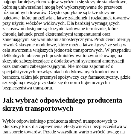
najpopularniejszych rodzajów wyróżnia się skrzynie standardowe,
które są uniwersalne i mogą być wykorzystywane do przewozu
różnorodnych towarów. Często spotykane są także skrzynie
paletowe, które umożliwiają łatwe załadunek i rozładunek towarów
przy użyciu wózków widłowych. Dla bardziej wymagających
zastosowań dostępne są skrzynie izolowane termicznie, które
chronią ładunek przed ekstremalnymi temperaturami oraz
zmieniającymi się warunkami atmosferycznymi. Producenci oferują
również skrzynie modułowe, które można łatwo łączyć ze sobą w
celu stworzenia większych jednostek transportowych. W przypadku
delikatnych lub cennych przedmiotów warto zwrócić uwagę na
skrzynie zabezpieczające z dodatkowymi systemami amortyzacji
oraz zamkami zabezpieczającymi. Nie można zapomnieć o
specjalistycznych rozwiązaniach dedykowanych konkretnym
branżom, takim jak przemysł spożywczy czy farmaceutyczny, gdzie
szczególną uwagę przykłada się do norm higienicznych i
bezpieczeństwa transportu.
Jak wybrać odpowiedniego producenta
skrzyń transportowych
Wybór odpowiedniego producenta skrzyń transportowych to
kluczowy krok dla zapewnienia efektywności i bezpieczeństwa w
transporcie towarów. Przede wszystkim warto zwrócić uwagę na