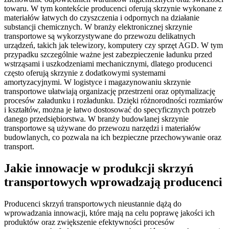
towaru. W tym kontekście producenci oferują skrzynie wykonane z
materiałów łatwych do czyszczenia i odpornych na działanie
substancji chemicznych. W branży elektronicznej skrzynie
transportowe są wykorzystywane do przewozu delikatnych
urządzeń, takich jak telewizory, komputery czy sprzęt AGD. W tym
przypadku szczególnie ważne jest zabezpieczenie ładunku przed
wstrząsami i uszkodzeniami mechanicznymi, dlatego producenci
często oferują skrzynie z dodatkowymi systemami
amortyzacyjnymi. W logistyce i magazynowaniu skrzynie
transportowe ułatwiają organizację przestrzeni oraz optymalizację
procesów załadunku i rozładunku. Dzięki różnorodności rozmiarów
i kształtów, można je łatwo dostosować do specyficznych potrzeb
danego przedsiębiorstwa. W branży budowlanej skrzynie
transportowe są używane do przewozu narzędzi i materiałów
budowlanych, co pozwala na ich bezpieczne przechowywanie oraz
transport.
Jakie innowacje w produkcji skrzyń
transportowych wprowadzają producenci
Producenci skrzyń transportowych nieustannie dążą do
wprowadzania innowacji, które mają na celu poprawę jakości ich
produktów oraz zwiększenie efektywności procesów