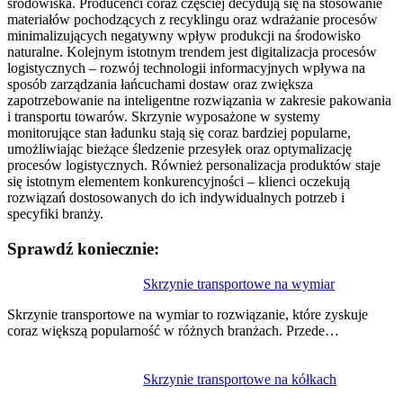
środowiska. Producenci coraz częściej decydują się na stosowanie
materiałów pochodzących z recyklingu oraz wdrażanie procesów
minimalizujących negatywny wpływ produkcji na środowisko
naturalne. Kolejnym istotnym trendem jest digitalizacja procesów
logistycznych – rozwój technologii informacyjnych wpływa na
sposób zarządzania łańcuchami dostaw oraz zwiększa
zapotrzebowanie na inteligentne rozwiązania w zakresie pakowania
i transportu towarów. Skrzynie wyposażone w systemy
monitorujące stan ładunku stają się coraz bardziej popularne,
umożliwiając bieżące śledzenie przesyłek oraz optymalizację
procesów logistycznych. Również personalizacja produktów staje
się istotnym elementem konkurencyjności – klienci oczekują
rozwiązań dostosowanych do ich indywidualnych potrzeb i
specyfiki branży.
Sprawdź koniecznie:
Nawigacja
Skrzynie transportowe na wymiar
wpisu
Skrzynie transportowe na wymiar to rozwiązanie, które zyskuje
coraz większą popularność w różnych branżach. Przede…
Skrzynie transportowe na kółkach