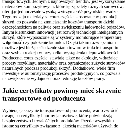
transportowych. Jednym z najnowszych trendów jest wykorzystanie
materiałów kompozytowych, które łączą zalety różnych surowców,
oferując jednocześnie wysoką wytrzymałość przy niskiej wadze.
Tego rodzaju materiały są coraz częściej stosowane w produkcji
skrzyń, co pozwala na zmniejszenie kosztów transportu dzięki
oszczędnościom na paliwie oraz zwiększeniu ładowności pojazdów.
Innym kierunkiem innowacji jest rozwój technologii inteligentnych
skrzyń, które wyposażone są w systemy monitorujące temperaturę,
wilgotność czy położenie ładunku. Dzięki takim rozwiązaniom
możliwe jest bieżące śledzenie stanu towaru w trakcie transportu
oraz szybka reakcja w przypadku wystąpienia nieprawidłowości.
Producenci coraz częściej stawiają także na ekologię, wdrażając
procesy recyklingu materiałów oraz ograniczając zużycie surowców
naturalnych podczas produkcji skrzyń. Dodatkowo, wiele firm
inwestuje w automatyzację procesów produkcyjnych, co pozwala
na zwiększenie wydajności oraz redukcję kosztów pracy.
Jakie certyfikaty powinny mieć skrzynie
transportowe od producenta
Wybierając skrzynie transportowe od producenta, warto zwrócić
uwagę na certyfikaty i normy jakościowe, które potwierdzają
bezpieczeństwo i trwałość tych produktów. Przede wszystkim
istotne są certyfikaty związane z jakością materiałów użytych do