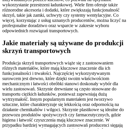
wykorzystanie przestrzeni ładunkowej. Wiele firm oferuje także
różnorodne akcesoria i dodatki, które zwiększają funkcjonalność
skrzyń, takie jak zamki, uchwyty czy systemy wentylacyjne. Co
więcej, korzystając z usług uznanych producentów, można liczyć na
profesjonalne doradztwo oraz wsparcie w zakresie wyboru
odpowiednich rozwiązań transportowych.
Jakie materiały są używane do produkcji
skrzyń transportowych
Produkcja skrzyń transportowych wiąże się z zastosowaniem
różnych materiałów, które mają kluczowe znaczenie dla ich
funkcjonalności i trwałości. Najczęściej wykorzystywanym
surowcem jest drewno, które dzięki swoim właściwościom
mechanicznym i łatwości obróbki stanowi doskonały wybór dla
wielu zastosowań. Skrzynie drewniane są często stosowane do
transportu ciężkich ładunków, ponieważ zapewniają dużą
wytrzymałość. Innym popularnym materiałem jest tworzywo
sztuczne, które charakteryzuje się lekkością oraz odpornością na
działanie chemikaliów i wilgoci. Skrzynie plastikowe są idealne do
przewozu produktów spożywczych czy farmaceutycznych, gdzie
higiena i łatwość czyszczenia mają kluczowe znaczenie. W
przypadku bardziej wymagających zastosowań producenci sięgają