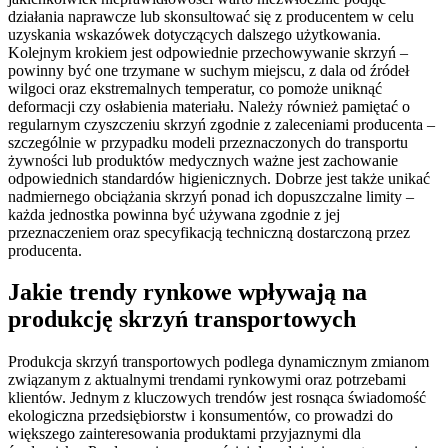
działania naprawcze lub skonsultować się z producentem w celu
uzyskania wskazówek dotyczących dalszego użytkowania.
Kolejnym krokiem jest odpowiednie przechowywanie skrzyń –
powinny być one trzymane w suchym miejscu, z dala od źródeł
wilgoci oraz ekstremalnych temperatur, co pomoże uniknąć
deformacji czy osłabienia materiału. Należy również pamiętać o
regularnym czyszczeniu skrzyń zgodnie z zaleceniami producenta –
szczególnie w przypadku modeli przeznaczonych do transportu
żywności lub produktów medycznych ważne jest zachowanie
odpowiednich standardów higienicznych. Dobrze jest także unikać
nadmiernego obciążania skrzyń ponad ich dopuszczalne limity –
każda jednostka powinna być używana zgodnie z jej
przeznaczeniem oraz specyfikacją techniczną dostarczoną przez
producenta.
Jakie trendy rynkowe wpływają na
produkcję skrzyń transportowych
Produkcja skrzyń transportowych podlega dynamicznym zmianom
związanym z aktualnymi trendami rynkowymi oraz potrzebami
klientów. Jednym z kluczowych trendów jest rosnąca świadomość
ekologiczna przedsiębiorstw i konsumentów, co prowadzi do
większego zainteresowania produktami przyjaznymi dla