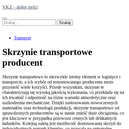
Skip
VKZ – dobre treści
to
content
Szukaj:
Transport
Skrzynie transportowe
producent
Skrzynie transportowe to niezwykle istotny element w logistyce i
transporcie, a ich wybór od renomowanego producenta może
przynieść wiele korzyści. Przede wszystkim, skrzynie te
charakteryzują się wysoką jakością wykonania, co przekłada się na
ich trwałość i odporność na różne warunki atmosferyczne oraz
uszkodzenia mechaniczne. Dzięki zastosowaniu nowoczesnych
materiałów oraz technologii produkcji, skrzynie transportowe od
sprawdzonych producentów są w stanie znieść duże obciążenia, co
jest kluczowe w przypadku przewozu cennych lub delikatnych
ładunków. Kolejną zaletą jest możliwość dostosowania skrzyń do
indywidualnych potrzeb klientów, co pozwala na optymalne