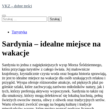
Skip
VKZ – dobre treści
to
content
Szukaj:
Turystyka
Sardynia – idealne miejsce na
wakacje
Sardynia to jedna z najpiękniejszych wysp Morza Śródziemnego,
która przyciąga turystów z całego świata. Jej malownicze
krajobrazy, krystalicznie czysta woda oraz bogata historia sprawiają,
że jest to idealne miejsce na wakacje dla osób szukających relaksu i
przygód. Wyspa oferuje różnorodne atrakcje, od pięknych plaż po
górskie szlaki, które zachwycają zarówno miłośników natury, jak i
tych, którzy preferują aktywny wypoczynek. Sardynia to także raj
dla smakoszy, którzy mogą delektować się lokalną kuchnią, pełną
świeżych owoców morza, oliwy z oliwek oraz tradycyjnych serów.
Warto również zwrócić uwagę na bogatą kulturę i tradycje
mieszkańców wyspy, które można poznać podczas licznych