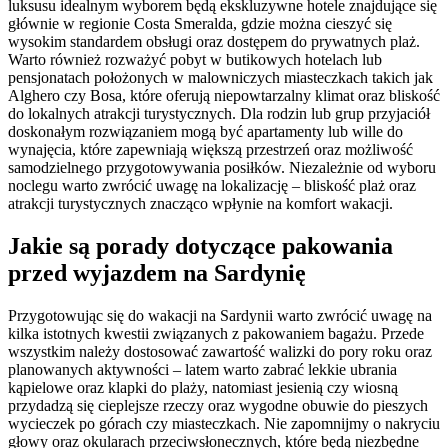
luksusu idealnym wyborem będą ekskluzywne hotele znajdujące się
głównie w regionie Costa Smeralda, gdzie można cieszyć się
wysokim standardem obsługi oraz dostępem do prywatnych plaż.
Warto również rozważyć pobyt w butikowych hotelach lub
pensjonatach położonych w malowniczych miasteczkach takich jak
Alghero czy Bosa, które oferują niepowtarzalny klimat oraz bliskość
do lokalnych atrakcji turystycznych. Dla rodzin lub grup przyjaciół
doskonałym rozwiązaniem mogą być apartamenty lub wille do
wynajęcia, które zapewniają większą przestrzeń oraz możliwość
samodzielnego przygotowywania posiłków. Niezależnie od wyboru
noclegu warto zwrócić uwagę na lokalizację – bliskość plaż oraz
atrakcji turystycznych znacząco wpłynie na komfort wakacji.
Jakie są porady dotyczące pakowania
przed wyjazdem na Sardynię
Przygotowując się do wakacji na Sardynii warto zwrócić uwagę na
kilka istotnych kwestii związanych z pakowaniem bagażu. Przede
wszystkim należy dostosować zawartość walizki do pory roku oraz
planowanych aktywności – latem warto zabrać lekkie ubrania
kąpielowe oraz klapki do plaży, natomiast jesienią czy wiosną
przydadzą się cieplejsze rzeczy oraz wygodne obuwie do pieszych
wycieczek po górach czy miasteczkach. Nie zapomnijmy o nakryciu
głowy oraz okularach przeciwsłonecznych, które będą niezbędne