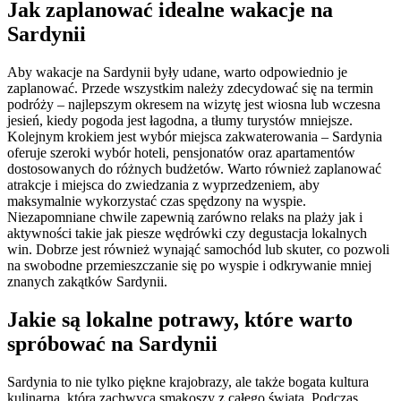
Jak zaplanować idealne wakacje na
Sardynii
Aby wakacje na Sardynii były udane, warto odpowiednio je
zaplanować. Przede wszystkim należy zdecydować się na termin
podróży – najlepszym okresem na wizytę jest wiosna lub wczesna
jesień, kiedy pogoda jest łagodna, a tłumy turystów mniejsze.
Kolejnym krokiem jest wybór miejsca zakwaterowania – Sardynia
oferuje szeroki wybór hoteli, pensjonatów oraz apartamentów
dostosowanych do różnych budżetów. Warto również zaplanować
atrakcje i miejsca do zwiedzania z wyprzedzeniem, aby
maksymalnie wykorzystać czas spędzony na wyspie.
Niezapomniane chwile zapewnią zarówno relaks na plaży jak i
aktywności takie jak piesze wędrówki czy degustacja lokalnych
win. Dobrze jest również wynająć samochód lub skuter, co pozwoli
na swobodne przemieszczanie się po wyspie i odkrywanie mniej
znanych zakątków Sardynii.
Jakie są lokalne potrawy, które warto
spróbować na Sardynii
Sardynia to nie tylko piękne krajobrazy, ale także bogata kultura
kulinarna, która zachwyca smakoszy z całego świata. Podczas