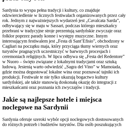
Sardynia to wyspa pełna tradycji i kultury, co znajduje
odzwierciedlenie w licznych festiwalach organizowanych przez cały
rok. Jednym z najważniejszych wydarzeń jest „Cavalcata Sarda”,
odbywający się w maju w Sassari, podczas którego mieszkańcy
przebrani w tradycyjne stroje prezentują sardyńskie zwyczaje oraz
folklor poprzez parady konne i występy muzyczne. Innym
interesującym festiwalem jest „Festa di Sant’Efisio”, obchodzony w
Cagliari na początku maja, który przyciąga tłumy wiernych oraz
turystów pragnących uczestniczyć w barwnych procesjach i
ceremoniach religijnych. W lipcu odbywa się „Festa del Redentore”
w Nuoro – święto związane z lokalnymi tradycjami oraz sztuką
ludową. Jesienią warto odwiedzić „Sagra del Vino” w Mamoiada,
gdzie można degustować lokalne wina oraz poznawać tajniki ich
produkcji. Festiwale te nie tylko ukazują bogactwo kultury
sardyńskiej, ale także stanowią doskonałą okazję do integracji z
mieszkańcami oraz poznania ich zwyczajów i tradycji.
Jakie są najlepsze hotele i miejsca
noclegowe na Sardynii
Sardynia oferuje szeroki wybór opcji noclegowych dostosowanych
do różnych potrzeb i budżetów turystów. Dla osób poszukujących