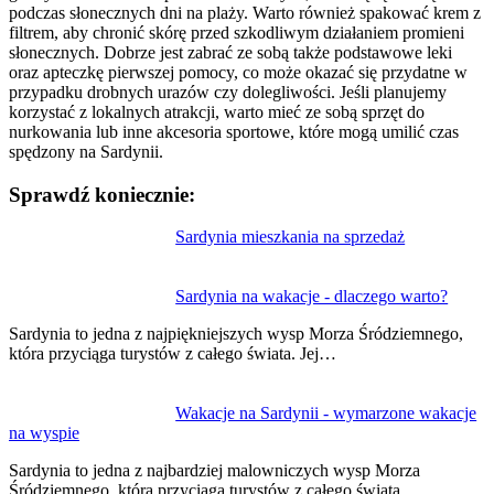
podczas słonecznych dni na plaży. Warto również spakować krem z
filtrem, aby chronić skórę przed szkodliwym działaniem promieni
słonecznych. Dobrze jest zabrać ze sobą także podstawowe leki
oraz apteczkę pierwszej pomocy, co może okazać się przydatne w
przypadku drobnych urazów czy dolegliwości. Jeśli planujemy
korzystać z lokalnych atrakcji, warto mieć ze sobą sprzęt do
nurkowania lub inne akcesoria sportowe, które mogą umilić czas
spędzony na Sardynii.
Sprawdź koniecznie:
Nawigacja
Sardynia mieszkania na sprzedaż
wpisu
Sardynia na wakacje - dlaczego warto?
Sardynia to jedna z najpiękniejszych wysp Morza Śródziemnego,
która przyciąga turystów z całego świata. Jej…
Wakacje na Sardynii - wymarzone wakacje
na wyspie
Sardynia to jedna z najbardziej malowniczych wysp Morza
Śródziemnego, która przyciąga turystów z całego świata.…