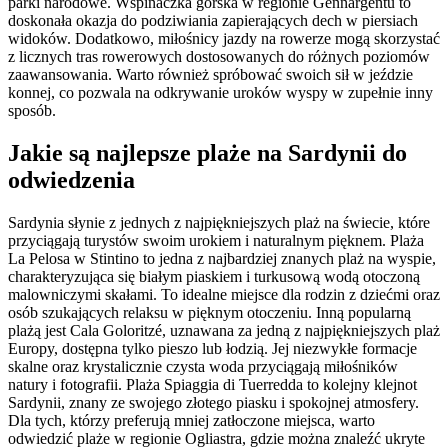
parki narodowe. Wspinaczka górska w regionie Gennargentu to
doskonała okazja do podziwiania zapierających dech w piersiach
widoków. Dodatkowo, miłośnicy jazdy na rowerze mogą skorzystać
z licznych tras rowerowych dostosowanych do różnych poziomów
zaawansowania. Warto również spróbować swoich sił w jeździe
konnej, co pozwala na odkrywanie uroków wyspy w zupełnie inny
sposób.
Jakie są najlepsze plaże na Sardynii do
odwiedzenia
Sardynia słynie z jednych z najpiękniejszych plaż na świecie, które
przyciągają turystów swoim urokiem i naturalnym pięknem. Plaża
La Pelosa w Stintino to jedna z najbardziej znanych plaż na wyspie,
charakteryzująca się białym piaskiem i turkusową wodą otoczoną
malowniczymi skałami. To idealne miejsce dla rodzin z dziećmi oraz
osób szukających relaksu w pięknym otoczeniu. Inną popularną
plażą jest Cala Goloritzé, uznawana za jedną z najpiękniejszych plaż
Europy, dostępna tylko pieszo lub łodzią. Jej niezwykłe formacje
skalne oraz krystalicznie czysta woda przyciągają miłośników
natury i fotografii. Plaża Spiaggia di Tuerredda to kolejny klejnot
Sardynii, znany ze swojego złotego piasku i spokojnej atmosfery.
Dla tych, którzy preferują mniej zatłoczone miejsca, warto
odwiedzić plaże w regionie Ogliastra, gdzie można znaleźć ukryte