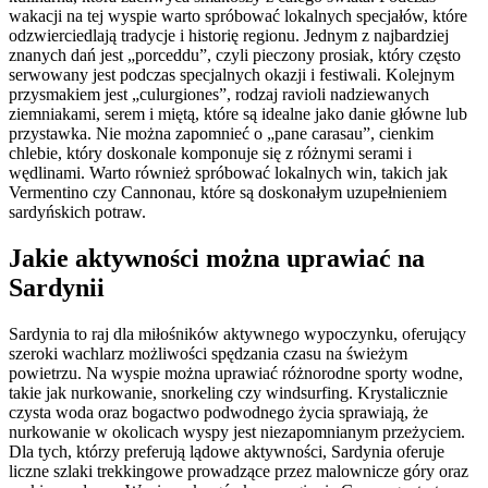
wakacji na tej wyspie warto spróbować lokalnych specjałów, które
odzwierciedlają tradycje i historię regionu. Jednym z najbardziej
znanych dań jest „porceddu”, czyli pieczony prosiak, który często
serwowany jest podczas specjalnych okazji i festiwali. Kolejnym
przysmakiem jest „culurgiones”, rodzaj ravioli nadziewanych
ziemniakami, serem i miętą, które są idealne jako danie główne lub
przystawka. Nie można zapomnieć o „pane carasau”, cienkim
chlebie, który doskonale komponuje się z różnymi serami i
wędlinami. Warto również spróbować lokalnych win, takich jak
Vermentino czy Cannonau, które są doskonałym uzupełnieniem
sardyńskich potraw.
Jakie aktywności można uprawiać na
Sardynii
Sardynia to raj dla miłośników aktywnego wypoczynku, oferujący
szeroki wachlarz możliwości spędzania czasu na świeżym
powietrzu. Na wyspie można uprawiać różnorodne sporty wodne,
takie jak nurkowanie, snorkeling czy windsurfing. Krystalicznie
czysta woda oraz bogactwo podwodnego życia sprawiają, że
nurkowanie w okolicach wyspy jest niezapomnianym przeżyciem.
Dla tych, którzy preferują lądowe aktywności, Sardynia oferuje
liczne szlaki trekkingowe prowadzące przez malownicze góry oraz