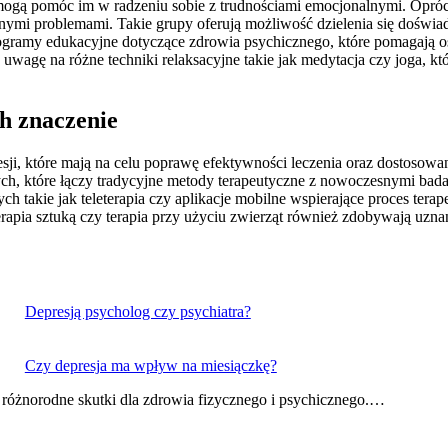
re mogą pomóc im w radzeniu sobie z trudnościami emocjonalnymi. Opró
nymi problemami. Takie grupy oferują możliwość dzielenia się doświa
 programy edukacyjne dotyczące zdrowia psychicznego, które pomagają o
ć uwagę na różne techniki relaksacyjne takie jak medytacja czy joga, k
ch znaczenie
resji, które mają na celu poprawę efektywności leczenia oraz dostosow
ch, które łączy tradycyjne metody terapeutyczne z nowoczesnymi bada
wych takie jak teleterapia czy aplikacje mobilne wspierające proces te
rapia sztuką czy terapia przy użyciu zwierząt również zdobywają uzna
Depresją psycholog czy psychiatra?
Czy depresja ma wpływ na miesiączkę?
różnorodne skutki dla zdrowia fizycznego i psychicznego.…