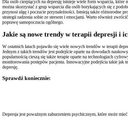
Dla osób cierpiących na depresję istnieje wiele form wsparcia, któ
można skorzystać z grup wsparcia dla osób borykających się z podob
przynosi ulgę i poczucie przynależności. Istnieją także różnorodne
strategii radzenia sobie ze stresem i emocjami. Warto również zwróci
poprawę samopoczucia ogólnego.
Jakie są nowe trendy w terapii depresji i i
W ostatnich latach pojawiło się wiele nowych trendów w terapii dep
Jednym z takich trendów jest podejście oparte na dowodach naukowy
popularnością cieszą się także terapie oparte na technologiach cyfro
monitorowania postępów pacjenta. Innowacyjne podejścia takie jak te
depresję.
Sprawdź koniecznie:
Nawigacja
wpisu
Depresja jest poważnym zaburzeniem psychicznym, które może mieć 