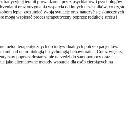
cz tradycyjnej terapii prowadzonej przez psychiatrów i psychologów
dczeniami oraz otrzymania wsparcia od innych uczestników, co często
sobom lepiej zrozumieć swoją sytuację oraz nauczyć się skutecznych
tóre mogą wspierać proces terapeutyczny poprzez redukcję stresu i
anie metod terapeutycznych do indywidualnych potrzeb pacjentów.
niami nad neurobiologią i psychologią behawioralną. Coraz większą
rapeutyczny poprzez dostarczanie narzędzi do samopomocy oraz
nie jako alternatywne metody wsparcia dla osób cierpiących na