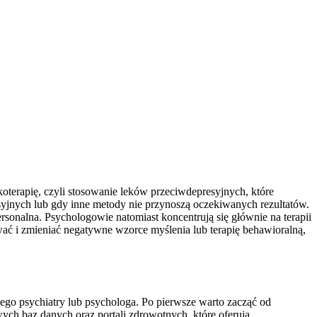
koterapię, czyli stosowanie leków przeciwdepresyjnych, które
jnych lub gdy inne metody nie przynoszą oczekiwanych rezultatów.
rsonalna. Psychologowie natomiast koncentrują się głównie na terapii
ać i zmieniać negatywne wzorce myślenia lub terapię behawioralną,
iwego psychiatry lub psychologa. Po pierwsze warto zacząć od
ych baz danych oraz portali zdrowotnych, które oferują