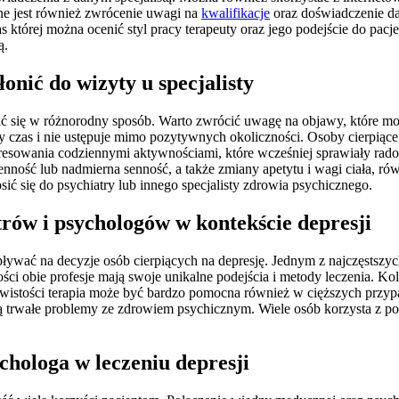
żne jest również zwrócenie uwagi na
kwalifikacje
oraz doświadczenie da
 której można ocenić styl pracy terapeuty oraz jego podejście do pacj
ą.
onić do wizyty u specjalisty
ć się w różnorodny sposób. Warto zwrócić uwagę na objawy, które mog
zy czas i nie ustępuje mimo pozytywnych okoliczności. Osoby cierpiące
nteresowania codziennymi aktywnościami, które wcześniej sprawiały ra
enność lub nadmierna senność, a także zmiany apetytu i wagi ciała,
ić się do psychiatry lub innego specjalisty zdrowia psychicznego.
trów i psychologów w kontekście depresji
wać na decyzje osób cierpiących na depresję. Jednym z najczęstszych 
ci obie profesje mają swoje unikalne podejścia i metody leczenia. Kol
istości terapia może być bardzo pomocna również w cięższych przypa
zają trwałe problemy ze zdrowiem psychicznym. Wiele osób korzysta z 
ychologa w leczeniu depresji