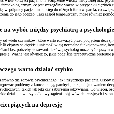
eść wiele korzyści pacjentom. Połączenie wiedzy medycznej oraz psyc
m farmakologicznym, co jest szczególnie ważne w przypadku ciężkich
iej współpracy pacjent ma dostęp do różnych form wsparcia, co zwięk
zenia do jego potrzeb. Taki zespół terapeutyczny może również pomóc
ce na wybór między psychiatrą a psychologi
y od wielu czynników, które warto rozważyć przed podjęciem decyzji o 
śli objawy są ciężkie i uniemożliwiają normalne funkcjonowanie, kons
i myślami bez potrzeby stosowania leków, psycholog może być lepszym
resję. Ważne jest również to, jakie podejście terapeutyczne preferuje p
laczego warto działać szybko
równo dla zdrowia psychicznego, jak i fizycznego pacjenta. Osoby ci
występować problemy z koncentracją, pamięcią oraz podejmowaniem dec
chicznych, takich jak lęki czy zaburzenia odżywiania. Co więcej, osob
kie działanie w przypadku wystąpienia objawów depresyjnych i skonsu
 cierpiących na depresję