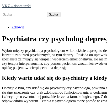
Skip
VKZ – dobre treści
to
Szukaj:
content
Zdrowie
Psychiatra czy psycholog depres
Wybór między psychiatrą a psychologiem w kontekście depresji to dec
leczeniu zaburzeń psychicznych, w tym depresji. Posiada on uprawnien
specjalista zajmujący się terapią i wsparciem emocjonalnym, ale nie
czy terapia interpersonalna, aby pomóc pacjentom zrozumieć swoje
opiekę pacjentowi cierpiącemu na depresję.
Kiedy warto udać się do psychiatry a kied
Decyzja o tym, czy udać się do psychiatry czy psychologa, powinna 
skrajne zmęczenie czy brak zdolności do funkcjonowania w codzienn
i zdecyduje o ewentualnej potrzebie leczenia farmakologicznego. Z d
odpowiednim wyborem. Terapia z psychologiem może pomóc w zrozumie