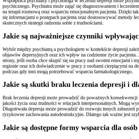
Współpraca psychiatry i psychologa w leczeniu depresji może przyni
psychicznego. Psychiatra może zająć się diagnozowaniem i leczenie
na terapii rozmową oraz wsparciu emocjonalnym pacjenta. Dzięki tak
się informacjami o postępach pacjenta oraz dostosowywać metody lec
skutecznych strategii radzenia sobie z trudnościami.
Jakie są najważniejsze czynniki wpływają
Wybór między psychiatrą a psychologiem w kontekście depresji zależ
objawów depresyjnych oraz ich wpływ na codzienne życie pacjenta. Je
strony, jeśli osoba chce skupić się na pracy nad swoimi emocjami 
regionie oraz ich doświadczenie w pracy z osobami cierpiącymi na dep
podczas gdy inni mogą potrzebować wsparcia farmakologicznego.
Jakie są skutki braku leczenia depresji i d
Brak leczenia depresji może prowadzić do poważnych konsekwencji za
jakości życia oraz trudności w relacjach interpersonalnych. Mogą 
Długotrwała depresja może prowadzić do rozwoju innych zaburzeń psy
ryzykowne zachowania autodestrukcyjne. Dlatego tak ważne jest szyb
Jakie są dostępne formy wsparcia dla osób