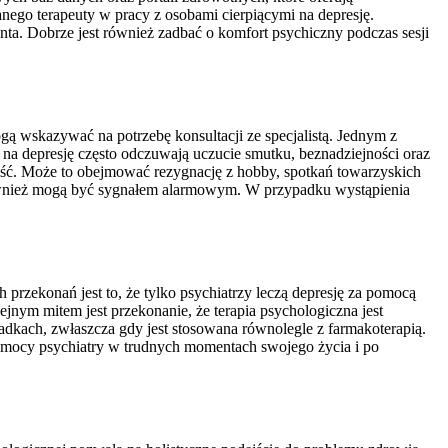
nego terapeuty w pracy z osobami cierpiącymi na depresję.
enta. Dobrze jest również zadbać o komfort psychiczny podczas sesji
ą wskazywać na potrzebę konsultacji ze specjalistą. Jednym z
 na depresję często odczuwają uczucie smutku, beznadziejności oraz
dość. Może to obejmować rezygnację z hobby, spotkań towarzyskich
 również mogą być sygnałem alarmowym. W przypadku wystąpienia
przekonań jest to, że tylko psychiatrzy leczą depresję za pomocą
ejnym mitem jest przekonanie, że terapia psychologiczna jest
dkach, zwłaszcza gdy jest stosowana równolegle z farmakoterapią.
pomocy psychiatry w trudnych momentach swojego życia i po