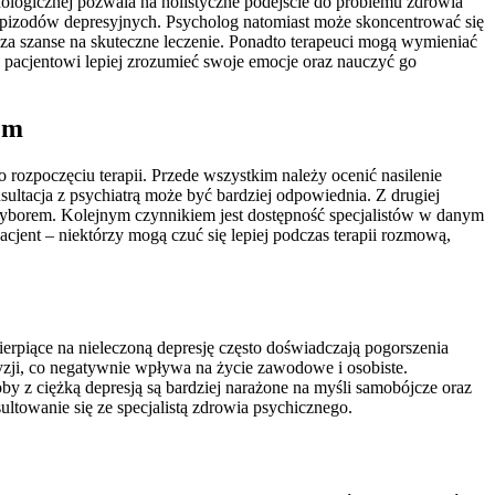
hologicznej pozwala na holistyczne podejście do problemu zdrowia
 epizodów depresyjnych. Psycholog natomiast może skoncentrować się
sza szanse na skuteczne leczenie. Ponadto terapeuci mogą wymieniać
 pacjentowi lepiej zrozumieć swoje emocje oraz nauczyć go
em
rozpoczęciu terapii. Przede wszystkim należy ocenić nasilenie
ultacja z psychiatrą może być bardziej odpowiednia. Z drugiej
 wyborem. Kolejnym czynnikiem jest dostępność specjalistów w danym
acjent – niektórzy mogą czuć się lepiej podczas terapii rozmową,
erpiące na nieleczoną depresję często doświadczają pogorszenia
yzji, co negatywnie wpływa na życie zawodowe i osobiste.
y z ciężką depresją są bardziej narażone na myśli samobójcze oraz
ltowanie się ze specjalistą zdrowia psychicznego.