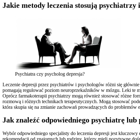
Jakie metody leczenia stosują psychiatrzy 
Psychiatra czy psycholog depresja?
Leczenie depresji przez psychiatrów i psychologów różni się głównie
pomagają regulować poziom neuroprzekaźników w mózgu. Leki te mog
Oprócz farmakoterapii psychiatrzy mogą również stosować różne formy
rozmową i różnych technikach terapeutycznych. Mogą stosować podejś
która skupia się na zmianie zachowań prowadzących do problemów 
Jak znaleźć odpowiedniego psychiatrę lub 
Wybór odpowiedniego specjalisty do leczenia depresji jest kluczowy d
rekomendacji od znajomych lub rodziny, którzy mieli pozytywne dośw