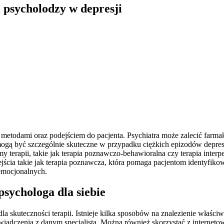
i psycholodzy w depresji
 metodami oraz podejściem do pacjenta. Psychiatra może zalecić farma
ą być szczególnie skuteczne w przypadku ciężkich epizodów depresy
 terapii, takie jak terapia poznawczo-behawioralna czy terapia interpe
cia takie jak terapia poznawcza, która pomaga pacjentom identyfikow
emocjonalnych.
psychologa dla siebie
la skuteczności terapii. Istnieje kilka sposobów na znalezienie właśc
iadczenia z danym specjalistą. Można również skorzystać z internetow