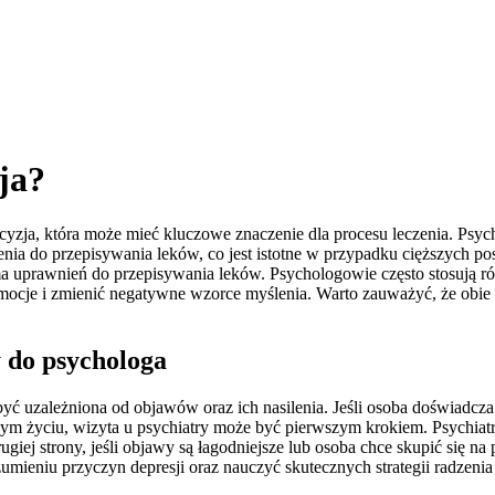
ja?
yzja, która może mieć kluczowe znaczenie dla procesu leczenia. Psychi
ia do przepisywania leków, co jest istotne w przypadku cięższych post
 ma uprawnień do przepisywania leków. Psychologowie często stosują ró
 emocje i zmienić negatywne wzorce myślenia. Warto zauważyć, że ob
y do psychologa
być uzależniona od objawów oraz ich nasilenia. Jeśli osoba doświadc
ym życiu, wizyta u psychiatry może być pierwszym krokiem. Psychiat
rugiej strony, jeśli objawy są łagodniejsze lub osoba chce skupić się
niu przyczyn depresji oraz nauczyć skutecznych strategii radzenia 