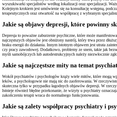
wyszukiwarki specjalistów według lokalizacji oraz specjalizacji. Wa
Kolejnym krokiem jest umówienie się na konsultację wstępną, podczas
terapeutycznych oraz otwartość na współpracę z wybranym specjalist
Jakie są objawy depresji, które powinny skł
Depresja to poważne zaburzenie psychiczne, które może manifestowa
najczęstszych objawów jest obniżony nastrój, który trwa przez dłużs
braku energii do działania. Innym istotnym objawem jest utrata zai
czy pracy zawodowej. Dodatkowo, problemy ze snem, takie jak bezs
myśli samobójczych lub autodestrukcyjnych należy niezwłocznie zgłos
Jakie są najczęstsze mity na temat psychia
Wokół psychiatrów i psychologów krąży wiele mitów, które mogą wpły
leków, a psychologowie nie mają nic do zaoferowania. W rzeczywistoś
skuteczna tylko w przypadku łagodnych objawów depresji. W rzeczyw
Istnieje również błędne przekonanie, że wizyty u psychiatry oznac
zakończeniu terapii wraca do normalnego funkcjonowania.
Jakie są zalety współpracy psychiatry i ps