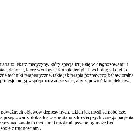
atra to lekarz medycyny, który specjalizuje się w diagnozowaniu i
aci depresji, które wymagają farmakoterapii. Psycholog z kolei to
żne techniki terapeutyczne, takie jak terapia poznawczo-behawioralna
ie profesje mogą współpracować ze sobą, aby zapewnić kompleksową
za poważnych objawów depresyjnych, takich jak myśli samobójcze,
ra przeprowadzi dokładną ocenę stanu zdrowia psychicznego pacjenta
 na pracy nad swoimi emocjami i myślami, psycholog może być
sobie z trudnościami.