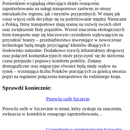
Pomorskiem wyglądają obiecująco dzięki rosnącemu
zapotrzebowaniu na usługi transportowe zarówno ze strony
mieszkańców regionu, jak i turystów przyjezdnych. W miarę jak
coraz więcej osób decyduje się na podróżowanie między Niemcami
a Polską, firmy transportowe mają szansę na rozwój swoich ofert
oraz zwiększenie floty pojazdów. Wzrost znaczenia ekologicznych
form transportu staje się kluczowym czynnikiem wpływającym na
przyszłość branży – przedsiębiorstwa inwestujące w nowoczesne
technologie będą mogły przyciągnąć klientów dbających o
środowisko naturalne. Dodatkowo rozwój infrastruktury drogowej
oraz połączeń komunikacyjnych może przyczynić się do skrócenia
czasu przejazdu i poprawy komfortu podróży. Zmiany
demograficzne oraz migracyjne również będą miały wpływ na
rynek – wzrastająca liczba Polaków pracujących za granicą stwarza
popyt na regularne połączenia transportowe do rodzinnego kraju.
Sprawdź koniecznie:
Nawigacja
Przewóz osób Szczecin
wpisu
Przewóz osób w Szczecinie to temat, który zyskuje na znaczeniu,
zwłaszcza w kontekście rosnącego zapotrzebowania…
Gospodarstwo agroturystyczne kujawsko-