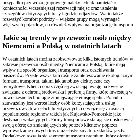
przypadku przewozu grupowego należy jednak pamiętać o
konieczności wcześniejszej rezerwacji miejsc oraz ustalenia
szczegółów dotyczących trasy i godzin odjazdów. Warto także
rozważyć komfort podróży – większe grupy mogą wymagać
większych pojazdów, co również wpływa na organizację transportu.
Jakie są trendy w przewozie osób między
Niemcami a Polską w ostatnich latach
W ostatnich latach można zaobserwować kilka istotnych trendów w
zakresie przewozu osób między Niemcami a Polską, które mają
wpływ na sposób organizacji transportu oraz oczekiwania
pasażerów. Przede wszystkim rośnie zainteresowanie ekologicznymi
formami transportu, takimi jak autobusy elektryczne czy
hybrydowe. Klienci coraz częściej zwracają uwagę na kwestie
związane z ochroną środowiska i preferują firmy, które inwestują w
nowoczesne technologie zmniejszające emisję spalin. Ponadto
zauważalny jest wzrost liczby osób korzystających z usług
przewozowych w celach turystycznych, co wiąże się z rosnącą
popularnością regionów takich jak Kujawsko-Pomorskie jako
destynacji wakacyjnych. Firmy transportowe starają się dostosować
swoją ofertę do zmieniających się potrzeb klientów poprzez
wprowadzanie nowych tras oraz elastycznych rozkładów jazdy.
Dodatkowo rozwija się segment transportu premium, który oferuje