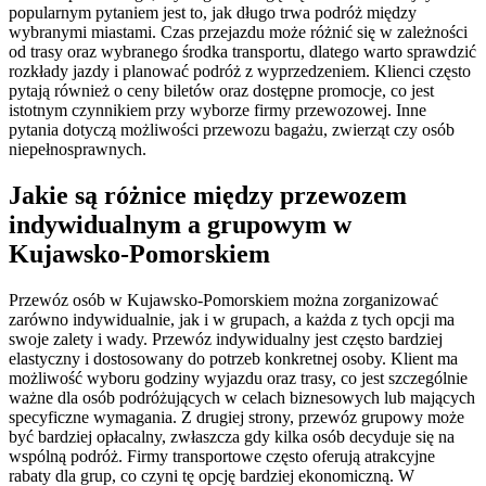
popularnym pytaniem jest to, jak długo trwa podróż między
wybranymi miastami. Czas przejazdu może różnić się w zależności
od trasy oraz wybranego środka transportu, dlatego warto sprawdzić
rozkłady jazdy i planować podróż z wyprzedzeniem. Klienci często
pytają również o ceny biletów oraz dostępne promocje, co jest
istotnym czynnikiem przy wyborze firmy przewozowej. Inne
pytania dotyczą możliwości przewozu bagażu, zwierząt czy osób
niepełnosprawnych.
Jakie są różnice między przewozem
indywidualnym a grupowym w
Kujawsko-Pomorskiem
Przewóz osób w Kujawsko-Pomorskiem można zorganizować
zarówno indywidualnie, jak i w grupach, a każda z tych opcji ma
swoje zalety i wady. Przewóz indywidualny jest często bardziej
elastyczny i dostosowany do potrzeb konkretnej osoby. Klient ma
możliwość wyboru godziny wyjazdu oraz trasy, co jest szczególnie
ważne dla osób podróżujących w celach biznesowych lub mających
specyficzne wymagania. Z drugiej strony, przewóz grupowy może
być bardziej opłacalny, zwłaszcza gdy kilka osób decyduje się na
wspólną podróż. Firmy transportowe często oferują atrakcyjne
rabaty dla grup, co czyni tę opcję bardziej ekonomiczną. W