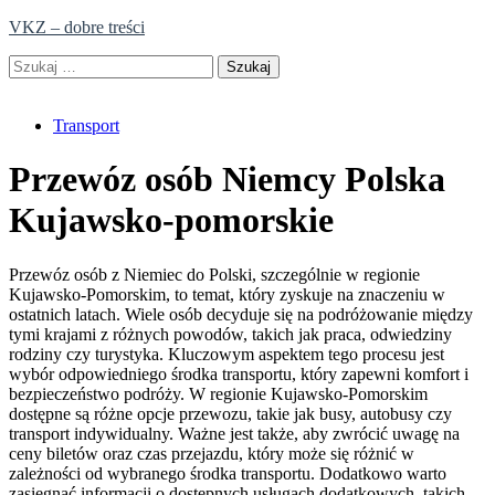
Skip
VKZ – dobre treści
to
Szukaj:
content
Transport
Przewóz osób Niemcy Polska
Kujawsko-pomorskie
Przewóz osób z Niemiec do Polski, szczególnie w regionie
Kujawsko-Pomorskim, to temat, który zyskuje na znaczeniu w
ostatnich latach. Wiele osób decyduje się na podróżowanie między
tymi krajami z różnych powodów, takich jak praca, odwiedziny
rodziny czy turystyka. Kluczowym aspektem tego procesu jest
wybór odpowiedniego środka transportu, który zapewni komfort i
bezpieczeństwo podróży. W regionie Kujawsko-Pomorskim
dostępne są różne opcje przewozu, takie jak busy, autobusy czy
transport indywidualny. Ważne jest także, aby zwrócić uwagę na
ceny biletów oraz czas przejazdu, który może się różnić w
zależności od wybranego środka transportu. Dodatkowo warto
zasięgnąć informacji o dostępnych usługach dodatkowych, takich