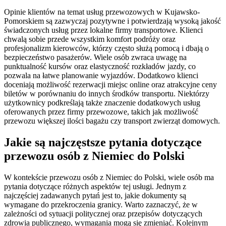
Opinie klientów na temat usług przewozowych w Kujawsko-
Pomorskiem są zazwyczaj pozytywne i potwierdzają wysoką jakość
świadczonych usług przez lokalne firmy transportowe. Klienci
chwalą sobie przede wszystkim komfort podróży oraz
profesjonalizm kierowców, którzy często służą pomocą i dbają o
bezpieczeństwo pasażerów. Wiele osób zwraca uwagę na
punktualność kursów oraz elastyczność rozkładów jazdy, co
pozwala na łatwe planowanie wyjazdów. Dodatkowo klienci
doceniają możliwość rezerwacji miejsc online oraz atrakcyjne ceny
biletów w porównaniu do innych środków transportu. Niektórzy
użytkownicy podkreślają także znaczenie dodatkowych usług
oferowanych przez firmy przewozowe, takich jak możliwość
przewozu większej ilości bagażu czy transport zwierząt domowych.
Jakie są najczęstsze pytania dotyczące
przewozu osób z Niemiec do Polski
W kontekście przewozu osób z Niemiec do Polski, wiele osób ma
pytania dotyczące różnych aspektów tej usługi. Jednym z
najczęściej zadawanych pytań jest to, jakie dokumenty są
wymagane do przekroczenia granicy. Warto zaznaczyć, że w
zależności od sytuacji politycznej oraz przepisów dotyczących
zdrowia publicznego, wymagania mogą się zmieniać. Kolejnym