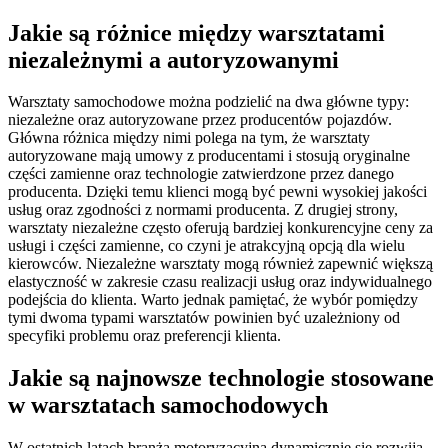
Jakie są różnice między warsztatami
niezależnymi a autoryzowanymi
Warsztaty samochodowe można podzielić na dwa główne typy:
niezależne oraz autoryzowane przez producentów pojazdów.
Główna różnica między nimi polega na tym, że warsztaty
autoryzowane mają umowy z producentami i stosują oryginalne
części zamienne oraz technologie zatwierdzone przez danego
producenta. Dzięki temu klienci mogą być pewni wysokiej jakości
usług oraz zgodności z normami producenta. Z drugiej strony,
warsztaty niezależne często oferują bardziej konkurencyjne ceny za
usługi i części zamienne, co czyni je atrakcyjną opcją dla wielu
kierowców. Niezależne warsztaty mogą również zapewnić większą
elastyczność w zakresie czasu realizacji usług oraz indywidualnego
podejścia do klienta. Warto jednak pamiętać, że wybór pomiędzy
tymi dwoma typami warsztatów powinien być uzależniony od
specyfiki problemu oraz preferencji klienta.
Jakie są najnowsze technologie stosowane
w warsztatach samochodowych
W ostatnich latach branża motoryzacyjna dynamicznie się rozwija,