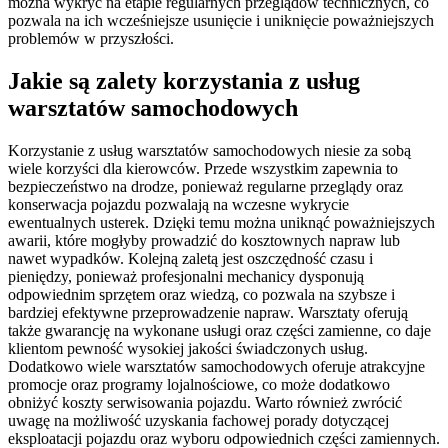
można wykryć na etapie regularnych przeglądów technicznych, co
pozwala na ich wcześniejsze usunięcie i uniknięcie poważniejszych
problemów w przyszłości.
Jakie są zalety korzystania z usług
warsztatów samochodowych
Korzystanie z usług warsztatów samochodowych niesie za sobą
wiele korzyści dla kierowców. Przede wszystkim zapewnia to
bezpieczeństwo na drodze, ponieważ regularne przeglądy oraz
konserwacja pojazdu pozwalają na wczesne wykrycie
ewentualnych usterek. Dzięki temu można uniknąć poważniejszych
awarii, które mogłyby prowadzić do kosztownych napraw lub
nawet wypadków. Kolejną zaletą jest oszczędność czasu i
pieniędzy, ponieważ profesjonalni mechanicy dysponują
odpowiednim sprzętem oraz wiedzą, co pozwala na szybsze i
bardziej efektywne przeprowadzenie napraw. Warsztaty oferują
także gwarancję na wykonane usługi oraz części zamienne, co daje
klientom pewność wysokiej jakości świadczonych usług.
Dodatkowo wiele warsztatów samochodowych oferuje atrakcyjne
promocje oraz programy lojalnościowe, co może dodatkowo
obniżyć koszty serwisowania pojazdu. Warto również zwrócić
uwagę na możliwość uzyskania fachowej porady dotyczącej
eksploatacji pojazdu oraz wyboru odpowiednich części zamiennych.