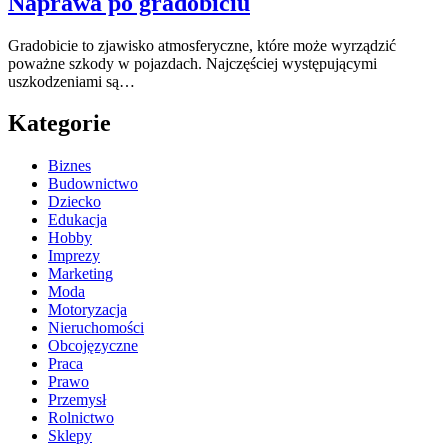
Naprawa po gradobiciu
Gradobicie to zjawisko atmosferyczne, które może wyrządzić
poważne szkody w pojazdach. Najczęściej występującymi
uszkodzeniami są…
Kategorie
Biznes
Budownictwo
Dziecko
Edukacja
Hobby
Imprezy
Marketing
Moda
Motoryzacja
Nieruchomości
Obcojęzyczne
Praca
Prawo
Przemysł
Rolnictwo
Sklepy