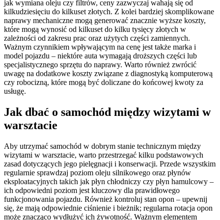
jak wymiana oleju czy filtrów, ceny zazwyczaj wahają się od
kilkudziesięciu do kilkuset złotych. Z kolei bardziej skomplikowane
naprawy mechaniczne mogą generować znacznie wyższe koszty,
które mogą wynosić od kilkuset do kilku tysięcy złotych w
zależności od zakresu prac oraz użytych części zamiennych.
Ważnym czynnikiem wpływającym na cenę jest także marka i
model pojazdu – niektóre auta wymagają droższych części lub
specjalistycznego sprzętu do naprawy. Warto również zwrócić
uwagę na dodatkowe koszty związane z diagnostyką komputerową
czy robocizną, które mogą być doliczane do końcowej kwoty za
usługę.
Jak dbać o samochód między wizytami w
warsztacie
Aby utrzymać samochód w dobrym stanie technicznym między
wizytami w warsztacie, warto przestrzegać kilku podstawowych
zasad dotyczących jego pielęgnacji i konserwacji. Przede wszystkim
regularnie sprawdzaj poziom oleju silnikowego oraz płynów
eksploatacyjnych takich jak płyn chłodniczy czy płyn hamulcowy –
ich odpowiedni poziom jest kluczowy dla prawidłowego
funkcjonowania pojazdu. Również kontroluj stan opon – upewnij
się, że mają odpowiednie ciśnienie i bieżnik; regularna rotacja opon
może znacząco wydłużyć ich żywotność. Ważnym elementem