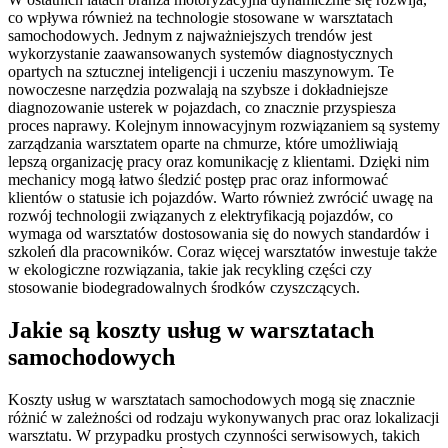
co wpływa również na technologie stosowane w warsztatach
samochodowych. Jednym z najważniejszych trendów jest
wykorzystanie zaawansowanych systemów diagnostycznych
opartych na sztucznej inteligencji i uczeniu maszynowym. Te
nowoczesne narzędzia pozwalają na szybsze i dokładniejsze
diagnozowanie usterek w pojazdach, co znacznie przyspiesza
proces naprawy. Kolejnym innowacyjnym rozwiązaniem są systemy
zarządzania warsztatem oparte na chmurze, które umożliwiają
lepszą organizację pracy oraz komunikację z klientami. Dzięki nim
mechanicy mogą łatwo śledzić postęp prac oraz informować
klientów o statusie ich pojazdów. Warto również zwrócić uwagę na
rozwój technologii związanych z elektryfikacją pojazdów, co
wymaga od warsztatów dostosowania się do nowych standardów i
szkoleń dla pracowników. Coraz więcej warsztatów inwestuje także
w ekologiczne rozwiązania, takie jak recykling części czy
stosowanie biodegradowalnych środków czyszczących.
Jakie są koszty usług w warsztatach
samochodowych
Koszty usług w warsztatach samochodowych mogą się znacznie
różnić w zależności od rodzaju wykonywanych prac oraz lokalizacji
warsztatu. W przypadku prostych czynności serwisowych, takich