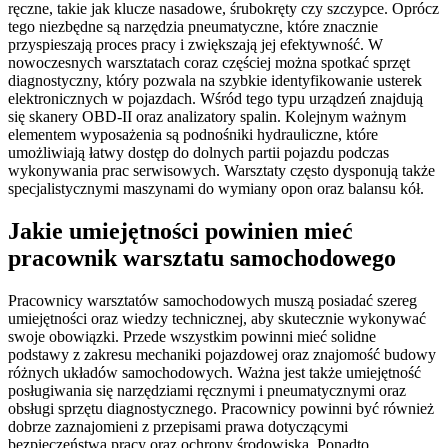
ręczne, takie jak klucze nasadowe, śrubokręty czy szczypce. Oprócz
tego niezbędne są narzędzia pneumatyczne, które znacznie
przyspieszają proces pracy i zwiększają jej efektywność. W
nowoczesnych warsztatach coraz częściej można spotkać sprzęt
diagnostyczny, który pozwala na szybkie identyfikowanie usterek
elektronicznych w pojazdach. Wśród tego typu urządzeń znajdują
się skanery OBD-II oraz analizatory spalin. Kolejnym ważnym
elementem wyposażenia są podnośniki hydrauliczne, które
umożliwiają łatwy dostęp do dolnych partii pojazdu podczas
wykonywania prac serwisowych. Warsztaty często dysponują także
specjalistycznymi maszynami do wymiany opon oraz balansu kół.
Jakie umiejętności powinien mieć
pracownik warsztatu samochodowego
Pracownicy warsztatów samochodowych muszą posiadać szereg
umiejętności oraz wiedzy technicznej, aby skutecznie wykonywać
swoje obowiązki. Przede wszystkim powinni mieć solidne
podstawy z zakresu mechaniki pojazdowej oraz znajomość budowy
różnych układów samochodowych. Ważna jest także umiejętność
posługiwania się narzędziami ręcznymi i pneumatycznymi oraz
obsługi sprzętu diagnostycznego. Pracownicy powinni być również
dobrze zaznajomieni z przepisami prawa dotyczącymi
bezpieczeństwa pracy oraz ochrony środowiska. Ponadto