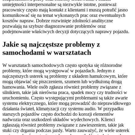
umiejętności interpersonalne są niezwykle istotne, ponieważ
pracownicy często mają kontakt z klientami i muszą potrafić jasno
komunikować się na temat wykonanych prac oraz ewentualnych
kosztów napraw. Dobrze rozwinięte zdolności analityczne
pozwalają na szybsze diagnozowanie problemów oraz
podejmowanie właściwych decyzji dotyczących naprawy pojazdu.
Jakie są najczęstsze problemy z
samochodami w warsztatach
W warsztatach samochodowych często spotyka się różnorodne
problemy, które mogą występować w pojazdach. Jednym z
najczęstszych usterek są problemy z układem hamulcowym, które
mogą objawiać się piszczeniem, szumem lub wydłużoną drogą
hamowania. Wiele osób zgłasza również problemy związane z
silnikiem, takie jak nierówna praca, spadek mocy czy trudności w
uruchomieniu. Często występującymi problemami są także awarie
systemu elektrycznego, które mogą prowadzić do nieprawidłowego
działania świateł, klimatyzacji czy systemu audio. W przypadku
starszych pojazdów często dochodzi do korozji elementów
nadwozia oraz uszkodzeń układów wydechowych. Klienci
zgłaszają również problemy związane z zawieszeniem, takie jak
stuki czy drgania podczas jazdy. Warto zauważyć, że wiele usterek