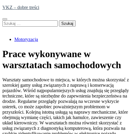
Skip
VKZ – dobre treści
to
content
Szukaj:
Motoryzacja
Prace wykonywane w
warsztatach samochodowych
Warsztaty samochodowe to miejsca, w których można skorzystać z
szerokiej gamy usług związanych z naprawą i konserwacją
pojazdów. Wśród najpopularniejszych usług znajdują się przeglądy
techniczne, które są niezbędne do zapewnienia bezpieczeństwa na
drodze. Regularne przeglądy pozwalają na wczesne wykrycie
usterek, co może zapobiec poważniejszym problemom w
przyszłości. Kolejną istotną usługą są naprawy mechaniczne, które
obejmują wymianę części, takich jak hamulce, zawieszenie czy
układ kierowniczy. W warsztatach można również skorzystać z
usług związanych z diagnostyką komputerową, która pozwala na
szybkie zidentyfikowanie problemów w elektronice pojazdu.