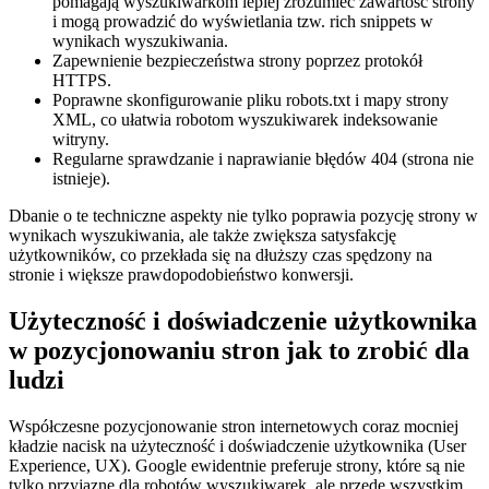
pomagają wyszukiwarkom lepiej zrozumieć zawartość strony
i mogą prowadzić do wyświetlania tzw. rich snippets w
wynikach wyszukiwania.
Zapewnienie bezpieczeństwa strony poprzez protokół
HTTPS.
Poprawne skonfigurowanie pliku robots.txt i mapy strony
XML, co ułatwia robotom wyszukiwarek indeksowanie
witryny.
Regularne sprawdzanie i naprawianie błędów 404 (strona nie
istnieje).
Dbanie o te techniczne aspekty nie tylko poprawia pozycję strony w
wynikach wyszukiwania, ale także zwiększa satysfakcję
użytkowników, co przekłada się na dłuższy czas spędzony na
stronie i większe prawdopodobieństwo konwersji.
Użyteczność i doświadczenie użytkownika
w pozycjonowaniu stron jak to zrobić dla
ludzi
Współczesne pozycjonowanie stron internetowych coraz mocniej
kładzie nacisk na użyteczność i doświadczenie użytkownika (User
Experience, UX). Google ewidentnie preferuje strony, które są nie
tylko przyjazne dla robotów wyszukiwarek, ale przede wszystkim