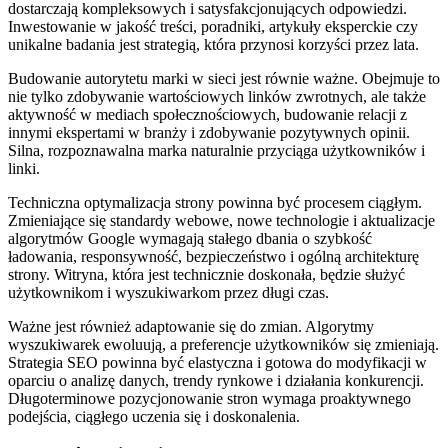
dostarczają kompleksowych i satysfakcjonujących odpowiedzi.
Inwestowanie w jakość treści, poradniki, artykuły eksperckie czy
unikalne badania jest strategią, która przynosi korzyści przez lata.
Budowanie autorytetu marki w sieci jest równie ważne. Obejmuje to
nie tylko zdobywanie wartościowych linków zwrotnych, ale także
aktywność w mediach społecznościowych, budowanie relacji z
innymi ekspertami w branży i zdobywanie pozytywnych opinii.
Silna, rozpoznawalna marka naturalnie przyciąga użytkowników i
linki.
Techniczna optymalizacja strony powinna być procesem ciągłym.
Zmieniające się standardy webowe, nowe technologie i aktualizacje
algorytmów Google wymagają stałego dbania o szybkość
ładowania, responsywność, bezpieczeństwo i ogólną architekturę
strony. Witryna, która jest technicznie doskonała, będzie służyć
użytkownikom i wyszukiwarkom przez długi czas.
Ważne jest również adaptowanie się do zmian. Algorytmy
wyszukiwarek ewoluują, a preferencje użytkowników się zmieniają.
Strategia SEO powinna być elastyczna i gotowa do modyfikacji w
oparciu o analizę danych, trendy rynkowe i działania konkurencji.
Długoterminowe pozycjonowanie stron wymaga proaktywnego
podejścia, ciągłego uczenia się i doskonalenia.