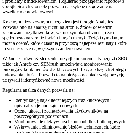
i problemy z indeksowaniem. Regularne przeglądanie raportów z
Google Search Console pozwala na szybkie reagowanie na
wszelkie nieprawidłowości.
Kolejnym nieodzownym narzędziem jest Google Analytics.
Pozwala ono na analizę ruchu na stronie, źródeł odwiedzin,
zachowania użytkowników, współczynnika odrzuceń, czasu
spędzonego na stronie i wielu innych metryk. Dzięki tym danym
można ocenić, które działania przynoszą najlepsze rezultaty i które
treści cieszą się największym zainteresowaniem.
Ważne jest również śledzenie pozycji konkurencji. Narzędzia SEO
takie jak Ahrefs czy SEMrush umożliwiają monitorowanie
rankingów konkurentów dla kluczowych fraz, analizę ich strategii
linkowania i treści. Pozwala to na bieżąco oceniać swoją pozycję na
tle rywali i identyfikować nowe możliwości.
Regularna analiza danych pozwala na:
Identyfikację najskuteczniejszych fraz kluczowych i
optymalizację pod kątem nowych.
Ocenę jakości i zaangażowania użytkowników na
poszczególnych podstronach.
Monitorowanie efektywności kampanii link buildingowych.
Wykrywanie i eliminowanie błędów technicznych, które
mogą negatywnie wpływać na pozycjonowanie.