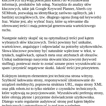
kluczowych używają potencjalni klienci do wyszukiwania
informacji, produktów lub usług. Narzędzia do analizy słów
kluczowych, takie jak Google Keyword Planner, Ahrefs czy
SEMrush, pozwalają na identyfikację zarówno ogólnych, jak i
bardziej szczegółowych, tzw. długiego ogona (long-tail keywords)
fraz. Ważne jest, aby wybrać frazy, które są relevantne dla
oferowanej treści i mają potencjał generowania wartościowego
ruchu.
Następnie należy skupić się na optymalizacji treści pod kątem
wybranych słów kluczowych. Treści powinny być unikalne,
wartościowe, angażujące i odpowiadać na potrzeby użytkowników.
Słowa kluczowe powinny być naturalnie wplecione w tekst, w
tytułach, nagłówkach, opisach meta oraz atrybutach alt obrazów.
Unikaj nadmiernego nasycenia słowami kluczowymi (keyword
stuffing), ponieważ może to zostać uznane przez wyszukiwarki za
spam i przynieść negatywne skutki. Jakość treści jest priorytetem.
Kolejnym istotnym elementem jest techniczna strona witryny.
Szybkość ładowania strony, responsywność (dostosowanie do
urządzeń mobilnych), poprawna struktura URL, mapa strony XML
oraz plik robots.txt to tylko niektóre z czynników technicznych,
które wpływają na pozycjonowanie. Wyszukiwarki preferują strony,
które oferują płynne i przyjemne doświadczenie użytkownika.
Dlatego warto regularnie audytować stronę pod kątem błędów
technicznych i optymalizować ją pod tym względem.