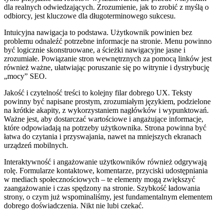
dla realnych odwiedzających. Zrozumienie, jak to zrobić z myślą o
odbiorcy, jest kluczowe dla długoterminowego sukcesu.
Intuicyjna nawigacja to podstawa. Użytkownik powinien bez
problemu odnaleźć potrzebne informacje na stronie. Menu powinno
być logicznie skonstruowane, a ścieżki nawigacyjne jasne i
zrozumiałe. Powiązanie stron wewnętrznych za pomocą linków jest
również ważne, ułatwiając poruszanie się po witrynie i dystrybucję
„mocy” SEO.
Jakość i czytelność treści to kolejny filar dobrego UX. Teksty
powinny być napisane prostym, zrozumiałym językiem, podzielone
na krótkie akapity, z wykorzystaniem nagłówków i wypunktowań.
Ważne jest, aby dostarczać wartościowe i angażujące informacje,
które odpowiadają na potrzeby użytkownika. Strona powinna być
łatwa do czytania i przyswajania, nawet na mniejszych ekranach
urządzeń mobilnych.
Interaktywność i angażowanie użytkowników również odgrywają
rolę. Formularze kontaktowe, komentarze, przyciski udostępniania
w mediach społecznościowych – te elementy mogą zwiększyć
zaangażowanie i czas spędzony na stronie. Szybkość ładowania
strony, o czym już wspominaliśmy, jest fundamentalnym elementem
dobrego doświadczenia. Nikt nie lubi czekać.