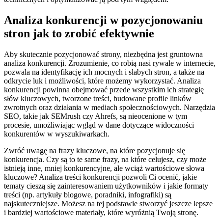
Analiza konkurencji w pozycjonowaniu
stron jak to zrobić efektywnie
Aby skutecznie pozycjonować strony, niezbędna jest gruntowna
analiza konkurencji. Zrozumienie, co robią nasi rywale w internecie,
pozwala na identyfikację ich mocnych i słabych stron, a także na
odkrycie luk i możliwości, które możemy wykorzystać. Analiza
konkurencji powinna obejmować przede wszystkim ich strategię
słów kluczowych, tworzone treści, budowane profile linków
zwrotnych oraz działania w mediach społecznościowych. Narzędzia
SEO, takie jak SEMrush czy Ahrefs, są nieocenione w tym
procesie, umożliwiając wgląd w dane dotyczące widoczności
konkurentów w wyszukiwarkach.
Zwróć uwagę na frazy kluczowe, na które pozycjonuje się
konkurencja. Czy są to te same frazy, na które celujesz, czy może
istnieją inne, mniej konkurencyjne, ale wciąż wartościowe słowa
kluczowe? Analiza treści konkurencji pozwoli Ci ocenić, jakie
tematy cieszą się zainteresowaniem użytkowników i jakie formaty
treści (np. artykuły blogowe, poradniki, infografiki) są
najskuteczniejsze. Możesz na tej podstawie stworzyć jeszcze lepsze
i bardziej wartościowe materiały, które wyróżnią Twoją stronę.