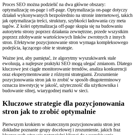
Proces SEO można podzielić na dwa główne obszary:
optymalizację on-page i off-page. Optymalizacja on-page dotyczy
działań wykonywanych bezpośrednio na stronie internetowej, takich
jak optymalizacja treści, struktury, szybkości ładowania czy meta
tagów. Z kolei optymalizacja off-page skupia się na budowaniu
autorytetu strony poprzez działania zewnętrzne, przede wszystkim
poprzez zdobywanie wartościowych linków zwrotnych z innych
stron. Efektywne pozycjonowanie stron wymaga kompleksowego
podejścia, łączącego obie te strategie.
Ważne jest, aby pamiętać, że algorytmy wyszukiwarek stale
ewoluują, a najlepsze praktyki SEO mogą ulegać zmianom. Dlatego
kluczowe jest ciągłe monitorowanie trendów, analiza konkurencji
oraz eksperymentowanie z różnymi strategiami. Zrozumienie
pozycjonowania stron jak to zrobić w sposób długoterminowy
oznacza inwestycję w jakość, użyteczność dla użytkownika i
budowanie silnej, wiarygodnej marki w sieci.
Kluczowe strategie dla pozycjonowania
stron jak to zrobić optymalnie
Pierwszym krokiem w skutecznym pozycjonowaniu stron jest
dokładne poznanie grupy docelowej i zrozumienie, jakich fraz