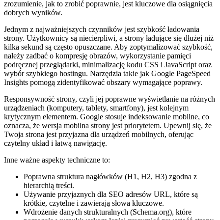
zrozumienie, jak to zrobić poprawnie, jest kluczowe dla osiągnięcia
dobrych wyników.
Jednym z najważniejszych czynników jest szybkość ładowania
strony. Użytkownicy są niecierpliwi, a strony ładujące się dłużej niż
kilka sekund są często opuszczane. Aby zoptymalizować szybkość,
należy zadbać o kompresję obrazów, wykorzystanie pamięci
podręcznej przeglądarki, minimalizację kodu CSS i JavaScript oraz
wybór szybkiego hostingu. Narzędzia takie jak Google PageSpeed
Insights pomogą zidentyfikować obszary wymagające poprawy.
Responsywność strony, czyli jej poprawne wyświetlanie na różnych
urządzeniach (komputery, tablety, smartfony), jest kolejnym
krytycznym elementem. Google stosuje indeksowanie mobilne, co
oznacza, że wersja mobilna strony jest priorytetem. Upewnij się, że
Twoja strona jest przyjazna dla urządzeń mobilnych, oferując
czytelny układ i łatwą nawigację.
Inne ważne aspekty techniczne to:
Poprawna struktura nagłówków (H1, H2, H3) zgodna z
hierarchią treści.
Używanie przyjaznych dla SEO adresów URL, które są
krótkie, czytelne i zawierają słowa kluczowe.
Wdrożenie danych strukturalnych (Schema.org), które