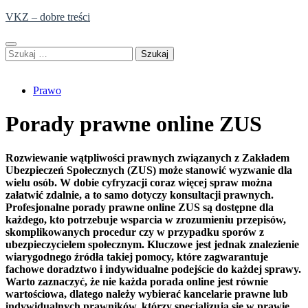
Skip
VKZ – dobre treści
to
content
Szukaj:
Prawo
Porady prawne online ZUS
Rozwiewanie wątpliwości prawnych związanych z Zakładem
Ubezpieczeń Społecznych (ZUS) może stanowić wyzwanie dla
wielu osób. W dobie cyfryzacji coraz więcej spraw można
załatwić zdalnie, a to samo dotyczy konsultacji prawnych.
Profesjonalne porady prawne online ZUS są dostępne dla
każdego, kto potrzebuje wsparcia w zrozumieniu przepisów,
skomplikowanych procedur czy w przypadku sporów z
ubezpieczycielem społecznym. Kluczowe jest jednak znalezienie
wiarygodnego źródła takiej pomocy, które zagwarantuje
fachowe doradztwo i indywidualne podejście do każdej sprawy.
Warto zaznaczyć, że nie każda porada online jest równie
wartościowa, dlatego należy wybierać kancelarie prawne lub
indywidualnych prawników, którzy specjalizują się w prawie