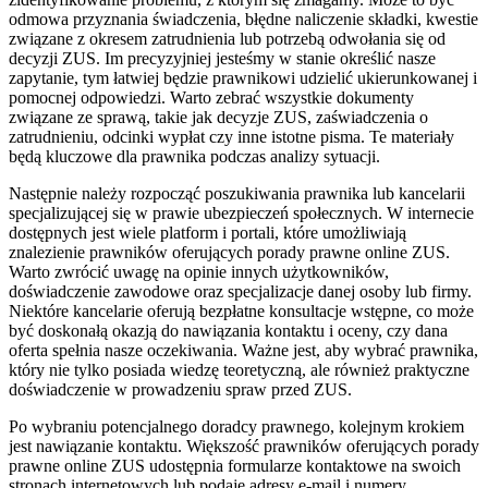
odmowa przyznania świadczenia, błędne naliczenie składki, kwestie
związane z okresem zatrudnienia lub potrzebą odwołania się od
decyzji ZUS. Im precyzyjniej jesteśmy w stanie określić nasze
zapytanie, tym łatwiej będzie prawnikowi udzielić ukierunkowanej i
pomocnej odpowiedzi. Warto zebrać wszystkie dokumenty
związane ze sprawą, takie jak decyzje ZUS, zaświadczenia o
zatrudnieniu, odcinki wypłat czy inne istotne pisma. Te materiały
będą kluczowe dla prawnika podczas analizy sytuacji.
Następnie należy rozpocząć poszukiwania prawnika lub kancelarii
specjalizującej się w prawie ubezpieczeń społecznych. W internecie
dostępnych jest wiele platform i portali, które umożliwiają
znalezienie prawników oferujących porady prawne online ZUS.
Warto zwrócić uwagę na opinie innych użytkowników,
doświadczenie zawodowe oraz specjalizacje danej osoby lub firmy.
Niektóre kancelarie oferują bezpłatne konsultacje wstępne, co może
być doskonałą okazją do nawiązania kontaktu i oceny, czy dana
oferta spełnia nasze oczekiwania. Ważne jest, aby wybrać prawnika,
który nie tylko posiada wiedzę teoretyczną, ale również praktyczne
doświadczenie w prowadzeniu spraw przed ZUS.
Po wybraniu potencjalnego doradcy prawnego, kolejnym krokiem
jest nawiązanie kontaktu. Większość prawników oferujących porady
prawne online ZUS udostępnia formularze kontaktowe na swoich
stronach internetowych lub podaje adresy e-mail i numery