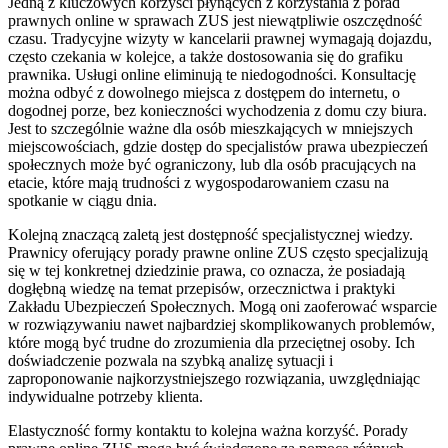
Jedną z kluczowych korzyści płynących z korzystania z porad
prawnych online w sprawach ZUS jest niewątpliwie oszczędność
czasu. Tradycyjne wizyty w kancelarii prawnej wymagają dojazdu,
często czekania w kolejce, a także dostosowania się do grafiku
prawnika. Usługi online eliminują te niedogodności. Konsultację
można odbyć z dowolnego miejsca z dostępem do internetu, o
dogodnej porze, bez konieczności wychodzenia z domu czy biura.
Jest to szczególnie ważne dla osób mieszkających w mniejszych
miejscowościach, gdzie dostęp do specjalistów prawa ubezpieczeń
społecznych może być ograniczony, lub dla osób pracujących na
etacie, które mają trudności z wygospodarowaniem czasu na
spotkanie w ciągu dnia.
Kolejną znaczącą zaletą jest dostępność specjalistycznej wiedzy.
Prawnicy oferujący porady prawne online ZUS często specjalizują
się w tej konkretnej dziedzinie prawa, co oznacza, że posiadają
dogłębną wiedzę na temat przepisów, orzecznictwa i praktyki
Zakładu Ubezpieczeń Społecznych. Mogą oni zaoferować wsparcie
w rozwiązywaniu nawet najbardziej skomplikowanych problemów,
które mogą być trudne do zrozumienia dla przeciętnej osoby. Ich
doświadczenie pozwala na szybką analizę sytuacji i
zaproponowanie najkorzystniejszego rozwiązania, uwzględniając
indywidualne potrzeby klienta.
Elastyczność formy kontaktu to kolejna ważna korzyść. Porady