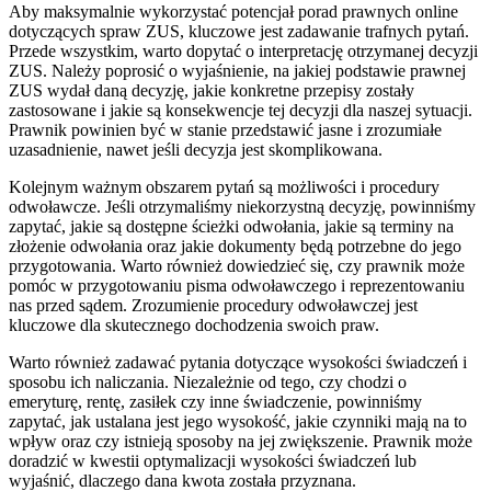
Aby maksymalnie wykorzystać potencjał porad prawnych online
dotyczących spraw ZUS, kluczowe jest zadawanie trafnych pytań.
Przede wszystkim, warto dopytać o interpretację otrzymanej decyzji
ZUS. Należy poprosić o wyjaśnienie, na jakiej podstawie prawnej
ZUS wydał daną decyzję, jakie konkretne przepisy zostały
zastosowane i jakie są konsekwencje tej decyzji dla naszej sytuacji.
Prawnik powinien być w stanie przedstawić jasne i zrozumiałe
uzasadnienie, nawet jeśli decyzja jest skomplikowana.
Kolejnym ważnym obszarem pytań są możliwości i procedury
odwoławcze. Jeśli otrzymaliśmy niekorzystną decyzję, powinniśmy
zapytać, jakie są dostępne ścieżki odwołania, jakie są terminy na
złożenie odwołania oraz jakie dokumenty będą potrzebne do jego
przygotowania. Warto również dowiedzieć się, czy prawnik może
pomóc w przygotowaniu pisma odwoławczego i reprezentowaniu
nas przed sądem. Zrozumienie procedury odwoławczej jest
kluczowe dla skutecznego dochodzenia swoich praw.
Warto również zadawać pytania dotyczące wysokości świadczeń i
sposobu ich naliczania. Niezależnie od tego, czy chodzi o
emeryturę, rentę, zasiłek czy inne świadczenie, powinniśmy
zapytać, jak ustalana jest jego wysokość, jakie czynniki mają na to
wpływ oraz czy istnieją sposoby na jej zwiększenie. Prawnik może
doradzić w kwestii optymalizacji wysokości świadczeń lub
wyjaśnić, dlaczego dana kwota została przyznana.