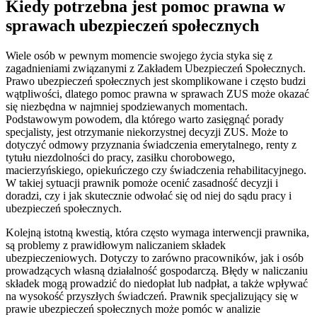
Kiedy potrzebna jest pomoc prawna w
sprawach ubezpieczeń społecznych
Wiele osób w pewnym momencie swojego życia styka się z
zagadnieniami związanymi z Zakładem Ubezpieczeń Społecznych.
Prawo ubezpieczeń społecznych jest skomplikowane i często budzi
wątpliwości, dlatego pomoc prawna w sprawach ZUS może okazać
się niezbędna w najmniej spodziewanych momentach.
Podstawowym powodem, dla którego warto zasięgnąć porady
specjalisty, jest otrzymanie niekorzystnej decyzji ZUS. Może to
dotyczyć odmowy przyznania świadczenia emerytalnego, renty z
tytułu niezdolności do pracy, zasiłku chorobowego,
macierzyńskiego, opiekuńczego czy świadczenia rehabilitacyjnego.
W takiej sytuacji prawnik pomoże ocenić zasadność decyzji i
doradzi, czy i jak skutecznie odwołać się od niej do sądu pracy i
ubezpieczeń społecznych.
Kolejną istotną kwestią, która często wymaga interwencji prawnika,
są problemy z prawidłowym naliczaniem składek
ubezpieczeniowych. Dotyczy to zarówno pracowników, jak i osób
prowadzących własną działalność gospodarczą. Błędy w naliczaniu
składek mogą prowadzić do niedopłat lub nadpłat, a także wpływać
na wysokość przyszłych świadczeń. Prawnik specjalizujący się w
prawie ubezpieczeń społecznych może pomóc w analizie