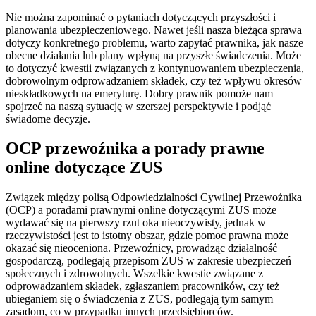
Nie można zapominać o pytaniach dotyczących przyszłości i
planowania ubezpieczeniowego. Nawet jeśli nasza bieżąca sprawa
dotyczy konkretnego problemu, warto zapytać prawnika, jak nasze
obecne działania lub plany wpłyną na przyszłe świadczenia. Może
to dotyczyć kwestii związanych z kontynuowaniem ubezpieczenia,
dobrowolnym odprowadzaniem składek, czy też wpływu okresów
nieskładkowych na emeryturę. Dobry prawnik pomoże nam
spojrzeć na naszą sytuację w szerszej perspektywie i podjąć
świadome decyzje.
OCP przewoźnika a porady prawne
online dotyczące ZUS
Związek między polisą Odpowiedzialności Cywilnej Przewoźnika
(OCP) a poradami prawnymi online dotyczącymi ZUS może
wydawać się na pierwszy rzut oka nieoczywisty, jednak w
rzeczywistości jest to istotny obszar, gdzie pomoc prawna może
okazać się nieoceniona. Przewoźnicy, prowadząc działalność
gospodarczą, podlegają przepisom ZUS w zakresie ubezpieczeń
społecznych i zdrowotnych. Wszelkie kwestie związane z
odprowadzaniem składek, zgłaszaniem pracowników, czy też
ubieganiem się o świadczenia z ZUS, podlegają tym samym
zasadom, co w przypadku innych przedsiębiorców.