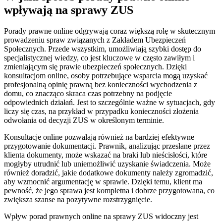
wpływają na sprawy ZUS
Porady prawne online odgrywają coraz większą rolę w skutecznym
prowadzeniu spraw związanych z Zakładem Ubezpieczeń
Społecznych. Przede wszystkim, umożliwiają szybki dostęp do
specjalistycznej wiedzy, co jest kluczowe w często zawiłym i
zmieniającym się prawie ubezpieczeń społecznych. Dzięki
konsultacjom online, osoby potrzebujące wsparcia mogą uzyskać
profesjonalną opinię prawną bez konieczności wychodzenia z
domu, co znacząco skraca czas potrzebny na podjęcie
odpowiednich działań. Jest to szczególnie ważne w sytuacjach, gdy
liczy się czas, na przykład w przypadku konieczności złożenia
odwołania od decyzji ZUS w określonym terminie.
Konsultacje online pozwalają również na bardziej efektywne
przygotowanie dokumentacji. Prawnik, analizując przesłane przez
klienta dokumenty, może wskazać na braki lub nieścisłości, które
mogłyby utrudnić lub uniemożliwić uzyskanie świadczenia. Może
również doradzić, jakie dodatkowe dokumenty należy zgromadzić,
aby wzmocnić argumentację w sprawie. Dzięki temu, klient ma
pewność, że jego sprawa jest kompletna i dobrze przygotowana, co
zwiększa szanse na pozytywne rozstrzygnięcie.
Wpływ porad prawnych online na sprawy ZUS widoczny jest