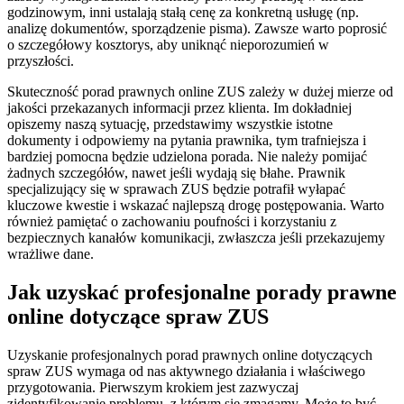
godzinowym, inni ustalają stałą cenę za konkretną usługę (np.
analizę dokumentów, sporządzenie pisma). Zawsze warto poprosić
o szczegółowy kosztorys, aby uniknąć nieporozumień w
przyszłości.
Skuteczność porad prawnych online ZUS zależy w dużej mierze od
jakości przekazanych informacji przez klienta. Im dokładniej
opiszemy naszą sytuację, przedstawimy wszystkie istotne
dokumenty i odpowiemy na pytania prawnika, tym trafniejsza i
bardziej pomocna będzie udzielona porada. Nie należy pomijać
żadnych szczegółów, nawet jeśli wydają się błahe. Prawnik
specjalizujący się w sprawach ZUS będzie potrafił wyłapać
kluczowe kwestie i wskazać najlepszą drogę postępowania. Warto
również pamiętać o zachowaniu poufności i korzystaniu z
bezpiecznych kanałów komunikacji, zwłaszcza jeśli przekazujemy
wrażliwe dane.
Jak uzyskać profesjonalne porady prawne
online dotyczące spraw ZUS
Uzyskanie profesjonalnych porad prawnych online dotyczących
spraw ZUS wymaga od nas aktywnego działania i właściwego
przygotowania. Pierwszym krokiem jest zazwyczaj
zidentyfikowanie problemu, z którym się zmagamy. Może to być