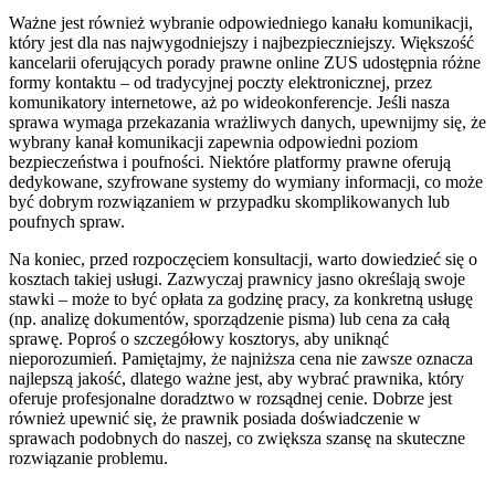
Ważne jest również wybranie odpowiedniego kanału komunikacji,
który jest dla nas najwygodniejszy i najbezpieczniejszy. Większość
kancelarii oferujących porady prawne online ZUS udostępnia różne
formy kontaktu – od tradycyjnej poczty elektronicznej, przez
komunikatory internetowe, aż po wideokonferencje. Jeśli nasza
sprawa wymaga przekazania wrażliwych danych, upewnijmy się, że
wybrany kanał komunikacji zapewnia odpowiedni poziom
bezpieczeństwa i poufności. Niektóre platformy prawne oferują
dedykowane, szyfrowane systemy do wymiany informacji, co może
być dobrym rozwiązaniem w przypadku skomplikowanych lub
poufnych spraw.
Na koniec, przed rozpoczęciem konsultacji, warto dowiedzieć się o
kosztach takiej usługi. Zazwyczaj prawnicy jasno określają swoje
stawki – może to być opłata za godzinę pracy, za konkretną usługę
(np. analizę dokumentów, sporządzenie pisma) lub cena za całą
sprawę. Poproś o szczegółowy kosztorys, aby uniknąć
nieporozumień. Pamiętajmy, że najniższa cena nie zawsze oznacza
najlepszą jakość, dlatego ważne jest, aby wybrać prawnika, który
oferuje profesjonalne doradztwo w rozsądnej cenie. Dobrze jest
również upewnić się, że prawnik posiada doświadczenie w
sprawach podobnych do naszej, co zwiększa szansę na skuteczne
rozwiązanie problemu.