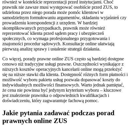
również w kontekście reprezentacji przed instytucjami. Choć
prawnik nie zawsze musi występować osobiście przed ZUS, to
udzielona przez niego porada może pomóc klientowi w
samodzielnym formułowaniu argumentów, składaniu wyjaśnień czy
prowadzeniu korespondencji z urzędem. W bardziej
skomplikowanych przypadkach, prawnik może również
reprezentować klienta przed sądem pracy i ubezpieczeń
społecznych, co wymaga profesjonalnego przygotowania i
znajomości procedur sądowych. Konsultacje online ułatwiają
pierwszą analizę sprawy i ustalenie strategii działania.
Co więcej, porady prawne online ZUS często są bardziej dostępne
cenowo niż tradycyjne usługi prawne. Oszczędności wynikające z
niższych kosztów operacyjnych kancelarii online mogą przełożyć
się na niższe stawki dla klienta. Dostępność różnych form płatności i
możliwość wyboru pakietu usług pozwala dopasować koszty do
indywidualnych możliwości finansowych. Warto jednak pamiętać,
że cena nie powinna być jedynym kryterium wyboru – kluczowe
jest znalezienie prawnika o odpowiednich kwalifikacjach i
doświadczeniu, który zagwarantuje fachową pomoc.
Jakie pytania zadawać podczas porad
prawnych online ZUS