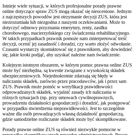
Istnieje wiele sytuacji, w których profesjonalne porady prawne
online dotyczące spraw ZUS mogą okazać się nieocenione. Jednym
z najczęstszych powodów jest otrzymanie decyzji ZUS, która jest
niezrozumiała lub niezgodna z naszymi oczekiwaniami. Może to
dotyczyć odmowy przyznania emerytury, renty, zasiłku
chorobowego, macierzyńskiego czy świadczenia rehabilitacyjnego.
W takich przypadkach prawnik pomoże nam zinterpretować treść
decyzji, ocenić jej zasadność i doradzi, czy warto złożyć odwołanie.
Czasami wystarczy skontaktować się z prawnikiem, aby dowiedzieć
się, jakie kroki podjąć, aby uzyskać należne nam świadczenie.
Kolejnym istotnym obszarem, w którym pomoc prawna online ZUS
może być niezbędna, są kwestie związane z wysokością składek
ubezpieczeniowych. Niejednokrotnie zdarzają się błędy w
naliczaniu składek, zarówno przez pracodawców, jak i przez sam
ZUS. Prawnik może pomóc w weryfikacji prawidłowości
odprowadzanych składek, wyjaśnić zasady ich naliczania w
różnych sytuacjach (np. przy umowach cywilnoprawnych,
prowadzeniu działalności gospodarczej) i doradzić, jak postępować
w przypadku stwierdzenia nieprawidłowości. Jest to szczególnie
ważne dla osób prowadzących własną działalność gospodarczą,
gdzie samodzielne rozliczanie składek może być skomplikowane.
Porady prawne online ZUS są również niezwykle pomocne w
przypadku skomplikowanych procedur administracyjnych. Proces