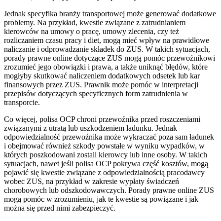
Jednak specyfika branży transportowej może generować dodatkowe
problemy. Na przykład, kwestie związane z zatrudnianiem
kierowców na umowy o pracę, umowy zlecenia, czy też
rozliczaniem czasu pracy i diet, mogą mieć wpływ na prawidłowe
naliczanie i odprowadzanie składek do ZUS. W takich sytuacjach,
porady prawne online dotyczące ZUS mogą pomóc przewoźnikowi
zrozumieć jego obowiązki i prawa, a także uniknąć błędów, które
mogłyby skutkować naliczeniem dodatkowych odsetek lub kar
finansowych przez ZUS. Prawnik może pomóc w interpretacji
przepisów dotyczących specyficznych form zatrudnienia w
transporcie.
Co więcej, polisa OCP chroni przewoźnika przed roszczeniami
związanymi z utratą lub uszkodzeniem ładunku. Jednak
odpowiedzialność przewoźnika może wykraczać poza sam ładunek
i obejmować również szkody powstałe w wyniku wypadków, w
których poszkodowani zostali kierowcy lub inne osoby. W takich
sytuacjach, nawet jeśli polisa OCP pokrywa część kosztów, mogą
pojawić się kwestie związane z odpowiedzialnością pracodawcy
wobec ZUS, na przykład w zakresie wypłaty świadczeń
chorobowych lub odszkodowawczych. Porady prawne online ZUS
mogą pomóc w zrozumieniu, jak te kwestie są powiązane i jak
można się przed nimi zabezpieczyć.