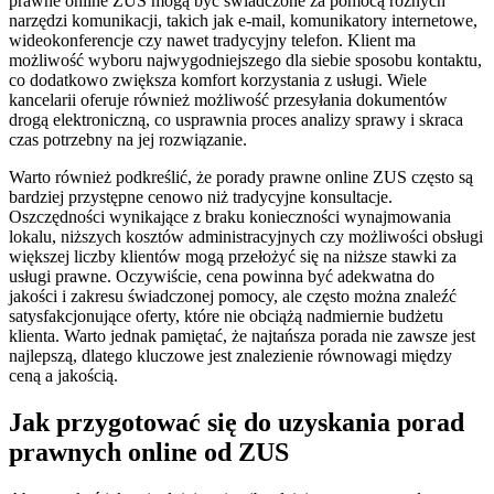
prawne online ZUS mogą być świadczone za pomocą różnych
narzędzi komunikacji, takich jak e-mail, komunikatory internetowe,
wideokonferencje czy nawet tradycyjny telefon. Klient ma
możliwość wyboru najwygodniejszego dla siebie sposobu kontaktu,
co dodatkowo zwiększa komfort korzystania z usługi. Wiele
kancelarii oferuje również możliwość przesyłania dokumentów
drogą elektroniczną, co usprawnia proces analizy sprawy i skraca
czas potrzebny na jej rozwiązanie.
Warto również podkreślić, że porady prawne online ZUS często są
bardziej przystępne cenowo niż tradycyjne konsultacje.
Oszczędności wynikające z braku konieczności wynajmowania
lokalu, niższych kosztów administracyjnych czy możliwości obsługi
większej liczby klientów mogą przełożyć się na niższe stawki za
usługi prawne. Oczywiście, cena powinna być adekwatna do
jakości i zakresu świadczonej pomocy, ale często można znaleźć
satysfakcjonujące oferty, które nie obciążą nadmiernie budżetu
klienta. Warto jednak pamiętać, że najtańsza porada nie zawsze jest
najlepszą, dlatego kluczowe jest znalezienie równowagi między
ceną a jakością.
Jak przygotować się do uzyskania porad
prawnych online od ZUS