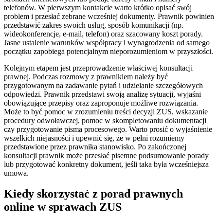
telefonów. W pierwszym kontakcie warto krótko opisać swój
problem i przesłać zebrane wcześniej dokumenty. Prawnik powinien
przedstawić zakres swoich usług, sposób komunikacji (np.
wideokonferencje, e-mail, telefon) oraz szacowany koszt porady.
Jasne ustalenie warunków współpracy i wynagrodzenia od samego
początku zapobiega potencjalnym nieporozumieniom w przyszłości.
Kolejnym etapem jest przeprowadzenie właściwej konsultacji
prawnej. Podczas rozmowy z prawnikiem należy być
przygotowanym na zadawanie pytań i udzielanie szczegółowych
odpowiedzi. Prawnik przedstawi swoją analizę sytuacji, wyjaśni
obowiązujące przepisy oraz zaproponuje możliwe rozwiązania.
Może to być pomoc w zrozumieniu treści decyzji ZUS, wskazanie
procedury odwoławczej, pomoc w skompletowaniu dokumentacji
czy przygotowanie pisma procesowego. Warto prosić o wyjaśnienie
wszelkich niejasności i upewnić się, że w pełni rozumiemy
przedstawione przez prawnika stanowisko. Po zakończonej
konsultacji prawnik może przesłać pisemne podsumowanie porady
lub przygotować konkretny dokument, jeśli taka była wcześniejsza
umowa.
Kiedy skorzystać z porad prawnych
online w sprawach ZUS