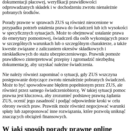
dokumentacji płacowej, weryfikacji prawidłowości
odprowadzanych składek i w dochodzeniu zwrotu nienależnie
pobranych środków.
Porady prawne w sprawach ZUS są również nieocenione w
przypadku potrzeb ustalenia prawa do świadczeń lub ich wysokości
w specyficznych sytuacjach. Może to obejmować ustalanie prawa
do emerytury pomostowej, świadczeń dla osób wykonujących prace
w szczególnych warunkach lub o szczególnym charakterze, a także
kwestie związane z zaliczaniem okresów składkowych i
nieskładkowych do stażu ubezpieczeniowego. Prawnik pomoże
prawidłowo zinterpretować przepisy i zgromadzić niezbędną
dokumentację, aby uzyskać należne świadczenia.
Nie należy również zapominać o sytuacji, gdy ZUS wszczyna
postępowanie dotyczące zwrotu nienależnie pobranych świadczeń.
Może to być spowodowane błędem popełnionym przez ZUS, ale
również przez samego świadczeniobiorcę. W takiej sytuacji pomoc
prawna jest kluczowa, aby zrozumieć podstawę prawną żądania
ZUS, ocenić jego zasadność i podjąć odpowiednie kroki w celu
obrony swoich praw. Prawnik może również negocjować warunki
spłaty lub zaproponować inne rozwiązania, które pozwolą uniknąć
znaczących obciążeń finansowych.
W jaki sposób porady prawne online