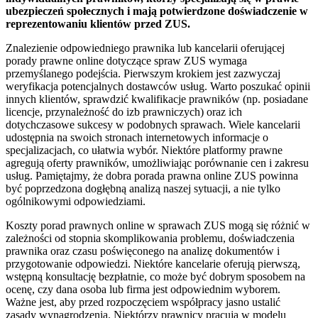
ubezpieczeń społecznych i mają potwierdzone doświadczenie w
reprezentowaniu klientów przed ZUS.
Znalezienie odpowiedniego prawnika lub kancelarii oferującej
porady prawne online dotyczące spraw ZUS wymaga
przemyślanego podejścia. Pierwszym krokiem jest zazwyczaj
weryfikacja potencjalnych dostawców usług. Warto poszukać opinii
innych klientów, sprawdzić kwalifikacje prawników (np. posiadane
licencje, przynależność do izb prawniczych) oraz ich
dotychczasowe sukcesy w podobnych sprawach. Wiele kancelarii
udostępnia na swoich stronach internetowych informacje o
specjalizacjach, co ułatwia wybór. Niektóre platformy prawne
agregują oferty prawników, umożliwiając porównanie cen i zakresu
usług. Pamiętajmy, że dobra porada prawna online ZUS powinna
być poprzedzona dogłębną analizą naszej sytuacji, a nie tylko
ogólnikowymi odpowiedziami.
Koszty porad prawnych online w sprawach ZUS mogą się różnić w
zależności od stopnia skomplikowania problemu, doświadczenia
prawnika oraz czasu poświęconego na analizę dokumentów i
przygotowanie odpowiedzi. Niektóre kancelarie oferują pierwszą,
wstępną konsultację bezpłatnie, co może być dobrym sposobem na
ocenę, czy dana osoba lub firma jest odpowiednim wyborem.
Ważne jest, aby przed rozpoczęciem współpracy jasno ustalić
zasady wynagrodzenia. Niektórzy prawnicy pracują w modelu