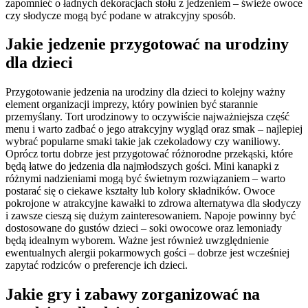
zapomnieć o ładnych dekoracjach stołu z jedzeniem – świeże owoce
czy słodycze mogą być podane w atrakcyjny sposób.
Jakie jedzenie przygotować na urodziny
dla dzieci
Przygotowanie jedzenia na urodziny dla dzieci to kolejny ważny
element organizacji imprezy, który powinien być starannie
przemyślany. Tort urodzinowy to oczywiście najważniejsza część
menu i warto zadbać o jego atrakcyjny wygląd oraz smak – najlepiej
wybrać popularne smaki takie jak czekoladowy czy waniliowy.
Oprócz tortu dobrze jest przygotować różnorodne przekąski, które
będą łatwe do jedzenia dla najmłodszych gości. Mini kanapki z
różnymi nadzieniami mogą być świetnym rozwiązaniem – warto
postarać się o ciekawe kształty lub kolory składników. Owoce
pokrojone w atrakcyjne kawałki to zdrowa alternatywa dla słodyczy
i zawsze cieszą się dużym zainteresowaniem. Napoje powinny być
dostosowane do gustów dzieci – soki owocowe oraz lemoniady
będą idealnym wyborem. Ważne jest również uwzględnienie
ewentualnych alergii pokarmowych gości – dobrze jest wcześniej
zapytać rodziców o preferencje ich dzieci.
Jakie gry i zabawy zorganizować na