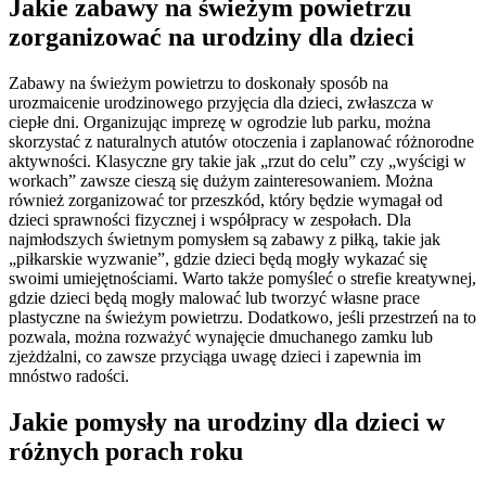
Jakie zabawy na świeżym powietrzu
zorganizować na urodziny dla dzieci
Zabawy na świeżym powietrzu to doskonały sposób na
urozmaicenie urodzinowego przyjęcia dla dzieci, zwłaszcza w
ciepłe dni. Organizując imprezę w ogrodzie lub parku, można
skorzystać z naturalnych atutów otoczenia i zaplanować różnorodne
aktywności. Klasyczne gry takie jak „rzut do celu” czy „wyścigi w
workach” zawsze cieszą się dużym zainteresowaniem. Można
również zorganizować tor przeszkód, który będzie wymagał od
dzieci sprawności fizycznej i współpracy w zespołach. Dla
najmłodszych świetnym pomysłem są zabawy z piłką, takie jak
„piłkarskie wyzwanie”, gdzie dzieci będą mogły wykazać się
swoimi umiejętnościami. Warto także pomyśleć o strefie kreatywnej,
gdzie dzieci będą mogły malować lub tworzyć własne prace
plastyczne na świeżym powietrzu. Dodatkowo, jeśli przestrzeń na to
pozwala, można rozważyć wynajęcie dmuchanego zamku lub
zjeżdżalni, co zawsze przyciąga uwagę dzieci i zapewnia im
mnóstwo radości.
Jakie pomysły na urodziny dla dzieci w
różnych porach roku