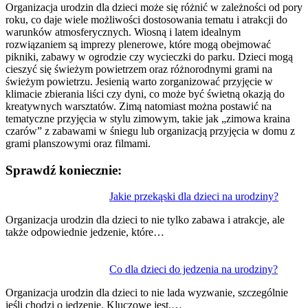
Organizacja urodzin dla dzieci może się różnić w zależności od pory
roku, co daje wiele możliwości dostosowania tematu i atrakcji do
warunków atmosferycznych. Wiosną i latem idealnym
rozwiązaniem są imprezy plenerowe, które mogą obejmować
pikniki, zabawy w ogrodzie czy wycieczki do parku. Dzieci mogą
cieszyć się świeżym powietrzem oraz różnorodnymi grami na
świeżym powietrzu. Jesienią warto zorganizować przyjęcie w
klimacie zbierania liści czy dyni, co może być świetną okazją do
kreatywnych warsztatów. Zimą natomiast można postawić na
tematyczne przyjęcia w stylu zimowym, takie jak „zimowa kraina
czarów” z zabawami w śniegu lub organizacją przyjęcia w domu z
grami planszowymi oraz filmami.
Sprawdź koniecznie:
Nawigacja
Jakie przekąski dla dzieci na urodziny?
wpisu
Organizacja urodzin dla dzieci to nie tylko zabawa i atrakcje, ale
także odpowiednie jedzenie, które…
Co dla dzieci do jedzenia na urodziny?
Organizacja urodzin dla dzieci to nie lada wyzwanie, szczególnie
jeśli chodzi o jedzenie. Kluczowe jest,…