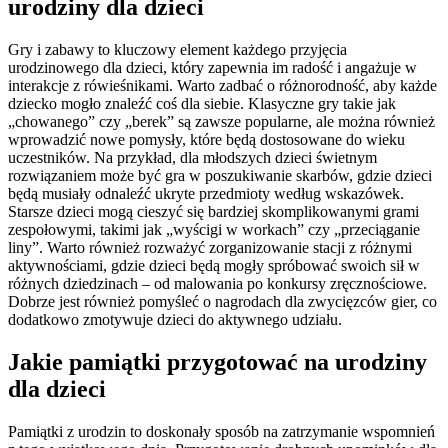
urodziny dla dzieci
Gry i zabawy to kluczowy element każdego przyjęcia
urodzinowego dla dzieci, który zapewnia im radość i angażuje w
interakcje z rówieśnikami. Warto zadbać o różnorodność, aby każde
dziecko mogło znaleźć coś dla siebie. Klasyczne gry takie jak
„chowanego” czy „berek” są zawsze popularne, ale można również
wprowadzić nowe pomysły, które będą dostosowane do wieku
uczestników. Na przykład, dla młodszych dzieci świetnym
rozwiązaniem może być gra w poszukiwanie skarbów, gdzie dzieci
będą musiały odnaleźć ukryte przedmioty według wskazówek.
Starsze dzieci mogą cieszyć się bardziej skomplikowanymi grami
zespołowymi, takimi jak „wyścigi w workach” czy „przeciąganie
liny”. Warto również rozważyć zorganizowanie stacji z różnymi
aktywnościami, gdzie dzieci będą mogły spróbować swoich sił w
różnych dziedzinach – od malowania po konkursy zręcznościowe.
Dobrze jest również pomyśleć o nagrodach dla zwycięzców gier, co
dodatkowo zmotywuje dzieci do aktywnego udziału.
Jakie pamiątki przygotować na urodziny
dla dzieci
Pamiątki z urodzin to doskonały sposób na zatrzymanie wspomnień