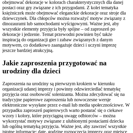
obejmować dekoracje w kolorach charakterystycznych dla danej
postaci oraz gry związane z ich przygodami. Z kolei tematyka
księżniczek może obejmować eleganckie dekoracje oraz stroje dla
dziewczynek. Dla chłopców można rozważyć motyw związany z
dinozaurami lub samochodami wyścigowymi. Ważne jest, aby
wszystkie elementy przyjęcia były spójne – od zaproszeń po
dekoracje i jedzenie. Temat przewodni powinien być także
inspiracją do organizacji gier i zabaw związanych z danym
motywem, co dodatkowo zaangażuje dzieci i uczyni imprezę
jeszcze bardziej atrakcyjną.
Jakie zaproszenia przygotować na
urodziny dla dzieci
Zaproszenia na urodziny są pierwszym krokiem w kierunku
organizacji udanej imprezy i powinny odzwierciedlać tematykę
przyjęcia oraz osobowość solenizanta. Można zdecydować się na
tradycyjne papierowe zaproszenia lub nowoczesne wersje
elektroniczne wysyłane przez e-mail lub media społecznościowe. W
przypadku zaproszeń papierowych warto postarać się o ciekawe
wzory i kolory, które przyciągną uwagę odbiorców – można
wykorzystać motywy związane z ulubionymi postaciami dziecka
lub ogólną tematyką przyjęcia. Ważne jest, aby zawrzeć wszystkie
istotne informacje: datę, godzinę rozpoczęcia imprezy oraz miejsce