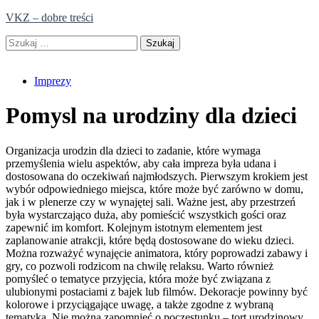
Skip
VKZ – dobre treści
to
Szukaj:
content
Imprezy
Pomysl na urodziny dla dzieci
Organizacja urodzin dla dzieci to zadanie, które wymaga
przemyślenia wielu aspektów, aby cała impreza była udana i
dostosowana do oczekiwań najmłodszych. Pierwszym krokiem jest
wybór odpowiedniego miejsca, które może być zarówno w domu,
jak i w plenerze czy w wynajętej sali. Ważne jest, aby przestrzeń
była wystarczająco duża, aby pomieścić wszystkich gości oraz
zapewnić im komfort. Kolejnym istotnym elementem jest
zaplanowanie atrakcji, które będą dostosowane do wieku dzieci.
Można rozważyć wynajęcie animatora, który poprowadzi zabawy i
gry, co pozwoli rodzicom na chwilę relaksu. Warto również
pomyśleć o tematyce przyjęcia, która może być związana z
ulubionymi postaciami z bajek lub filmów. Dekoracje powinny być
kolorowe i przyciągające uwagę, a także zgodne z wybraną
tematyką. Nie można zapomnieć o poczęstunku – tort urodzinowy