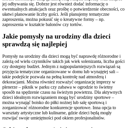
jej odbywania się. Dobrze jest również dodać informację o
ewentualnych atrakcjach oraz prośbę o potwierdzenie obecności, co
ułatwi planowanie liczby gości. Jeśli planujemy tematyczne
zaproszenia, można pokusić się o kreatywne formy – np.
zaproszenia w kształcie balonów czy tortów.
Jakie pomysły na urodziny dla dzieci
sprawdzą się najlepiej
Pomysły na urodziny dla dzieci mogą być naprawdę różnorodne i
zależą od wielu czynników takich jak wiek solenizanta, liczba gości
czy dostępny budżet. Jednym z najpopularniejszych rozwiązań są
przyjęcia tematyczne organizowane w domu lub wynajętej sali –
takie podejście pozwala na pełną kontrolę nad atmosferą i
dekoracjami. Można również rozważyć organizację imprezy w
plenerze – piknik w parku czy zabawa w ogrodzie to świetny
sposób na spędzenie czasu na świeżym powietrzu. Dla aktywnych
dzieci idealnym rozwiązaniem mogą być urodziny sportowe –
można wynająć boisko do piłki nożnej lub salę sportową i
zorganizować różnorodne konkurencje sportowe. Inna opcja to
warsztaty artystyczne lub kulinarne, gdzie dzieci będą mogły
rozwijać swoje umiejętności pod okiem profesjonalistów.