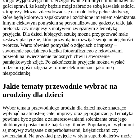
z tego wyjątkowego dnia. Przygotowanie drobnych upominków dla
gości sprawi, że każdy będzie mógł zabrać ze sobą kawałek radości
z imprezy. Można zdecydować się na małe torby pełne słodyczy,
które będą kolorowo zapakowane i ozdobione imieniem solenizanta.
Innym ciekawym pomysłem są personalizowane gadżety, takie jak
breloczki czy magnesy z motywem związanym z tematyką
przyjęcia. Dla dzieci lubiących sztukę można przygotować małe
zestawy plastyczne, które pozwolą im rozwijać swoje umiejętności
twórcze. Warto również pomyśleć o zdjęciach z imprezy –
stworzenie specjalnego kącika fotograficznego z rekwizytami
pozwoli na uwiecznienie radosnych chwil i stworzenie
pamiątkowych zdjęć. Po zakończeniu przyjęcia można wysłać
rodzicom gości zdjęcia w formie elektronicznej jako miłą
niespodziankę.
Jakie tematy przewodnie wybrać na
urodziny dla dzieci
Wybór tematu przewodniego urodzin dla dzieci może znacząco
wpłynąć na atmosferę całej imprezy oraz jej organizację. Tematyka
powinna być zgodna z zainteresowaniami solenizanta oraz jego
ulubionymi postaciami z bajek czy filmów. Popularnymi wyborami
są motywy związane z superbohaterami, księżniczkami czy
zwierzętami. Na przykład przyjęcie w stylu superbohaterów może