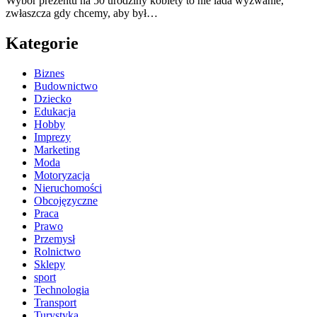
Wybór prezentu na 50 urodziny kobiety to nie lada wyzwanie,
zwłaszcza gdy chcemy, aby był…
Kategorie
Biznes
Budownictwo
Dziecko
Edukacja
Hobby
Imprezy
Marketing
Moda
Motoryzacja
Nieruchomości
Obcojęzyczne
Praca
Prawo
Przemysł
Rolnictwo
Sklepy
sport
Technologia
Transport
Turystyka