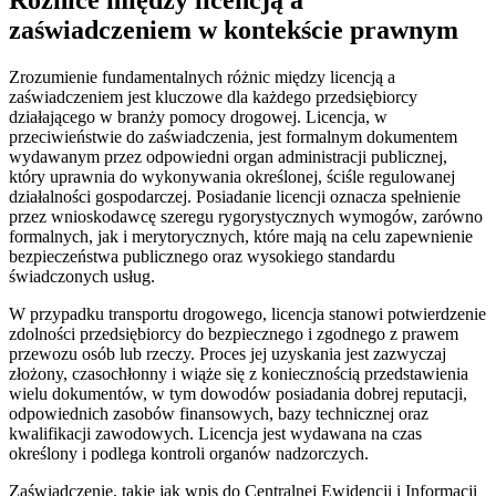
zaświadczeniem w kontekście prawnym
Zrozumienie fundamentalnych różnic między licencją a
zaświadczeniem jest kluczowe dla każdego przedsiębiorcy
działającego w branży pomocy drogowej. Licencja, w
przeciwieństwie do zaświadczenia, jest formalnym dokumentem
wydawanym przez odpowiedni organ administracji publicznej,
który uprawnia do wykonywania określonej, ściśle regulowanej
działalności gospodarczej. Posiadanie licencji oznacza spełnienie
przez wnioskodawcę szeregu rygorystycznych wymogów, zarówno
formalnych, jak i merytorycznych, które mają na celu zapewnienie
bezpieczeństwa publicznego oraz wysokiego standardu
świadczonych usług.
W przypadku transportu drogowego, licencja stanowi potwierdzenie
zdolności przedsiębiorcy do bezpiecznego i zgodnego z prawem
przewozu osób lub rzeczy. Proces jej uzyskania jest zazwyczaj
złożony, czasochłonny i wiąże się z koniecznością przedstawienia
wielu dokumentów, w tym dowodów posiadania dobrej reputacji,
odpowiednich zasobów finansowych, bazy technicznej oraz
kwalifikacji zawodowych. Licencja jest wydawana na czas
określony i podlega kontroli organów nadzorczych.
Zaświadczenie, takie jak wpis do Centralnej Ewidencji i Informacji