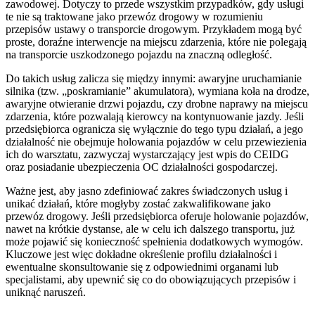
zawodowej. Dotyczy to przede wszystkim przypadków, gdy usługi
te nie są traktowane jako przewóz drogowy w rozumieniu
przepisów ustawy o transporcie drogowym. Przykładem mogą być
proste, doraźne interwencje na miejscu zdarzenia, które nie polegają
na transporcie uszkodzonego pojazdu na znaczną odległość.
Do takich usług zalicza się między innymi: awaryjne uruchamianie
silnika (tzw. „poskramianie” akumulatora), wymiana koła na drodze,
awaryjne otwieranie drzwi pojazdu, czy drobne naprawy na miejscu
zdarzenia, które pozwalają kierowcy na kontynuowanie jazdy. Jeśli
przedsiębiorca ogranicza się wyłącznie do tego typu działań, a jego
działalność nie obejmuje holowania pojazdów w celu przewiezienia
ich do warsztatu, zazwyczaj wystarczający jest wpis do CEIDG
oraz posiadanie ubezpieczenia OC działalności gospodarczej.
Ważne jest, aby jasno zdefiniować zakres świadczonych usług i
unikać działań, które mogłyby zostać zakwalifikowane jako
przewóz drogowy. Jeśli przedsiębiorca oferuje holowanie pojazdów,
nawet na krótkie dystanse, ale w celu ich dalszego transportu, już
może pojawić się konieczność spełnienia dodatkowych wymogów.
Kluczowe jest więc dokładne określenie profilu działalności i
ewentualne skonsultowanie się z odpowiednimi organami lub
specjalistami, aby upewnić się co do obowiązujących przepisów i
uniknąć naruszeń.