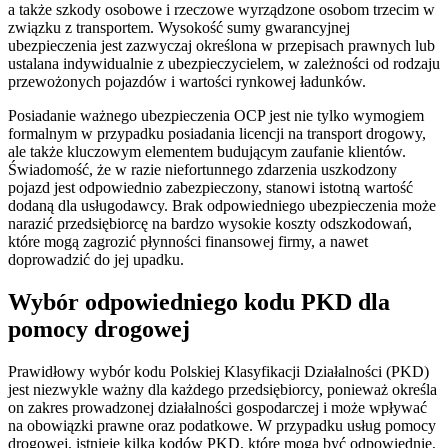
a także szkody osobowe i rzeczowe wyrządzone osobom trzecim w
związku z transportem. Wysokość sumy gwarancyjnej
ubezpieczenia jest zazwyczaj określona w przepisach prawnych lub
ustalana indywidualnie z ubezpieczycielem, w zależności od rodzaju
przewożonych pojazdów i wartości rynkowej ładunków.
Posiadanie ważnego ubezpieczenia OCP jest nie tylko wymogiem
formalnym w przypadku posiadania licencji na transport drogowy,
ale także kluczowym elementem budującym zaufanie klientów.
Świadomość, że w razie niefortunnego zdarzenia uszkodzony
pojazd jest odpowiednio zabezpieczony, stanowi istotną wartość
dodaną dla usługodawcy. Brak odpowiedniego ubezpieczenia może
narazić przedsiębiorcę na bardzo wysokie koszty odszkodowań,
które mogą zagrozić płynności finansowej firmy, a nawet
doprowadzić do jej upadku.
Wybór odpowiedniego kodu PKD dla
pomocy drogowej
Prawidłowy wybór kodu Polskiej Klasyfikacji Działalności (PKD)
jest niezwykle ważny dla każdego przedsiębiorcy, ponieważ określa
on zakres prowadzonej działalności gospodarczej i może wpływać
na obowiązki prawne oraz podatkowe. W przypadku usług pomocy
drogowej, istnieje kilka kodów PKD, które mogą być odpowiednie,