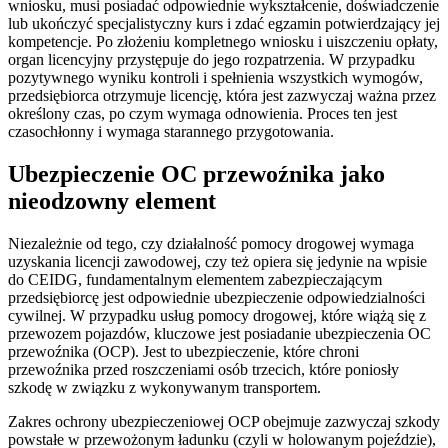
wniosku, musi posiadać odpowiednie wykształcenie, doświadczenie
lub ukończyć specjalistyczny kurs i zdać egzamin potwierdzający jej
kompetencje. Po złożeniu kompletnego wniosku i uiszczeniu opłaty,
organ licencyjny przystępuje do jego rozpatrzenia. W przypadku
pozytywnego wyniku kontroli i spełnienia wszystkich wymogów,
przedsiębiorca otrzymuje licencję, która jest zazwyczaj ważna przez
określony czas, po czym wymaga odnowienia. Proces ten jest
czasochłonny i wymaga starannego przygotowania.
Ubezpieczenie OC przewoźnika jako
nieodzowny element
Niezależnie od tego, czy działalność pomocy drogowej wymaga
uzyskania licencji zawodowej, czy też opiera się jedynie na wpisie
do CEIDG, fundamentalnym elementem zabezpieczającym
przedsiębiorcę jest odpowiednie ubezpieczenie odpowiedzialności
cywilnej. W przypadku usług pomocy drogowej, które wiążą się z
przewozem pojazdów, kluczowe jest posiadanie ubezpieczenia OC
przewoźnika (OCP). Jest to ubezpieczenie, które chroni
przewoźnika przed roszczeniami osób trzecich, które poniosły
szkodę w związku z wykonywanym transportem.
Zakres ochrony ubezpieczeniowej OCP obejmuje zazwyczaj szkody
powstałe w przewożonym ładunku (czyli w holowanym pojeździe),