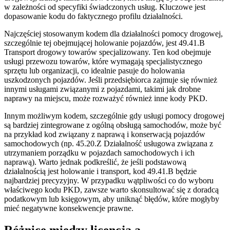
w zależności od specyfiki świadczonych usług. Kluczowe jest
dopasowanie kodu do faktycznego profilu działalności.
Najczęściej stosowanym kodem dla działalności pomocy drogowej,
szczególnie tej obejmującej holowanie pojazdów, jest 49.41.B
Transport drogowy towarów specjalizowany. Ten kod obejmuje
usługi przewozu towarów, które wymagają specjalistycznego
sprzętu lub organizacji, co idealnie pasuje do holowania
uszkodzonych pojazdów. Jeśli przedsiębiorca zajmuje się również
innymi usługami związanymi z pojazdami, takimi jak drobne
naprawy na miejscu, może rozważyć również inne kody PKD.
Innym możliwym kodem, szczególnie gdy usługi pomocy drogowej
są bardziej zintegrowane z ogólną obsługą samochodów, może być
na przykład kod związany z naprawą i konserwacją pojazdów
samochodowych (np. 45.20.Z Działalność usługowa związana z
utrzymaniem porządku w pojazdach samochodowych i ich
naprawą). Warto jednak podkreślić, że jeśli podstawową
działalnością jest holowanie i transport, kod 49.41.B będzie
najbardziej precyzyjny. W przypadku wątpliwości co do wyboru
właściwego kodu PKD, zawsze warto skonsultować się z doradcą
podatkowym lub księgowym, aby uniknąć błędów, które mogłyby
mieć negatywne konsekwencje prawne.
Różnice między licencją a