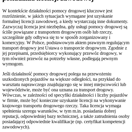
W kontekście działalności pomocy drogowej kluczowe jest
rozróżnienie, w jakich sytuacjach wymagane jest uzyskanie
formalnej licencji zawodowej, a kiedy wystarczają inne dokumenty.
Zazwyczaj licencja jest niezbędna, gdy usługi pomocy drogowej są
ściśle powiązane z transportem drogowym osób lub rzeczy,
szczególnie gdy odbywa się to w sposób zorganizowany i
komercyjny. W Polsce, podstawowym aktem prawnym regulującym
transport drogowy jest Ustawa o transporcie drogowym. Zgodnie z
jej przepisami, przedsiębiorcy wykonujący przewóz drogowy, w
tym również przewóz na potrzeby własne, podlegają pewnym
wymogom.
Jeśli działalność pomocy drogowej polega na przewożeniu
uszkodzonych pojazdów na większe odległości, na przykład do
warsztatu naprawczego znajdującego się w innej miejscowości lub
województwie, może być ona uznana za transport drogowy.
Wówczas, w zależności od specyfiki działalności i liczby pojazdów
w firmie, może być konieczne uzyskanie licencji na wykonywanie
krajowego transportu drogowego rzeczy. Taka licencja wymaga
spełnienia szeregu warunków, w tym m.in. posiadania dobrej
reputacji, odpowiedniej bazy technicznej, a także zatrudnienia osoby
posiadającej odpowiednie kwalifikacje (np. certyfikat kompetencji
zawodowych).