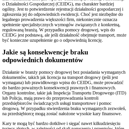
o Działalności Gospodarczej (CEIDG), ma charakter bardziej
ogólny. Jest to potwierdzenie rejestracji działalności gospodarczej i
zgłoszenia jej do odpowiednich ewidencji. Choć jest niezbędne do
legalnego prowadzenia większości firm, niekoniecznie oznacza
spełnienie specjalistycznych wymogów związanych z konkretną,
regulowaną branżą. W przypadku pomocy drogowej, wpis do
CEIDG jest podstawą, ale jeśli działalność obejmuje transport, może
być konieczne uzupełnienie go o odpowiednią licencję.
Jakie są konsekwencje braku
odpowiednich dokumentów
Działanie w branży pomocy drogowej bez posiadania wymaganych
dokumentów, takich jak licencja na transport drogowy (jeśli jest
wymagana) lub prawidłowego wpisu do CEIDG, może prowadzić
do bardzo poważnych konsekwencji prawnych i finansowych.
Organy kontrolne, takie jak Inspekcja Transportu Drogowego (ITD)
lub Policja, mają prawo do przeprowadzania kontroli
przedsiębiorców świadczących usługi transportowe i pomoc
drogową. W przypadku stwierdzenia braku wymaganych zezwoleń,
na przedsiębiorcę mogą zostać nałożone wysokie kary finansowe.
Kary te mogą być bardzo dotkliwe i sięgać nawet kilkudziesięciu
tysięcy złotych, w zależności od skali naruszenia i przepisów, które