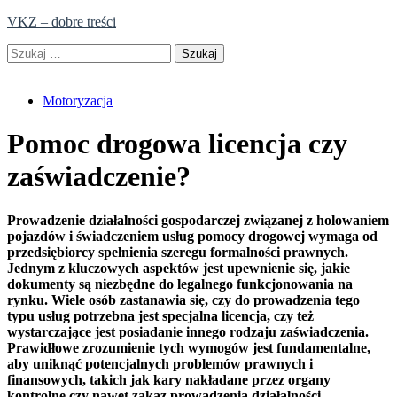
Skip
VKZ – dobre treści
to
Szukaj:
content
Motoryzacja
Pomoc drogowa licencja czy
zaświadczenie?
Prowadzenie działalności gospodarczej związanej z holowaniem
pojazdów i świadczeniem usług pomocy drogowej wymaga od
przedsiębiorcy spełnienia szeregu formalności prawnych.
Jednym z kluczowych aspektów jest upewnienie się, jakie
dokumenty są niezbędne do legalnego funkcjonowania na
rynku. Wiele osób zastanawia się, czy do prowadzenia tego
typu usług potrzebna jest specjalna licencja, czy też
wystarczające jest posiadanie innego rodzaju zaświadczenia.
Prawidłowe zrozumienie tych wymogów jest fundamentalne,
aby uniknąć potencjalnych problemów prawnych i
finansowych, takich jak kary nakładane przez organy
kontrolne czy nawet zakaz prowadzenia działalności.