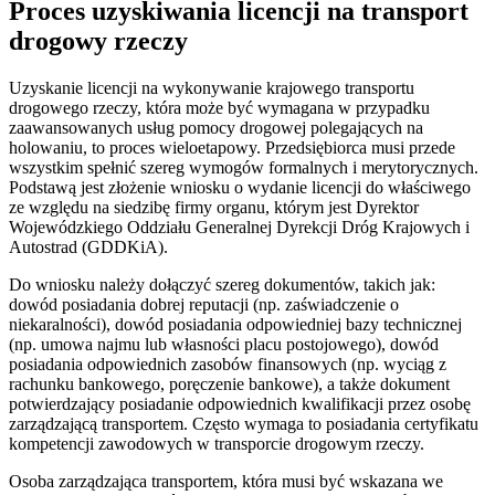
Proces uzyskiwania licencji na transport
drogowy rzeczy
Uzyskanie licencji na wykonywanie krajowego transportu
drogowego rzeczy, która może być wymagana w przypadku
zaawansowanych usług pomocy drogowej polegających na
holowaniu, to proces wieloetapowy. Przedsiębiorca musi przede
wszystkim spełnić szereg wymogów formalnych i merytorycznych.
Podstawą jest złożenie wniosku o wydanie licencji do właściwego
ze względu na siedzibę firmy organu, którym jest Dyrektor
Wojewódzkiego Oddziału Generalnej Dyrekcji Dróg Krajowych i
Autostrad (GDDKiA).
Do wniosku należy dołączyć szereg dokumentów, takich jak:
dowód posiadania dobrej reputacji (np. zaświadczenie o
niekaralności), dowód posiadania odpowiedniej bazy technicznej
(np. umowa najmu lub własności placu postojowego), dowód
posiadania odpowiednich zasobów finansowych (np. wyciąg z
rachunku bankowego, poręczenie bankowe), a także dokument
potwierdzający posiadanie odpowiednich kwalifikacji przez osobę
zarządzającą transportem. Często wymaga to posiadania certyfikatu
kompetencji zawodowych w transporcie drogowym rzeczy.
Osoba zarządzająca transportem, która musi być wskazana we