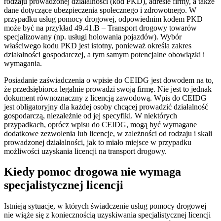
rodzaju prowadzonej działalności (kod PKD), adresie firmy, a także
dane dotyczące ubezpieczenia społecznego i zdrowotnego. W
przypadku usług pomocy drogowej, odpowiednim kodem PKD
może być na przykład 49.41.B – Transport drogowy towarów
specjalizowany (np. usługi holowania pojazdów). Wybór
właściwego kodu PKD jest istotny, ponieważ określa zakres
działalności gospodarczej, a tym samym potencjalne obowiązki i
wymagania.
Posiadanie zaświadczenia o wpisie do CEIDG jest dowodem na to,
że przedsiębiorca legalnie prowadzi swoją firmę. Nie jest to jednak
dokument równoznaczny z licencją zawodową. Wpis do CEIDG
jest obligatoryjny dla każdej osoby chcącej prowadzić działalność
gospodarczą, niezależnie od jej specyfiki. W niektórych
przypadkach, oprócz wpisu do CEIDG, mogą być wymagane
dodatkowe zezwolenia lub licencje, w zależności od rodzaju i skali
prowadzonej działalności, jak to miało miejsce w przypadku
możliwości uzyskania licencji na transport drogowy.
Kiedy pomoc drogowa nie wymaga
specjalistycznej licencji
Istnieją sytuacje, w których świadczenie usług pomocy drogowej
nie wiąże się z koniecznością uzyskiwania specjalistycznej licencji