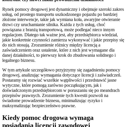
Rynek pomocy drogowej jest dynamiczny i obejmuje szeroki zakres
usług, od prostego transportu uszkodzonego pojazdu po bardziej
złożone interwencje, takie jak wymiana koła, awaryjne otwieranie
drzwi czy uruchamianie silnika. Każda z tych usług, choć
powiązana z branżą transportową, może podlegać nieco innym
regulacjom. Dlatego tak ważne jest, aby przedsiębiorca wiedział,
jakie konkretnie czynności zamierza wykonywać i jakie przepisy się
do nich stosują. Zrozumienie różnicy między licencją a
zaświadczeniem oraz ustalenie, które z nich jest wymagane dla
danej działalności, to pierwszy krok do zbudowania solidnego i
legalnego biznesu.
W tym artykule szczegółowo przyjrzymy się zagadnieniu pomocy
drogowej, analizując wymagania dotyczące licencji i zaświadczeń.
Postaramy się rozwiać wszelkie wątpliwości i przedstawić jasne
wytyczne, które pomogą zarówno początkującym, jak i
doświadczonym przedsiębiorcom w poruszaniu się po meandrach
przepisów prawnych. Zrozumienie tych kwestii pozwoli na
świadome prowadzenie biznesu, minimalizując ryzyko i
maksymalizując bezpieczeństwo prawne.
Kiedy pomoc drogowa wymaga
posiadania licencji zawodowej