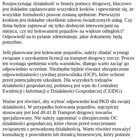
Rozpoczynając działalność w branży pomocy drogowej, kluczowe
jest dokładne zaplanowanie wszystkich kroków i upewnienie się, że
wszystkie formalności prawne zostaną spełnione. Pierwszym
krokiem jest dokładne określenie zakresu świadczonych usług. Czy
firma będzie zajmować się tylko drobnymi interwencjami na
miejscu, czy też holowaniem pojazdów na większe odległości?
Odpowiedź na to pytanie zdeterminuje, jakie dokumenty będą
potrzebne.
Jeśli planowane jest holowanie pojazdów, należy zbadać wymogi
związane z uzyskaniem licencji na transport drogowy rzeczy. Proces
ten wymaga spełnienia wielu warunków, dlatego warto zacząć go
odpowiednio wcześnie. Niezbędne będzie również ubezpieczenie
odpowiedzialności cywilnej przewoźnika (OCP), które ochroni
przed potencjalnymi szkodami. Dla wszystkich rodzajów
działalności gospodarczej, podstawą jest wpis do Centralnej
Ewidencji i Informacji o Działalności Gospodarczej (CEIDG).
Ważne jest również, aby wybrać odpowiedni kod PKD dla swojej
działalności. W przypadku holowania pojazdów, najczęściej
stosowany jest kod 49.41.B Transport drogowy towarów
specjalizowany. Nie należy zapominać o ubezpieczeniu OC
działalności gospodarczej, które chroni przed roszczeniami
związanymi z prowadzoną działalnością. Warto również rozważyć
konsultację z prawnikiem lub doradcą biznesowym, który pomoże