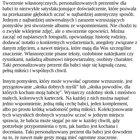
Tworzenie własnoręcznych, personalizowanych prezentów dla
babci to niezwykle satysfakcjonujące doświadczenie, które pozwala
na przekazanie głębokich uczuć w najbardziej autentyczny sposób.
Jednym z najbardziej uniwersalnych i zarazem wzruszających
pomysłów jest stworzenie albumu ze wspomnieniami. Nie chodzi tu
o zwykłe wklejenie zdjęć, ale o stworzenie opowieści. Można
zacząć od najstarszych fotografii, opowiadając historię rodziny,
dodawać notatki o konkretnych wydarzeniach, anegdoty związane z
danym zdjęciem, a nawet miejsca, które mają dla Was szczególne
znaczenie. Własnoręcznie pisane teksty, ozdobione naklejkami czy
rysunkami, nadadzą albumowi niepowtarzalny, osobisty charakter.
Taki personalizowany prezent dla babci staje się kapsułą czasu,
pełną miłości i wspólnych chwil.
Innym pomysłem, który może wywołać ogromne wzruszenie, jest
przygotowanie „słoika dobrych myśli” lub „słoika powodów, dla
których kocham moją babcię”. Wystarczy ozdobny słoik i mnóstwo
małych, kolorowych karteczek. Na każdej z nich można napisać
jedno wspomnienie, jedną miłą cechę babci, jeden komplement,
albo po prostu krótką wiadomość pełną miłości. Kolekcjonowanie
tych wszystkich drobnych wyrazów uczuć w jednym miejscu
sprawia, że babcia może sięgać po nie w każdej chwili, gdy
potrzebuje przypomnienia o tym, jak bardzo jest kochana i
doceniana. Taki personalizowany prezent dla babci jest dowodem
na to, że nawet małe gesty mogą mieć ogromne znaczenie.