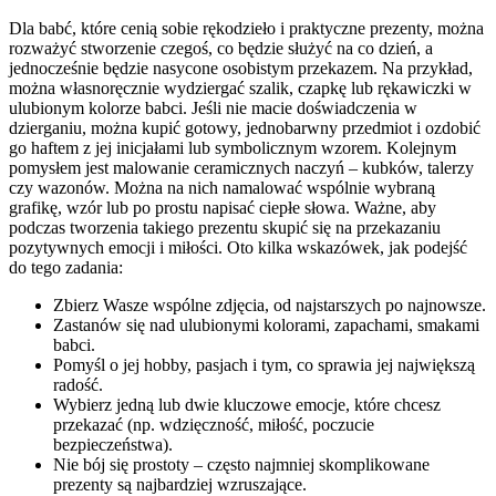
Dla babć, które cenią sobie rękodzieło i praktyczne prezenty, można
rozważyć stworzenie czegoś, co będzie służyć na co dzień, a
jednocześnie będzie nasycone osobistym przekazem. Na przykład,
można własnoręcznie wydziergać szalik, czapkę lub rękawiczki w
ulubionym kolorze babci. Jeśli nie macie doświadczenia w
dzierganiu, można kupić gotowy, jednobarwny przedmiot i ozdobić
go haftem z jej inicjałami lub symbolicznym wzorem. Kolejnym
pomysłem jest malowanie ceramicznych naczyń – kubków, talerzy
czy wazonów. Można na nich namalować wspólnie wybraną
grafikę, wzór lub po prostu napisać ciepłe słowa. Ważne, aby
podczas tworzenia takiego prezentu skupić się na przekazaniu
pozytywnych emocji i miłości. Oto kilka wskazówek, jak podejść
do tego zadania:
Zbierz Wasze wspólne zdjęcia, od najstarszych po najnowsze.
Zastanów się nad ulubionymi kolorami, zapachami, smakami
babci.
Pomyśl o jej hobby, pasjach i tym, co sprawia jej największą
radość.
Wybierz jedną lub dwie kluczowe emocje, które chcesz
przekazać (np. wdzięczność, miłość, poczucie
bezpieczeństwa).
Nie bój się prostoty – często najmniej skomplikowane
prezenty są najbardziej wzruszające.