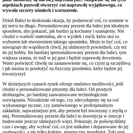
aspektach pozwoli stworzyć coś naprawdę wyjątkowego, co
wywoła szczery uśmiech i wzruszenie.
Dzień Babci to doskonała okazja, by podarować coś, co zostanie w
jej sercu na długo. Personalizowany prezent dla babci jest idealnym
sposobem, aby pokazać, jak bardzo ją kochamy i szanujemy. Nie
chodzi o wartość materialną, ale o wysiłek i myśl, która stoi za
wyborem lub stworzeniem takiego upominku. Może to być coś, co
nawiązuje do wspólnych chwil, jej ulubionych powiedzeń, czy też
do jej hobby. Im bardziej spersonalizowany prezent dla babci, tym
większa szansa, że trafi w jej gust i będzie naprawdę doceniony.
Warto poświęcić chwilę na zastanowienie się, co czyni ją szczęśliwą
i jak można to przełożyć na fizyczny przedmiot, który będzie jej
towarzyszył.
W dzisiejszych czasach rynek oferuje mnóstwo możliwości, jeśli
chodzi o personalizowane prezenty dla babci. Od prostych
drobiazgów, po bardziej zaawansowane technologicznie
rozwiązania. Niezależnie od tego, czy zdecydujemy się na coś
wykonanego ręcznie, czy zamówionego w profesjonalnym
zakładzie, najważniejsze jest, aby prezent był stworzony z myślą o
niej. Personalizowany prezent dla babci to inwestycja w emocje i
budowanie jeszcze silniejszych więzi. Pokazuje, że poświęciliśmy
czas i uwagę, aby wybrać coś, co jest unikalne i dopasowane do jej
osobowości, a nie tylko kolejny, generyczny przedmiot. Taki gest