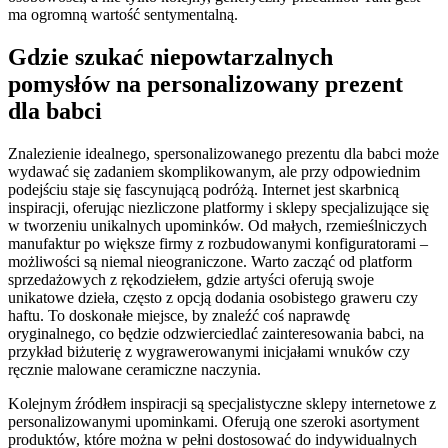
ma ogromną wartość sentymentalną.
Gdzie szukać niepowtarzalnych
pomysłów na personalizowany prezent
dla babci
Znalezienie idealnego, spersonalizowanego prezentu dla babci może
wydawać się zadaniem skomplikowanym, ale przy odpowiednim
podejściu staje się fascynującą podróżą. Internet jest skarbnicą
inspiracji, oferując niezliczone platformy i sklepy specjalizujące się
w tworzeniu unikalnych upominków. Od małych, rzemieślniczych
manufaktur po większe firmy z rozbudowanymi konfiguratorami –
możliwości są niemal nieograniczone. Warto zacząć od platform
sprzedażowych z rękodziełem, gdzie artyści oferują swoje
unikatowe dzieła, często z opcją dodania osobistego graweru czy
haftu. To doskonałe miejsce, by znaleźć coś naprawdę
oryginalnego, co będzie odzwierciedlać zainteresowania babci, na
przykład biżuterię z wygrawerowanymi inicjałami wnuków czy
ręcznie malowane ceramiczne naczynia.
Kolejnym źródłem inspiracji są specjalistyczne sklepy internetowe z
personalizowanymi upominkami. Oferują one szeroki asortyment
produktów, które można w pełni dostosować do indywidualnych