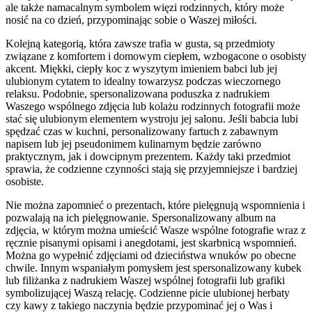
ale także namacalnym symbolem więzi rodzinnych, który może
nosić na co dzień, przypominając sobie o Waszej miłości.
Kolejną kategorią, która zawsze trafia w gusta, są przedmioty
związane z komfortem i domowym ciepłem, wzbogacone o osobisty
akcent. Miękki, ciepły koc z wyszytym imieniem babci lub jej
ulubionym cytatem to idealny towarzysz podczas wieczornego
relaksu. Podobnie, spersonalizowana poduszka z nadrukiem
Waszego wspólnego zdjęcia lub kolażu rodzinnych fotografii może
stać się ulubionym elementem wystroju jej salonu. Jeśli babcia lubi
spędzać czas w kuchni, personalizowany fartuch z zabawnym
napisem lub jej pseudonimem kulinarnym będzie zarówno
praktycznym, jak i dowcipnym prezentem. Każdy taki przedmiot
sprawia, że codzienne czynności stają się przyjemniejsze i bardziej
osobiste.
Nie można zapomnieć o prezentach, które pielęgnują wspomnienia i
pozwalają na ich pielęgnowanie. Spersonalizowany album na
zdjęcia, w którym można umieścić Wasze wspólne fotografie wraz z
ręcznie pisanymi opisami i anegdotami, jest skarbnicą wspomnień.
Można go wypełnić zdjęciami od dzieciństwa wnuków po obecne
chwile. Innym wspaniałym pomysłem jest spersonalizowany kubek
lub filiżanka z nadrukiem Waszej wspólnej fotografii lub grafiki
symbolizującej Waszą relację. Codzienne picie ulubionej herbaty
czy kawy z takiego naczynia będzie przypominać jej o Was i