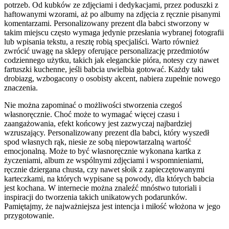
potrzeb. Od kubków ze zdjęciami i dedykacjami, przez poduszki z
haftowanymi wzorami, aż po albumy na zdjęcia z ręcznie pisanymi
komentarzami. Personalizowany prezent dla babci stworzony w
takim miejscu często wymaga jedynie przesłania wybranej fotografii
lub wpisania tekstu, a resztę robią specjaliści. Warto również
zwrócić uwagę na sklepy oferujące personalizację przedmiotów
codziennego użytku, takich jak eleganckie pióra, notesy czy nawet
fartuszki kuchenne, jeśli babcia uwielbia gotować. Każdy taki
drobiazg, wzbogacony o osobisty akcent, nabiera zupełnie nowego
znaczenia.
Nie można zapominać o możliwości stworzenia czegoś
własnoręcznie. Choć może to wymagać więcej czasu i
zaangażowania, efekt końcowy jest zazwyczaj najbardziej
wzruszający. Personalizowany prezent dla babci, który wyszedł
spod własnych rąk, niesie ze sobą niepowtarzalną wartość
emocjonalną. Może to być własnoręcznie wykonana kartka z
życzeniami, album ze wspólnymi zdjęciami i wspomnieniami,
ręcznie dziergana chusta, czy nawet słoik z zapieczętowanymi
karteczkami, na których wypisane są powody, dla których babcia
jest kochana. W internecie można znaleźć mnóstwo tutoriali i
inspiracji do tworzenia takich unikatowych podarunków.
Pamiętajmy, że najważniejsza jest intencja i miłość włożona w jego
przygotowanie.