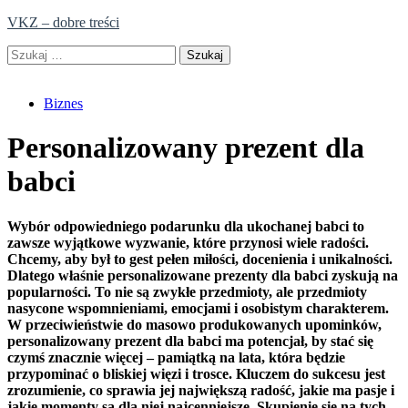
Skip
VKZ – dobre treści
to
Szukaj:
content
Biznes
Personalizowany prezent dla
babci
Wybór odpowiedniego podarunku dla ukochanej babci to
zawsze wyjątkowe wyzwanie, które przynosi wiele radości.
Chcemy, aby był to gest pełen miłości, docenienia i unikalności.
Dlatego właśnie personalizowane prezenty dla babci zyskują na
popularności. To nie są zwykłe przedmioty, ale przedmioty
nasycone wspomnieniami, emocjami i osobistym charakterem.
W przeciwieństwie do masowo produkowanych upominków,
personalizowany prezent dla babci ma potencjał, by stać się
czymś znacznie więcej – pamiątką na lata, która będzie
przypominać o bliskiej więzi i trosce. Kluczem do sukcesu jest
zrozumienie, co sprawia jej największą radość, jakie ma pasje i
jakie momenty są dla niej najcenniejsze. Skupienie się na tych