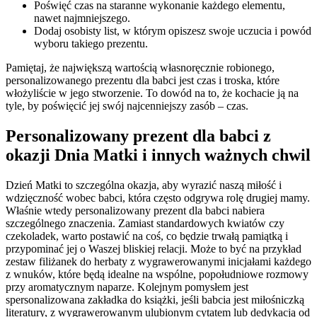
Poświęć czas na staranne wykonanie każdego elementu,
nawet najmniejszego.
Dodaj osobisty list, w którym opiszesz swoje uczucia i powód
wyboru takiego prezentu.
Pamiętaj, że największą wartością własnoręcznie robionego,
personalizowanego prezentu dla babci jest czas i troska, które
włożyliście w jego stworzenie. To dowód na to, że kochacie ją na
tyle, by poświęcić jej swój najcenniejszy zasób – czas.
Personalizowany prezent dla babci z
okazji Dnia Matki i innych ważnych chwil
Dzień Matki to szczególna okazja, aby wyrazić naszą miłość i
wdzięczność wobec babci, która często odgrywa rolę drugiej mamy.
Właśnie wtedy personalizowany prezent dla babci nabiera
szczególnego znaczenia. Zamiast standardowych kwiatów czy
czekoladek, warto postawić na coś, co będzie trwałą pamiątką i
przypominać jej o Waszej bliskiej relacji. Może to być na przykład
zestaw filiżanek do herbaty z wygrawerowanymi inicjałami każdego
z wnuków, które będą idealne na wspólne, popołudniowe rozmowy
przy aromatycznym naparze. Kolejnym pomysłem jest
spersonalizowana zakładka do książki, jeśli babcia jest miłośniczką
literatury, z wygrawerowanym ulubionym cytatem lub dedykacją od