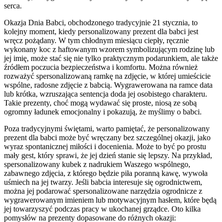
serca.
Okazja Dnia Babci, obchodzonego tradycyjnie 21 stycznia, to
kolejny moment, kiedy personalizowany prezent dla babci jest
wręcz pożądany. W tym chłodnym miesiącu ciepły, ręcznie
wykonany koc z haftowanym wzorem symbolizującym rodzinę lub
jej imię, może stać się nie tylko praktycznym podarunkiem, ale także
źródłem poczucia bezpieczeństwa i komfortu. Można również
rozważyć spersonalizowaną ramkę na zdjęcie, w której umieścicie
wspólne, radosne zdjęcie z babcią. Wygrawerowana na ramce data
lub krótka, wzruszająca sentencja doda jej osobistego charakteru.
Takie prezenty, choć mogą wydawać się proste, niosą ze sobą
ogromny ładunek emocjonalny i pokazują, że myślimy o babci.
Poza tradycyjnymi świętami, warto pamiętać, że personalizowany
prezent dla babci może być wręczany bez szczególnej okazji, jako
wyraz spontanicznej miłości i docenienia. Może to być po prostu
mały gest, który sprawi, że jej dzień stanie się lepszy. Na przykład,
spersonalizowany kubek z nadrukiem Waszego wspólnego,
zabawnego zdjęcia, z którego będzie piła poranną kawę, wywoła
uśmiech na jej twarzy. Jeśli babcia interesuje się ogrodnictwem,
można jej podarować spersonalizowane narzędzia ogrodnicze z
wygrawerowanym imieniem lub motywacyjnym hasłem, które będą
jej towarzyszyć podczas pracy w ukochanej grządce. Oto kilka
pomysłów na prezenty dopasowane do różnych okazji: