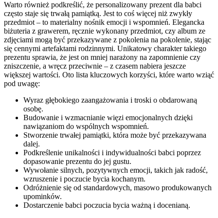
Warto również podkreślić, że personalizowany prezent dla babci
często staje się trwałą pamiątką. Jest to coś więcej niż zwykły
przedmiot – to materialny nośnik emocji i wspomnień. Elegancka
biżuteria z grawerem, ręcznie wykonany przedmiot, czy album ze
zdjęciami mogą być przekazywane z pokolenia na pokolenie, stając
się cennymi artefaktami rodzinnymi. Unikatowy charakter takiego
prezentu sprawia, że jest on mniej narażony na zapomnienie czy
zniszczenie, a wręcz przeciwnie – z czasem nabiera jeszcze
większej wartości. Oto lista kluczowych korzyści, które warto wziąć
pod uwagę:
Wyraz głębokiego zaangażowania i troski o obdarowaną
osobę.
Budowanie i wzmacnianie więzi emocjonalnych dzięki
nawiązaniom do wspólnych wspomnień.
Stworzenie trwałej pamiątki, która może być przekazywana
dalej.
Podkreślenie unikalności i indywidualności babci poprzez
dopasowanie prezentu do jej gustu.
Wywołanie silnych, pozytywnych emocji, takich jak radość,
wzruszenie i poczucie bycia kochanym.
Odróżnienie się od standardowych, masowo produkowanych
upominków.
Dostarczenie babci poczucia bycia ważną i docenianą.