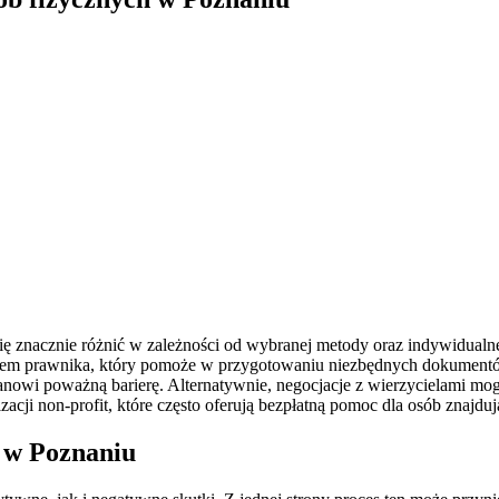
 znacznie różnić w zależności od wybranej metody oraz indywidualne
iem prawnika, który pomoże w przygotowaniu niezbędnych dokumentów 
tanowi poważną barierę. Alternatywnie, negocjacje z wierzycielami mog
ji non-profit, które często oferują bezpłatną pomoc dla osób znajdują
h w Poznaniu