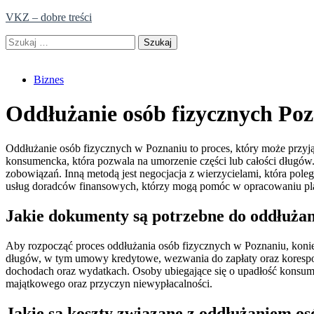
Skip
VKZ – dobre treści
to
Szukaj:
content
Biznes
Oddłużanie osób fizycznych Po
Oddłużanie osób fizycznych w Poznaniu to proces, który może przyjąć
konsumencka, która pozwala na umorzenie części lub całości długów. 
zobowiązań. Inną metodą jest negocjacja z wierzycielami, która pol
usług doradców finansowych, którzy mogą pomóc w opracowaniu pla
Jakie dokumenty są potrzebne do oddłuża
Aby rozpocząć proces oddłużania osób fizycznych w Poznaniu, koni
długów, w tym umowy kredytowe, wezwania do zapłaty oraz korespon
dochodach oraz wydatkach. Osoby ubiegające się o upadłość konsum
majątkowego oraz przyczyn niewypłacalności.
Jakie są koszty związane z oddłużaniem o