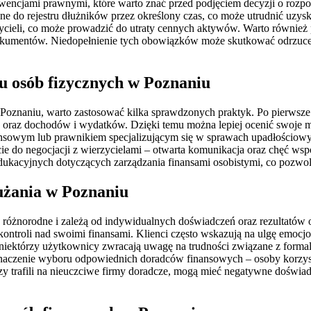
encjami prawnymi, które warto znać przed podjęciem decyzji o rozpoc
e do rejestru dłużników przez określony czas, co może utrudnić uzy
ycieli, co może prowadzić do utraty cennych aktywów. Warto również 
 dokumentów. Niedopełnienie tych obowiązków może skutkować odrzu
iu osób fizycznych w Poznaniu
Poznaniu, warto zastosować kilka sprawdzonych praktyk. Po pierwsze 
raz dochodów i wydatków. Dzięki temu można lepiej ocenić swoje możl
nsowym lub prawnikiem specjalizującym się w sprawach upadłościowy
cie do negocjacji z wierzycielami – otwarta komunikacja oraz chęć wsp
kacyjnych dotyczących zarządzania finansami osobistymi, co pozwoli
łużania w Poznaniu
 różnorodne i zależą od indywidualnych doświadczeń oraz rezultatów 
ntroli nad swoimi finansami. Klienci często wskazują na ulgę emocjon
 niektórzy użytkownicy zwracają uwagę na trudności związane z form
znaczenie wyboru odpowiednich doradców finansowych – osoby korzyst
tórzy trafili na nieuczciwe firmy doradcze, mogą mieć negatywne dośw