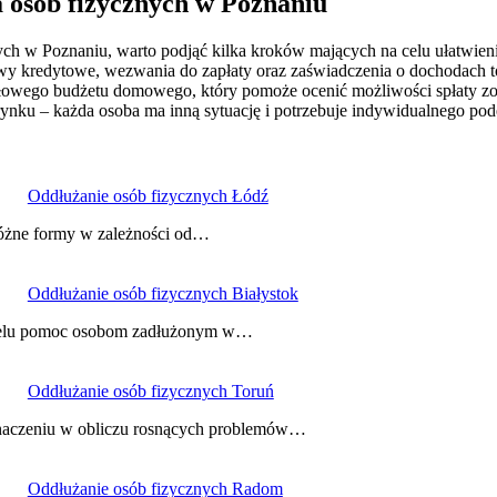
a osób fizycznych w Poznaniu
ych w Poznaniu, warto podjąć kilka kroków mających na celu ułatwieni
wy kredytowe, wezwania do zapłaty oraz zaświadczenia o dochodach to
owego budżetu domowego, który pomoże ocenić możliwości spłaty zobo
rynku – każda osoba ma inną sytuację i potrzebuje indywidualnego po
Oddłużanie osób fizycznych Łódź
różne formy w zależności od…
Oddłużanie osób fizycznych Białystok
a celu pomoc osobom zadłużonym w…
Oddłużanie osób fizycznych Toruń
 znaczeniu w obliczu rosnących problemów…
Oddłużanie osób fizycznych Radom