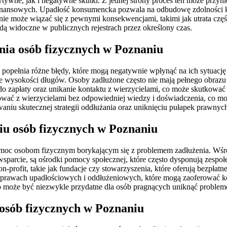
ywne, jak i negatywne skutki. Z jednej strony proces ten może przyn
inansowych. Upadłość konsumencka pozwala na odbudowę zdolności kr
żanie może wiązać się z pewnymi konsekwencjami, takimi jak utrata cz
dą widoczne w publicznych rejestrach przez określony czas.
ania osób fizycznych w Poznaniu
popełnia różne błędy, które mogą negatywnie wpłynąć na ich sytuację
nie wysokości długów. Osoby zadłużone często nie mają pełnego obra
o zapłaty oraz unikanie kontaktu z wierzycielami, co może skutkow
jować z wierzycielami bez odpowiedniej wiedzy i doświadczenia, co 
waniu skutecznej strategii oddłużania oraz uniknięciu pułapek prawnyc
iu osób fizycznych w Poznaniu
ą pomoc osobom fizycznym borykającym się z problemem zadłużenia. Wśró
parcie, są ośrodki pomocy społecznej, które często dysponują zespoł
-profit, takie jak fundacje czy stowarzyszenia, które oferują bezpła
w sprawach upadłościowych i oddłużeniowych, które mogą zaoferować 
o może być niezwykle przydatne dla osób pragnących uniknąć problem
osób fizycznych w Poznaniu