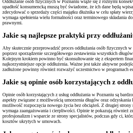
Oddłużanie osób fizycznych w Poznaniu wiąże się z różnymi konsekw
upadłość konsumencką muszą być świadome, że ich dane będą wpisan
zdecydować o sprzedaży części majątku dłużnika w celu spłaty wierz
wymaga spełnienia wielu formalności oraz terminowego składania
prawnymi.
Jakie są najlepsze praktyki przy oddłużan
Aby skutecznie przeprowadzić proces oddłużania osób fizycznych w 
poprzez sporządzenie szczegółowego zestawienia wszystkich długów o
Kolejnym krokiem powinno być skonsultowanie się z ekspertem fina
najkorzystniejsze opcje oddłużenia. Ważne jest także aktywne podejś
zadłużone powinny również rozważyć uczestnictwo w programach edu
Jakie są opinie osób korzystających z odd
Opinie osób korzystających z usług oddłużania w Poznaniu są bardzo
aspekty związane z możliwością umorzenia długów oraz odzyskania ko
możliwość rozpoczęcia nowego życia bez obciążeń. Z drugiej strony
wymaga zaangażowania i cierpliwości. Opinie te pokazują również 
profesjonalizm i wsparcie ze strony specjalistów, podczas gdy ci, k
kosztów ukrytych w umowach.