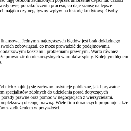
ieść ulgę osobom zadłużonym poprzez umorzenie części lub całości
edytowej po zakończeniu procesu, co daje szansę na lepsze
ęści majątku czy negatywny wpływ na historię kredytową. Osoby
 finansową. Jednym z najczęstszych błędów jest brak dokładnego
zu swoich zobowiązań, co może prowadzić do podejmowania
ać dodatkowymi kosztami i problemami prawnymi. Warto również
może prowadzić do niekorzystnych warunków spłaty. Kolejnym błędem
h.
d nich znajdują się zarówno instytucje publiczne, jak i prywatne
em specjalistów zdolnych do udzielenia porad dotyczących
tne porady prawne oraz pomoc w negocjacjach z wierzycielami.
kompleksową obsługę prawną. Wiele firm doradczych proponuje także
ów z zadłużeniem w przyszłości.