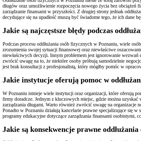
Oddłużanie osób fizycznych w Poznaniu niesie ze sobą zarówno pozyt
długów oraz umożliwienie rozpoczęcia nowego życia bez obciążeń f
zarządzanie finansami w przyszłości. Z drugiej strony jednak oddłu
decydujące się na upadłość muszą być świadome tego, że ich dane bę
Jakie są najczęstsze błędy podczas oddłuż
Podczas procesu oddłużania osób fizycznych w Poznaniu, wiele osób 
zrozumienia swojej sytuacji finansowej oraz niewłaściwe oszacowa
niewłaściwych decyzji. Innym problemem jest ignorowanie wezwań d
zwrócić uwagę na to, że niektóre osoby próbują samodzielnie negoc
jest brak konsultacji z profesjonalistą, który mógłby pomóc w opraco
Jakie instytucje oferują pomoc w oddłużan
W Poznaniu istnieje wiele instytucji oraz organizacji, które oferuj
firmy doradcze. Jednym z kluczowych miejsc, gdzie można uzyskać ws
zarządzania długami. Warto również zwrócić uwagę na organizacje non
Ponadto w Poznaniu działają kancelarie prawne specjalizujące się 
programy edukacyjne dotyczące zarządzania finansami osobistymi, c
Jakie są konsekwencje prawne oddłużania 