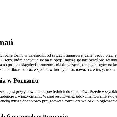
znań
 różne formy w zależności od sytuacji finansowej danej osoby oraz je
Osoby, które decydują się na tę opcję, muszą spełnić określone warunk
ega na próbie osiągnięcia porozumienia dotyczącego spłaty długów na 
nu oddłużenia oraz wsparciu w trudnych rozmowach z wierzycielami.
nia w Poznaniu
eczne jest przygotowanie odpowiednich dokumentów. Przede wszystki
dencję z wierzycielami. Ważne jest również udokumentowanie swojej 
encką muszą dodatkowo przygotować formularz wniosku o ogłoszenie u
sób fizycznych w Poznaniu