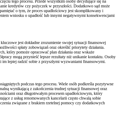
zęciu tego procesu. Przede wszystkim osoby decydujące się na
skanie kredytów czy pożyczek w przyszłości. Dodatkowo sąd może
pamiętać o tym, że proces upadłościowy jest skomplikowany i
ceniem wniosku o upadłość lub innymi negatywnymi konsekwencjami
kluczowe jest dokładne zrozumienie swojej sytuacji finansowej
iwości spłaty zobowiązań oraz określić priorytety działania.
ch, który pomoże opracować plan działania oraz wskaże
ółpracy mogą przynieść lepsze rezultaty niż unikanie kontaktu. Osoby
 im lepiej radzić sobie z przyszłymi wyzwaniami finansowymi.
osiągniętych podczas tego procesu. Wiele osób podkreśla pozytywne
alną wynikającą z zakończenia trudnej sytuacji finansowej oraz
alnościami oraz długotrwałym procesem upadłościowym, który
ające z usług renomowanych kancelarii często chwalą sobie
iadczenia związane z brakiem rzetelnej pomocy czy dodatkowych