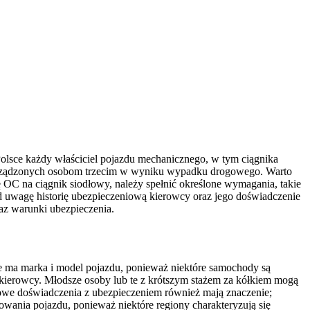
lsce każdy właściciel pojazdu mechanicznego, w tym ciągnika
wyrządzonych osobom trzecim w wyniku wypadku drogowego. Warto
OC na ciągnik siodłowy, należy spełnić określone wymagania, takie
d uwagę historię ubezpieczeniową kierowcy oraz jego doświadczenie
az warunki ubezpieczenia.
e ma marka i model pojazdu, ponieważ niektóre samochody są
 kierowcy. Młodsze osoby lub te z krótszym stażem za kółkiem mogą
asowe doświadczenia z ubezpieczeniem również mają znaczenie;
owania pojazdu, ponieważ niektóre regiony charakteryzują się