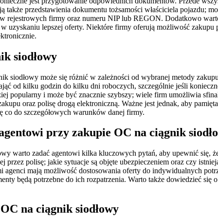
nieczne jest przygotowanie odpowiednich dokumentów. Przede wszyst
ją także przedstawienia dokumentu tożsamości właściciela pojazdu; m
ów rejestrowych firmy oraz numeru NIP lub REGON. Dodatkowo warto 
uzyskaniu lepszej oferty. Niektóre firmy oferują możliwość zakupu p
tronicznie.
ik siodłowy
k siodłowy może się różnić w zależności od wybranej metody zakupu
jąć od kilku godzin do kilku dni roboczych, szczególnie jeśli konie
rdziej popularny i może być znacznie szybszy; wiele firm umożliwia sfin
 zakupu oraz polisę drogą elektroniczną. Ważne jest jednak, aby pamię
ię co do szczegółowych warunków danej firmy.
 agentowi przy zakupie OC na ciągnik siodł
 warto zadać agentowi kilka kluczowych pytań, aby upewnić się, że w
 przez polisę; jakie sytuacje są objęte ubezpieczeniem oraz czy istni
ami agenci mają możliwość dostosowania oferty do indywidualnych pot
enty będą potrzebne do ich rozpatrzenia. Warto także dowiedzieć się 
 OC na ciągnik siodłowy