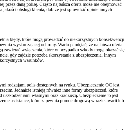
ej przez daną polisę. Często najtańsza oferta może nie obejmować
akości obsługi klienta; dobrze jest sprawdzić opinie innych
pełnia błędy, które mogą prowadzić do niekorzystnych konsekwencji
ewnia wystarczającej ochrony. Warto pamiętać, że najtańsza oferta
gą zawierać wyłączenia, które w przypadku szkody mogą okazać się
e, gdy zajdzie potrzeba skorzystania z ubezpieczenia. Innym
u korzystnych warunków.
i rodzajami polis dostępnych na rynku. Ubezpieczenie OC jest
cim. Jednakże istnieją również inne formy ubezpieczeń, które
ed uszkodzeniami własnymi oraz kradzieżą. Ubezpieczenie to jest
nie assistance, które zapewnia pomoc drogową w razie awarii lub