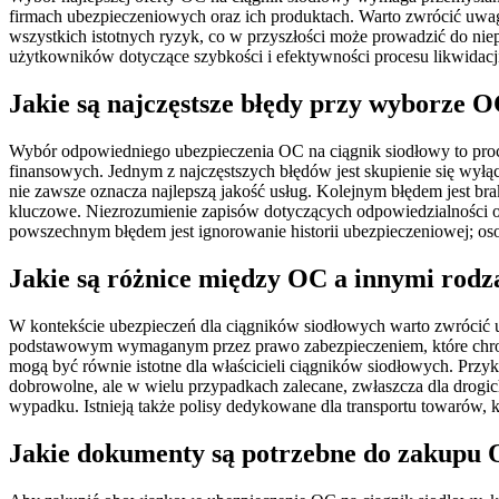
firmach ubezpieczeniowych oraz ich produktach. Warto zwrócić uwagę
wszystkich istotnych ryzyk, co w przyszłości może prowadzić do niep
użytkowników dotyczące szybkości i efektywności procesu likwidacj
Jakie są najczęstsze błędy przy wyborze O
Wybór odpowiedniego ubezpieczenia OC na ciągnik siodłowy to proce
finansowych. Jednym z najczęstszych błędów jest skupienie się wyłąc
nie zawsze oznacza najlepszą jakość usług. Kolejnym błędem jest b
kluczowe. Niezrozumienie zapisów dotyczących odpowiedzialności o
powszechnym błędem jest ignorowanie historii ubezpieczeniowej; o
Jakie są różnice między OC a innymi rodz
W kontekście ubezpieczeń dla ciągników siodłowych warto zwrócić
podstawowym wymaganym przez prawo zabezpieczeniem, które chroni 
mogą być równie istotne dla właścicieli ciągników siodłowych. Przyk
dobrowolne, ale w wielu przypadkach zalecane, zwłaszcza dla drog
wypadku. Istnieją także polisy dedykowane dla transportu towarów, k
Jakie dokumenty są potrzebne do zakupu 