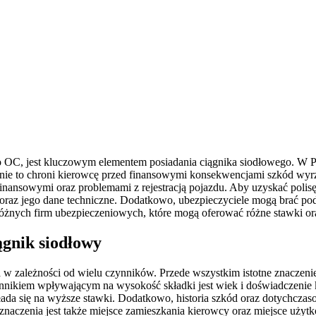
 OC, jest kluczowym elementem posiadania ciągnika siodłowego. W Po
zenie to chroni kierowcę przed finansowymi konsekwencjami szkód 
nsowymi oraz problemami z rejestracją pojazdu. Aby uzyskać polisę 
oraz jego dane techniczne. Dodatkowo, ubezpieczyciele mogą brać po
różnych firm ubezpieczeniowych, które mogą oferować różne stawki or
ągnik siodłowy
w zależności od wielu czynników. Przede wszystkim istotne znaczeni
ynnikiem wpływającym na wysokość składki jest wiek i doświadczenie
kłada się na wyższe stawki. Dodatkowo, historia szkód oraz dotychcz
znaczenia jest także miejsce zamieszkania kierowcy oraz miejsce użytk