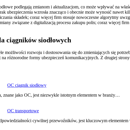
dłowe podlegają zmianom i aktualizacjom, co może wpływać na właścic
k ubezpieczenia wzrosła znacząco i obecnie może wynosić nawet kilka
bliczania składek; coraz więcej firm stosuje nowoczesne algorytmy uw
miany związane z digitalizacją procesu zakupu polis; coraz więcej fi
la ciągników siodłowych
 możliwości rozwoju i dostosowania się do zmieniających się potrzeb
yt na różnorodne formy ubezpieczeń komunikacyjnych. Z drugiej stro
OC ciągnik siodłowy
h, znane jako OC, jest niezwykle istotnym elementem w branży…
OC transportowe
odpowiedzialności cywilnej przewoźników, jest kluczowym elemente