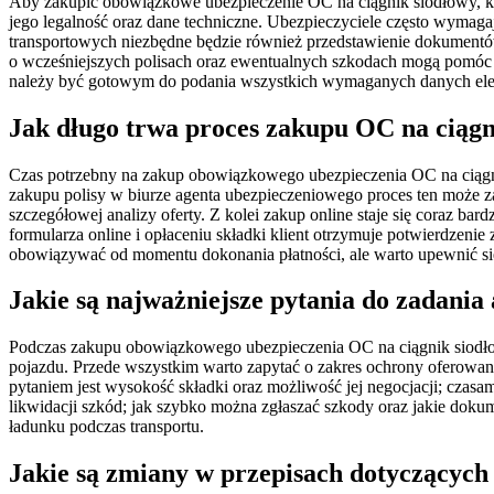
Aby zakupić obowiązkowe ubezpieczenie OC na ciągnik siodłowy, ko
jego legalność oraz dane techniczne. Ubezpieczyciele często wymaga
transportowych niezbędne będzie również przedstawienie dokument
o wcześniejszych polisach oraz ewentualnych szkodach mogą pomóc w 
należy być gotowym do podania wszystkich wymaganych danych elek
Jak długo trwa proces zakupu OC na ciągn
Czas potrzebny na zakup obowiązkowego ubezpieczenia OC na ciągni
zakupu polisy w biurze agenta ubezpieczeniowego proces ten może za
szczegółowej analizy oferty. Z kolei zakup online staje się coraz ba
formularza online i opłaceniu składki klient otrzymuje potwierdzenie
obowiązywać od momentu dokonania płatności, ale warto upewnić s
Jakie są najważniejsze pytania do zadania
Podczas zakupu obowiązkowego ubezpieczenia OC na ciągnik siodłowy
pojazdu. Przede wszystkim warto zapytać o zakres ochrony oferowanej
pytaniem jest wysokość składki oraz możliwość jej negocjacji; czas
likwidacji szkód; jak szybko można zgłaszać szkody oraz jakie dokum
ładunku podczas transportu.
Jakie są zmiany w przepisach dotyczących