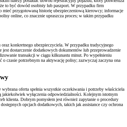
kim należy posiadać dowód rejestracyjny pojazdu, który potwierdza
oże to być dowód osobisty lub paszport. W przypadku firm
mieć przygotowaną historię ubezpieczeniową kierowcy; informacje
olisy online, co znacznie upraszcza proces; w takim przypadku
 oraz konkretnego ubezpieczyciela. W przypadku tradycyjnego
czne jest dostarczenie dodatkowych dokumentów lub przeprowadzenie
alizowanie transakcji w ciągu kilkunastu minut. Po wypełnieniu
tać o czasie potrzebnym na aktywację polisy; zazwyczaj zaczyna ona
owy
ybrana oferta spełnia wszystkie oczekiwania i potrzeby właściciela
eją jakiekolwiek wyłączenia odpowiedzialności. Kolejnym istotnym
rzeb klienta. Dobrym pomysłem jest również zapytanie o procedury
o dostępnych opcjach dodatkowych, takich jak assistance czy ochrona