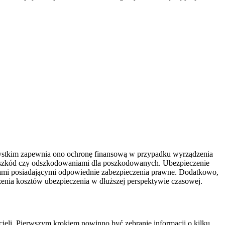
szystkim zapewnia ono ochronę finansową w przypadku wyrządzenia
ą szkód czy odszkodowaniami dla poszkodowanych. Ubezpieczenie
irmami posiadającymi odpowiednie zabezpieczenia prawne. Dodatkowo,
iżenia kosztów ubezpieczenia w dłuższej perspektywie czasowej.
ieli. Pierwszym krokiem powinno być zebranie informacji o kilku