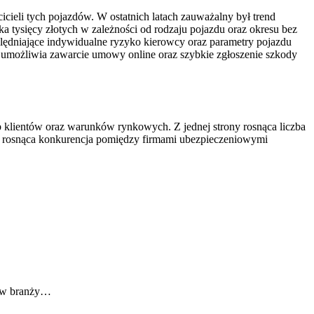
ieli tych pojazdów. W ostatnich latach zauważalny był trend
 tysięcy złotych w zależności od rodzaju pojazdu oraz okresu bez
zględniające indywidualne ryzyko kierowcy oraz parametry pojazdu
rm umożliwia zawarcie umowy online oraz szybkie zgłoszenie szkody
 klientów oraz warunków rynkowych. Z jednej strony rosnąca liczba
ny rosnąca konkurencja pomiędzy firmami ubezpieczeniowymi
m w branży…