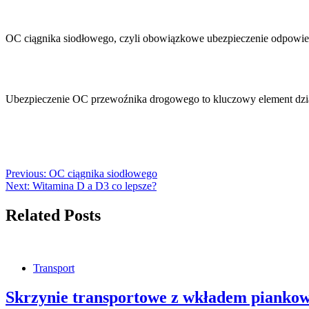
OC ciągnika siodłowego, czyli obowiązkowe ubezpieczenie odpowiedz
Ubezpieczenie OC przewoźnika drogowego to kluczowy element dzia
Previous:
OC ciągnika siodłowego
Next:
Witamina D a D3 co lepsze?
Related Posts
Transport
Skrzynie transportowe z wkładem piankow