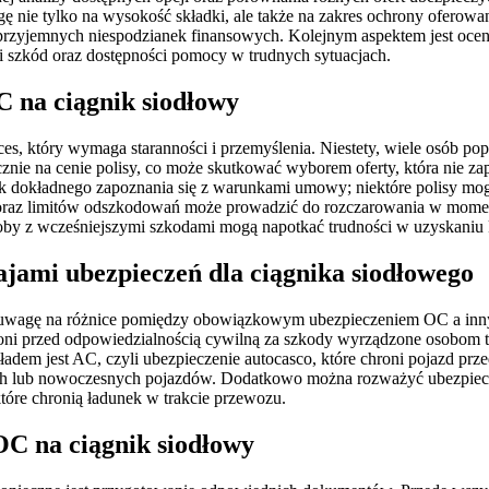
 nie tylko na wysokość składki, ale także na zakres ochrony oferowan
rzyjemnych niespodzianek finansowych. Kolejnym aspektem jest ocena j
i szkód oraz dostępności pomocy w trudnych sytuacjach.
C na ciągnik siodłowy
s, który wymaga staranności i przemyślenia. Niestety, wiele osób po
znie na cenie polisy, co może skutkować wyborem oferty, która nie zap
rak dokładnego zapoznania się z warunkami umowy; niektóre polisy mo
raz limitów odszkodowań może prowadzić do rozczarowania w momenci
soby z wcześniejszymi szkodami mogą napotkać trudności w uzyskani
ajami ubezpieczeń dla ciągnika siodłowego
 uwagę na różnice pomiędzy obowiązkowym ubezpieczeniem OC a innym
przed odpowiedzialnością cywilną za szkody wyrządzone osobom trze
ładem jest AC, czyli ubezpieczenie autocasco, które chroni pojazd prz
ich lub nowoczesnych pojazdów. Dodatkowo można rozważyć ubezpiecze
tóre chronią ładunek w trakcie przewozu.
OC na ciągnik siodłowy