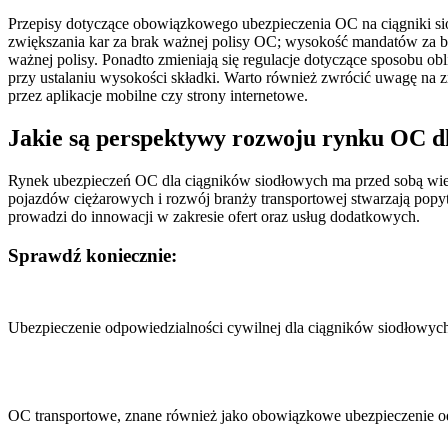
Przepisy dotyczące obowiązkowego ubezpieczenia OC na ciągniki sio
zwiększania kar za brak ważnej polisy OC; wysokość mandatów za bra
ważnej polisy. Ponadto zmieniają się regulacje dotyczące sposobu o
przy ustalaniu wysokości składki. Warto również zwrócić uwagę na z
przez aplikacje mobilne czy strony internetowe.
Jakie są perspektywy rozwoju rynku OC d
Rynek ubezpieczeń OC dla ciągników siodłowych ma przed sobą wiele
pojazdów ciężarowych i rozwój branży transportowej stwarzają pop
prowadzi do innowacji w zakresie ofert oraz usług dodatkowych.
Sprawdź koniecznie:
Nawigacja
wpisu
Ubezpieczenie odpowiedzialności cywilnej dla ciągników siodłowyc
OC transportowe, znane również jako obowiązkowe ubezpieczenie 