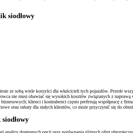
nik siodłowy
sie ze sobą wiele korzyści dla właścicieli tych pojazdów. Przede w
ierowca nie musi obawiać się wysokich kosztów związanych z napraw
 biznesowych; klienci i kontrahenci często preferują współpracę z f
iowe oraz rabaty dla stałych klientów, co może przyczynić się do obn
k siodłowy
 analizy dostępnych opcji oraz porównania różnych ofert ubezpieczyc