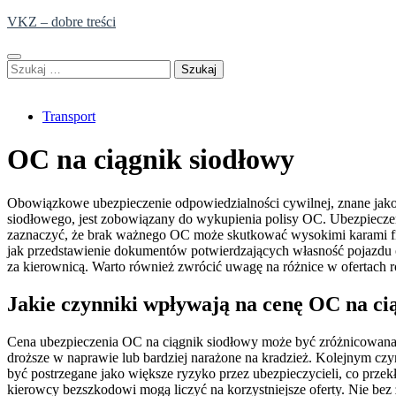
Skip
VKZ – dobre treści
to
content
Szukaj:
Transport
OC na ciągnik siodłowy
Obowiązkowe ubezpieczenie odpowiedzialności cywilnej, znane jako
siodłowego, jest zobowiązany do wykupienia polisy OC. Ubezpiec
zaznaczyć, że brak ważnego OC może skutkować wysokimi karami fina
jak przedstawienie dokumentów potwierdzających własność pojazdu 
za kierownicą. Warto również zwrócić uwagę na różnice w ofertach 
Jakie czynniki wpływają na cenę OC na ci
Cena ubezpieczenia OC na ciągnik siodłowy może być zróżnicowana 
droższe w naprawie lub bardziej narażone na kradzież. Kolejnym cz
być postrzegane jako większe ryzyko przez ubezpieczycieli, co prze
kierowcy bezszkodowi mogą liczyć na korzystniejsze oferty. Nie bez 