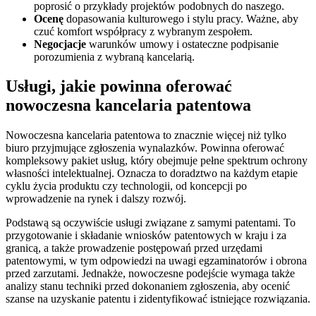
poprosić o przykłady projektów podobnych do naszego.
Ocenę
dopasowania kulturowego i stylu pracy. Ważne, aby
czuć komfort współpracy z wybranym zespołem.
Negocjacje
warunków umowy i ostateczne podpisanie
porozumienia z wybraną kancelarią.
Usługi, jakie powinna oferować
nowoczesna kancelaria patentowa
Nowoczesna kancelaria patentowa to znacznie więcej niż tylko
biuro przyjmujące zgłoszenia wynalazków. Powinna oferować
kompleksowy pakiet usług, który obejmuje pełne spektrum ochrony
własności intelektualnej. Oznacza to doradztwo na każdym etapie
cyklu życia produktu czy technologii, od koncepcji po
wprowadzenie na rynek i dalszy rozwój.
Podstawą są oczywiście usługi związane z samymi patentami. To
przygotowanie i składanie wniosków patentowych w kraju i za
granicą, a także prowadzenie postępowań przed urzędami
patentowymi, w tym odpowiedzi na uwagi egzaminatorów i obrona
przed zarzutami. Jednakże, nowoczesne podejście wymaga także
analizy stanu techniki przed dokonaniem zgłoszenia, aby ocenić
szanse na uzyskanie patentu i zidentyfikować istniejące rozwiązania.