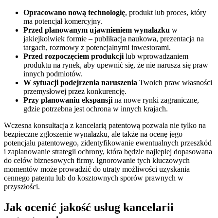
Opracowano nową technologię
, produkt lub proces, który
ma potencjał komercyjny.
Przed planowanym ujawnieniem wynalazku
w
jakiejkolwiek formie – publikacja naukowa, prezentacja na
targach, rozmowy z potencjalnymi inwestorami.
Przed rozpoczęciem produkcji
lub wprowadzaniem
produktu na rynek, aby upewnić się, że nie narusza się praw
innych podmiotów.
W sytuacji podejrzenia naruszenia
Twoich praw własności
przemysłowej przez konkurencję.
Przy planowaniu ekspansji
na nowe rynki zagraniczne,
gdzie potrzebna jest ochrona w innych krajach.
Wczesna konsultacja z kancelarią patentową pozwala nie tylko na
bezpieczne zgłoszenie wynalazku, ale także na ocenę jego
potencjału patentowego, zidentyfikowanie ewentualnych przeszkód
i zaplanowanie strategii ochrony, która będzie najlepiej dopasowana
do celów biznesowych firmy. Ignorowanie tych kluczowych
momentów może prowadzić do utraty możliwości uzyskania
cennego patentu lub do kosztownych sporów prawnych w
przyszłości.
Jak ocenić jakość usług kancelarii