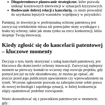
Długoterminowe planowanie strategiczne
, które pozwala
uniknąć kosztownych interwencji w sytuacjach kryzysowych.
Budowanie dobrej relacji z kancelarią
, co może prowadzić
do uzyskania lepszych warunków współpracy w przyszłości.
Pamiętaj, że inwestycja w profesjonalną ochronę patentową jest
zazwyczaj wielokrotnie niższa niż potencjalne straty wynikające z
braku tej ochrony, takie jak utrata rynku na rzecz konkurencji, która
skopiuje Twoją innowację.
Kiedy zgłosić się do kancelarii patentowej
– kluczowe momenty
Decyzja o tym, kiedy skorzystać z usług kancelarii patentowej, jest
kluczowa dla skuteczności ochrony innowacji. Zazwyczaj najlepszy
moment na pierwszy kontakt to wczesny etap rozwoju projektu, gdy
pomysł jest już na tyle ukształtowany, że można go opisać, ale
jeszcze przed jego publicznym ujawnieniem czy wprowadzeniem na
rynek. Wczesne zgłoszenie pozwala na zabezpieczenie sobie prawa
do nowej technologii i zapobiega sytuacji, w której konkurencja
zdąży opatentować podobne rozwiązanie.
Warto skonsultować się z prawnikiem patentowym w momencie,
gdy: