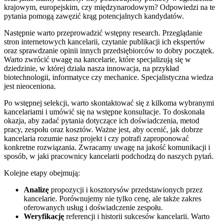
krajowym, europejskim, czy międzynarodowym? Odpowiedzi na te
pytania pomogą zawęzić krąg potencjalnych kandydatów.
Następnie warto przeprowadzić wstępny research. Przeglądanie
stron internetowych kancelarii, czytanie publikacji ich ekspertów
oraz sprawdzanie opinii innych przedsiębiorców to dobry początek.
Warto zwrócić uwagę na kancelarie, które specjalizują się w
dziedzinie, w której działa nasza innowacja, na przykład
biotechnologii, informatyce czy mechanice. Specjalistyczna wiedza
jest nieoceniona.
Po wstępnej selekcji, warto skontaktować się z kilkoma wybranymi
kancelariami i umówić się na wstępne konsultacje. To doskonała
okazja, aby zadać pytania dotyczące ich doświadczenia, metod
pracy, zespołu oraz kosztów. Ważne jest, aby ocenić, jak dobrze
kancelaria rozumie nasz projekt i czy potrafi zaproponować
konkretne rozwiązania. Zwracamy uwagę na jakość komunikacji i
sposób, w jaki pracownicy kancelarii podchodzą do naszych pytań.
Kolejne etapy obejmują:
Analizę
propozycji i kosztorysów przedstawionych przez
kancelarie. Porównujemy nie tylko cenę, ale także zakres
oferowanych usług i doświadczenie zespołu.
Weryfikację
referencji i historii sukcesów kancelarii. Warto