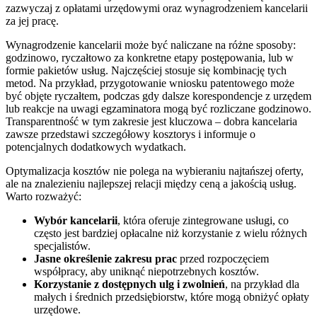
zazwyczaj z opłatami urzędowymi oraz wynagrodzeniem kancelarii
za jej pracę.
Wynagrodzenie kancelarii może być naliczane na różne sposoby:
godzinowo, ryczałtowo za konkretne etapy postępowania, lub w
formie pakietów usług. Najczęściej stosuje się kombinację tych
metod. Na przykład, przygotowanie wniosku patentowego może
być objęte ryczałtem, podczas gdy dalsze korespondencje z urzędem
lub reakcje na uwagi egzaminatora mogą być rozliczane godzinowo.
Transparentność w tym zakresie jest kluczowa – dobra kancelaria
zawsze przedstawi szczegółowy kosztorys i informuje o
potencjalnych dodatkowych wydatkach.
Optymalizacja kosztów nie polega na wybieraniu najtańszej oferty,
ale na znalezieniu najlepszej relacji między ceną a jakością usług.
Warto rozważyć:
Wybór kancelarii
, która oferuje zintegrowane usługi, co
często jest bardziej opłacalne niż korzystanie z wielu różnych
specjalistów.
Jasne określenie zakresu prac
przed rozpoczęciem
współpracy, aby uniknąć niepotrzebnych kosztów.
Korzystanie z dostępnych ulg i zwolnień
, na przykład dla
małych i średnich przedsiębiorstw, które mogą obniżyć opłaty
urzędowe.