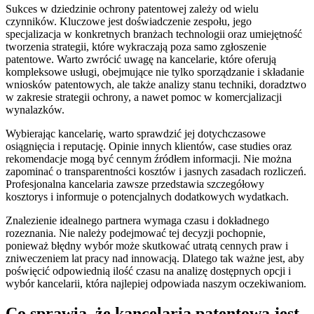
Sukces w dziedzinie ochrony patentowej zależy od wielu
czynników. Kluczowe jest doświadczenie zespołu, jego
specjalizacja w konkretnych branżach technologii oraz umiejętność
tworzenia strategii, które wykraczają poza samo zgłoszenie
patentowe. Warto zwrócić uwagę na kancelarie, które oferują
kompleksowe usługi, obejmujące nie tylko sporządzanie i składanie
wniosków patentowych, ale także analizy stanu techniki, doradztwo
w zakresie strategii ochrony, a nawet pomoc w komercjalizacji
wynalazków.
Wybierając kancelarię, warto sprawdzić jej dotychczasowe
osiągnięcia i reputację. Opinie innych klientów, case studies oraz
rekomendacje mogą być cennym źródłem informacji. Nie można
zapominać o transparentności kosztów i jasnych zasadach rozliczeń.
Profesjonalna kancelaria zawsze przedstawia szczegółowy
kosztorys i informuje o potencjalnych dodatkowych wydatkach.
Znalezienie idealnego partnera wymaga czasu i dokładnego
rozeznania. Nie należy podejmować tej decyzji pochopnie,
ponieważ błędny wybór może skutkować utratą cennych praw i
zniweczeniem lat pracy nad innowacją. Dlatego tak ważne jest, aby
poświęcić odpowiednią ilość czasu na analizę dostępnych opcji i
wybór kancelarii, która najlepiej odpowiada naszym oczekiwaniom.
Co sprawia, że kancelaria patentowa jest