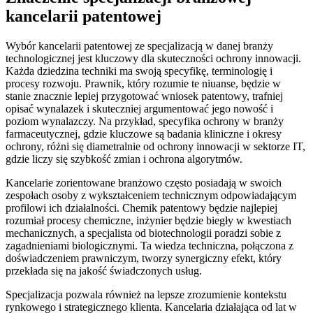
kancelarii patentowej
Wybór kancelarii patentowej ze specjalizacją w danej branży
technologicznej jest kluczowy dla skuteczności ochrony innowacji.
Każda dziedzina techniki ma swoją specyfikę, terminologię i
procesy rozwoju. Prawnik, który rozumie te niuanse, będzie w
stanie znacznie lepiej przygotować wniosek patentowy, trafniej
opisać wynalazek i skuteczniej argumentować jego nowość i
poziom wynalazczy. Na przykład, specyfika ochrony w branży
farmaceutycznej, gdzie kluczowe są badania kliniczne i okresy
ochrony, różni się diametralnie od ochrony innowacji w sektorze IT,
gdzie liczy się szybkość zmian i ochrona algorytmów.
Kancelarie zorientowane branżowo często posiadają w swoich
zespołach osoby z wykształceniem technicznym odpowiadającym
profilowi ich działalności. Chemik patentowy będzie najlepiej
rozumiał procesy chemiczne, inżynier będzie biegły w kwestiach
mechanicznych, a specjalista od biotechnologii poradzi sobie z
zagadnieniami biologicznymi. Ta wiedza techniczna, połączona z
doświadczeniem prawniczym, tworzy synergiczny efekt, który
przekłada się na jakość świadczonych usług.
Specjalizacja pozwala również na lepsze zrozumienie kontekstu
rynkowego i strategicznego klienta. Kancelaria działająca od lat w