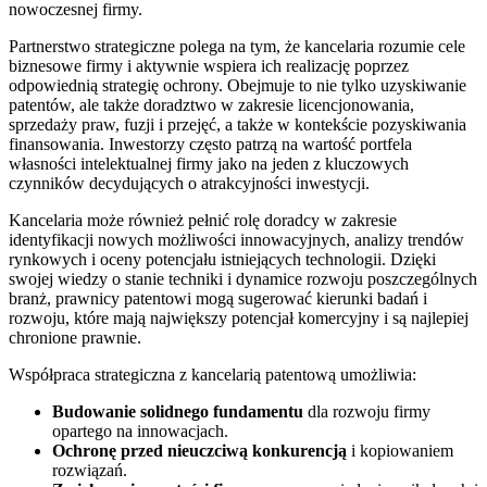
nowoczesnej firmy.
Partnerstwo strategiczne polega na tym, że kancelaria rozumie cele
biznesowe firmy i aktywnie wspiera ich realizację poprzez
odpowiednią strategię ochrony. Obejmuje to nie tylko uzyskiwanie
patentów, ale także doradztwo w zakresie licencjonowania,
sprzedaży praw, fuzji i przejęć, a także w kontekście pozyskiwania
finansowania. Inwestorzy często patrzą na wartość portfela
własności intelektualnej firmy jako na jeden z kluczowych
czynników decydujących o atrakcyjności inwestycji.
Kancelaria może również pełnić rolę doradcy w zakresie
identyfikacji nowych możliwości innowacyjnych, analizy trendów
rynkowych i oceny potencjału istniejących technologii. Dzięki
swojej wiedzy o stanie techniki i dynamice rozwoju poszczególnych
branż, prawnicy patentowi mogą sugerować kierunki badań i
rozwoju, które mają największy potencjał komercyjny i są najlepiej
chronione prawnie.
Współpraca strategiczna z kancelarią patentową umożliwia:
Budowanie solidnego fundamentu
dla rozwoju firmy
opartego na innowacjach.
Ochronę przed nieuczciwą konkurencją
i kopiowaniem
rozwiązań.