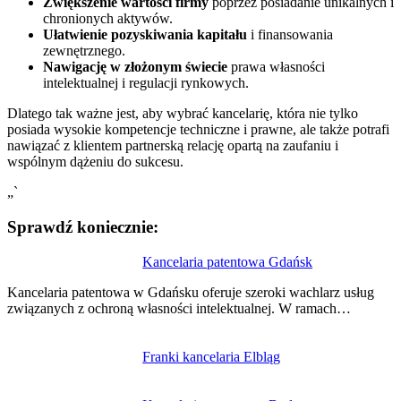
Zwiększenie wartości firmy
poprzez posiadanie unikalnych i
chronionych aktywów.
Ułatwienie pozyskiwania kapitału
i finansowania
zewnętrznego.
Nawigację w złożonym świecie
prawa własności
intelektualnej i regulacji rynkowych.
Dlatego tak ważne jest, aby wybrać kancelarię, która nie tylko
posiada wysokie kompetencje techniczne i prawne, ale także potrafi
nawiązać z klientem partnerską relację opartą na zaufaniu i
wspólnym dążeniu do sukcesu.
„`
Sprawdź koniecznie:
Nawigacja
Kancelaria patentowa Gdańsk
wpisu
Kancelaria patentowa w Gdańsku oferuje szeroki wachlarz usług
związanych z ochroną własności intelektualnej. W ramach…
Franki kancelaria Elbląg