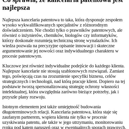
najlepsza
Najlepsza kancelaria patentowa to taka, która dysponuje zespołem
wysoko wykwalifikowanych specjalistów z różnorodnym
doświadczeniem. Nie chodzi tylko o prawników patentowych, ale
również o inżynierów, chemików, biologów czy informatyków,
którzy doskonale rozumieją techniczną stronę wynalazków. Ich
wiedza pozwala na precyzyjne opisanie innowacji i skuteczne
argumentowanie jej nowości oraz indywidualnego charakteru w
procesie patentowym.
Kluczowe jest również indywidualne podejście do każdego klienta.
Najlepsze kancelarie nie stosują szablonowych rozwiązań. Zamiast
tego, poświęcają czas na zrozumienie specyfiki biznesu, celów
strategicznych i technologii, nad którą pracuje klient. Dopiero na tej
podstawie tworzą spersonalizowaną strategię ochrony własności
intelektualnej, która uwzględnia zarówno bieżące potrzeby, jak i
przyszłe plany rozwoju.
Istotnym elementem jest także umiejętność budowania
długoterminowych relacji. Kancelaria patentowa, która staje się
zaufanym partnerem, wspiera klienta nie tylko w procesie
uzyskiwania patentu, ale także w jego utrzymaniu, monitorowaniu
rynku pod kątem naruszeń oraz w ewentualnych sporach prawnych.