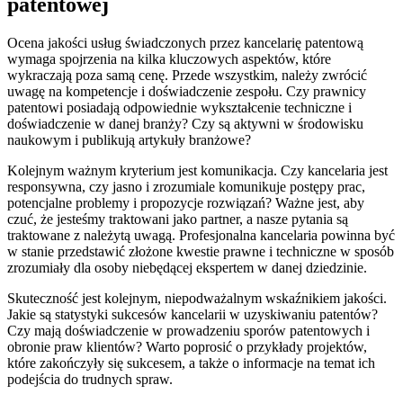
patentowej
Ocena jakości usług świadczonych przez kancelarię patentową
wymaga spojrzenia na kilka kluczowych aspektów, które
wykraczają poza samą cenę. Przede wszystkim, należy zwrócić
uwagę na kompetencje i doświadczenie zespołu. Czy prawnicy
patentowi posiadają odpowiednie wykształcenie techniczne i
doświadczenie w danej branży? Czy są aktywni w środowisku
naukowym i publikują artykuły branżowe?
Kolejnym ważnym kryterium jest komunikacja. Czy kancelaria jest
responsywna, czy jasno i zrozumiale komunikuje postępy prac,
potencjalne problemy i propozycje rozwiązań? Ważne jest, aby
czuć, że jesteśmy traktowani jako partner, a nasze pytania są
traktowane z należytą uwagą. Profesjonalna kancelaria powinna być
w stanie przedstawić złożone kwestie prawne i techniczne w sposób
zrozumiały dla osoby niebędącej ekspertem w danej dziedzinie.
Skuteczność jest kolejnym, niepodważalnym wskaźnikiem jakości.
Jakie są statystyki sukcesów kancelarii w uzyskiwaniu patentów?
Czy mają doświadczenie w prowadzeniu sporów patentowych i
obronie praw klientów? Warto poprosić o przykłady projektów,
które zakończyły się sukcesem, a także o informacje na temat ich
podejścia do trudnych spraw.