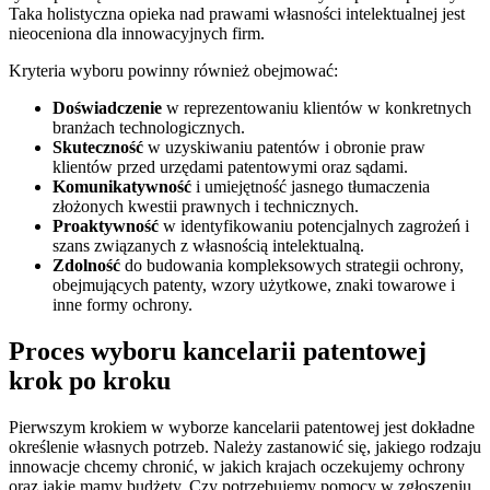
Taka holistyczna opieka nad prawami własności intelektualnej jest
nieoceniona dla innowacyjnych firm.
Kryteria wyboru powinny również obejmować:
Doświadczenie
w reprezentowaniu klientów w konkretnych
branżach technologicznych.
Skuteczność
w uzyskiwaniu patentów i obronie praw
klientów przed urzędami patentowymi oraz sądami.
Komunikatywność
i umiejętność jasnego tłumaczenia
złożonych kwestii prawnych i technicznych.
Proaktywność
w identyfikowaniu potencjalnych zagrożeń i
szans związanych z własnością intelektualną.
Zdolność
do budowania kompleksowych strategii ochrony,
obejmujących patenty, wzory użytkowe, znaki towarowe i
inne formy ochrony.
Proces wyboru kancelarii patentowej
krok po kroku
Pierwszym krokiem w wyborze kancelarii patentowej jest dokładne
określenie własnych potrzeb. Należy zastanowić się, jakiego rodzaju
innowacje chcemy chronić, w jakich krajach oczekujemy ochrony
oraz jakie mamy budżety. Czy potrzebujemy pomocy w zgłoszeniu