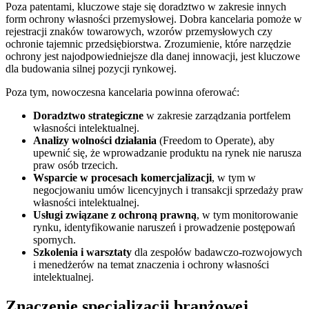
Poza patentami, kluczowe staje się doradztwo w zakresie innych
form ochrony własności przemysłowej. Dobra kancelaria pomoże w
rejestracji znaków towarowych, wzorów przemysłowych czy
ochronie tajemnic przedsiębiorstwa. Zrozumienie, które narzędzie
ochrony jest najodpowiedniejsze dla danej innowacji, jest kluczowe
dla budowania silnej pozycji rynkowej.
Poza tym, nowoczesna kancelaria powinna oferować:
Doradztwo strategiczne
w zakresie zarządzania portfelem
własności intelektualnej.
Analizy wolności działania
(Freedom to Operate), aby
upewnić się, że wprowadzanie produktu na rynek nie narusza
praw osób trzecich.
Wsparcie w procesach komercjalizacji
, w tym w
negocjowaniu umów licencyjnych i transakcji sprzedaży praw
własności intelektualnej.
Usługi związane z ochroną prawną
, w tym monitorowanie
rynku, identyfikowanie naruszeń i prowadzenie postępowań
spornych.
Szkolenia i warsztaty
dla zespołów badawczo-rozwojowych
i menedżerów na temat znaczenia i ochrony własności
intelektualnej.
Znaczenie specjalizacji branżowej