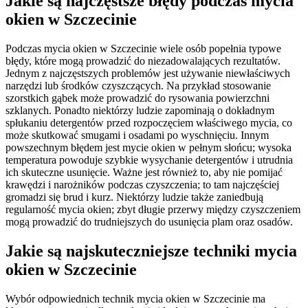
Jakie są najczęstsze błędy podczas mycia
okien w Szczecinie
Podczas mycia okien w Szczecinie wiele osób popełnia typowe
błędy, które mogą prowadzić do niezadowalających rezultatów.
Jednym z najczęstszych problemów jest używanie niewłaściwych
narzędzi lub środków czyszczących. Na przykład stosowanie
szorstkich gąbek może prowadzić do rysowania powierzchni
szklanych. Ponadto niektórzy ludzie zapominają o dokładnym
spłukaniu detergentów przed rozpoczęciem właściwego mycia, co
może skutkować smugami i osadami po wyschnięciu. Innym
powszechnym błędem jest mycie okien w pełnym słońcu; wysoka
temperatura powoduje szybkie wysychanie detergentów i utrudnia
ich skuteczne usunięcie. Ważne jest również to, aby nie pomijać
krawędzi i narożników podczas czyszczenia; to tam najczęściej
gromadzi się brud i kurz. Niektórzy ludzie także zaniedbują
regularność mycia okien; zbyt długie przerwy między czyszczeniem
mogą prowadzić do trudniejszych do usunięcia plam oraz osadów.
Jakie są najskuteczniejsze techniki mycia
okien w Szczecinie
Wybór odpowiednich technik mycia okien w Szczecinie ma