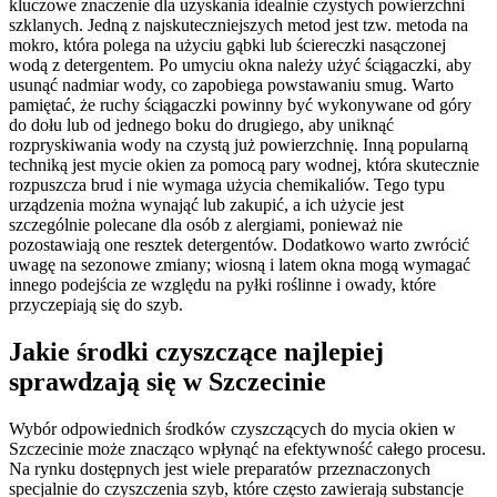
kluczowe znaczenie dla uzyskania idealnie czystych powierzchni
szklanych. Jedną z najskuteczniejszych metod jest tzw. metoda na
mokro, która polega na użyciu gąbki lub ściereczki nasączonej
wodą z detergentem. Po umyciu okna należy użyć ściągaczki, aby
usunąć nadmiar wody, co zapobiega powstawaniu smug. Warto
pamiętać, że ruchy ściągaczki powinny być wykonywane od góry
do dołu lub od jednego boku do drugiego, aby uniknąć
rozpryskiwania wody na czystą już powierzchnię. Inną popularną
techniką jest mycie okien za pomocą pary wodnej, która skutecznie
rozpuszcza brud i nie wymaga użycia chemikaliów. Tego typu
urządzenia można wynająć lub zakupić, a ich użycie jest
szczególnie polecane dla osób z alergiami, ponieważ nie
pozostawiają one resztek detergentów. Dodatkowo warto zwrócić
uwagę na sezonowe zmiany; wiosną i latem okna mogą wymagać
innego podejścia ze względu na pyłki roślinne i owady, które
przyczepiają się do szyb.
Jakie środki czyszczące najlepiej
sprawdzają się w Szczecinie
Wybór odpowiednich środków czyszczących do mycia okien w
Szczecinie może znacząco wpłynąć na efektywność całego procesu.
Na rynku dostępnych jest wiele preparatów przeznaczonych
specjalnie do czyszczenia szyb, które często zawierają substancje