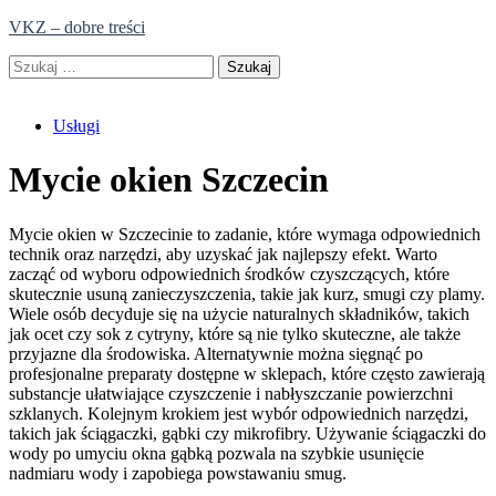
Skip
VKZ – dobre treści
to
Szukaj:
content
Usługi
Mycie okien Szczecin
Mycie okien w Szczecinie to zadanie, które wymaga odpowiednich
technik oraz narzędzi, aby uzyskać jak najlepszy efekt. Warto
zacząć od wyboru odpowiednich środków czyszczących, które
skutecznie usuną zanieczyszczenia, takie jak kurz, smugi czy plamy.
Wiele osób decyduje się na użycie naturalnych składników, takich
jak ocet czy sok z cytryny, które są nie tylko skuteczne, ale także
przyjazne dla środowiska. Alternatywnie można sięgnąć po
profesjonalne preparaty dostępne w sklepach, które często zawierają
substancje ułatwiające czyszczenie i nabłyszczanie powierzchni
szklanych. Kolejnym krokiem jest wybór odpowiednich narzędzi,
takich jak ściągaczki, gąbki czy mikrofibry. Używanie ściągaczki do
wody po umyciu okna gąbką pozwala na szybkie usunięcie
nadmiaru wody i zapobiega powstawaniu smug.