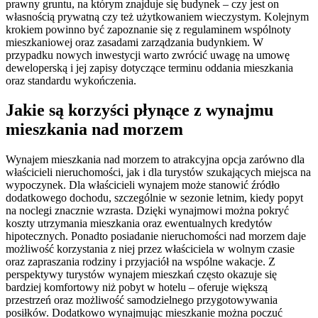
prawny gruntu, na którym znajduje się budynek – czy jest on
własnością prywatną czy też użytkowaniem wieczystym. Kolejnym
krokiem powinno być zapoznanie się z regulaminem wspólnoty
mieszkaniowej oraz zasadami zarządzania budynkiem. W
przypadku nowych inwestycji warto zwrócić uwagę na umowę
deweloperską i jej zapisy dotyczące terminu oddania mieszkania
oraz standardu wykończenia.
Jakie są korzyści płynące z wynajmu
mieszkania nad morzem
Wynajem mieszkania nad morzem to atrakcyjna opcja zarówno dla
właścicieli nieruchomości, jak i dla turystów szukających miejsca na
wypoczynek. Dla właścicieli wynajem może stanowić źródło
dodatkowego dochodu, szczególnie w sezonie letnim, kiedy popyt
na noclegi znacznie wzrasta. Dzięki wynajmowi można pokryć
koszty utrzymania mieszkania oraz ewentualnych kredytów
hipotecznych. Ponadto posiadanie nieruchomości nad morzem daje
możliwość korzystania z niej przez właściciela w wolnym czasie
oraz zapraszania rodziny i przyjaciół na wspólne wakacje. Z
perspektywy turystów wynajem mieszkań często okazuje się
bardziej komfortowy niż pobyt w hotelu – oferuje większą
przestrzeń oraz możliwość samodzielnego przygotowywania
posiłków. Dodatkowo wynajmując mieszkanie można poczuć