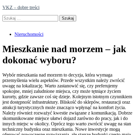
Skip
VKZ – dobre treści
to
Szukaj:
content
Nieruchomości
Mieszkanie nad morzem – jak
dokonać wyboru?
Wybór mieszkania nad morzem to decyzja, która wymaga
przemyślenia wielu aspektów. Przede wszystkim należy zwrócić
uwagę na lokalizację. Warto zastanowić się, czy preferujemy
spokojne, mniej zaludnione miejsca, czy może tętniące życiem
kurorty, gdzie zawsze coś się dzieje. Kolejnym istotnym czynnikiem
jest dostępność infrastruktury. Bliskość do sklepów, restauracji oraz
atrakcji turystycznych może znacząco wpłynąć na komfort życia.
Należy również rozważyć kwestie związane z komunikacją. Dobrze
skomunikowane miejsce ułatwi dojazd zarówno do pracy, jak i do
innych miejsc w okolicy. Oprócz tego warto zwrócić uwagę na stan
techniczny budynku oraz mieszkania. Nowe inwestycje mogą
oferować nowoczesne rozwiązania, ale starsze budynki często mają