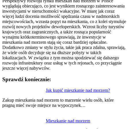
Perspektywy rozwoju rynku mieszkań nad morzem w Polsce
wyglądają obiecująco, co jest wynikiem rosnącego zainteresowania
inwestycjami w nieruchomości wakacyjne. W miarę jak coraz
więcej ludzi docenia możliwość spędzania czasu w nadmorskich
miejscowościach, wzrasta popyt na mieszkania, co z kolei stymuluje
rozwój nowych projektów deweloperskich. Wzrost liczby turystów
krajowych oraz zagranicznych, a także rosnąca popularność
wynajmu krótkoterminowego sprawiają, że inwestycje w
mieszkania nad morzem stają się coraz bardziej opłacalne.
Dodatkowo zmiany w stylu życia, takie jak praca zdalna, sprawiają,
że wiele osób decyduje się na dłuższe pobyty w takich
lokalizacjach. W związku z tym można spodziewać się dalszego
rozwoju infrastruktury oraz usług w tych rejonach, co przyciągnie
jeszcze więcej nabywców.
Sprawdź koniecznie:
Nawigacja
Jak kupić mieszkanie nad morzem?
wpisu
Zakup mieszkania nad morzem to marzenie wielu osób, które
pragną mieć swoje miejsce na wypoczynek…
Mieszkanie nad morzem