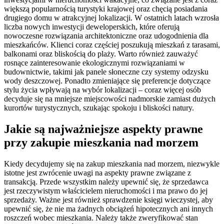
większą popularnością turystyki krajowej oraz chęcią posiadania
drugiego domu w atrakcyjnej lokalizacji. W ostatnich latach wzrosła
liczba nowych inwestycji deweloperskich, które oferują
nowoczesne rozwiązania architektoniczne oraz udogodnienia dla
mieszkańców. Klienci coraz częściej poszukują mieszkań z tarasami,
balkonami oraz bliskością do plaży. Warto również zauważyć
rosnące zainteresowanie ekologicznymi rozwiązaniami w
budownictwie, takimi jak panele słoneczne czy systemy odzysku
wody deszczowej. Ponadto zmieniające się preferencje dotyczące
stylu życia wpływają na wybór lokalizacji – coraz więcej osób
decyduje się na mniejsze miejscowości nadmorskie zamiast dużych
kurortów turystycznych, szukając spokoju i bliskości natury.
Jakie są najważniejsze aspekty prawne
przy zakupie mieszkania nad morzem
Kiedy decydujemy się na zakup mieszkania nad morzem, niezwykle
istotne jest zwrócenie uwagi na aspekty prawne związane z
transakcją. Przede wszystkim należy upewnić się, że sprzedawca
jest rzeczywistym właścicielem nieruchomości i ma prawo do jej
sprzedaży. Ważne jest również sprawdzenie księgi wieczystej, aby
upewnić się, że nie ma żadnych obciążeń hipotecznych ani innych
roszczeń wobec mieszkania. Należy także zweryfikować stan