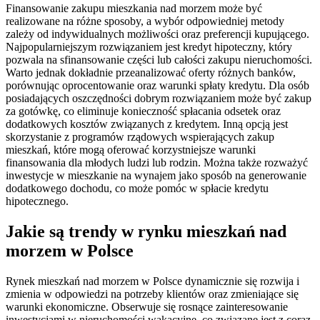
Finansowanie zakupu mieszkania nad morzem może być
realizowane na różne sposoby, a wybór odpowiedniej metody
zależy od indywidualnych możliwości oraz preferencji kupującego.
Najpopularniejszym rozwiązaniem jest kredyt hipoteczny, który
pozwala na sfinansowanie części lub całości zakupu nieruchomości.
Warto jednak dokładnie przeanalizować oferty różnych banków,
porównując oprocentowanie oraz warunki spłaty kredytu. Dla osób
posiadających oszczędności dobrym rozwiązaniem może być zakup
za gotówkę, co eliminuje konieczność spłacania odsetek oraz
dodatkowych kosztów związanych z kredytem. Inną opcją jest
skorzystanie z programów rządowych wspierających zakup
mieszkań, które mogą oferować korzystniejsze warunki
finansowania dla młodych ludzi lub rodzin. Można także rozważyć
inwestycje w mieszkanie na wynajem jako sposób na generowanie
dodatkowego dochodu, co może pomóc w spłacie kredytu
hipotecznego.
Jakie są trendy w rynku mieszkań nad
morzem w Polsce
Rynek mieszkań nad morzem w Polsce dynamicznie się rozwija i
zmienia w odpowiedzi na potrzeby klientów oraz zmieniające się
warunki ekonomiczne. Obserwuje się rosnące zainteresowanie
inwestycjami w nieruchomości wakacyjne, co związane jest z coraz