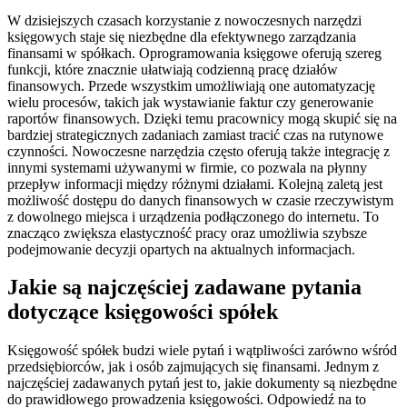
W dzisiejszych czasach korzystanie z nowoczesnych narzędzi
księgowych staje się niezbędne dla efektywnego zarządzania
finansami w spółkach. Oprogramowania księgowe oferują szereg
funkcji, które znacznie ułatwiają codzienną pracę działów
finansowych. Przede wszystkim umożliwiają one automatyzację
wielu procesów, takich jak wystawianie faktur czy generowanie
raportów finansowych. Dzięki temu pracownicy mogą skupić się na
bardziej strategicznych zadaniach zamiast tracić czas na rutynowe
czynności. Nowoczesne narzędzia często oferują także integrację z
innymi systemami używanymi w firmie, co pozwala na płynny
przepływ informacji między różnymi działami. Kolejną zaletą jest
możliwość dostępu do danych finansowych w czasie rzeczywistym
z dowolnego miejsca i urządzenia podłączonego do internetu. To
znacząco zwiększa elastyczność pracy oraz umożliwia szybsze
podejmowanie decyzji opartych na aktualnych informacjach.
Jakie są najczęściej zadawane pytania
dotyczące księgowości spółek
Księgowość spółek budzi wiele pytań i wątpliwości zarówno wśród
przedsiębiorców, jak i osób zajmujących się finansami. Jednym z
najczęściej zadawanych pytań jest to, jakie dokumenty są niezbędne
do prawidłowego prowadzenia księgowości. Odpowiedź na to