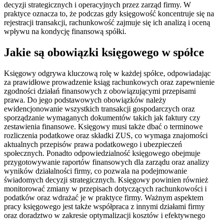
decyzji strategicznych i operacyjnych przez zarząd firmy. W
praktyce oznacza to, że podczas gdy księgowość koncentruje się na
rejestracji transakcji, rachunkowość zajmuje się ich analizą i oceną
wpływu na kondycję finansową spółki.
Jakie są obowiązki księgowego w spółce
Księgowy odgrywa kluczową rolę w każdej spółce, odpowiadając
za prawidłowe prowadzenie ksiąg rachunkowych oraz zapewnienie
zgodności działań finansowych z obowiązującymi przepisami
prawa. Do jego podstawowych obowiązków należy
ewidencjonowanie wszystkich transakcji gospodarczych oraz
sporządzanie wymaganych dokumentów takich jak faktury czy
zestawienia finansowe. Księgowy musi także dbać o terminowe
rozliczenia podatkowe oraz składki ZUS, co wymaga znajomości
aktualnych przepisów prawa podatkowego i ubezpieczeń
społecznych. Ponadto odpowiedzialność księgowego obejmuje
przygotowywanie raportów finansowych dla zarządu oraz analizy
wyników działalności firmy, co pozwala na podejmowanie
świadomych decyzji strategicznych. Księgowy powinien również
monitorować zmiany w przepisach dotyczących rachunkowości i
podatków oraz wdrażać je w praktyce firmy. Ważnym aspektem
pracy księgowego jest także współpraca z innymi działami firmy
oraz doradztwo w zakresie optymalizacji kosztów i efektywnego