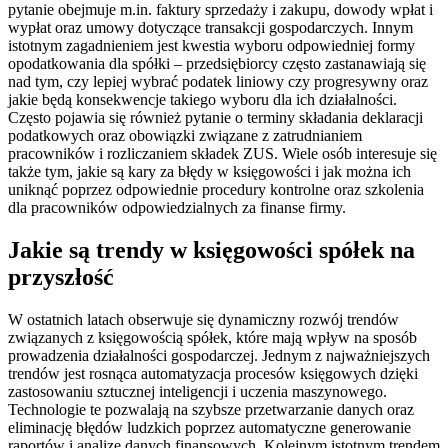
pytanie obejmuje m.in. faktury sprzedaży i zakupu, dowody wpłat i
wypłat oraz umowy dotyczące transakcji gospodarczych. Innym
istotnym zagadnieniem jest kwestia wyboru odpowiedniej formy
opodatkowania dla spółki – przedsiębiorcy często zastanawiają się
nad tym, czy lepiej wybrać podatek liniowy czy progresywny oraz
jakie będą konsekwencje takiego wyboru dla ich działalności.
Często pojawia się również pytanie o terminy składania deklaracji
podatkowych oraz obowiązki związane z zatrudnianiem
pracowników i rozliczaniem składek ZUS. Wiele osób interesuje się
także tym, jakie są kary za błędy w księgowości i jak można ich
uniknąć poprzez odpowiednie procedury kontrolne oraz szkolenia
dla pracowników odpowiedzialnych za finanse firmy.
Jakie są trendy w księgowości spółek na
przyszłość
W ostatnich latach obserwuje się dynamiczny rozwój trendów
związanych z księgowością spółek, które mają wpływ na sposób
prowadzenia działalności gospodarczej. Jednym z najważniejszych
trendów jest rosnąca automatyzacja procesów księgowych dzięki
zastosowaniu sztucznej inteligencji i uczenia maszynowego.
Technologie te pozwalają na szybsze przetwarzanie danych oraz
eliminację błędów ludzkich poprzez automatyczne generowanie
raportów i analizę danych finansowych. Kolejnym istotnym trendem