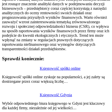
jest rosnące znaczenie analityki danych w podejmowaniu decyzji
biznesowych – przedsiębiorcy coraz częściej korzystają z narzędzi
analitycznych do oceny rentowności swoich działań oraz
prognozowania przyszłych wyników finansowych. Warto również
zauważyć wzrost zainteresowania tematyką zrównoważonego
rozwoju i społecznej odpowiedzialności biznesu (CSR), co wpływa
na sposób raportowania wyników finansowych przez firmy oraz ich
podejście do kwestii ekologicznych i etycznych. Trend ten może
wpłynąć na zmiany w regulacjach prawnych dotyczących
raportowania niefinansowego oraz wymogów dotyczących
transparentności działań przedsiębiorstw.
Sprawdź koniecznie:
Nawigacja
Księgowość spółki online
wpisu
Księgowość spółki online zyskuje na popularności, a jej zalety są
dostrzegane przez coraz większą liczbę…
Księgowość Gdynia
Wybór odpowiedniego biura księgowego w Gdyni jest kluczowy
dla każdej firmy, niezależnie od jej wielkości…