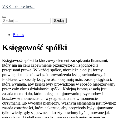
Skip
VKZ – dobre treści
to
content
Szukaj:
Biznes
Księgowość spółki
Księgowość spółki to kluczowy element zarządzania finansami,
który ma na celu zapewnienie przejrzystości i zgodności z
przepisami prawa. W każdej spółce, niezależnie od jej formy
prawnej, istnieje obowiązek prowadzenia ksiąg rachunkowych.
Podstawowe zasady księgowości obejmują m.in. zasadę ciągłości,
która wymaga, aby księgi były prowadzone w sposób nieprzerwany
przez cały okres działalności spółki. Kolejną istotną zasadą jest
zasada memoriału, która polega na ujmowaniu przychodów i
kosztów w momencie ich wystąpienia, a nie w momencie
otrzymania lub wydania pieniędzy. Ważnym elementem jest również
zasada ostrożności, która nakazuje, aby przychody były ujmowane
tylko wtedy, gdy są pewne, a koszty powinny być ujmowane jak
najszybciej. Dodatkowo, spółki muszą przestrzegać przepisów