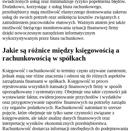
świadczonych usług oraz minimalizuje ryzyko popełnienia błędów.
Dodatkowo, korzystając z usług biura rachunkowego,
przedsiębiorcy mają możliwość elastycznego dostosowania zakresu
usług do swoich potrzeb oraz uniknięcia kosztów związanych z
zatrudnieniem pracowników etatowych. Ważnym atutem jest także
możliwość bieżącego monitorowania sytuacji finansowej firmy
dzięki nowoczesnym narzędziom informatycznym
wykorzystywanym przez biura rachunkowe.
Jakie są różnice między księgowością a
rachunkowością w spółkach
Księgowość i rachunkowość to terminy często używane zamiennie,
jednak mają one różne znaczenia i odnosi się do różnych aspektów
zarządzania finansami w spółkach. Księgowość to proces
rejestrowania wszystkich transakcji finansowych firmy w sposób
uporządkowany i systematyczny. Obejmuje ona takie czynności jak
wystawianie faktur, ewidencjonowanie przychodów i wydatków
oraz przygotowywanie raportów finansowych na potrzeby zarządu
czy organów podatkowych. Rachunkowość natomiast to szersze
pojęcie, które obejmuje nie tylko same czynności związane z
księgowaniem, ale także analizę danych finansowych oraz
interpretację wyników ekonomicznych przedsiębiorstwa.
Rachunkowość dostarcza informacji niezbędnych do podejmowania