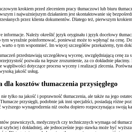
luczowym krokiem przed zleceniem pracy tłumaczowi lub biuru tłumac
wszym i najważniejszym działaniem jest skontaktowanie się bezpośre
rzesłanych przez klienta dokumentów. Dlatego też, pierwszym krokiem 
informacje. Należy określić język oryginału i język docelowy tłumac
 tym wyraźnie poinformować, ponieważ może to wpłynąć na cenę. Doda
 warto o tym wspomnieć. Im więcej szczegółów przekażemy, tym dokł
 tłumaczeń przedstawiają szczegółową wycenę, uwzględniającą cenę za s
rzejrzystość pozwala na lepsze zrozumienie, za co dokładnie płacimy. 
e wątpliwości dotyczące procesu wyceny i realizacji zlecenia. Porówn
wysoką jakość usług.
 dla kosztów tłumaczenia przysięgłego
 tylko na jakość i poprawność tłumaczenia, ale także na jego ostatec
Tłumacze przysięgli, podobnie jak inni specjaliści, posiadają różne po
wyższego wynagrodzenia niż osoba dopiero rozpoczynająca swoją karier
ntów prawniczych, medycznych czy technicznych wymaga od tłumacza s
t szybciej i dokładniej, ale jednocześnie jego stawka może być wyższa