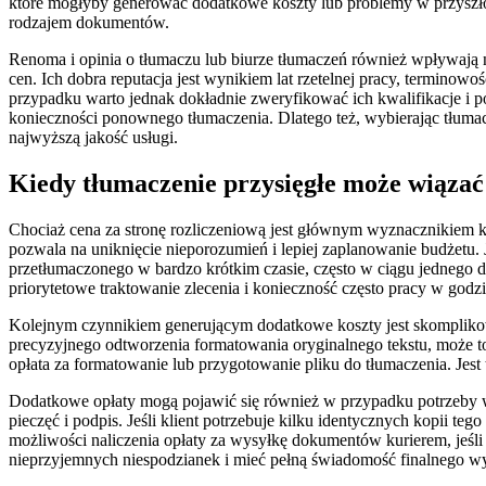
które mogłyby generować dodatkowe koszty lub problemy w przyszłoś
rodzajem dokumentów.
Renoma i opinia o tłumaczu lub biurze tłumaczeń również wpływają na
cen. Ich dobra reputacja jest wynikiem lat rzetelnej pracy, termino
przypadku warto jednak dokładnie zweryfikować ich kwalifikacje i 
konieczności ponownego tłumaczenia. Dlatego też, wybierając tłumacz
najwyższą jakość usługi.
Kiedy tłumaczenie przysięgłe może wiązać
Chociaż cena za stronę rozliczeniową jest głównym wyznacznikiem ko
pozwala na uniknięcie nieporozumień i lepiej zaplanowanie budżetu.
przetłumaczonego w bardzo krótkim czasie, często w ciągu jednego d
priorytetowe traktowanie zlecenia i konieczność często pracy w god
Kolejnym czynnikiem generującym dodatkowe koszty jest skomplikow
precyzyjnego odtworzenia formatowania oryginalnego tekstu, może to
opłata za formatowanie lub przygotowanie pliku do tłumaczenia. Jest
Dodatkowe opłaty mogą pojawić się również w przypadku potrzeby w
pieczęć i podpis. Jeśli klient potrzebuje kilku identycznych kopii
możliwości naliczenia opłaty za wysyłkę dokumentów kurierem, jeśli 
nieprzyjemnych niespodzianek i mieć pełną świadomość finalnego w