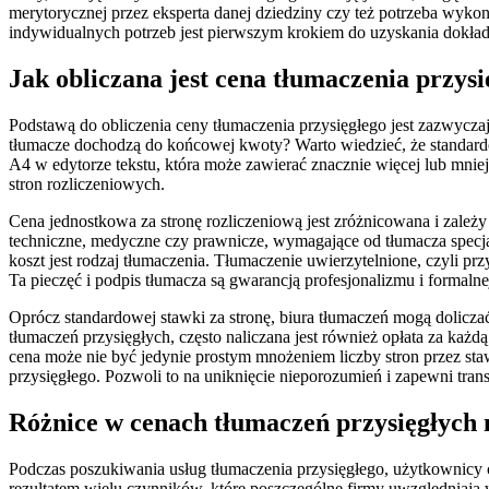
merytorycznej przez eksperta danej dziedziny czy też potrzeba wykon
indywidualnych potrzeb jest pierwszym krokiem do uzyskania dokła
Jak obliczana jest cena tłumaczenia przy
Podstawą do obliczenia ceny tłumaczenia przysięgłego jest zazwyczaj 
tłumacze dochodzą do końcowej kwoty? Warto wiedzieć, że standardo
A4 w edytorze tekstu, która może zawierać znacznie więcej lub mniej 
stron rozliczeniowych.
Cena jednostkowa za stronę rozliczeniową jest zróżnicowana i zależ
techniczne, medyczne czy prawnicze, wymagające od tłumacza specj
koszt jest rodzaj tłumaczenia. Tłumaczenie uwierzytelnione, czyli p
Ta pieczęć i podpis tłumacza są gwarancją profesjonalizmu i formal
Oprócz standardowej stawki za stronę, biura tłumaczeń mogą dolicza
tłumaczeń przysięgłych, często naliczana jest również opłata za każ
cena może nie być jedynie prostym mnożeniem liczby stron przez st
przysięgłego. Pozwoli to na uniknięcie nieporozumień i zapewni tran
Różnice w cenach tłumaczeń przysięgłych
Podczas poszukiwania usług tłumaczenia przysięgłego, użytkownicy c
rezultatem wielu czynników, które poszczególne firmy uwzględniają