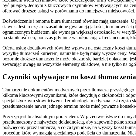
być pułapką. Jednym z kluczowych czynników wpływających na cenę j
oferować droższe usługi w porównaniu do mniejszych miejscowości. 
Doświadczenie i renoma biura tłumaczeń również mają znaczenie. Ugr
stawek. Jest to często uzasadnione gwarancją jakości, terminowości
ograniczonym budżetem, ale wymaga większej ostrożności w weryfikac
na stabilność cen, podczas gdy inne współpracują z freelancerami, kt
Oferta usług dodatkowych również wpływa na ostateczny koszt tłuma
wysyłkę tłumaczeń kurierem, naturalnie będą miały wyższe ceny. Ważne
pozornie droższe tłumaczenie może okazać się bardziej opłacalne, je
zwracając uwagę na wszystkie elementy składowe, a nie tylko na ogó
Czynniki wpływające na koszt tłumaczeni
Tłumaczenie dokumentów medycznych przez tłumacza przysięgłego to
kilkoma kluczowymi czynnikami, które decydują o złożoności i odpo
specjalistycznym słownictwem. Terminologia medyczna jest często s
przetłumaczenie nawet jednego terminu może mieć poważne konsekwen
Precyzja jest tu absolutnym priorytetem. W przeciwieństwie do inn
przetłumaczony z najwyższą dokładnością, aby zapewnić pełne zrozum
poświęcony przez tłumacza, a co za tym idzie, na wyższy koszt tłu
procedur, które wymagają specjalnego podejścia do tłumaczenia. Ni