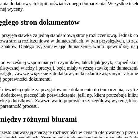
ania dodatkowych kopii poświadczonego tłumaczenia. Wszystkie te elem
dnej wyceny.
sięgłego stron dokumentów
przyjęta stawka za jedną standardową stronę rozliczeniową. Jednak co 
wa strona rozliczeniowa w tłumaczeniach, w tym przysięgłych, to zaz
znaków. Dlatego też, zamawiając tłumaczenie, warto upewnić się, na ja
y od wcześniej wspomnianych czynników, takich jak język, stopień sko
alistycznej wiedzy i precyzji, będą miały wyższą stawkę niż tłuma
rzysięgłe, zawsze wiąże się z dodatkowymi kosztami związanymi z koni
nej poprawności dokumentu.
ć niewielką opłatę za przygotowanie dokumentu do tłumaczenia, czyli 
dą dodatkową pieczęć lub poświadczenie, jeśli np. klient potrzebuje k
awkę jednostkową. Zawsze warto poprosić o szczegółową wycenę, któr
sparentność procesu.
 między różnymi biurami
zęsto zauważają znaczące rozbieżności w cenach oferowanych przez róż
 w swoich cennikach. Zrozumienie tych mechanizmów pozwala na świado