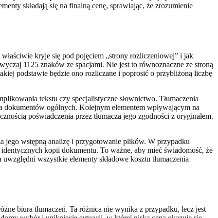
enty składają się na finalną cenę, sprawiając, że zrozumienie
właściwie kryje się pod pojęciem „strony rozliczeniowej” i jak
wyczaj 1125 znaków ze spacjami. Nie jest to równoznaczne ze stroną
kiej podstawie będzie ono rozliczane i poprosić o przybliżoną liczbę
mplikowania tekstu czy specjalistyczne słownictwo. Tłumaczenia
czenia dokumentów ogólnych. Kolejnym elementem wpływającym na
ecznością poświadczenia przez tłumacza jego zgodności z oryginałem.
za jego wstępną analizę i przygotowanie plików. W przypadku
ilku identycznych kopii dokumentu. To ważne, aby mieć świadomość, że
a uwzględni wszystkie elementy składowe kosztu tłumaczenia
ne biura tłumaczeń. Ta różnica nie wynika z przypadku, lecz jest
my wybór i uniknięcie sytuacji, w której niska cena okazuje się