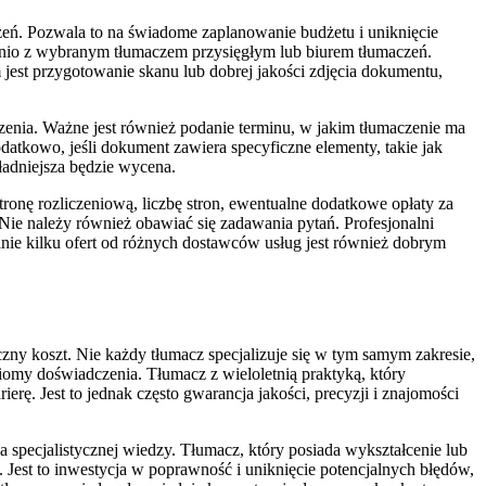
zeń. Pozwala to na świadome zaplanowanie budżetu i uniknięcie
dnio z wybranym tłumaczem przysięgłym lub biurem tłumaczeń.
jest przygotowanie skanu lub dobrej jakości zdjęcia dokumentu,
zenia. Ważne jest również podanie terminu, w jakim tłumaczenie ma
tkowo, jeśli dokument zawiera specyficzne elementy, takie jak
adniejsza będzie wycena.
tronę rozliczeniową, liczbę stron, ewentualne dodatkowe opłaty za
Nie należy również obawiać się zadawania pytań. Profesjonalni
anie kilku ofert od różnych dostawców usług jest również dobrym
zny koszt. Nie każdy tłumacz specjalizuje się w tym samym zakresie,
ziomy doświadczenia. Tłumacz z wieloletnią praktyką, który
ę. Jest to jednak często gwarancja jakości, precyzji i znajomości
pecjalistycznej wiedzy. Tłumacz, który posiada wykształcenie lub
. Jest to inwestycja w poprawność i uniknięcie potencjalnych błędów,