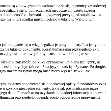
entami są zobowiązani do zachowania ścisłej tajemnicy zawodowej.
pecjalizują się w tłumaczeniach medycznych, często stosują
wo, konieczność zachowania najwyższej precyzji, skomplikowana
szy niż w przypadku innych rodzajów tekstów. Warto o tym
jak ubieganie się o wizę, legalizację pobytu, nostryfikację dyplomu
aczenie takiego dokumentu. Koszt tłumaczenia przysięgłego aktu
z jego standardowej formy i stosunkowo krótkiej treści.
różnić w zależności od kilku czynników. Po pierwsze, język, na
ancuski, mogą być tańsze niż na języki rzadziej używane. Po drugie,
gim stażem na rynku mogą mieć nieco wyższe stawki, ale
esowym, możemy spodziewać się dodatkowej opłaty. Standardowy czas
e wszystkie niezbędne elementy, takie jak poświadczenie przez
ego dane. Pozwoli to na uzyskanie dokładnej informacji o koszcie i
tłumacza przysięgłego, posiadającego odpowiednie uprawnienia.