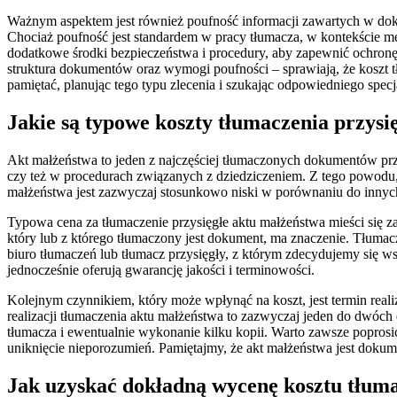
Ważnym aspektem jest również poufność informacji zawartych w dok
Chociaż poufność jest standardem w pracy tłumacza, w kontekście me
dodatkowe środki bezpieczeństwa i procedury, aby zapewnić ochronę
struktura dokumentów oraz wymogi poufności – sprawiają, że koszt
pamiętać, planując tego typu zlecenia i szukając odpowiedniego specja
Jakie są typowe koszty tłumaczenia przysi
Akt małżeństwa to jeden z najczęściej tłumaczonych dokumentów przez
czy też w procedurach związanych z dziedziczeniem. Z tego powodu, w
małżeństwa jest zazwyczaj stosunkowo niski w porównaniu do innych
Typowa cena za tłumaczenie przysięgłe aktu małżeństwa mieści się z
który lub z którego tłumaczony jest dokument, ma znaczenie. Tłumacze
biuro tłumaczeń lub tłumacz przysięgły, z którym zdecydujemy się 
jednocześnie oferują gwarancję jakości i terminowości.
Kolejnym czynnikiem, który może wpłynąć na koszt, jest termin real
realizacji tłumaczenia aktu małżeństwa to zazwyczaj jeden do dwóch 
tłumacza i ewentualnie wykonanie kilku kopii. Warto zawsze poprosi
uniknięcie nieporozumień. Pamiętajmy, że akt małżeństwa jest doku
Jak uzyskać dokładną wycenę kosztu tłuma