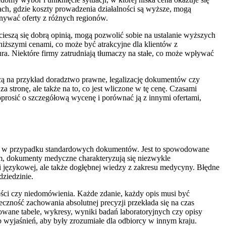
ch, gdzie koszty prowadzenia działalności są wyższe, mogą
wnywać oferty z różnych regionów.
ieszą się dobrą opinią, mogą pozwolić sobie na ustalanie wyższych
niższymi cenami, co może być atrakcyjne dla klientów z
a. Niektóre firmy zatrudniają tłumaczy na stałe, co może wpływać
cą na przykład doradztwo prawne, legalizację dokumentów czy
 stronę, ale także na to, co jest wliczone w tę cenę. Czasami
poprosić o szczegółową wycenę i porównać ją z innymi ofertami,
niż w przypadku standardowych dokumentów. Jest to spowodowane
im, dokumenty medyczne charakteryzują się niezwykle
i językowej, ale także dogłębnej wiedzy z zakresu medycyny. Błędne
ziedzinie.
ści czy niedomówienia. Każde zdanie, każdy opis musi być
czność zachowania absolutnej precyzji przekłada się na czas
wane tabele, wykresy, wyniki badań laboratoryjnych czy opisy
wyjaśnień, aby były zrozumiałe dla odbiorcy w innym kraju.