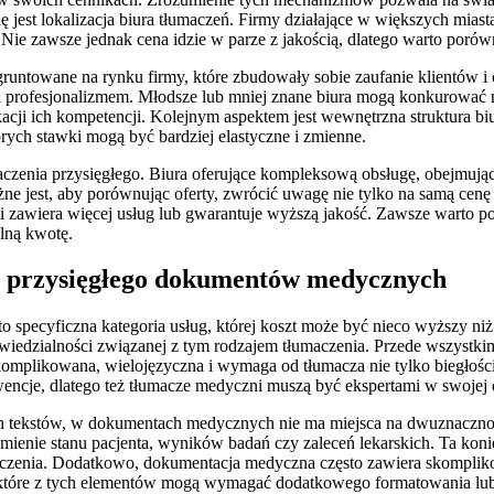
est lokalizacja biura tłumaczeń. Firmy działające w większych miasta
Nie zawsze jednak cena idzie w parze z jakością, dlatego warto poró
untowane na rynku firmy, które zbudowały sobie zaufanie klientów i c
ą i profesjonalizmem. Młodsze lub mniej znane biura mogą konkurować 
ji ich kompetencji. Kolejnym aspektem jest wewnętrzna struktura biur
órych stawki mogą być bardziej elastyczne i zmienne.
czenia przysięgłego. Biura oferujące kompleksową obsługę, obejmują
 jest, aby porównując oferty, zwrócić uwagę nie tylko na samą cenę za
śli zawiera więcej usług lub gwarantuje wyższą jakość. Zawsze warto 
lną kwotę.
a przysięgłego dokumentów medycznych
 specyficzna kategoria usług, której koszt może być nieco wyższy 
wiedzialności związanej z tym rodzajem tłumaczenia. Przede wszystk
komplikowana, wielojęzyczna i wymaga od tłumacza nie tylko biegłośc
cje, dlatego też tłumacze medyczni muszą być ekspertami w swojej d
ych tekstów, w dokumentach medycznych nie ma miejsca na dwuznaczno
ienie stanu pacjenta, wyników badań czy zaleceń lekarskich. Ta konie
maczenia. Dodatkowo, dokumentacja medyczna często zawiera skompliko
ektóre z tych elementów mogą wymagać dodatkowego formatowania lub 