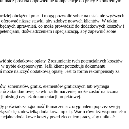
y tłumacz posiada odpowiednie kompetencje do pracy z konkretnym
ardziej obciążeni pracą i mogą pozwolić sobie na ustalanie wyższych
ogą oferować niższe stawki, aby zdobyć nowych klientów. W takim
niezbędnych uprawnień, co może prowadzić do dodatkowych kosztów i
petencjami, doświadczeniem i specjalizacją, aby zapewnić sobie
awić się dodatkowe opłaty. Zrozumienie tych potencjalnych kosztów
 w trybie ekspresowym. Jeśli klient potrzebuje dokumentu
ń może naliczyć dodatkową opłatę. Jest to forma rekompensaty za
sów, schematów, grafik, elementów graficznych lub wymaga
prócz standardowej stawki za tłumaczenie, może zostać naliczona
ji obsługi czy też dokumentacji projektowej.
ły poświadcza zgodność tłumaczenia z oryginałem poprzez swoją
 wiązać się z niewielką dodatkową opłatą. Warto również wspomnieć o
tencjalne dodatkowe koszty przed zleceniem pracy, aby uniknąć