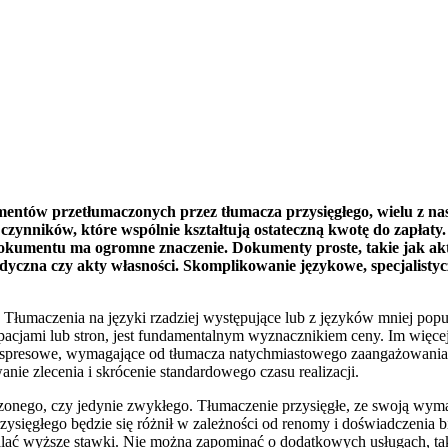
tów przetłumaczonych przez tłumacza przysięgłego, wielu z nas
elu czynników, które wspólnie kształtują ostateczną kwotę do zapła
okumentu ma ogromne znaczenie. Dokumenty proste, takie jak akty 
czna czy akty własności. Skomplikowanie językowe, specjalistyczn
. Tłumaczenia na języki rzadziej występujące lub z języków mniej po
pacjami lub stron, jest fundamentalnym wyznacznikiem ceny. Im więcej
 ekspresowe, wymagające od tłumacza natychmiastowego zaangażowania
nie zlecenia i skrócenie standardowego czasu realizacji.
nego, czy jedynie zwykłego. Tłumaczenie przysięgłe, ze swoją wymaga
przysięgłego będzie się różnił w zależności od renomy i doświadczeni
talać wyższe stawki. Nie można zapominać o dodatkowych usługach, tak