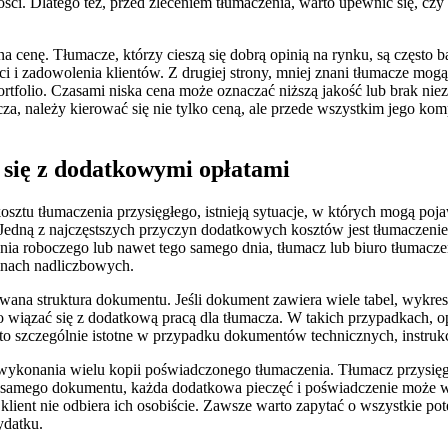
ci. Dlatego też, przed zleceniem tłumaczenia, warto upewnić się, cz
 cenę. Tłumacze, którzy cieszą się dobrą opinią na rynku, są często b
wości i zadowolenia klientów. Z drugiej strony, mniej znani tłumacze m
portfolio. Czasami niska cena może oznaczać niższą jakość lub brak 
a, należy kierować się nie tylko ceną, ale przede wszystkim jego kom
 się z dodatkowymi opłatami
sztu tłumaczenia przysięgłego, istnieją sytuacje, w których mogą poj
 Jedną z najczęstszych przyczyn dodatkowych kosztów jest tłumaczenie
nia roboczego lub nawet tego samego dnia, tłumacz lub biuro tłumacze
zinach nadliczbowych.
ana struktura dokumentu. Jeśli dokument zawiera wiele tabel, wykre
 wiązać się z dodatkową pracą dla tłumacza. W takich przypadkach, o
 to szczególnie istotne w przypadku dokumentów technicznych, instrukc
ykonania wielu kopii poświadczonego tłumaczenia. Tłumacz przysięg
 tego samego dokumentu, każda dodatkowa pieczęć i poświadczenie może
klient nie odbiera ich osobiście. Zawsze warto zapytać o wszystkie po
ydatku.