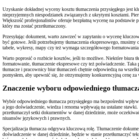
Uzyskanie dokładnej wyceny kosztu tłumaczenia przysięgłego jest k
nieprzyjemnych niespodzianek związanych z ukrytymi kosztami. Pier
Większość profesjonalistów oferuje bezpłatną wycenę na podstawie p
który ma zostać przetłumaczony.
Przesyłając dokument, warto zawrzeć w zapytaniu o wycenę kluczowe 
być gotowe. Jeśli potrzebujemy tłumaczenia ekspresowego, musimy o
tabele, wykresy, mapy czy też wymaga szczegółowego formatowania,
Warto poprosić o rozbicie kosztów, jeśli to możliwe. Niektóre biura
formatowanie, tłumaczenie ekspresowe czy też poświadczenie. Taka p
tłumacze i pracownicy biur tłumaczeń chętnie odpowiedzą na wszelki
pomysłem, aby upewnić się, że otrzymujemy konkurencyjną cenę za 
Znaczenie wyboru odpowiedniego tłumacza
Wybór odpowiedniego tłumacza przysięgłego ma bezpośredni wpływ nie
a jego doświadczenie, wiedza i renoma wpływają na ustalane stawki. 
przetłumaczył setki dokumentów w danej dziedzinie, może oczekiwać 
niuansów językowych i prawnych.
Specjalizacja tłumacza odgrywa kluczową rolę. Tłumaczenie dokume
doświadczenie w danej dziedzinie, będzie w stanie przetłumaczyć teks