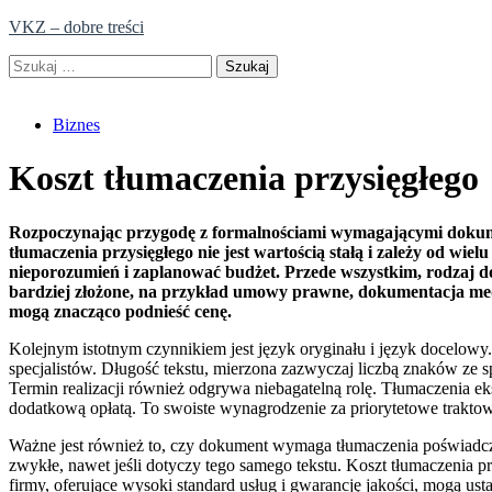
Skip
VKZ – dobre treści
to
Szukaj:
content
Biznes
Koszt tłumaczenia przysięgłego
Rozpoczynając przygodę z formalnościami wymagającymi dokumen
tłumaczenia przysięgłego nie jest wartością stałą i zależy od wi
nieporozumień i zaplanować budżet. Przede wszystkim, rodzaj d
bardziej złożone, na przykład umowy prawne, dokumentacja medy
mogą znacząco podnieść cenę.
Kolejnym istotnym czynnikiem jest język oryginału i język docelowy
specjalistów. Długość tekstu, mierzona zazwyczaj liczbą znaków ze s
Termin realizacji również odgrywa niebagatelną rolę. Tłumaczenia
dodatkową opłatą. To swoiste wynagrodzenie za priorytetowe traktowa
Ważne jest również to, czy dokument wymaga tłumaczenia poświadczo
zwykłe, nawet jeśli dotyczy tego samego tekstu. Koszt tłumaczenia 
firmy, oferujące wysoki standard usług i gwarancję jakości, mogą us