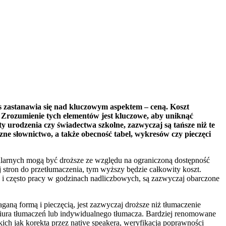
 zastanawia się nad kluczowym aspektem – ceną. Koszt
ty. Zrozumienie tych elementów jest kluczowe, aby uniknąć
urodzenia czy świadectwa szkolne, zazwyczaj są tańsze niż te
e słownictwo, a także obecność tabel, wykresów czy pieczęci
pularnych mogą być droższe ze względu na ograniczoną dostępność
 stron do przetłumaczenia, tym wyższy będzie całkowity koszt.
 i często pracy w godzinach nadliczbowych, są zazwyczaj obarczone
ną formą i pieczęcią, jest zazwyczaj droższe niż tłumaczenie
a biura tłumaczeń lub indywidualnego tłumacza. Bardziej renomowane
ich jak korekta przez native speakera, weryfikacja poprawności