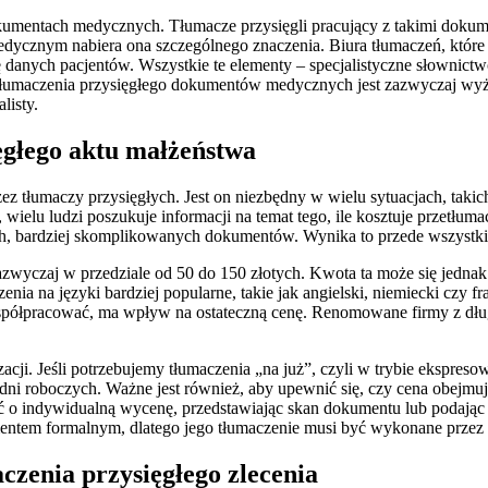
umentach medycznych. Tłumacze przysięgli pracujący z takimi dokum
dycznym nabiera ona szczególnego znaczenia. Biura tłumaczeń, które s
 danych pacjentów. Wszystkie te elementy – specjalistyczne słownict
 tłumaczenia przysięgłego dokumentów medycznych jest zazwyczaj wyż
listy.
ęgłego aktu małżeństwa
 tłumaczy przysięgłych. Jest on niezbędny w wielu sytuacjach, takich 
ielu ludzi poszukuje informacji na temat tego, ile kosztuje przetłum
, bardziej skomplikowanych dokumentów. Wynika to przede wszystkim 
azwyczaj w przedziale od 50 do 150 złotych. Kwota ta może się jednak 
nia na języki bardziej popularne, takie jak angielski, niemiecki czy fr
współpracować, ma wpływ na ostateczną cenę. Renomowane firmy z dłu
izacji. Jeśli potrzebujemy tłumaczenia „na już”, czyli w trybie ekspr
dni roboczych. Ważne jest również, aby upewnić się, czy cena obejmuj
ć o indywidualną wycenę, przedstawiając skan dokumentu lub podając j
mentem formalnym, dlatego jego tłumaczenie musi być wykonane przez 
czenia przysięgłego zlecenia