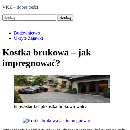
Skip
VKZ – dobre treści
to
Szukaj:
content
Budownictwo
Ukryte Zajawki
Kostka brukowa – jak
impregnować?
https://star-bet.pl/kostka-brukowa-walcz