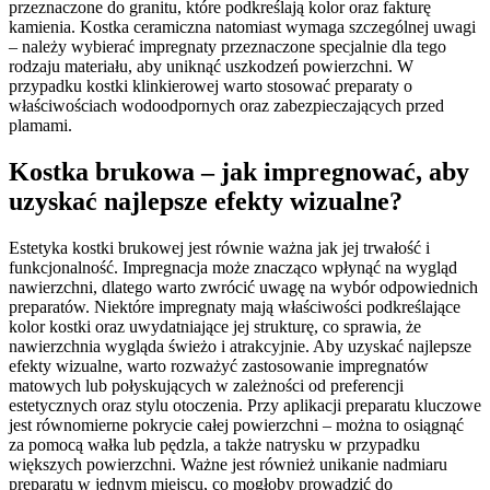
przeznaczone do granitu, które podkreślają kolor oraz fakturę
kamienia. Kostka ceramiczna natomiast wymaga szczególnej uwagi
– należy wybierać impregnaty przeznaczone specjalnie dla tego
rodzaju materiału, aby uniknąć uszkodzeń powierzchni. W
przypadku kostki klinkierowej warto stosować preparaty o
właściwościach wodoodpornych oraz zabezpieczających przed
plamami.
Kostka brukowa – jak impregnować, aby
uzyskać najlepsze efekty wizualne?
Estetyka kostki brukowej jest równie ważna jak jej trwałość i
funkcjonalność. Impregnacja może znacząco wpłynąć na wygląd
nawierzchni, dlatego warto zwrócić uwagę na wybór odpowiednich
preparatów. Niektóre impregnaty mają właściwości podkreślające
kolor kostki oraz uwydatniające jej strukturę, co sprawia, że
nawierzchnia wygląda świeżo i atrakcyjnie. Aby uzyskać najlepsze
efekty wizualne, warto rozważyć zastosowanie impregnatów
matowych lub połyskujących w zależności od preferencji
estetycznych oraz stylu otoczenia. Przy aplikacji preparatu kluczowe
jest równomierne pokrycie całej powierzchni – można to osiągnąć
za pomocą wałka lub pędzla, a także natrysku w przypadku
większych powierzchni. Ważne jest również unikanie nadmiaru
preparatu w jednym miejscu, co mogłoby prowadzić do