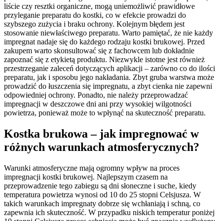
liście czy resztki organiczne, mogą uniemożliwić prawidłowe
przyleganie preparatu do kostki, co w efekcie prowadzi do
szybszego zużycia i braku ochrony. Kolejnym błędem jest
stosowanie niewłaściwego preparatu. Warto pamiętać, że nie każdy
impregnat nadaje się do każdego rodzaju kostki brukowej. Przed
zakupem warto skonsultować się z fachowcem lub dokładnie
zapoznać się z etykietą produktu. Niezwykle istotne jest również
przestrzeganie zaleceń dotyczących aplikacji – zarówno co do ilości
preparatu, jak i sposobu jego nakładania. Zbyt gruba warstwa może
prowadzić do łuszczenia się impregnatu, a zbyt cienka nie zapewni
odpowiedniej ochrony. Ponadto, nie należy przeprowadzać
impregnacji w deszczowe dni ani przy wysokiej wilgotności
powietrza, ponieważ może to wpłynąć na skuteczność preparatu.
Kostka brukowa – jak impregnować w
różnych warunkach atmosferycznych?
Warunki atmosferyczne mają ogromny wpływ na proces
impregnacji kostki brukowej. Najlepszym czasem na
przeprowadzenie tego zabiegu są dni słoneczne i suche, kiedy
temperatura powietrza wynosi od 10 do 25 stopni Celsjusza. W
takich warunkach impregnaty dobrze się wchłaniają i schną, co
zapewnia ich skuteczność. W przypadku niskich temperatur poniżej