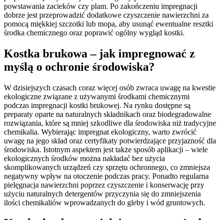
powstawania zacieków czy plam. Po zakończeniu impregnacji
dobrze jest przeprowadzić dodatkowe czyszczenie nawierzchni za
pomocą miękkiej szczotki lub mopa, aby usunąć ewentualne resztki
środka chemicznego oraz poprawić ogólny wygląd kostki.
Kostka brukowa – jak impregnować z
myślą o ochronie środowiska?
W dzisiejszych czasach coraz więcej osób zwraca uwagę na kwestie
ekologiczne związane z używanymi środkami chemicznymi
podczas impregnacji kostki brukowej. Na rynku dostępne są
preparaty oparte na naturalnych składnikach oraz biodegradowalne
rozwiązania, które są mniej szkodliwe dla środowiska niż tradycyjne
chemikalia. Wybierając impregnat ekologiczny, warto zwrócić
uwagę na jego skład oraz certyfikaty potwierdzające przyjazność dla
środowiska. Istotnym aspektem jest także sposób aplikacji – wiele
ekologicznych środków można nakładać bez użycia
skomplikowanych urządzeń czy sprzętu ochronnego, co zmniejsza
negatywny wpływ na otoczenie podczas pracy. Ponadto regularna
pielęgnacja nawierzchni poprzez czyszczenie i konserwację przy
użyciu naturalnych detergentów przyczynia się do zmniejszenia
ilości chemikaliów wprowadzanych do gleby i wód gruntowych.