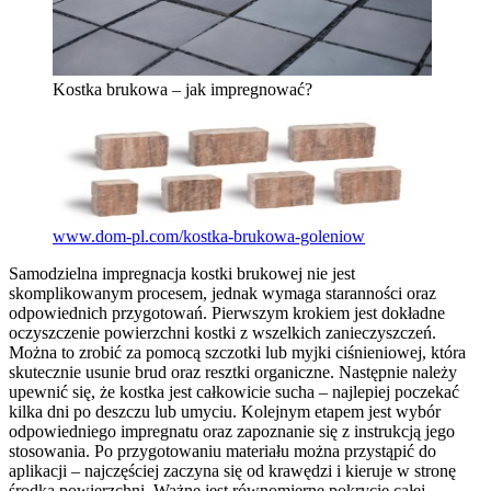
Kostka brukowa – jak impregnować?
www.dom-pl.com/kostka-brukowa-goleniow
Samodzielna impregnacja kostki brukowej nie jest
skomplikowanym procesem, jednak wymaga staranności oraz
odpowiednich przygotowań. Pierwszym krokiem jest dokładne
oczyszczenie powierzchni kostki z wszelkich zanieczyszczeń.
Można to zrobić za pomocą szczotki lub myjki ciśnieniowej, która
skutecznie usunie brud oraz resztki organiczne. Następnie należy
upewnić się, że kostka jest całkowicie sucha – najlepiej poczekać
kilka dni po deszczu lub umyciu. Kolejnym etapem jest wybór
odpowiedniego impregnatu oraz zapoznanie się z instrukcją jego
stosowania. Po przygotowaniu materiału można przystąpić do
aplikacji – najczęściej zaczyna się od krawędzi i kieruje w stronę
środka powierzchni. Ważne jest równomierne pokrycie całej