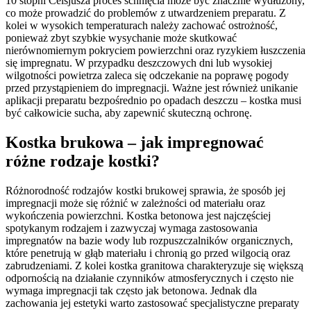
10 stopni Celsjusza proces schnięcia może być znacznie wydłużony,
co może prowadzić do problemów z utwardzeniem preparatu. Z
kolei w wysokich temperaturach należy zachować ostrożność,
ponieważ zbyt szybkie wysychanie może skutkować
nierównomiernym pokryciem powierzchni oraz ryzykiem łuszczenia
się impregnatu. W przypadku deszczowych dni lub wysokiej
wilgotności powietrza zaleca się odczekanie na poprawę pogody
przed przystąpieniem do impregnacji. Ważne jest również unikanie
aplikacji preparatu bezpośrednio po opadach deszczu – kostka musi
być całkowicie sucha, aby zapewnić skuteczną ochronę.
Kostka brukowa – jak impregnować
różne rodzaje kostki?
Różnorodność rodzajów kostki brukowej sprawia, że sposób jej
impregnacji może się różnić w zależności od materiału oraz
wykończenia powierzchni. Kostka betonowa jest najczęściej
spotykanym rodzajem i zazwyczaj wymaga zastosowania
impregnatów na bazie wody lub rozpuszczalników organicznych,
które penetrują w głąb materiału i chronią go przed wilgocią oraz
zabrudzeniami. Z kolei kostka granitowa charakteryzuje się większą
odpornością na działanie czynników atmosferycznych i często nie
wymaga impregnacji tak często jak betonowa. Jednak dla
zachowania jej estetyki warto zastosować specjalistyczne preparaty