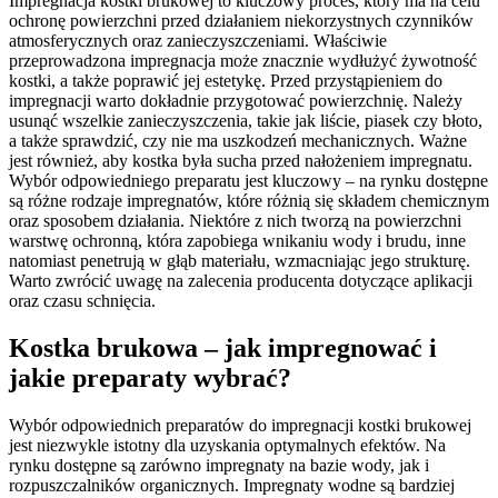
Impregnacja kostki brukowej to kluczowy proces, który ma na celu
ochronę powierzchni przed działaniem niekorzystnych czynników
atmosferycznych oraz zanieczyszczeniami. Właściwie
przeprowadzona impregnacja może znacznie wydłużyć żywotność
kostki, a także poprawić jej estetykę. Przed przystąpieniem do
impregnacji warto dokładnie przygotować powierzchnię. Należy
usunąć wszelkie zanieczyszczenia, takie jak liście, piasek czy błoto,
a także sprawdzić, czy nie ma uszkodzeń mechanicznych. Ważne
jest również, aby kostka była sucha przed nałożeniem impregnatu.
Wybór odpowiedniego preparatu jest kluczowy – na rynku dostępne
są różne rodzaje impregnatów, które różnią się składem chemicznym
oraz sposobem działania. Niektóre z nich tworzą na powierzchni
warstwę ochronną, która zapobiega wnikaniu wody i brudu, inne
natomiast penetrują w głąb materiału, wzmacniając jego strukturę.
Warto zwrócić uwagę na zalecenia producenta dotyczące aplikacji
oraz czasu schnięcia.
Kostka brukowa – jak impregnować i
jakie preparaty wybrać?
Wybór odpowiednich preparatów do impregnacji kostki brukowej
jest niezwykle istotny dla uzyskania optymalnych efektów. Na
rynku dostępne są zarówno impregnaty na bazie wody, jak i
rozpuszczalników organicznych. Impregnaty wodne są bardziej