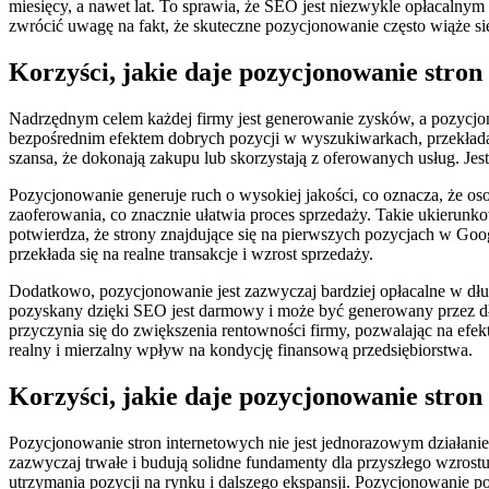
miesięcy, a nawet lat. To sprawia, że SEO jest niezwykle opłacaln
zwrócić uwagę na fakt, że skuteczne pozycjonowanie często wiąże się
Korzyści, jakie daje pozycjonowanie stron
Nadrzędnym celem każdej firmy jest generowanie zysków, a pozycjono
bezpośrednim efektem dobrych pozycji w wyszukiwarkach, przekłada s
szansa, że dokonają zakupu lub skorzystają z oferowanych usług. Jes
Pozycjonowanie generuje ruch o wysokiej jakości, co oznacza, że os
zaoferowania, co znacznie ułatwia proces sprzedaży. Takie ukierunk
potwierdza, że strony znajdujące się na pierwszych pozycjach w Goog
przekłada się na realne transakcje i wzrost sprzedaży.
Dodatkowo, pozycjonowanie jest zazwyczaj bardziej opłacalne w dłu
pozyskany dzięki SEO jest darmowy i może być generowany przez dług
przyczynia się do zwiększenia rentowności firmy, pozwalając na efe
realny i mierzalny wpływ na kondycję finansową przedsiębiorstwa.
Korzyści, jakie daje pozycjonowanie stro
Pozycjonowanie stron internetowych nie jest jednorazowym działanie
zazwyczaj trwałe i budują solidne fundamenty dla przyszłego wzrostu
utrzymania pozycji na rynku i dalszego ekspansji. Pozycjonowanie p