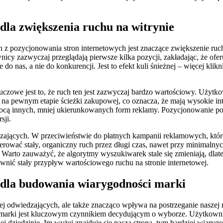
 dla zwiększenia ruchu na witrynie
h z pozycjonowania stron internetowych jest znaczące zwiększenie ru
icy zazwyczaj przeglądają pierwsze kilka pozycji, zakładając, że oferu
e do nas, a nie do konkurencji. Jest to efekt kuli śnieżnej – więcej kli
uczowe jest to, że ruch ten jest zazwyczaj bardzo wartościowy. Użytko
 na pewnym etapie ścieżki zakupowej, co oznacza, że mają wysokie int
ocą innych, mniej ukierunkowanych form reklamy. Pozycjonowanie pozw
sji.
jących. W przeciwieństwie do płatnych kampanii reklamowych, które 
erować stały, organiczny ruch przez długi czas, nawet przy minimalny
 Warto zauważyć, że algorytmy wyszukiwarek stale się zmieniają, dlat
wnić stały przypływ wartościowego ruchu na stronie internetowej.
n dla budowania wiarygodności marki
 odwiedzających, ale także znacząco wpływa na postrzeganie naszej m
marki jest kluczowym czynnikiem decydującym o wyborze. Użytkownicy
ej dziedzinie. Im wyżej znajduje się nasza strona, tym bardziej wiarygo