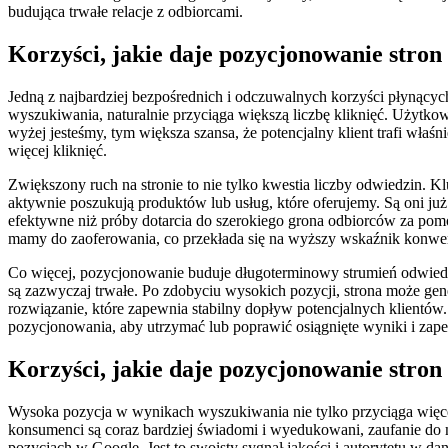
budująca trwałe relacje z odbiorcami.
Korzyści, jakie daje pozycjonowanie stron
Jedną z najbardziej bezpośrednich i odczuwalnych korzyści płynącyc
wyszukiwania, naturalnie przyciąga większą liczbę kliknięć. Użytkown
wyżej jesteśmy, tym większa szansa, że potencjalny klient trafi właśni
więcej kliknięć.
Zwiększony ruch na stronie to nie tylko kwestia liczby odwiedzin. Kl
aktywnie poszukują produktów lub usług, które oferujemy. Są oni już
efektywne niż próby dotarcia do szerokiego grona odbiorców za pom
mamy do zaoferowania, co przekłada się na wyższy wskaźnik konwer
Co więcej, pozycjonowanie buduje długoterminowy strumień odwiedza
są zazwyczaj trwałe. Po zdobyciu wysokich pozycji, strona może gen
rozwiązanie, które zapewnia stabilny dopływ potencjalnych klientów.
pozycjonowania, aby utrzymać lub poprawić osiągnięte wyniki i zape
Korzyści, jakie daje pozycjonowanie stro
Wysoka pozycja w wynikach wyszukiwania nie tylko przyciąga więcej
konsumenci są coraz bardziej świadomi i wyedukowani, zaufanie do 
pozycjach w Google. Jest to swoisty sygnał jakości i autorytetu w dan