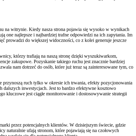
chu na witrynie. Kiedy nasza strona pojawia się wysoko w wynikach
ją one najlepsze i najbardziej trafne odpowiedzi na ich zapytania. Im
knięć prowadzi do większej widoczności, co z kolei generuje jeszcze
wnicy, którzy trafiają na naszą stronę dzięki wyszukiwarkom,
encje zakupowe. Pozyskanie takiego ruchu jest znacznie bardziej
ala nam dotrzeć do osób, które już teraz są zainteresowane tym, co
przynoszą ruch tylko w okresie ich trwania, efekty pozycjonowania
ch dalszych inwestycjach. Jest to bardzo efektywne kosztowo
ego kluczowe jest ciągłe monitorowanie i dostosowywanie strategii
arki przez potencjalnych klientów. W dzisiejszym świecie, gdzie
 naturalnie ufają stronom, które pojawiają się na czołowych
dna wydaje się dla potencjalnego klienta.