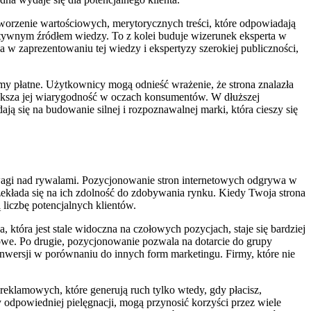
orzenie wartościowych, merytorycznych treści, które odpowiadają
tatywnym źródłem wiedzy. To z kolei buduje wizerunek eksperta w
a w zaprezentowaniu tej wiedzy i ekspertyzy szerokiej publiczności,
my płatne. Użytkownicy mogą odnieść wrażenie, że strona znalazła
iększa jej wiarygodność w oczach konsumentów. W dłuższej
ą się na budowanie silnej i rozpoznawalnej marki, która cieszy się
ewagi nad rywalami. Pozycjonowanie stron internetowych odgrywa w
rzekłada się na ich zdolność do zdobywania rynku. Kiedy Twoja strona
 liczbę potencjalnych klientów.
tóra jest stale widoczna na czołowych pozycjach, staje się bardziej
powe. Po drugie, pozycjonowanie pozwala na dotarcie do grupy
konwersji w porównaniu do innych form marketingu. Firmy, które nie
klamowych, które generują ruch tylko wtedy, gdy płacisz,
 odpowiedniej pielęgnacji, mogą przynosić korzyści przez wiele