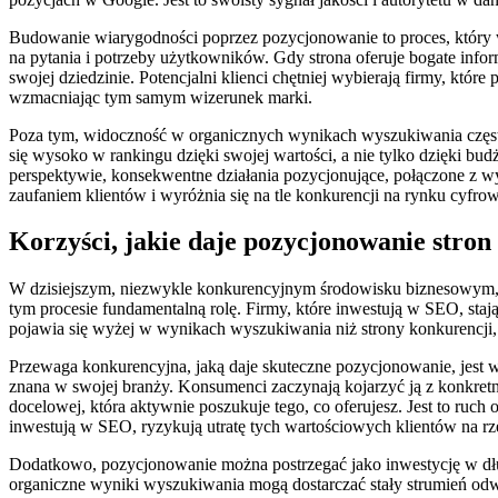
Budowanie wiarygodności poprzez pozycjonowanie to proces, który 
na pytania i potrzeby użytkowników. Gdy strona oferuje bogate info
swojej dziedzinie. Potencjalni klienci chętniej wybierają firmy, któ
wzmacniając tym samym wizerunek marki.
Poza tym, widoczność w organicznych wynikach wyszukiwania często j
się wysoko w rankingu dzięki swojej wartości, a nie tylko dzięki 
perspektywie, konsekwentne działania pozycjonujące, połączone z wys
zaufaniem klientów i wyróżnia się na tle konkurencji na rynku cyfro
Korzyści, jakie daje pozycjonowanie stron
W dzisiejszym, niezwykle konkurencyjnym środowisku biznesowym, p
tym procesie fundamentalną rolę. Firmy, które inwestują w SEO, staj
pojawia się wyżej w wynikach wyszukiwania niż strony konkurencji, n
Przewaga konkurencyjna, jaką daje skuteczne pozycjonowanie, jest w
znana w swojej branży. Konsumenci zaczynają kojarzyć ją z konkretn
docelowej, która aktywnie poszukuje tego, co oferujesz. Jest to ruch
inwestują w SEO, ryzykują utratę tych wartościowych klientów na rz
Dodatkowo, pozycjonowanie można postrzegać jako inwestycję w dług
organiczne wyniki wyszukiwania mogą dostarczać stały strumień odwie