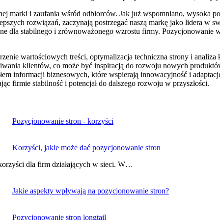
j marki i zaufania wśród odbiorców. Jak już wspomniano, wysoka po
pszych rozwiązań, zaczynają postrzegać naszą markę jako lidera w swoj
ne dla stabilnego i zrównoważonego wzrostu firmy. Pozycjonowanie wsp
zenie wartościowych treści, optymalizacja techniczna strony i analiza k
wania klientów, co może być inspiracją do rozwoju nowych produktów,
dłem informacji biznesowych, które wspierają innowacyjność i adaptac
ąc firmie stabilność i potencjał do dalszego rozwoju w przyszłości.
Pozycjonowanie stron - korzyści
Korzyści, jakie może dać pozycjonowanie stron
korzyści dla firm działających w sieci. W…
Jakie aspekty wpływają na pozycjonowanie stron?
Pozycjonowanie stron longtail