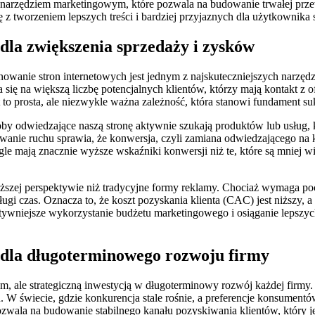
ym narzędziem marketingowym, które pozwala na budowanie trwałej pr
 z tworzeniem lepszych treści i bardziej przyjaznych dla użytkownika 
 dla zwiększenia sprzedaży i zysków
wanie stron internetowych jest jednym z najskuteczniejszych narzędzi
ię na większą liczbę potencjalnych klientów, którzy mają kontakt z of
t to prosta, ale niezwykle ważna zależność, która stanowi fundament s
oby odwiedzające naszą stronę aktywnie szukają produktów lub usług, 
owanie ruchu sprawia, że konwersja, czyli zamiana odwiedzającego na k
le mają znacznie wyższe wskaźniki konwersji niż te, które są mniej w
ższej perspektywie niż tradycyjne formy reklamy. Chociaż wymaga poc
i czas. Oznacza to, że koszt pozyskania klienta (CAC) jest niższy, 
ktywniejsze wykorzystanie budżetu marketingowego i osiąganie lepszyc
n dla długoterminowego rozwoju firmy
m, ale strategiczną inwestycją w długoterminowy rozwój każdej firmy.
. W świecie, gdzie konkurencja stale rośnie, a preferencje konsumentów
ozwala na budowanie stabilnego kanału pozyskiwania klientów, który j