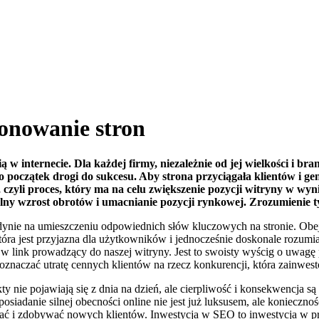
jonowanie stron
 w internecie. Dla każdej firmy, niezależnie od jej wielkości i bra
o początek drogi do sukcesu. Aby strona przyciągała klientów i g
zyli proces, który ma na celu zwiększenie pozycji witryny w wyni
lny wzrost obrotów i umacnianie pozycji rynkowej. Zrozumienie ty
edynie na umieszczeniu odpowiednich słów kluczowych na stronie. Obe
 która jest przyjazna dla użytkowników i jednocześnie doskonale rozu
 link prowadzący do naszej witryny. Jest to swoisty wyścig o uwagę p
oznaczać utratę cennych klientów na rzecz konkurencji, która zainwes
y nie pojawiają się z dnia na dzień, ale cierpliwość i konsekwencja s
osiadanie silnej obecności online nie jest już luksusem, ale konieczn
ijać i zdobywać nowych klientów. Inwestycja w SEO to inwestycja w pr