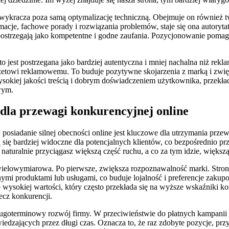
wykracza poza samą optymalizację techniczną. Obejmuje on również tw
rmacje, fachowe porady i rozwiązania problemów, staje się ona autory
re postrzegają jako kompetentne i godne zaufania. Pozycjonowanie pomag
est postrzegana jako bardziej autentyczna i mniej nachalna niż rekla
budżetowi reklamowemu. To buduje pozytywne skojarzenia z marką i zw
okiej jakości treścią i dobrym doświadczeniem użytkownika, przekładaj
wym.
 dla przewagi konkurencyjnej online
osiadanie silnej obecności online jest kluczowe dla utrzymania prz
ą się bardziej widoczne dla potencjalnych klientów, co bezpośrednio p
aturalnie przyciągasz większą część ruchu, a co za tym idzie, większą
ielowymiarowa. Po pierwsze, zwiększa rozpoznawalność marki. Strona, k
ymi produktami lub usługami, co buduje lojalność i preferencje zaku
 o wysokiej wartości, który często przekłada się na wyższe wskaźniki 
ecz konkurencji.
oterminowy rozwój firmy. W przeciwieństwie do płatnych kampanii re
dzających przez długi czas. Oznacza to, że raz zdobyte pozycje, przy