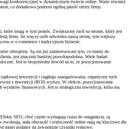
zewagi konkurencyjnej w dynamicznym świecie online. Warto również
stron, co dodatkowo podnosi ogólną jakość oferty firmy.
, które mogą w tym pomóc. Zwiększony ruch na stronie, który jest
ertą firmy. Im więcej osób odwiedza naszą stronę, tym większa
ukcesu w e-commerce i tradycyjnym biznesie.
które oferujemy. Są oni już zainteresowani tym, co mamy do
lienta, jest znacznie bardziej prawdopodobna. Wiele badań
idoczne. Jest to bezpośredni dowód na to, że pozycjonowanie
zątkowej inwestycji i ciągłego zaangażowania, organiczny ruch
a zwrot z inwestycji (ROI) wyższy. W efekcie, pozycjonowanie
h wyników finansowych. Jest to strategiczna inwestycja, która ma
 Efekty SEO, choć często wymagają czasu do osiągnięcia, są
 ewoluują, stała obecność i widoczność online stają się kluczowe dla
est mniej podatny na zewnętrzne czynniki rynkowe.