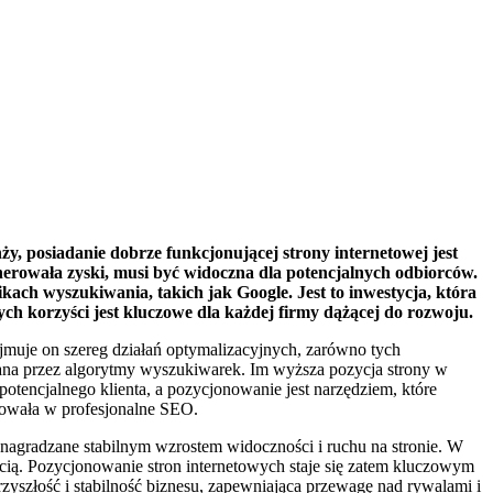
nży, posiadanie dobrze funkcjonującej strony internetowej jest
enerowała zyski, musi być widoczna dla potencjalnych odbiorców.
kach wyszukiwania, takich jak Google. Jest to inwestycja, która
ch korzyści jest kluczowe dla każdej firmy dążącej do rozwoju.
jmuje on szereg działań optymalizacyjnych, zarówno tych
miana przez algorytmy wyszukiwarek. Im wyższa pozycja strony w
otencjalnego klienta, a pozycjonowanie jest narzędziem, które
towała w profesjonalne SEO.
ą nagradzane stabilnym wzrostem widoczności i ruchu na stronie. W
ością. Pozycjonowanie stron internetowych staje się zatem kluczowym
zyszłość i stabilność biznesu, zapewniająca przewagę nad rywalami i