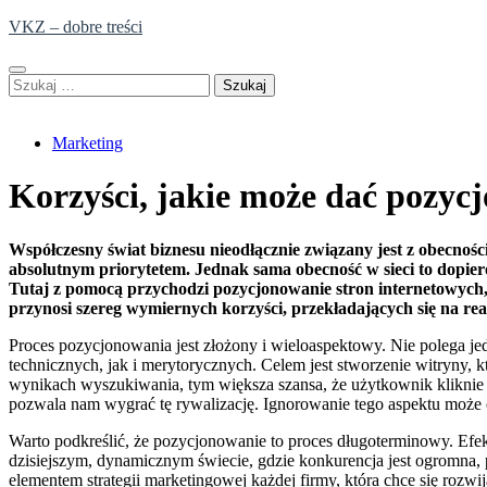
Skip
VKZ – dobre treści
to
content
Szukaj:
Marketing
Korzyści, jakie może dać pozyc
Współczesny świat biznesu nieodłącznie związany jest z obecnością
absolutnym priorytetem. Jednak sama obecność w sieci to dopier
Tutaj z pomocą przychodzi pozycjonowanie stron internetowych, c
przynosi szereg wymiernych korzyści, przekładających się na rea
Proces pozycjonowania jest złożony i wieloaspektowy. Nie polega j
technicznych, jak i merytorycznych. Celem jest stworzenie witryny,
wynikach wyszukiwania, tym większa szansa, że użytkownik kliknie w
pozwala nam wygrać tę rywalizację. Ignorowanie tego aspektu może 
Warto podkreślić, że pozycjonowanie to proces długoterminowy. Efekt
dzisiejszym, dynamicznym świecie, gdzie konkurencja jest ogromna, p
elementem strategii marketingowej każdej firmy, która chce się rozw