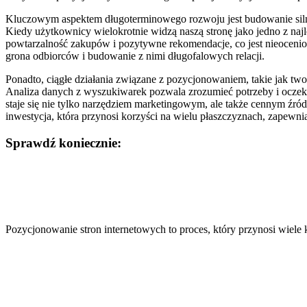
Kluczowym aspektem długoterminowego rozwoju jest budowanie silne
Kiedy użytkownicy wielokrotnie widzą naszą stronę jako jedno z najle
powtarzalność zakupów i pozytywne rekomendacje, co jest nieocenio
grona odbiorców i budowanie z nimi długofalowych relacji.
Ponadto, ciągłe działania związane z pozycjonowaniem, takie jak twor
Analiza danych z wyszukiwarek pozwala zrozumieć potrzeby i oczeki
staje się nie tylko narzędziem marketingowym, ale także cennym źró
inwestycja, która przynosi korzyści na wielu płaszczyznach, zapewniaj
Sprawdź koniecznie:
Nawigacja
wpisu
Pozycjonowanie stron internetowych to proces, który przynosi wiele 