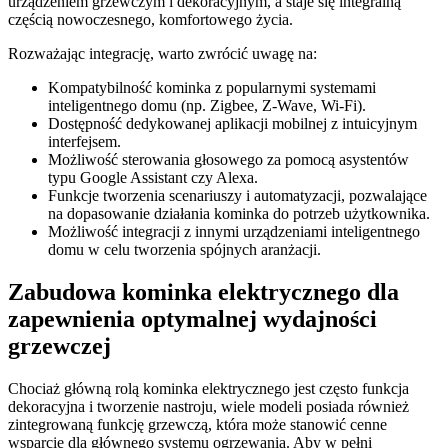
urządzeniem grzewczym i dekoracyjnym, a staje się integralną
częścią nowoczesnego, komfortowego życia.
Rozważając integrację, warto zwrócić uwagę na:
Kompatybilność kominka z popularnymi systemami
inteligentnego domu (np. Zigbee, Z-Wave, Wi-Fi).
Dostępność dedykowanej aplikacji mobilnej z intuicyjnym
interfejsem.
Możliwość sterowania głosowego za pomocą asystentów
typu Google Assistant czy Alexa.
Funkcje tworzenia scenariuszy i automatyzacji, pozwalające
na dopasowanie działania kominka do potrzeb użytkownika.
Możliwość integracji z innymi urządzeniami inteligentnego
domu w celu tworzenia spójnych aranżacji.
Zabudowa kominka elektrycznego dla
zapewnienia optymalnej wydajności
grzewczej
Chociaż główną rolą kominka elektrycznego jest często funkcja
dekoracyjna i tworzenie nastroju, wiele modeli posiada również
zintegrowaną funkcję grzewczą, która może stanowić cenne
wsparcie dla głównego systemu ogrzewania. Aby w pełni