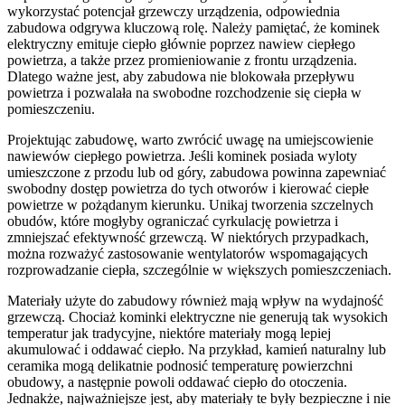
wykorzystać potencjał grzewczy urządzenia, odpowiednia
zabudowa odgrywa kluczową rolę. Należy pamiętać, że kominek
elektryczny emituje ciepło głównie poprzez nawiew ciepłego
powietrza, a także przez promieniowanie z frontu urządzenia.
Dlatego ważne jest, aby zabudowa nie blokowała przepływu
powietrza i pozwalała na swobodne rozchodzenie się ciepła w
pomieszczeniu.
Projektując zabudowę, warto zwrócić uwagę na umiejscowienie
nawiewów ciepłego powietrza. Jeśli kominek posiada wyloty
umieszczone z przodu lub od góry, zabudowa powinna zapewniać
swobodny dostęp powietrza do tych otworów i kierować ciepłe
powietrze w pożądanym kierunku. Unikaj tworzenia szczelnych
obudów, które mogłyby ograniczać cyrkulację powietrza i
zmniejszać efektywność grzewczą. W niektórych przypadkach,
można rozważyć zastosowanie wentylatorów wspomagających
rozprowadzanie ciepła, szczególnie w większych pomieszczeniach.
Materiały użyte do zabudowy również mają wpływ na wydajność
grzewczą. Chociaż kominki elektryczne nie generują tak wysokich
temperatur jak tradycyjne, niektóre materiały mogą lepiej
akumulować i oddawać ciepło. Na przykład, kamień naturalny lub
ceramika mogą delikatnie podnosić temperaturę powierzchni
obudowy, a następnie powoli oddawać ciepło do otoczenia.
Jednakże, najważniejsze jest, aby materiały te były bezpieczne i nie