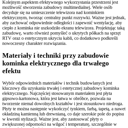
Kolejnym aspektem efektywnego wykorzystania przestrzeni jest
możliwość stworzenia zabudowy multimedialnej. Wiele osób
decyduje się na umieszczenie telewizora nad kominkiem
elektrycznym, tworząc centralny punkt rozrywki. Ważne jest jednak,
aby zachować odpowiednie odległości i zapewnić wentylację, aby
ciepło z kominka nie uszkodziło ekranu telewizora. Projektując taką
zabudowę, warto również pomyśleć o ukrytych półkach na sprzęt
RTV oraz o estetycznym ukryciu kabli, co dodatkowo podkreśli
nowoczesny charakter rozwiązania.
Materiały i techniki przy zabudowie
kominka elektrycznego dla trwałego
efektu
Wybór odpowiednich materiałów i technik budowlanych jest
kluczowy dla uzyskania trwałej i estetycznej zabudowy kominka
elektrycznego. Najczęściej stosowanym materiałem jest płyta
gipsowo-kartonowa, która jest łatwa w obróbce, pozwala na
tworzenie niemal dowolnych kształtów i jest stosunkowo niedroga.
Płyty te można następnie wykończyć tynkiem, farbą, tapetą, a nawet
okładziną kamienną lub drewnianą, co daje szerokie pole do popisu
w kwestii stylizacji. Ważne jest, aby zastosować płyty o
zwiększonej odporności na wilgoć i temperaturę, szczególnie w