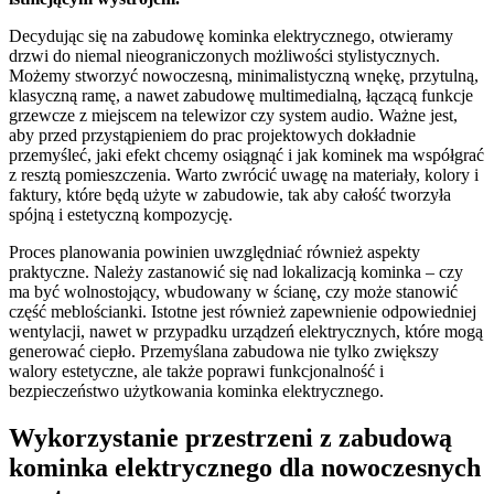
Decydując się na zabudowę kominka elektrycznego, otwieramy
drzwi do niemal nieograniczonych możliwości stylistycznych.
Możemy stworzyć nowoczesną, minimalistyczną wnękę, przytulną,
klasyczną ramę, a nawet zabudowę multimedialną, łączącą funkcje
grzewcze z miejscem na telewizor czy system audio. Ważne jest,
aby przed przystąpieniem do prac projektowych dokładnie
przemyśleć, jaki efekt chcemy osiągnąć i jak kominek ma współgrać
z resztą pomieszczenia. Warto zwrócić uwagę na materiały, kolory i
faktury, które będą użyte w zabudowie, tak aby całość tworzyła
spójną i estetyczną kompozycję.
Proces planowania powinien uwzględniać również aspekty
praktyczne. Należy zastanowić się nad lokalizacją kominka – czy
ma być wolnostojący, wbudowany w ścianę, czy może stanowić
część meblościanki. Istotne jest również zapewnienie odpowiedniej
wentylacji, nawet w przypadku urządzeń elektrycznych, które mogą
generować ciepło. Przemyślana zabudowa nie tylko zwiększy
walory estetyczne, ale także poprawi funkcjonalność i
bezpieczeństwo użytkowania kominka elektrycznego.
Wykorzystanie przestrzeni z zabudową
kominka elektrycznego dla nowoczesnych