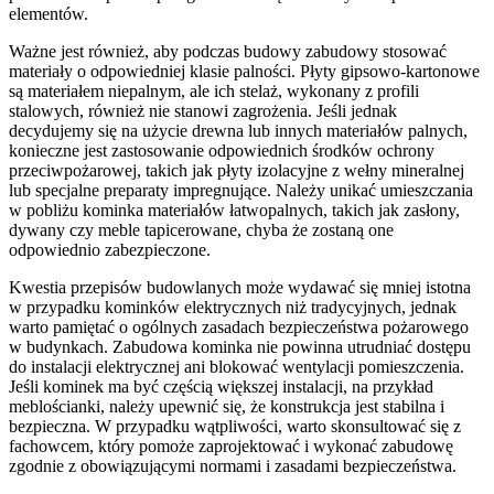
elementów.
Ważne jest również, aby podczas budowy zabudowy stosować
materiały o odpowiedniej klasie palności. Płyty gipsowo-kartonowe
są materiałem niepalnym, ale ich stelaż, wykonany z profili
stalowych, również nie stanowi zagrożenia. Jeśli jednak
decydujemy się na użycie drewna lub innych materiałów palnych,
konieczne jest zastosowanie odpowiednich środków ochrony
przeciwpożarowej, takich jak płyty izolacyjne z wełny mineralnej
lub specjalne preparaty impregnujące. Należy unikać umieszczania
w pobliżu kominka materiałów łatwopalnych, takich jak zasłony,
dywany czy meble tapicerowane, chyba że zostaną one
odpowiednio zabezpieczone.
Kwestia przepisów budowlanych może wydawać się mniej istotna
w przypadku kominków elektrycznych niż tradycyjnych, jednak
warto pamiętać o ogólnych zasadach bezpieczeństwa pożarowego
w budynkach. Zabudowa kominka nie powinna utrudniać dostępu
do instalacji elektrycznej ani blokować wentylacji pomieszczenia.
Jeśli kominek ma być częścią większej instalacji, na przykład
meblościanki, należy upewnić się, że konstrukcja jest stabilna i
bezpieczna. W przypadku wątpliwości, warto skonsultować się z
fachowcem, który pomoże zaprojektować i wykonać zabudowę
zgodnie z obowiązującymi normami i zasadami bezpieczeństwa.