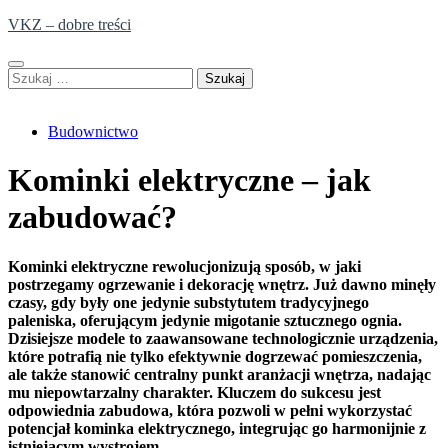
Skip
VKZ – dobre treści
to
content
Szukaj:
Budownictwo
Kominki elektryczne – jak
zabudować?
Kominki elektryczne rewolucjonizują sposób, w jaki
postrzegamy ogrzewanie i dekorację wnętrz. Już dawno minęły
czasy, gdy były one jedynie substytutem tradycyjnego
paleniska, oferującym jedynie migotanie sztucznego ognia.
Dzisiejsze modele to zaawansowane technologicznie urządzenia,
które potrafią nie tylko efektywnie dogrzewać pomieszczenia,
ale także stanowić centralny punkt aranżacji wnętrza, nadając
mu niepowtarzalny charakter. Kluczem do sukcesu jest
odpowiednia zabudowa, która pozwoli w pełni wykorzystać
potencjał kominka elektrycznego, integrując go harmonijnie z
istniejącym wystrojem.