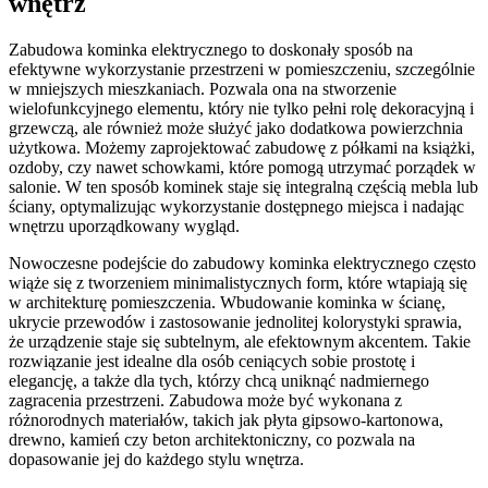
wnętrz
Zabudowa kominka elektrycznego to doskonały sposób na
efektywne wykorzystanie przestrzeni w pomieszczeniu, szczególnie
w mniejszych mieszkaniach. Pozwala ona na stworzenie
wielofunkcyjnego elementu, który nie tylko pełni rolę dekoracyjną i
grzewczą, ale również może służyć jako dodatkowa powierzchnia
użytkowa. Możemy zaprojektować zabudowę z półkami na książki,
ozdoby, czy nawet schowkami, które pomogą utrzymać porządek w
salonie. W ten sposób kominek staje się integralną częścią mebla lub
ściany, optymalizując wykorzystanie dostępnego miejsca i nadając
wnętrzu uporządkowany wygląd.
Nowoczesne podejście do zabudowy kominka elektrycznego często
wiąże się z tworzeniem minimalistycznych form, które wtapiają się
w architekturę pomieszczenia. Wbudowanie kominka w ścianę,
ukrycie przewodów i zastosowanie jednolitej kolorystyki sprawia,
że urządzenie staje się subtelnym, ale efektownym akcentem. Takie
rozwiązanie jest idealne dla osób ceniących sobie prostotę i
elegancję, a także dla tych, którzy chcą uniknąć nadmiernego
zagracenia przestrzeni. Zabudowa może być wykonana z
różnorodnych materiałów, takich jak płyta gipsowo-kartonowa,
drewno, kamień czy beton architektoniczny, co pozwala na
dopasowanie jej do każdego stylu wnętrza.