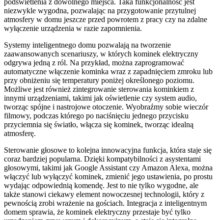
podświetlenia z dowolnego miejsca. Taka funkcjonalność jest
niezwykle wygodna, pozwalając na przygotowanie przytulnej
atmosfery w domu jeszcze przed powrotem z pracy czy na zdalne
wyłączenie urządzenia w razie zapomnienia.
Systemy inteligentnego domu pozwalają na tworzenie
zaawansowanych scenariuszy, w których kominek elektryczny
odgrywa jedną z ról. Na przykład, można zaprogramować
automatyczne włączenie kominka wraz z zapadnięciem zmroku lub
przy obniżeniu się temperatury poniżej określonego poziomu.
Możliwe jest również zintegrowanie sterowania kominkiem z
innymi urządzeniami, takimi jak oświetlenie czy system audio,
tworząc spójne i nastrojowe otoczenie. Wyobraźmy sobie wieczór
filmowy, podczas którego po naciśnięciu jednego przycisku
przyciemnia się światło, włącza się kominek, tworząc idealną
atmosferę.
Sterowanie głosowe to kolejna innowacyjna funkcja, która staje się
coraz bardziej popularna. Dzięki kompatybilności z asystentami
głosowymi, takimi jak Google Assistant czy Amazon Alexa, można
włączyć lub wyłączyć kominek, zmienić jego ustawienia, po prostu
wydając odpowiednią komendę. Jest to nie tylko wygodne, ale
także stanowi ciekawy element nowoczesnej technologii, który z
pewnością zrobi wrażenie na gościach. Integracja z inteligentnym
domem sprawia, że kominek elektryczny przestaje być tylko