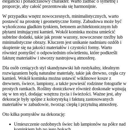
elegancki i ponadczasowy charakter. Warto zadbać o symetrię i
proporcje, aby całość prezentowała się harmonijnie.
W przypadku wnętrz nowoczesnych, minimalistycznych, warto
postawić na prostotę i geometryczne formy. Zabudowa może być
wykończona gładkim tynkiem, betonem architektonicznym lub
płytami imitującymi kamień. Wokół kominka można umieścić
subtelne dodatki, takie jak proste wazony, nowoczesne rzeźby lub
minimalistyczne obrazy. Kluczem jest unikanie nadmiaru ozdób i
skupienie się na jakości materiałów i czystości formy. Warto
również pomyśleć o odpowiednim oświetleniu, które podkreśli
fakturę materiałów i stworzy nastrojową atmosferę.
Dla osób ceniących styl skandynawski lub rustykalny, idealnym
rozwiązaniem będą naturalne materiały, takie jak drewno, cegła czy
kamień. Wokół kominka można ustawić wiklinowe kosze z
drewnem, świece, lampiony, a także powiesić rodzinne fotografie w
prostych ramkach. Rośliny doniczkowe również doskonale wpisują
się w ten styl, dodając wnętrzu życia i świeżości. Ważne jest, aby
dekoracje były spójne z kolorystyką i fakturą zastosowanych
materiałów w zabudowie, tworząc ciepłą i przytulną atmosferę.
Oto kilka pomysłów na dekorację:
Umieszczenie ozdobnych świec lub lampionów na półce nad
kominkiem lub po jego bokach.