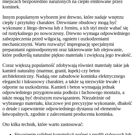
miejscach bezpośrednio narażonych na ciepło emitowane przez
kominek.
Innym popularnym wyborem jest drewno, które nadaje wnętrzu
ciepły i przytulny charakter. Drewniane obudowy mogą być
wykonane z litego drewna lub z forniru, a ich styl może wahać się
od rustykalnego po nowoczesny. Drewno wymaga odpowiedniego
zabezpieczenia przed wilgocią, ogniem i uszkodzeniami
mechanicznymi. Warto rozważyć impregnację specjalnymi
preparatami ognioodpornymi oraz lakierowanie lub olejowanie,
które podkreślą naturalne piękno materiału i zwiększą jego trwałość.
Coraz większą popularność zdobywają również materiały takie jak
kamień naturalny (marmur, granit, łupek) czy beton
architektoniczny. Nadają one zabudowie kominka elektrycznego
elegancki i luksusowy charakter, a także są niezwykle trwałe i
odporne na uszkodzenia. Kamień i beton wymagają jednak
odpowiedniego przygotowania podłoża i fachowego montażu, a
także mogą być droższym rozwiązaniem. Niezależnie od
wybranego materiału, kluczowe jest precyzyjne wykonanie, dbałość
o detale i zapewnienie odpowiedniego dystansu od elementów
łatwopalnych, zgodnie z zaleceniami producenta kominka.
Oto kilka technik, które warto zastosować:
Stworzenie solidnej konstrukcji nośnej z profili stalowych lub