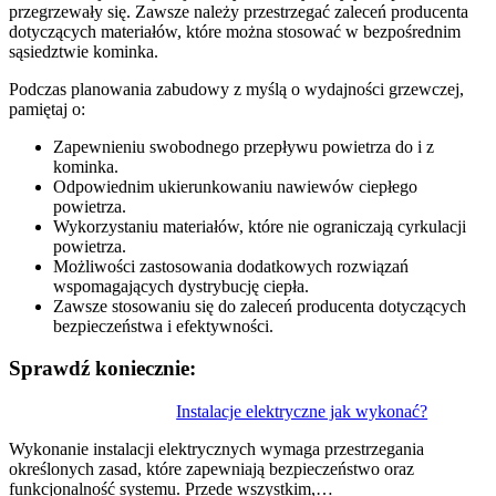
przegrzewały się. Zawsze należy przestrzegać zaleceń producenta
dotyczących materiałów, które można stosować w bezpośrednim
sąsiedztwie kominka.
Podczas planowania zabudowy z myślą o wydajności grzewczej,
pamiętaj o:
Zapewnieniu swobodnego przepływu powietrza do i z
kominka.
Odpowiednim ukierunkowaniu nawiewów ciepłego
powietrza.
Wykorzystaniu materiałów, które nie ograniczają cyrkulacji
powietrza.
Możliwości zastosowania dodatkowych rozwiązań
wspomagających dystrybucję ciepła.
Zawsze stosowaniu się do zaleceń producenta dotyczących
bezpieczeństwa i efektywności.
Sprawdź koniecznie:
Nawigacja
Instalacje elektryczne jak wykonać?
wpisu
Wykonanie instalacji elektrycznych wymaga przestrzegania
określonych zasad, które zapewniają bezpieczeństwo oraz
funkcjonalność systemu. Przede wszystkim,…