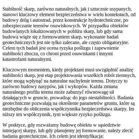
Stabilność skarp, zarówno naturalnych, jak i sztucznie usypanych,
stanowi kluczowy element bezpieczeństwa w wielu kontekstach, od
budowy dróg i autostrad, przez konstrukcje hydrotechniczne, po
zabezpieczanie terenów osuwiskowych. W przypadku obiektów
budowlanych lokalizowanych w pobliżu skarp, lub gdy sama
budowa wiąże się z formowaniem skarp, wykonanie badań
geotechnicznych jest nie tylko zalecane, ale często obligatoryjne.
Celem tych badań jest ocena ryzyka poślizgu i zapewnienie
stabilności zbocza, co chroni przed osuwiskami i innymi
katastrofami naturalnymi.
Kluczowym momentem, kiedy projektant musi uwzględnić analizę
stabilności skarp, jest etap projektowania wszelkich robót ziemnych,
które mogą wpłynąć na naturalne nachylenie terenu. Dotyczy to
zarówno budowy nasypów, jak i wykopów. Każda zmiana
naturalnego profilu terenu może zaburzyć równowagę sił
działających w gruncie, prowadząc do jego niestabilności. Badania
geotechniczne pozwalają na określenie parametrów gruntu, które są
niezbędne do obliczenia współczynnika bezpieczeństwa skarpy. Im
niższy ten współczynnik, tym większe ryzyko poślizgu.
W praktyce, gdy rozważamy budowę obiektu w sąsiedztwie
istniejącej skarpy, lub gdy planujemy jej formowanie, należy zlecić
badania geotechniczne. Ich celem jest identyfikacja: