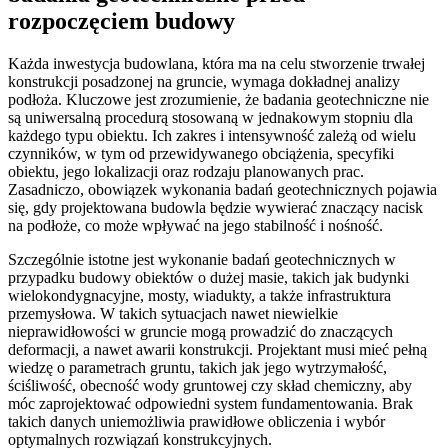
rozpoczęciem budowy
Każda inwestycja budowlana, która ma na celu stworzenie trwałej
konstrukcji posadzonej na gruncie, wymaga dokładnej analizy
podłoża. Kluczowe jest zrozumienie, że badania geotechniczne nie
są uniwersalną procedurą stosowaną w jednakowym stopniu dla
każdego typu obiektu. Ich zakres i intensywność zależą od wielu
czynników, w tym od przewidywanego obciążenia, specyfiki
obiektu, jego lokalizacji oraz rodzaju planowanych prac.
Zasadniczo, obowiązek wykonania badań geotechnicznych pojawia
się, gdy projektowana budowla będzie wywierać znaczący nacisk
na podłoże, co może wpływać na jego stabilność i nośność.
Szczególnie istotne jest wykonanie badań geotechnicznych w
przypadku budowy obiektów o dużej masie, takich jak budynki
wielokondygnacyjne, mosty, wiadukty, a także infrastruktura
przemysłowa. W takich sytuacjach nawet niewielkie
nieprawidłowości w gruncie mogą prowadzić do znaczących
deformacji, a nawet awarii konstrukcji. Projektant musi mieć pełną
wiedzę o parametrach gruntu, takich jak jego wytrzymałość,
ściśliwość, obecność wody gruntowej czy skład chemiczny, aby
móc zaprojektować odpowiedni system fundamentowania. Brak
takich danych uniemożliwia prawidłowe obliczenia i wybór
optymalnych rozwiązań konstrukcyjnych.