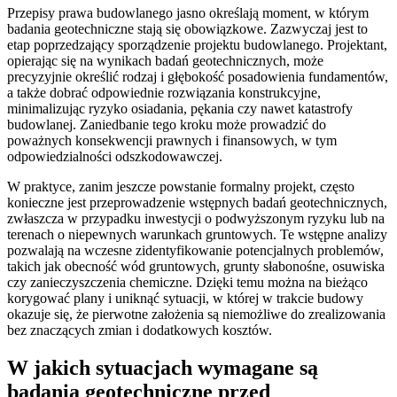
Przepisy prawa budowlanego jasno określają moment, w którym
badania geotechniczne stają się obowiązkowe. Zazwyczaj jest to
etap poprzedzający sporządzenie projektu budowlanego. Projektant,
opierając się na wynikach badań geotechnicznych, może
precyzyjnie określić rodzaj i głębokość posadowienia fundamentów,
a także dobrać odpowiednie rozwiązania konstrukcyjne,
minimalizując ryzyko osiadania, pękania czy nawet katastrofy
budowlanej. Zaniedbanie tego kroku może prowadzić do
poważnych konsekwencji prawnych i finansowych, w tym
odpowiedzialności odszkodowawczej.
W praktyce, zanim jeszcze powstanie formalny projekt, często
konieczne jest przeprowadzenie wstępnych badań geotechnicznych,
zwłaszcza w przypadku inwestycji o podwyższonym ryzyku lub na
terenach o niepewnych warunkach gruntowych. Te wstępne analizy
pozwalają na wczesne zidentyfikowanie potencjalnych problemów,
takich jak obecność wód gruntowych, grunty słabonośne, osuwiska
czy zanieczyszczenia chemiczne. Dzięki temu można na bieżąco
korygować plany i uniknąć sytuacji, w której w trakcie budowy
okazuje się, że pierwotne założenia są niemożliwe do zrealizowania
bez znaczących zmian i dodatkowych kosztów.
W jakich sytuacjach wymagane są
badania geotechniczne przed