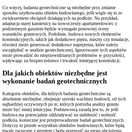
Co więcej, badania geotechniczne są niezbędne przy zmianie
sposobu użytkowania obiektu budowlanego, jeśli wiąże się to ze
zwiększeniem obciążeń działających na podłoże. Na przykład,
adaptacja starej kamienicy na nowoczesny apartamentowiec z
podziemnym garażem będzie wymagała ponownej oceny
warunków gruntowych. Podobnie, budowa nowych elementów
konstrukcyjnych, takich jak dodatkowe piętra, maszty czy instalacje,
również może generować dodatkowe naprężenia, które należy
uwzględnić w analizie geotechnicznej. Ignorowanie tych aspektów
może prowadzić do nieprzewidzianych problemów w przyszłości,
wpływając na bezpieczeństwo i trwałość istniejącej konstrukcji.
Dla jakich obiektów niezbędne jest
wykonanie badań geotechnicznych
Kategoria obiektów, dla których badania geotechniczne są
absolutnie niezbędne, obejmuje szeroki wachlarz budowli, od tych
najbardziej oczywistych po te, których potrzeba analizy gruntu
może być mniej intuicyjna. Podstawową zasadą jest to, że jeśli
budowa ma potencjalnie oddziaływać na stabilność i nośność
podłoża, konieczne jest przeprowadzenie badań geotechnicznych.
Dotyczy to przede wszystkim obiektów budowlanych, które będą
trwale związane z gruntem i będą przenosić na niego obciążenia.