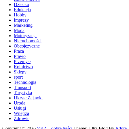
Dziecko
Edukacja
Hobby
Imprezy
Marketing
Moda
Motoryzacja
Nieruchomości
Obcojęzyczne
Praca
Prawo
Przemysł
Rolnictwo
Sklepy
sport
Technologia
Transport
Turystyka
Ukryte Zajawki
Uroda
Usługi
Wnętrza
Zdrowie
Copyright © 2026
VKZ – dobre treści
Theme: Ultra Blog By
Adore