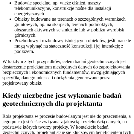
Budowle specjalne, np. wieże ciśnień, maszty
telekomunikacyjne, konstrukcje nośne dla instalacji
energetycznych.
Obiekty budowane na terenach o szczególnych warunkach
gruntowych, np. na skarpach, terenach podmokłych,
obszarach aktywnych sejsmicznie lub w pobliżu wyrobisk
górniczych.
Przebudowy i rozbudowy istniejących obiektów, jeśli prace te
mogą wpłynąć na stateczność konstrukcji i jej interakcję z
podłożem.
W każdym z tych przypadków, celem badań geotechnicznych jest
dostarczenie projektantom niezbędnych danych do zaprojektowania
bezpiecznych i ekonomicznych fundamentów, uwzględniających
specyfikę danego miejsca i obciążenia generowane przez
projektowany obiekt.
Kiedy niezbędne jest wykonanie badań
geotechnicznych dla projektanta
Rola projektanta w procesie budowlanym jest nie do przecenienia, a
jego praca jest ściśle związana z jakością i rzetelnością danych, na
podstawie których tworzy projekty. W kontekście badań
geotechnicznych, projektant staje się kluczowym beneficjentem tych