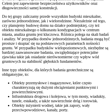
Celem jest zapewnienie bezpieczeństwa użytkowników oraz
długowieczności samej konstrukcji.
Do tej grupy zaliczamy przede wszystkim budynki mieszkalne,
zarówno jednorodzinne, jak i wielorodzinne. Niezależnie od tego,
czy planujemy budowę domu na działce podmiejskiej, czy też
obiektu mieszkalnego o kilkunastu kondygnacjach w centrum
miasta, analiza gruntu jest kluczowa. Różnica polega na skali badań
i analizy. W przypadku domów jednorodzinnych, badania mogą być
prostsze i skupiać się na podstawowych parametrach nośności
gruntu. W przypadku budynków wielopoziomowych, niezbędne są
bardziej zaawansowane badania, uwzględniające potencjalne
zjawiska takie jak osiadanie nierównomierne czy wpływ wód
gruntowych na stabilność głębokich fundamentów.
Inne typy obiektów, dla których badania geotechniczne są
obligatoryjne, to:
Obiekty przemysłowe i magazynowe, które często
charakteryzują się dużymi obciążeniami punktowymi i
powierzchniowymi.
Infrastruktura drogowa i kolejowa, w tym mosty, wiadukty,
tunele, estakady, a także nawierzchnie dróg i torowisk.
Obiekty inżynierii wodnej, takie jak zapory, wały
przeciwpowodziowe, kanały, porty.