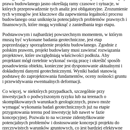
prawa budowlanego jasno określają ramy czasowe i sytuacje, w
których przeprowadzenie tych analiz jest obligatoryjne. Zrozumienie
tych wymogów jest kluczowe dla zapewnienia legalności procesu
budowlanego oraz uniknięcia potencjalnych problemów prawnych i
finansowych, które mogą wyniknąć z zaniedbania tego etapu.
Podstawowym i najbardziej powszechnym momentem, w którym
muszą być wykonane badania geotechniczne, jest etap
poprzedzający sporządzenie projektu budowlanego. Zgodnie z
polskim prawem, projekt budowlany musi zawierać rozwiązania
projektowe, które uwzględniają właściwości podłoża. Aby
projektant mógł rzetelnie wykonać swoją pracę i określić sposób
posadowienia obiektu, konieczne jest dysponowanie aktualnymi i
dokładnymi danymi geotechnicznymi. Wyniki badań stanowią
podstawę do zaprojektowania fundamentów, oceny nośności gruntu
i przewidywania ewentualnych deformacji.
Co więcej, w niektórych przypadkach, szczególnie przy
inwestycjach o podwyższonym ryzyku lub na terenach o
skomplikowanych warunkach geologicznych, prawo może
wymagać wykonania badań geotechnicznych już na etapie
przygotowania terenu pod inwestycję lub nawet w fazie
koncepcyjnej. Pozwala to na wczesne zidentyfikowanie
potencjalnych problemów i dostosowanie koncepcji projektu do
rzeczywistych warunków gruntowych, co jest bardziej efektywne