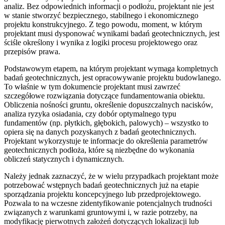
analiz. Bez odpowiednich informacji o podłożu, projektant nie jest
w stanie stworzyć bezpiecznego, stabilnego i ekonomicznego
projektu konstrukcyjnego. Z tego powodu, moment, w którym
projektant musi dysponować wynikami badań geotechnicznych, jest
ściśle określony i wynika z logiki procesu projektowego oraz
przepisów prawa.
Podstawowym etapem, na którym projektant wymaga kompletnych
badań geotechnicznych, jest opracowywanie projektu budowlanego.
To właśnie w tym dokumencie projektant musi zawrzeć
szczegółowe rozwiązania dotyczące fundamentowania obiektu.
Obliczenia nośności gruntu, określenie dopuszczalnych nacisków,
analiza ryzyka osiadania, czy dobór optymalnego typu
fundamentów (np. płytkich, głębokich, palowych) – wszystko to
opiera się na danych pozyskanych z badań geotechnicznych.
Projektant wykorzystuje te informacje do określenia parametrów
geotechnicznych podłoża, które są niezbędne do wykonania
obliczeń statycznych i dynamicznych.
Należy jednak zaznaczyć, że w wielu przypadkach projektant może
potrzebować wstępnych badań geotechnicznych już na etapie
sporządzania projektu koncepcyjnego lub przedprojektowego.
Pozwala to na wczesne zidentyfikowanie potencjalnych trudności
związanych z warunkami gruntowymi i, w razie potrzeby, na
modyfikację pierwotnych założeń dotyczących lokalizacji lub