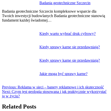
Nawigacja
Badania geotechniczne Szczecin
wpisu
Badania geotechniczne Szczecin kompleksowe wsparcie dla
Twoich inwestycji budowlanych Badania geotechniczne stanowią
fundament każdej świadomej…
Kiedy warto wybrać druk cyfrowy?
Kiedy sprawy karne sie przedawniają?
Kiedy sprawy karne sie przedawniają?
Jakie mogą być sprawy karne?
Previous:
Reklama w sieci – banery reklamowe i ich skuteczność
Next:
Czym jest geologia stosowana i jak praktycznie wykorzystać
ją w życiu?
Related Posts