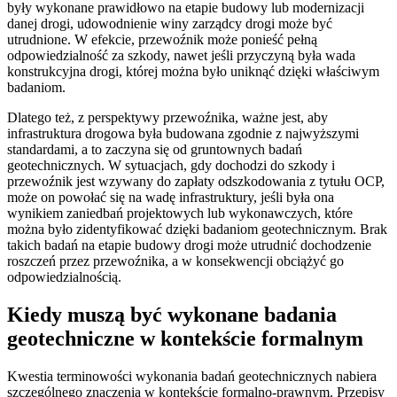
były wykonane prawidłowo na etapie budowy lub modernizacji
danej drogi, udowodnienie winy zarządcy drogi może być
utrudnione. W efekcie, przewoźnik może ponieść pełną
odpowiedzialność za szkody, nawet jeśli przyczyną była wada
konstrukcyjna drogi, której można było uniknąć dzięki właściwym
badaniom.
Dlatego też, z perspektywy przewoźnika, ważne jest, aby
infrastruktura drogowa była budowana zgodnie z najwyższymi
standardami, a to zaczyna się od gruntownych badań
geotechnicznych. W sytuacjach, gdy dochodzi do szkody i
przewoźnik jest wzywany do zapłaty odszkodowania z tytułu OCP,
może on powołać się na wadę infrastruktury, jeśli była ona
wynikiem zaniedbań projektowych lub wykonawczych, które
można było zidentyfikować dzięki badaniom geotechnicznym. Brak
takich badań na etapie budowy drogi może utrudnić dochodzenie
roszczeń przez przewoźnika, a w konsekwencji obciążyć go
odpowiedzialnością.
Kiedy muszą być wykonane badania
geotechniczne w kontekście formalnym
Kwestia terminowości wykonania badań geotechnicznych nabiera
szczególnego znaczenia w kontekście formalno-prawnym. Przepisy