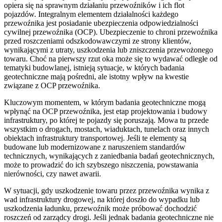
opiera się na sprawnym działaniu przewoźników i ich flot
pojazdów. Integralnym elementem działalności każdego
przewoźnika jest posiadanie ubezpieczenia odpowiedzialności
cywilnej przewoźnika (OCP). Ubezpieczenie to chroni przewoźnika
przed roszczeniami odszkodowawczymi ze strony klientów,
wynikającymi z utraty, uszkodzenia lub zniszczenia przewożonego
towaru. Choć na pierwszy rzut oka może się to wydawać odległe od
tematyki budowlanej, istnieją sytuacje, w których badania
geotechniczne mają pośredni, ale istotny wpływ na kwestie
związane z OCP przewoźnika.
Kluczowym momentem, w którym badania geotechniczne mogą
wpłynąć na OCP przewoźnika, jest etap projektowania i budowy
infrastruktury, po której te pojazdy się poruszają. Mowa tu przede
wszystkim o drogach, mostach, wiaduktach, tunelach oraz innych
obiektach infrastruktury transportowej. Jeśli te elementy są
budowane lub modernizowane z naruszeniem standardów
technicznych, wynikających z zaniedbania badań geotechnicznych,
może to prowadzić do ich szybszego niszczenia, powstawania
nierówności, czy nawet awarii.
W sytuacji, gdy uszkodzenie towaru przez przewoźnika wynika z
wad infrastruktury drogowej, na której doszło do wypadku lub
uszkodzenia ładunku, przewoźnik może próbować dochodzić
roszczeń od zarządcy drogi. Jeśli jednak badania geotechniczne nie