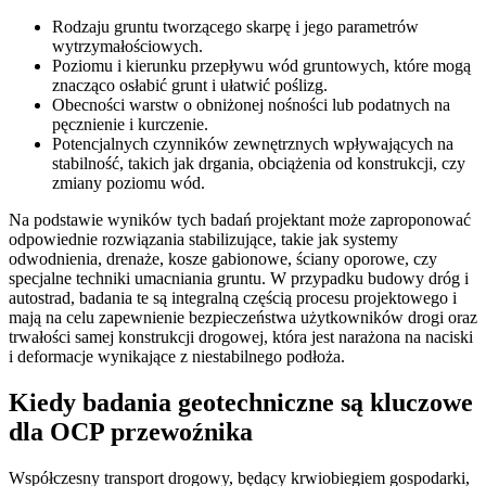
Rodzaju gruntu tworzącego skarpę i jego parametrów
wytrzymałościowych.
Poziomu i kierunku przepływu wód gruntowych, które mogą
znacząco osłabić grunt i ułatwić poślizg.
Obecności warstw o obniżonej nośności lub podatnych na
pęcznienie i kurczenie.
Potencjalnych czynników zewnętrznych wpływających na
stabilność, takich jak drgania, obciążenia od konstrukcji, czy
zmiany poziomu wód.
Na podstawie wyników tych badań projektant może zaproponować
odpowiednie rozwiązania stabilizujące, takie jak systemy
odwodnienia, drenaże, kosze gabionowe, ściany oporowe, czy
specjalne techniki umacniania gruntu. W przypadku budowy dróg i
autostrad, badania te są integralną częścią procesu projektowego i
mają na celu zapewnienie bezpieczeństwa użytkowników drogi oraz
trwałości samej konstrukcji drogowej, która jest narażona na naciski
i deformacje wynikające z niestabilnego podłoża.
Kiedy badania geotechniczne są kluczowe
dla OCP przewoźnika
Współczesny transport drogowy, będący krwiobiegiem gospodarki,