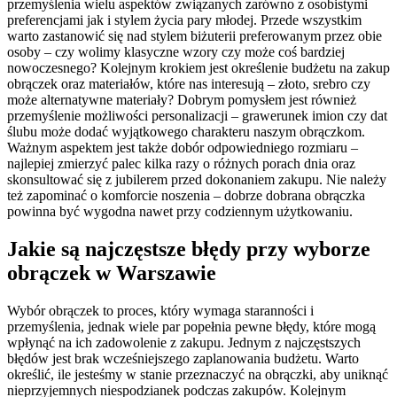
przemyślenia wielu aspektów związanych zarówno z osobistymi
preferencjami jak i stylem życia pary młodej. Przede wszystkim
warto zastanowić się nad stylem biżuterii preferowanym przez obie
osoby – czy wolimy klasyczne wzory czy może coś bardziej
nowoczesnego? Kolejnym krokiem jest określenie budżetu na zakup
obrączek oraz materiałów, które nas interesują – złoto, srebro czy
może alternatywne materiały? Dobrym pomysłem jest również
przemyślenie możliwości personalizacji – grawerunek imion czy dat
ślubu może dodać wyjątkowego charakteru naszym obrączkom.
Ważnym aspektem jest także dobór odpowiedniego rozmiaru –
najlepiej zmierzyć palec kilka razy o różnych porach dnia oraz
skonsultować się z jubilerem przed dokonaniem zakupu. Nie należy
też zapominać o komforcie noszenia – dobrze dobrana obrączka
powinna być wygodna nawet przy codziennym użytkowaniu.
Jakie są najczęstsze błędy przy wyborze
obrączek w Warszawie
Wybór obrączek to proces, który wymaga staranności i
przemyślenia, jednak wiele par popełnia pewne błędy, które mogą
wpłynąć na ich zadowolenie z zakupu. Jednym z najczęstszych
błędów jest brak wcześniejszego zaplanowania budżetu. Warto
określić, ile jesteśmy w stanie przeznaczyć na obrączki, aby uniknąć
nieprzyjemnych niespodzianek podczas zakupów. Kolejnym