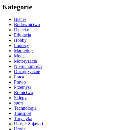
Kategorie
Biznes
Budownictwo
Dziecko
Edukacja
Hobby
Imprezy
Marketing
Moda
Motoryzacja
Nieruchomości
Obcojęzyczne
Praca
Prawo
Przemysł
Rolnictwo
Sklepy
sport
Technologia
Transport
Turystyka
Ukryte Zajawki
Uroda