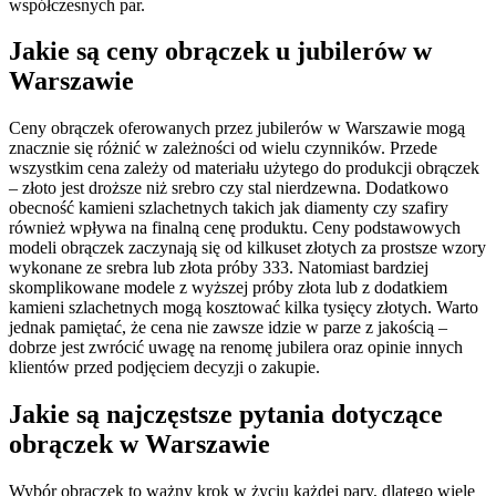
współczesnych par.
Jakie są ceny obrączek u jubilerów w
Warszawie
Ceny obrączek oferowanych przez jubilerów w Warszawie mogą
znacznie się różnić w zależności od wielu czynników. Przede
wszystkim cena zależy od materiału użytego do produkcji obrączek
– złoto jest droższe niż srebro czy stal nierdzewna. Dodatkowo
obecność kamieni szlachetnych takich jak diamenty czy szafiry
również wpływa na finalną cenę produktu. Ceny podstawowych
modeli obrączek zaczynają się od kilkuset złotych za prostsze wzory
wykonane ze srebra lub złota próby 333. Natomiast bardziej
skomplikowane modele z wyższej próby złota lub z dodatkiem
kamieni szlachetnych mogą kosztować kilka tysięcy złotych. Warto
jednak pamiętać, że cena nie zawsze idzie w parze z jakością –
dobrze jest zwrócić uwagę na renomę jubilera oraz opinie innych
klientów przed podjęciem decyzji o zakupie.
Jakie są najczęstsze pytania dotyczące
obrączek w Warszawie
Wybór obrączek to ważny krok w życiu każdej pary, dlatego wiele