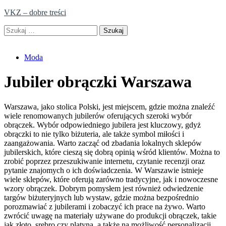
Skip
VKZ – dobre treści
to
Szukaj:
content
Moda
Jubiler obrączki Warszawa
Warszawa, jako stolica Polski, jest miejscem, gdzie można znaleźć
wiele renomowanych jubilerów oferujących szeroki wybór
obrączek. Wybór odpowiedniego jubilera jest kluczowy, gdyż
obrączki to nie tylko biżuteria, ale także symbol miłości i
zaangażowania. Warto zacząć od zbadania lokalnych sklepów
jubilerskich, które cieszą się dobrą opinią wśród klientów. Można to
zrobić poprzez przeszukiwanie internetu, czytanie recenzji oraz
pytanie znajomych o ich doświadczenia. W Warszawie istnieje
wiele sklepów, które oferują zarówno tradycyjne, jak i nowoczesne
wzory obrączek. Dobrym pomysłem jest również odwiedzenie
targów biżuteryjnych lub wystaw, gdzie można bezpośrednio
porozmawiać z jubilerami i zobaczyć ich prace na żywo. Warto
zwrócić uwagę na materiały używane do produkcji obrączek, takie
jak złoto, srebro czy platyna, a także na możliwość personalizacji