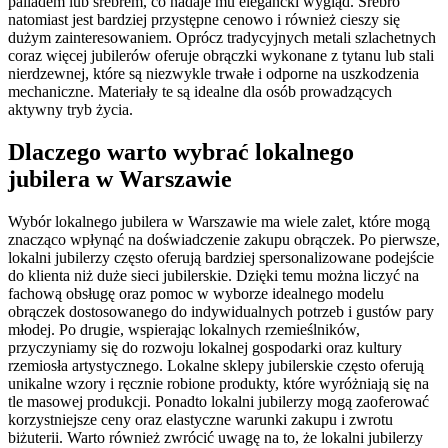
palladem lub srebrem, co nadaje mu elegancki wygląd. Srebro
natomiast jest bardziej przystępne cenowo i również cieszy się
dużym zainteresowaniem. Oprócz tradycyjnych metali szlachetnych
coraz więcej jubilerów oferuje obrączki wykonane z tytanu lub stali
nierdzewnej, które są niezwykle trwałe i odporne na uszkodzenia
mechaniczne. Materiały te są idealne dla osób prowadzących
aktywny tryb życia.
Dlaczego warto wybrać lokalnego
jubilera w Warszawie
Wybór lokalnego jubilera w Warszawie ma wiele zalet, które mogą
znacząco wpłynąć na doświadczenie zakupu obrączek. Po pierwsze,
lokalni jubilerzy często oferują bardziej spersonalizowane podejście
do klienta niż duże sieci jubilerskie. Dzięki temu można liczyć na
fachową obsługę oraz pomoc w wyborze idealnego modelu
obrączek dostosowanego do indywidualnych potrzeb i gustów pary
młodej. Po drugie, wspierając lokalnych rzemieślników,
przyczyniamy się do rozwoju lokalnej gospodarki oraz kultury
rzemiosła artystycznego. Lokalne sklepy jubilerskie często oferują
unikalne wzory i ręcznie robione produkty, które wyróżniają się na
tle masowej produkcji. Ponadto lokalni jubilerzy mogą zaoferować
korzystniejsze ceny oraz elastyczne warunki zakupu i zwrotu
biżuterii. Warto również zwrócić uwagę na to, że lokalni jubilerzy