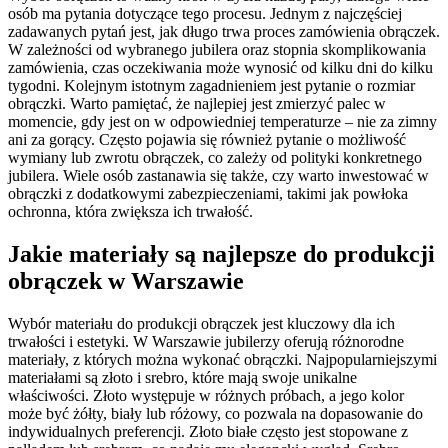
osób ma pytania dotyczące tego procesu. Jednym z najczęściej
zadawanych pytań jest, jak długo trwa proces zamówienia obrączek.
W zależności od wybranego jubilera oraz stopnia skomplikowania
zamówienia, czas oczekiwania może wynosić od kilku dni do kilku
tygodni. Kolejnym istotnym zagadnieniem jest pytanie o rozmiar
obrączki. Warto pamiętać, że najlepiej jest zmierzyć palec w
momencie, gdy jest on w odpowiedniej temperaturze – nie za zimny
ani za gorący. Często pojawia się również pytanie o możliwość
wymiany lub zwrotu obrączek, co zależy od polityki konkretnego
jubilera. Wiele osób zastanawia się także, czy warto inwestować w
obrączki z dodatkowymi zabezpieczeniami, takimi jak powłoka
ochronna, która zwiększa ich trwałość.
Jakie materiały są najlepsze do produkcji
obrączek w Warszawie
Wybór materiału do produkcji obrączek jest kluczowy dla ich
trwałości i estetyki. W Warszawie jubilerzy oferują różnorodne
materiały, z których można wykonać obrączki. Najpopularniejszymi
materiałami są złoto i srebro, które mają swoje unikalne
właściwości. Złoto występuje w różnych próbach, a jego kolor
może być żółty, biały lub różowy, co pozwala na dopasowanie do
indywidualnych preferencji. Złoto białe często jest stopowane z