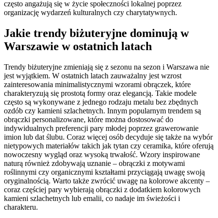
często angażują się w życie społeczności lokalnej poprzez
organizację wydarzeń kulturalnych czy charytatywnych.
Jakie trendy biżuteryjne dominują w
Warszawie w ostatnich latach
Trendy biżuteryjne zmieniają się z sezonu na sezon i Warszawa nie
jest wyjątkiem. W ostatnich latach zauważalny jest wzrost
zainteresowania minimalistycznymi wzorami obrączek, które
charakteryzują się prostotą formy oraz elegancją. Takie modele
często są wykonywane z jednego rodzaju metalu bez zbędnych
ozdób czy kamieni szlachetnych. Innym popularnym trendem są
obrączki personalizowane, które można dostosować do
indywidualnych preferencji pary młodej poprzez grawerowanie
imion lub dat ślubu. Coraz więcej osób decyduje się także na wybór
nietypowych materiałów takich jak tytan czy ceramika, które oferują
nowoczesny wygląd oraz wysoką trwałość. Wzory inspirowane
naturą również zdobywają uznanie – obrączki z motywami
roślinnymi czy organicznymi kształtami przyciągają uwagę swoją
oryginalnością. Warto także zwrócić uwagę na kolorowe akcenty –
coraz częściej pary wybierają obrączki z dodatkiem kolorowych
kamieni szlachetnych lub emalii, co nadaje im świeżości i
charakteru.