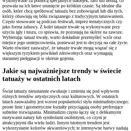
wykonywane za pomocą specjalnych naklejek, farb lub henną, co
pozwala na ich łatwe usunięcie po krótkim czasie. Są idealne dla
osób, które chcą spróbować tatuażu bez zobowiązań lub dla tych,
którzy obawiają się bólu związanego z tradycyjnym tatuowaniem.
Często stosowane są podczas festiwali, imprez tematycznych czy
jako forma zabawy. Z kolei tatuaże trwałe są wykonywane przy
użyciu igły i tuszu, co sprawia, że pozostają na skórze na zawsze.
Wybierając tatuaż trwały, warto dokładnie przemyśleć wzór oraz
miejsce jego umiejscowienia, ponieważ jest to decyzja na całe życie.
Warto również zauważyć, że tatuaże trwałe mogą wiązać się z
większym ryzykiem powikłań zdrowotnych oraz wymagają
starannej pielęgnacji w okresie gojenia.
Jakie są najważniejsze trendy w świecie
tatuaży w ostatnich latach
Świat tatuaży nieustannie ewoluuje i zmienia się pod wpływem
różnych trendów artystycznych oraz kulturowych. W ostatnich
latach zauważalny jest wzrost popularności stylu minimalistycznego;
proste linie i geometryczne kształty przyciągają osoby preferujące
subtelne rozwiązania. Minimalizm często łączy się z delikatnymi
motywami natury lub symbolami osobistymi, co czyni je
atrakcyjnymi dla wielu ludzi. Innym istotnym trendem jest
wykorzystanie kolorów akwarelowych; te intensywne barwy nadają