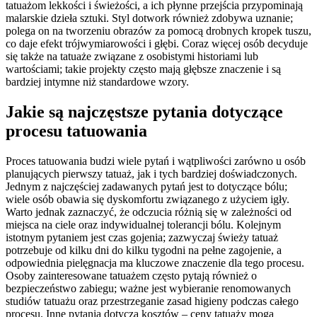
tatuażom lekkości i świeżości, a ich płynne przejścia przypominają
malarskie dzieła sztuki. Styl dotwork również zdobywa uznanie;
polega on na tworzeniu obrazów za pomocą drobnych kropek tuszu,
co daje efekt trójwymiarowości i głębi. Coraz więcej osób decyduje
się także na tatuaże związane z osobistymi historiami lub
wartościami; takie projekty często mają głębsze znaczenie i są
bardziej intymne niż standardowe wzory.
Jakie są najczęstsze pytania dotyczące
procesu tatuowania
Proces tatuowania budzi wiele pytań i wątpliwości zarówno u osób
planujących pierwszy tatuaż, jak i tych bardziej doświadczonych.
Jednym z najczęściej zadawanych pytań jest to dotyczące bólu;
wiele osób obawia się dyskomfortu związanego z użyciem igły.
Warto jednak zaznaczyć, że odczucia różnią się w zależności od
miejsca na ciele oraz indywidualnej tolerancji bólu. Kolejnym
istotnym pytaniem jest czas gojenia; zazwyczaj świeży tatuaż
potrzebuje od kilku dni do kilku tygodni na pełne zagojenie, a
odpowiednia pielęgnacja ma kluczowe znaczenie dla tego procesu.
Osoby zainteresowane tatuażem często pytają również o
bezpieczeństwo zabiegu; ważne jest wybieranie renomowanych
studiów tatuażu oraz przestrzeganie zasad higieny podczas całego
procesu. Inne pytania dotyczą kosztów – ceny tatuaży mogą