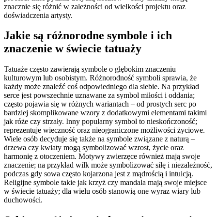
znacznie się różnić w zależności od wielkości projektu oraz
doświadczenia artysty.
Jakie są różnorodne symbole i ich
znaczenie w świecie tatuaży
Tatuaże często zawierają symbole o głębokim znaczeniu
kulturowym lub osobistym. Różnorodność symboli sprawia, że
każdy może znaleźć coś odpowiedniego dla siebie. Na przykład
serce jest powszechnie uznawane za symbol miłości i oddania;
często pojawia się w różnych wariantach – od prostych serc po
bardziej skomplikowane wzory z dodatkowymi elementami takimi
jak róże czy strzały. Inny popularny symbol to nieskończoność;
reprezentuje wieczność oraz nieograniczone możliwości życiowe.
Wiele osób decyduje się także na symbole związane z naturą –
drzewa czy kwiaty mogą symbolizować wzrost, życie oraz
harmonię z otoczeniem. Motywy zwierzęce również mają swoje
znaczenie; na przykład wilk może symbolizować siłę i niezależność,
podczas gdy sowa często kojarzona jest z mądrością i intuicją.
Religijne symbole takie jak krzyż czy mandala mają swoje miejsce
w świecie tatuaży; dla wielu osób stanowią one wyraz wiary lub
duchowości.