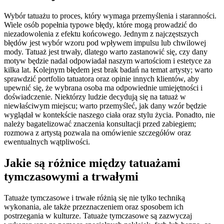
Wybór tatuażu to proces, który wymaga przemyślenia i staranności.
Wiele osób popełnia typowe błędy, które mogą prowadzić do
niezadowolenia z efektu końcowego. Jednym z najczęstszych
błędów jest wybór wzoru pod wpływem impulsu lub chwilowej
mody. Tatuaż jest trwały, dlatego warto zastanowić się, czy dany
motyw będzie nadal odpowiadał naszym wartościom i estetyce za
kilka lat. Kolejnym błędem jest brak badań na temat artysty; warto
sprawdzić portfolio tatuatora oraz opinie innych klientów, aby
upewnić się, że wybrana osoba ma odpowiednie umiejętności i
doświadczenie. Niektórzy ludzie decydują się na tatuaż w
niewłaściwym miejscu; warto przemyśleć, jak dany wzór będzie
wyglądał w kontekście naszego ciała oraz stylu życia. Ponadto, nie
należy bagatelizować znaczenia konsultacji przed zabiegiem;
rozmowa z artystą pozwala na omówienie szczegółów oraz
ewentualnych wątpliwości.
Jakie są różnice między tatuażami
tymczasowymi a trwałymi
Tatuaże tymczasowe i trwałe różnią się nie tylko techniką
wykonania, ale także przeznaczeniem oraz sposobem ich
postrzegania w kulturze. Tatuaże tymczasowe są zazwyczaj