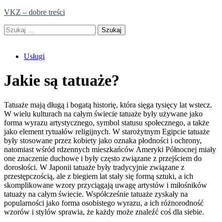
Skip
VKZ – dobre treści
to
Szukaj:
content
Usługi
Jakie są tatuaże?
Tatuaże mają długą i bogatą historię, która sięga tysięcy lat wstecz.
W wielu kulturach na całym świecie tatuaże były używane jako
forma wyrazu artystycznego, symbol statusu społecznego, a także
jako element rytuałów religijnych. W starożytnym Egipcie tatuaże
były stosowane przez kobiety jako oznaka płodności i ochrony,
natomiast wśród rdzennych mieszkańców Ameryki Północnej miały
one znaczenie duchowe i były często związane z przejściem do
dorosłości. W Japonii tatuaże były tradycyjnie związane z
przestępczością, ale z biegiem lat stały się formą sztuki, a ich
skomplikowane wzory przyciągają uwagę artystów i miłośników
tatuaży na całym świecie. Współcześnie tatuaże zyskały na
popularności jako forma osobistego wyrazu, a ich różnorodność
wzorów i stylów sprawia, że każdy może znaleźć coś dla siebie.