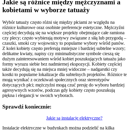
Jakie są różnice między mężczyznami a
kobietami w wyborze tatuaży
Wybór tatuaży często różni się między płciami ze względu na
różnice kulturowe oraz osobiste preferencje estetyczne. Mężczyźni
częściej decydują się na większe projekty obejmujące całe ramiona
czy plecy; często wybierają motywy związane z siłą lub przygodą –
czaszki, smoki czy wojownicy to popularne wybory wśród panów.
Z kolei kobiety często preferują mniejsze i bardziej subtelne wzory;
delikatne kwiaty, napisy czy minimalistyczne symbole cieszą się
dużym zainteresowaniem wśród kobiet poszukujących tatuażu jako
formy wyrazu siebie bez nadmiernej ekspozycji. Kobiety częściej
także decydują się na miejsca mniej widoczne – nadgarstki czy
kostki to popularne lokalizacje dla subtelnych projektów. Różnice te
mogą wynikać z oczekiwań społecznych oraz stereotypów
dotyczących płci; mężczyźni mogą czuć presję do wyboru bardziej
agresywnych wzorów, podczas gdy kobiety często poszukują
piękna i elegancji w swoich wyborach.
Sprawdź koniecznie:
Nawigacja
Jakie są instalacje elektryczne?
wpisu
Instalacje elektryczne w budynkach można podzielić na kilka