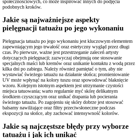
społecznościowych, co może inspirować innych do podjęcia
podobnych kroków.
Jakie są najważniejsze aspekty
pielęgnacji tatuażu po jego wykonaniu
Pielęgnacja tatuażu po jego wykonaniu jest kluczowym elementem
zapewniającym jego trwałość oraz estetyczny wygląd przez długi
czas. Po pierwsze, ważne jest przestrzeganie zaleceń artysty
dotyczących pielęgnacji; zazwyczaj obejmują one stosowanie
specjalnych maści lub kremów oraz unikanie kontaktu z wodą przez
kilka dni po zabiegu. Należy również pamiętać o tym, aby nie
wystawiać świeżego tatuażu na działanie słońca; promieniowanie
UV może wpłynąć na kolory tuszu oraz spowodować blaknięcie
wzoru. Kolejnym istotnym aspektem jest utrzymanie czystości
miejsca tatuowania; warto regularnie myć skórę delikatnym
środkiem czyszczącym oraz unikać drapania lub pocierania
świeżego tatuażu. Po zagojeniu się skóry dobrze jest stosować
balsamy nawilżające oraz filtry przeciwsłoneczne podczas
ekspozycji na słońce, aby zachować intensywność kolorów.
Jakie są najczęstsze błędy przy wyborze
tatuażu i jak ich unikać