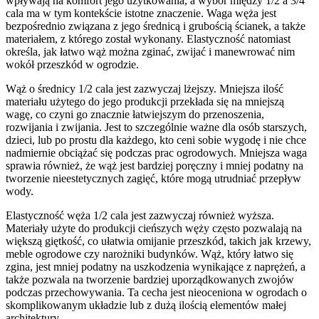
wpływają na komfort jego użytkowania, a wybór między 1/2 a 3/4
cala ma w tym kontekście istotne znaczenie. Waga węża jest
bezpośrednio związana z jego średnicą i grubością ścianek, a także
materiałem, z którego został wykonany. Elastyczność natomiast
określa, jak łatwo wąż można zginać, zwijać i manewrować nim
wokół przeszkód w ogrodzie.
Wąż o średnicy 1/2 cala jest zazwyczaj lżejszy. Mniejsza ilość
materiału użytego do jego produkcji przekłada się na mniejszą
wagę, co czyni go znacznie łatwiejszym do przenoszenia,
rozwijania i zwijania. Jest to szczególnie ważne dla osób starszych,
dzieci, lub po prostu dla każdego, kto ceni sobie wygodę i nie chce
nadmiernie obciążać się podczas prac ogrodowych. Mniejsza waga
sprawia również, że wąż jest bardziej poręczny i mniej podatny na
tworzenie nieestetycznych zagięć, które mogą utrudniać przepływ
wody.
Elastyczność węża 1/2 cala jest zazwyczaj również wyższa.
Materiały użyte do produkcji cieńszych węży często pozwalają na
większą giętkość, co ułatwia omijanie przeszkód, takich jak krzewy,
meble ogrodowe czy narożniki budynków. Wąż, który łatwo się
zgina, jest mniej podatny na uszkodzenia wynikające z naprężeń, a
także pozwala na tworzenie bardziej uporządkowanych zwojów
podczas przechowywania. Ta cecha jest nieoceniona w ogrodach o
skomplikowanym układzie lub z dużą ilością elementów małej
architektury.