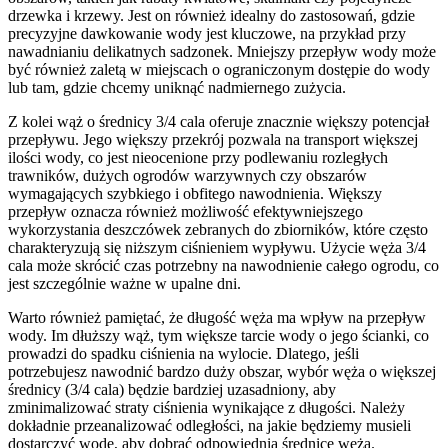
drzewka i krzewy. Jest on również idealny do zastosowań, gdzie
precyzyjne dawkowanie wody jest kluczowe, na przykład przy
nawadnianiu delikatnych sadzonek. Mniejszy przepływ wody może
być również zaletą w miejscach o ograniczonym dostępie do wody
lub tam, gdzie chcemy uniknąć nadmiernego zużycia.
Z kolei wąż o średnicy 3/4 cala oferuje znacznie większy potencjał
przepływu. Jego większy przekrój pozwala na transport większej
ilości wody, co jest nieocenione przy podlewaniu rozległych
trawników, dużych ogrodów warzywnych czy obszarów
wymagających szybkiego i obfitego nawodnienia. Większy
przepływ oznacza również możliwość efektywniejszego
wykorzystania deszczówek zebranych do zbiorników, które często
charakteryzują się niższym ciśnieniem wypływu. Użycie węża 3/4
cala może skrócić czas potrzebny na nawodnienie całego ogrodu, co
jest szczególnie ważne w upalne dni.
Warto również pamiętać, że długość węża ma wpływ na przepływ
wody. Im dłuższy wąż, tym większe tarcie wody o jego ścianki, co
prowadzi do spadku ciśnienia na wylocie. Dlatego, jeśli
potrzebujesz nawodnić bardzo duży obszar, wybór węża o większej
średnicy (3/4 cala) będzie bardziej uzasadniony, aby
zminimalizować straty ciśnienia wynikające z długości. Należy
dokładnie przeanalizować odległości, na jakie będziemy musieli
dostarczyć wodę, aby dobrać odpowiednią średnicę węża.