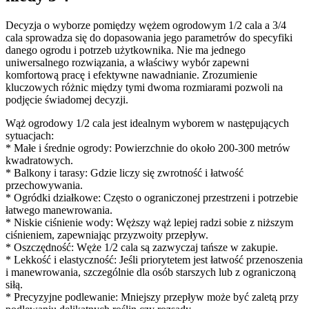
Decyzja o wyborze pomiędzy wężem ogrodowym 1/2 cala a 3/4
cala sprowadza się do dopasowania jego parametrów do specyfiki
danego ogrodu i potrzeb użytkownika. Nie ma jednego
uniwersalnego rozwiązania, a właściwy wybór zapewni
komfortową pracę i efektywne nawadnianie. Zrozumienie
kluczowych różnic między tymi dwoma rozmiarami pozwoli na
podjęcie świadomej decyzji.
Wąż ogrodowy 1/2 cala jest idealnym wyborem w następujących
sytuacjach:
* Małe i średnie ogrody: Powierzchnie do około 200-300 metrów
kwadratowych.
* Balkony i tarasy: Gdzie liczy się zwrotność i łatwość
przechowywania.
* Ogródki działkowe: Często o ograniczonej przestrzeni i potrzebie
łatwego manewrowania.
* Niskie ciśnienie wody: Węższy wąż lepiej radzi sobie z niższym
ciśnieniem, zapewniając przyzwoity przepływ.
* Oszczędność: Węże 1/2 cala są zazwyczaj tańsze w zakupie.
* Lekkość i elastyczność: Jeśli priorytetem jest łatwość przenoszenia
i manewrowania, szczególnie dla osób starszych lub z ograniczoną
siłą.
* Precyzyjne podlewanie: Mniejszy przepływ może być zaletą przy