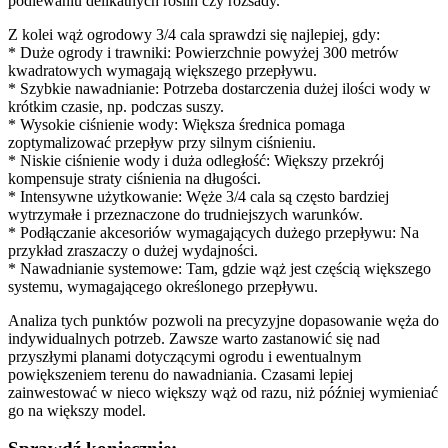
podlewaniu delikatnych roślin czy rozsady.
Z kolei wąż ogrodowy 3/4 cala sprawdzi się najlepiej, gdy:
* Duże ogrody i trawniki: Powierzchnie powyżej 300 metrów
kwadratowych wymagają większego przepływu.
* Szybkie nawadnianie: Potrzeba dostarczenia dużej ilości wody w
krótkim czasie, np. podczas suszy.
* Wysokie ciśnienie wody: Większa średnica pomaga
zoptymalizować przepływ przy silnym ciśnieniu.
* Niskie ciśnienie wody i duża odległość: Większy przekrój
kompensuje straty ciśnienia na długości.
* Intensywne użytkowanie: Węże 3/4 cala są często bardziej
wytrzymałe i przeznaczone do trudniejszych warunków.
* Podłączanie akcesoriów wymagających dużego przepływu: Na
przykład zraszaczy o dużej wydajności.
* Nawadnianie systemowe: Tam, gdzie wąż jest częścią większego
systemu, wymagającego określonego przepływu.
Analiza tych punktów pozwoli na precyzyjne dopasowanie węża do
indywidualnych potrzeb. Zawsze warto zastanowić się nad
przyszłymi planami dotyczącymi ogrodu i ewentualnym
powiększeniem terenu do nawadniania. Czasami lepiej
zainwestować w nieco większy wąż od razu, niż później wymieniać
go na większy model.