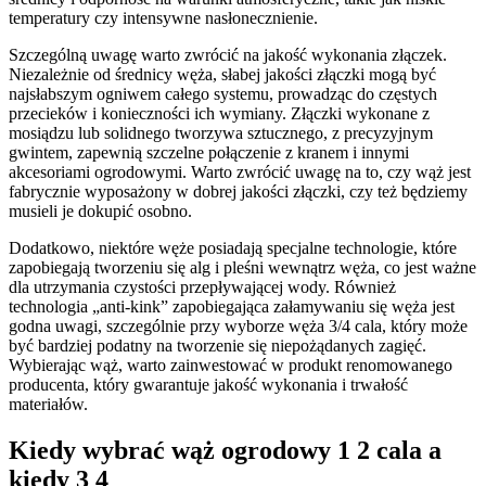
temperatury czy intensywne nasłonecznienie.
Szczególną uwagę warto zwrócić na jakość wykonania złączek.
Niezależnie od średnicy węża, słabej jakości złączki mogą być
najsłabszym ogniwem całego systemu, prowadząc do częstych
przecieków i konieczności ich wymiany. Złączki wykonane z
mosiądzu lub solidnego tworzywa sztucznego, z precyzyjnym
gwintem, zapewnią szczelne połączenie z kranem i innymi
akcesoriami ogrodowymi. Warto zwrócić uwagę na to, czy wąż jest
fabrycznie wyposażony w dobrej jakości złączki, czy też będziemy
musieli je dokupić osobno.
Dodatkowo, niektóre węże posiadają specjalne technologie, które
zapobiegają tworzeniu się alg i pleśni wewnątrz węża, co jest ważne
dla utrzymania czystości przepływającej wody. Również
technologia „anti-kink” zapobiegająca załamywaniu się węża jest
godna uwagi, szczególnie przy wyborze węża 3/4 cala, który może
być bardziej podatny na tworzenie się niepożądanych zagięć.
Wybierając wąż, warto zainwestować w produkt renomowanego
producenta, który gwarantuje jakość wykonania i trwałość
materiałów.
Kiedy wybrać wąż ogrodowy 1 2 cala a
kiedy 3 4