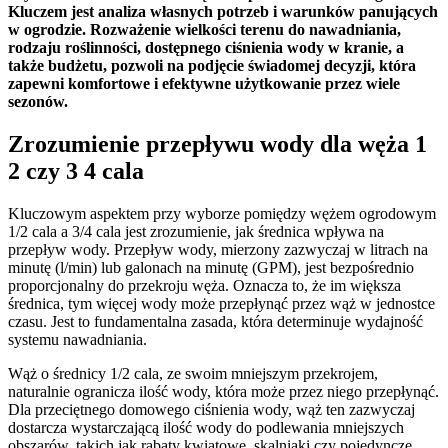
Kluczem jest analiza własnych potrzeb i warunków panujących
w ogrodzie. Rozważenie wielkości terenu do nawadniania,
rodzaju roślinności, dostępnego ciśnienia wody w kranie, a
także budżetu, pozwoli na podjęcie świadomej decyzji, która
zapewni komfortowe i efektywne użytkowanie przez wiele
sezonów.
Zrozumienie przepływu wody dla węża 1
2 czy 3 4 cala
Kluczowym aspektem przy wyborze pomiędzy wężem ogrodowym
1/2 cala a 3/4 cala jest zrozumienie, jak średnica wpływa na
przepływ wody. Przepływ wody, mierzony zazwyczaj w litrach na
minutę (l/min) lub galonach na minutę (GPM), jest bezpośrednio
proporcjonalny do przekroju węża. Oznacza to, że im większa
średnica, tym więcej wody może przepłynąć przez wąż w jednostce
czasu. Jest to fundamentalna zasada, która determinuje wydajność
systemu nawadniania.
Wąż o średnicy 1/2 cala, ze swoim mniejszym przekrojem,
naturalnie ogranicza ilość wody, która może przez niego przepłynąć.
Dla przeciętnego domowego ciśnienia wody, wąż ten zazwyczaj
dostarcza wystarczającą ilość wody do podlewania mniejszych
obszarów, takich jak rabaty kwiatowe, skalniaki czy pojedyncze