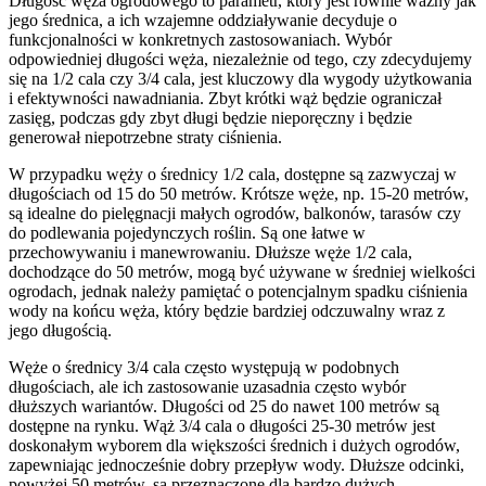
Długość węża ogrodowego to parametr, który jest równie ważny jak
jego średnica, a ich wzajemne oddziaływanie decyduje o
funkcjonalności w konkretnych zastosowaniach. Wybór
odpowiedniej długości węża, niezależnie od tego, czy zdecydujemy
się na 1/2 cala czy 3/4 cala, jest kluczowy dla wygody użytkowania
i efektywności nawadniania. Zbyt krótki wąż będzie ograniczał
zasięg, podczas gdy zbyt długi będzie nieporęczny i będzie
generował niepotrzebne straty ciśnienia.
W przypadku węży o średnicy 1/2 cala, dostępne są zazwyczaj w
długościach od 15 do 50 metrów. Krótsze węże, np. 15-20 metrów,
są idealne do pielęgnacji małych ogrodów, balkonów, tarasów czy
do podlewania pojedynczych roślin. Są one łatwe w
przechowywaniu i manewrowaniu. Dłuższe węże 1/2 cala,
dochodzące do 50 metrów, mogą być używane w średniej wielkości
ogrodach, jednak należy pamiętać o potencjalnym spadku ciśnienia
wody na końcu węża, który będzie bardziej odczuwalny wraz z
jego długością.
Węże o średnicy 3/4 cala często występują w podobnych
długościach, ale ich zastosowanie uzasadnia często wybór
dłuższych wariantów. Długości od 25 do nawet 100 metrów są
dostępne na rynku. Wąż 3/4 cala o długości 25-30 metrów jest
doskonałym wyborem dla większości średnich i dużych ogrodów,
zapewniając jednocześnie dobry przepływ wody. Dłuższe odcinki,
powyżej 50 metrów, są przeznaczone dla bardzo dużych