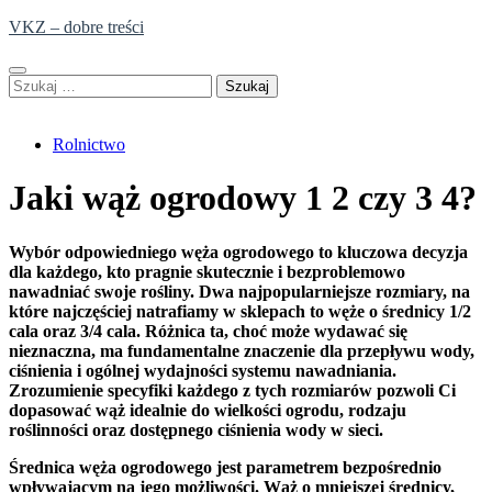
Skip
VKZ – dobre treści
to
content
Szukaj:
Rolnictwo
Jaki wąż ogrodowy 1 2 czy 3 4?
Wybór odpowiedniego węża ogrodowego to kluczowa decyzja
dla każdego, kto pragnie skutecznie i bezproblemowo
nawadniać swoje rośliny. Dwa najpopularniejsze rozmiary, na
które najczęściej natrafiamy w sklepach to węże o średnicy 1/2
cala oraz 3/4 cala. Różnica ta, choć może wydawać się
nieznaczna, ma fundamentalne znaczenie dla przepływu wody,
ciśnienia i ogólnej wydajności systemu nawadniania.
Zrozumienie specyfiki każdego z tych rozmiarów pozwoli Ci
dopasować wąż idealnie do wielkości ogrodu, rodzaju
roślinności oraz dostępnego ciśnienia wody w sieci.
Średnica węża ogrodowego jest parametrem bezpośrednio
wpływającym na jego możliwości. Wąż o mniejszej średnicy,