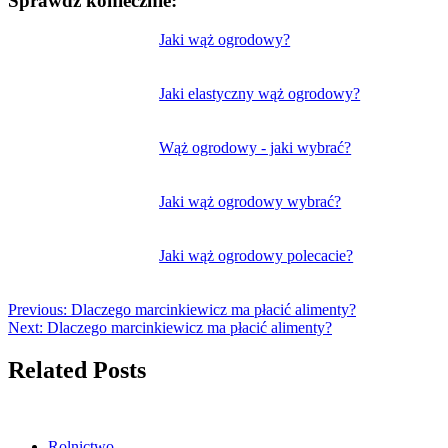
Sprawdź koniecznie:
Nawigacja
Jaki wąż ogrodowy?
wpisu
Jaki elastyczny wąż ogrodowy?
Wąż ogrodowy - jaki wybrać?
Jaki wąż ogrodowy wybrać?
Jaki wąż ogrodowy polecacie?
Previous:
Dlaczego marcinkiewicz ma płacić alimenty?
Next:
Dlaczego marcinkiewicz ma płacić alimenty?
Related Posts
Rolnictwo