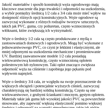
Jakość materiałów i sposób konstrukcji węża ogrodowego mają
kluczowe znaczenie dla jego trwałości i odporności na uszkodzenia,
a wybór pomiędzy średnicą 1/2 cala a 3/4 cala może mieć wpływ na
dostępność różnych opcji konstrukcyjnych. Węże ogrodowe są
zazwyczaj wykonane z różnych rodzajów tworzyw sztucznych,
takich jak PVC, guma, czy poliuretan, często wzmocnionych
włóknami, które zwiększają ich wytrzymałość.
Węże o średnicy 1/2 cala są często produkowane z myślą o
zastosowaniach domowych i ogrodowych. Mogą być wykonane z
jednowarstwowego PVC, co czyni je lekkimi i elastycznymi, ale
mniej odpornymi na uszkodzenia mechaniczne i promieniowanie
UV. Bardziej zaawansowane modele 1/2 cala posiadają
wielowarstwową konstrukcję, często wzmocnioną oplotem
poliestrowym lub nylonowym. Taki oplot znacząco zwiększa
odporność węża na ciśnienie i zapobiega jego pękaniu pod
wpływem naprężeń.
Węże o średnicy 3/4 cala, ze względu na swoje przeznaczenie do
większych obciążeń i potencjalnie wyższych ciśnień, zazwyczaj
charakteryzują się bardziej solidną konstrukcją. Często są one
wielowarstwowe, z grubymi ściankami i mocnym, gęstym oplotem.
Materiały takie jak guma lub wysokiej jakości PVC są powszechnie
stosowane, aby zapewnić większą elastyczność pomimo większej
średnicy i odporność na warunki atmosferyczne, takie jak niskie