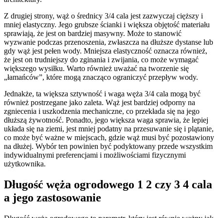
Z drugiej strony, wąż o średnicy 3/4 cala jest zazwyczaj cięższy i
mniej elastyczny. Jego grubsze ścianki i większa objętość materiału
sprawiają, że jest on bardziej masywny. Może to stanowić
wyzwanie podczas przenoszenia, zwłaszcza na dłuższe dystanse lub
gdy wąż jest pełen wody. Mniejsza elastyczność oznacza również,
że jest on trudniejszy do zginania i zwijania, co może wymagać
większego wysiłku. Warto również uważać na tworzenie się
„łamańców”, które mogą znacząco ograniczyć przepływ wody.
Jednakże, ta większa sztywność i waga węża 3/4 cala mogą być
również postrzegane jako zaleta. Wąż jest bardziej odporny na
zgniecenia i uszkodzenia mechaniczne, co przekłada się na jego
dłuższą żywotność. Ponadto, jego większa waga sprawia, że lepiej
układa się na ziemi, jest mniej podatny na przesuwanie się i plątanie,
co może być ważne w miejscach, gdzie wąż musi być pozostawiony
na dłużej. Wybór ten powinien być podyktowany przede wszystkim
indywidualnymi preferencjami i możliwościami fizycznymi
użytkownika.
Długość węża ogrodowego 1 2 czy 3 4 cala
a jego zastosowanie