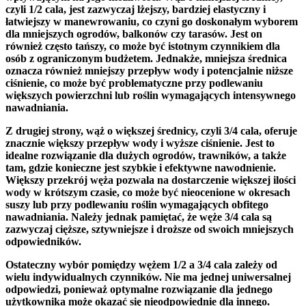
czyli 1/2 cala, jest zazwyczaj lżejszy, bardziej elastyczny i
łatwiejszy w manewrowaniu, co czyni go doskonałym wyborem
dla mniejszych ogrodów, balkonów czy tarasów. Jest on
również często tańszy, co może być istotnym czynnikiem dla
osób z ograniczonym budżetem. Jednakże, mniejsza średnica
oznacza również mniejszy przepływ wody i potencjalnie niższe
ciśnienie, co może być problematyczne przy podlewaniu
większych powierzchni lub roślin wymagających intensywnego
nawadniania.
Z drugiej strony, wąż o większej średnicy, czyli 3/4 cala, oferuje
znacznie większy przepływ wody i wyższe ciśnienie. Jest to
idealne rozwiązanie dla dużych ogrodów, trawników, a także
tam, gdzie konieczne jest szybkie i efektywne nawodnienie.
Większy przekrój węża pozwala na dostarczenie większej ilości
wody w krótszym czasie, co może być nieocenione w okresach
suszy lub przy podlewaniu roślin wymagających obfitego
nawadniania. Należy jednak pamiętać, że węże 3/4 cala są
zazwyczaj cięższe, sztywniejsze i droższe od swoich mniejszych
odpowiedników.
Ostateczny wybór pomiędzy wężem 1/2 a 3/4 cala zależy od
wielu indywidualnych czynników. Nie ma jednej uniwersalnej
odpowiedzi, ponieważ optymalne rozwiązanie dla jednego
użytkownika może okazać się nieodpowiednie dla innego.