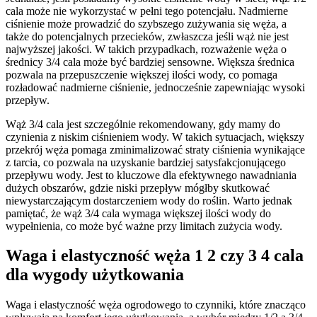
cala może nie wykorzystać w pełni tego potencjału. Nadmierne
ciśnienie może prowadzić do szybszego zużywania się węża, a
także do potencjalnych przecieków, zwłaszcza jeśli wąż nie jest
najwyższej jakości. W takich przypadkach, rozważenie węża o
średnicy 3/4 cala może być bardziej sensowne. Większa średnica
pozwala na przepuszczenie większej ilości wody, co pomaga
rozładować nadmierne ciśnienie, jednocześnie zapewniając wysoki
przepływ.
Wąż 3/4 cala jest szczególnie rekomendowany, gdy mamy do
czynienia z niskim ciśnieniem wody. W takich sytuacjach, większy
przekrój węża pomaga zminimalizować straty ciśnienia wynikające
z tarcia, co pozwala na uzyskanie bardziej satysfakcjonującego
przepływu wody. Jest to kluczowe dla efektywnego nawadniania
dużych obszarów, gdzie niski przepływ mógłby skutkować
niewystarczającym dostarczeniem wody do roślin. Warto jednak
pamiętać, że wąż 3/4 cala wymaga większej ilości wody do
wypełnienia, co może być ważne przy limitach zużycia wody.
Waga i elastyczność węża 1 2 czy 3 4 cala
dla wygody użytkowania
Waga i elastyczność węża ogrodowego to czynniki, które znacząco