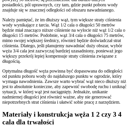
posiadłości, pól uprawnych, czy tam, gdzie punkt poboru wody
znajduje się w znacznej odległości od obszaru nawadnianego.
Należy pamiętać, że im dłuższy wąż, tym większe straty ciśnienia
wody wynikające z tarcia. Wąż 1/2 cala o długości 50 metrów
będzie miał znacząco niższe ciśnienie na wylocie niż wąż 1/2 cala o
długości 15 metrów. Podobnie, wąż 3/4 cala o długości 75 metrów,
mimo swojej większej średnicy, również będzie doświadczał strat
ciśnienia. Dlatego, jeśli planujemy nawadniać duży obszar, wybór
węża 3/4 cala jest zazwyczaj bardziej uzasadniony, ponieważ jego
większy przekrój lepiej kompensuje straty ciśnienia związane z
długością.
Optymalna długość węża powinna być dopasowana do odległości
od punktu poboru wody do najdalszego punktu w ogrodzie, który
wymaga nawodnienia. Zawsze warto wybrać wąż nieco dłuższy niż
jest to absolutnie konieczne, aby zapewnić swobodę ruchu i uniknąć
sytuacji, w której wąż jest naciągnięty. Jednakże, unikanie
nadmiernej długości jest również ważne, aby nie generować
niepotrzebnych strat ciśnienia i ułatwić sobie pracę z narzędziem.
Materiały i konstrukcja węża 1 2 czy 3 4
cala dla trwałości