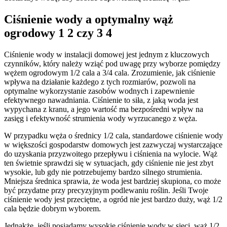
Ciśnienie wody a optymalny wąż
ogrodowy 1 2 czy 3 4
Ciśnienie wody w instalacji domowej jest jednym z kluczowych
czynników, który należy wziąć pod uwagę przy wyborze pomiędzy
wężem ogrodowym 1/2 cala a 3/4 cala. Zrozumienie, jak ciśnienie
wpływa na działanie każdego z tych rozmiarów, pozwoli na
optymalne wykorzystanie zasobów wodnych i zapewnienie
efektywnego nawadniania. Ciśnienie to siła, z jaką woda jest
wypychana z kranu, a jego wartość ma bezpośredni wpływ na
zasięg i efektywność strumienia wody wyrzucanego z węża.
W przypadku węża o średnicy 1/2 cala, standardowe ciśnienie wody
w większości gospodarstw domowych jest zazwyczaj wystarczające
do uzyskania przyzwoitego przepływu i ciśnienia na wylocie. Wąż
ten świetnie sprawdzi się w sytuacjach, gdy ciśnienie nie jest zbyt
wysokie, lub gdy nie potrzebujemy bardzo silnego strumienia.
Mniejsza średnica sprawia, że woda jest bardziej skupiona, co może
być przydatne przy precyzyjnym podlewaniu roślin. Jeśli Twoje
ciśnienie wody jest przeciętne, a ogród nie jest bardzo duży, wąż 1/2
cala będzie dobrym wyborem.
Jednakże, jeśli posiadamy wysokie ciśnienie wody w sieci, wąż 1/2