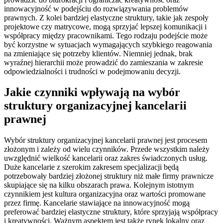
innowacyjność w podejściu do rozwiązywania problemów
prawnych. Z kolei bardziej elastyczne struktury, takie jak zespoły
projektowe czy matrycowe, mogą sprzyjać lepszej komunikacji i
współpracy między pracownikami. Tego rodzaju podejście może
być korzystne w sytuacjach wymagających szybkiego reagowania
na zmieniające się potrzeby klientów. Niemniej jednak, brak
wyraźnej hierarchii może prowadzić do zamieszania w zakresie
odpowiedzialności i trudności w podejmowaniu decyzji.
Jakie czynniki wpływają na wybór
struktury organizacyjnej kancelarii
prawnej
Wybór struktury organizacyjnej kancelarii prawnej jest procesem
złożonym i zależy od wielu czynników. Przede wszystkim należy
uwzględnić wielkość kancelarii oraz zakres świadczonych usług.
Duże kancelarie z szerokim zakresem specjalizacji będą
potrzebowały bardziej złożonej struktury niż małe firmy prawnicze
skupiające się na kilku obszarach prawa. Kolejnym istotnym
czynnikiem jest kultura organizacyjna oraz wartości promowane
przez firmę. Kancelarie stawiające na innowacyjność mogą
preferować bardziej elastyczne struktury, które sprzyjają współpracy
i kreatywności. Ważnym aspektem jest także rynek lokalny oraz