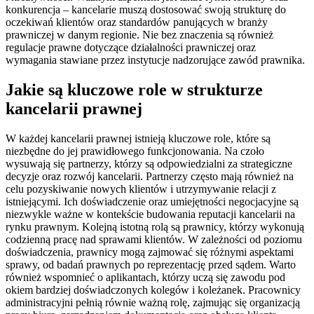
konkurencja – kancelarie muszą dostosować swoją strukturę do
oczekiwań klientów oraz standardów panujących w branży
prawniczej w danym regionie. Nie bez znaczenia są również
regulacje prawne dotyczące działalności prawniczej oraz
wymagania stawiane przez instytucje nadzorujące zawód prawnika.
Jakie są kluczowe role w strukturze
kancelarii prawnej
W każdej kancelarii prawnej istnieją kluczowe role, które są
niezbędne do jej prawidłowego funkcjonowania. Na czoło
wysuwają się partnerzy, którzy są odpowiedzialni za strategiczne
decyzje oraz rozwój kancelarii. Partnerzy często mają również na
celu pozyskiwanie nowych klientów i utrzymywanie relacji z
istniejącymi. Ich doświadczenie oraz umiejętności negocjacyjne są
niezwykle ważne w kontekście budowania reputacji kancelarii na
rynku prawnym. Kolejną istotną rolą są prawnicy, którzy wykonują
codzienną pracę nad sprawami klientów. W zależności od poziomu
doświadczenia, prawnicy mogą zajmować się różnymi aspektami
sprawy, od badań prawnych po reprezentację przed sądem. Warto
również wspomnieć o aplikantach, którzy uczą się zawodu pod
okiem bardziej doświadczonych kolegów i koleżanek. Pracownicy
administracyjni pełnią równie ważną rolę, zajmując się organizacją