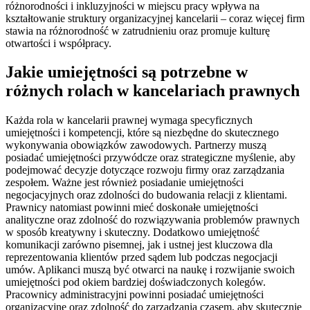
różnorodności i inkluzyjności w miejscu pracy wpływa na
kształtowanie struktury organizacyjnej kancelarii – coraz więcej firm
stawia na różnorodność w zatrudnieniu oraz promuje kulturę
otwartości i współpracy.
Jakie umiejętności są potrzebne w
różnych rolach w kancelariach prawnych
Każda rola w kancelarii prawnej wymaga specyficznych
umiejętności i kompetencji, które są niezbędne do skutecznego
wykonywania obowiązków zawodowych. Partnerzy muszą
posiadać umiejętności przywódcze oraz strategiczne myślenie, aby
podejmować decyzje dotyczące rozwoju firmy oraz zarządzania
zespołem. Ważne jest również posiadanie umiejętności
negocjacyjnych oraz zdolności do budowania relacji z klientami.
Prawnicy natomiast powinni mieć doskonałe umiejętności
analityczne oraz zdolność do rozwiązywania problemów prawnych
w sposób kreatywny i skuteczny. Dodatkowo umiejętność
komunikacji zarówno pisemnej, jak i ustnej jest kluczowa dla
reprezentowania klientów przed sądem lub podczas negocjacji
umów. Aplikanci muszą być otwarci na naukę i rozwijanie swoich
umiejętności pod okiem bardziej doświadczonych kolegów.
Pracownicy administracyjni powinni posiadać umiejętności
organizacyjne oraz zdolność do zarządzania czasem, aby skutecznie