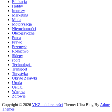
Edukacja
Hobby
Imprezy
Marketing
Moda
Motoryzacja
Nieruchomości
Obcojęzyczne
Praca
Prawo
Przemysł
Rolnictwo
Sklepy
sport
Technologia
Transport
Turystyka
Ukryte Zajawki
Uroda
Usługi
Wnętrza
Zdrowie
Copyright © 2026
VKZ – dobre treści
Theme: Ultra Blog By
Adore
Themes
.