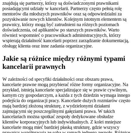
znajdują się partnerzy, którzy są doświadczonymi prawnikami
posiadającymi udziały w kancelarii. Partnerzy często pełnią rolę
mentorów dla młodszych prawników oraz są odpowiedzialni za
pozyskiwanie nowych klientów. Kolejnym istotnym elementem są
prawnicy, którzy mogą być zatrudnieni na różnych poziomach
doświadczenia, od aplikantów po starszych prawników. Warto
również wspomnieć o pracownikach administracyjnych, którzy
wspierają działalność kancelarii poprzez zarządzanie dokumentacją,
obsługę klienta oraz inne zadania organizacyjne.
Jakie są różnice między różnymi typami
kancelarii prawnych
W zależności od specyfiki działalności oraz obszaru prawa,
kancelarie prawne mogą przybierać różne formy organizacyjne. Na
przykład, istnieją kancelarie specjalizujące się w prawie cywilnym,
karnym czy gospodarczym, a każda z tych dziedzin wymaga innego
podejścia do organizacji pracy. Kancelarie dużych rozmiarów często
mają bardziej złożoną strukturę, z wydzielonymi działami
zajmującymi się poszczególnymi gałęziami prawa. W takich
kancelariach można spotkać zespoły dedykowane obsłudze
klientów korporacyjnych lub indywidualnych. Z kolei mniejsze
kancelarie mogą mieć bardziej płaską strukturę, gdzie wszyscy
prawnicy współpracują ze sobą w ramach jednego zespołu. Różnice