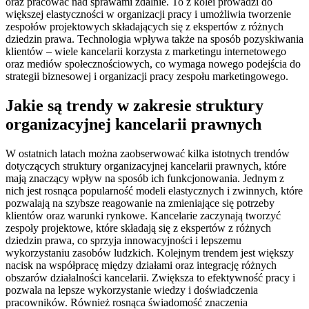
oraz pracować nad sprawami zdalnie. To z kolei prowadzi do
większej elastyczności w organizacji pracy i umożliwia tworzenie
zespołów projektowych składających się z ekspertów z różnych
dziedzin prawa. Technologia wpływa także na sposób pozyskiwania
klientów – wiele kancelarii korzysta z marketingu internetowego
oraz mediów społecznościowych, co wymaga nowego podejścia do
strategii biznesowej i organizacji pracy zespołu marketingowego.
Jakie są trendy w zakresie struktury
organizacyjnej kancelarii prawnych
W ostatnich latach można zaobserwować kilka istotnych trendów
dotyczących struktury organizacyjnej kancelarii prawnych, które
mają znaczący wpływ na sposób ich funkcjonowania. Jednym z
nich jest rosnąca popularność modeli elastycznych i zwinnych, które
pozwalają na szybsze reagowanie na zmieniające się potrzeby
klientów oraz warunki rynkowe. Kancelarie zaczynają tworzyć
zespoły projektowe, które składają się z ekspertów z różnych
dziedzin prawa, co sprzyja innowacyjności i lepszemu
wykorzystaniu zasobów ludzkich. Kolejnym trendem jest większy
nacisk na współpracę między działami oraz integrację różnych
obszarów działalności kancelarii. Zwiększa to efektywność pracy i
pozwala na lepsze wykorzystanie wiedzy i doświadczenia
pracowników. Również rosnąca świadomość znaczenia