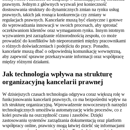
prawnym. Jednym z głównych wyzwań jest konieczność
dostosowania struktury do dynamicznych zmian na rynku usług
prawnych, takich jak rosnąca konkurencja czy zmiany w
regulacjach prawnych. Kancelarie muszą być elastyczne i gotowe
do wprowadzania innowacji w swoich procesach, aby sprostać
oczekiwaniom klientów oraz wymaganiom rynku. Innym istotnym
wyzwaniem jest zarządzanie różnorodnością zespołu, co może
prowadzić do konfliktów lub nieporozumień między pracownikami
o różnych doświadczeniach i podejściu do pracy. Ponadto,
kancelarie muszą dbać o odpowiednią komunikację wewnętrzną,
aby zapewnić sprawne przekazywanie informacji oraz współpracę
między różnymi działami.
Jak technologia wpływa na strukturę
organizacyjną kancelarii prawnej
W dzisiejszych czasach technologia odgrywa coraz większą rolę w
funkcjonowaniu kancelarii prawnych, co ma bezpośredni wpływ na
ich strukturę organizacyjną. Wprowadzenie nowoczesnych narzędzi
technologicznych umożliwia automatyzację wielu procesów, co z
kolei pozwala na oszczędność czasu i zasobów. Dzięki
zastosowaniu systemów zarządzania dokumentacją oraz platform
współpracy online, prawnicy mogą łatwiej dzielić się informacjami